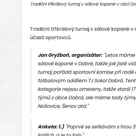
Tradiční tříkrálový turnaj v sálové kopané v obci Do
Tradiční tříkrálový turnaj v sálové kopané v
účasti sportovců.
Jan Gryžboň, organizátor:
"Letos máme 2
sálové kopané v Dobré, takže jak jistě vid
turnaj pořádá sportovní komise při radě
fotbalovým oddílem TJ Sokol Dobrá. Tento
kategorie nejsou omezeny, takže starší 1
týmů z obce Dobrá, ale máme tady týmy z
Nošovice, Šenov atd."
Anketa: 1.)
"Poprvé se setkávám s hrou 3 
králích, a je to fajn."