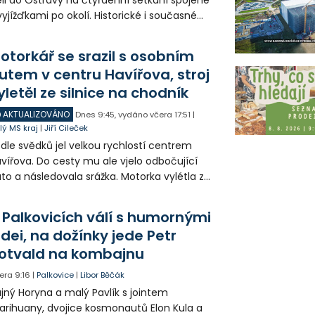
vyjížďkami po okolí. Historické i současné
zy mohli lidé vidět například na Landeku, v
rlicku nebo v Dolní oblasti Vítkovic.
otorkář se srazil s osobním
utem v centru Havířova, stroj
yletěl ze silnice na chodník
AKTUALIZOVÁNO
Dnes
9:45
,
vydáno včera
17:51
|
lý MS kraj
|
Jiří Cileček
dle svědků jel velkou rychlostí centrem
vířova. Do cesty mu ale vjelo odbočující
to a následovala srážka. Motorka vylétla ze
lnice, prorazila zábradlí a stroj skončil na
odníku. Motorkář utrpěl velmi vážná
 Palkovicích válí s humornými
anění a byl letecky přepraven do
idei, na dožínky jede Petr
emocnice.
otvald na kombajnu
era
9:16
|
Palkovice
|
Libor Běčák
jný Horyna a malý Pavlík s jointem
rihuany, dvojice kosmonautů Elon Kula a