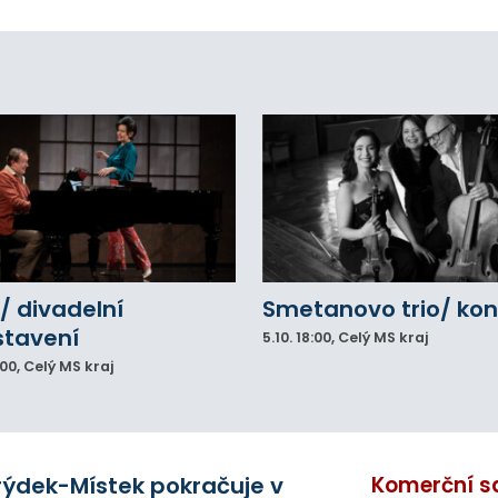
icích, kde nezbývá místo pro průjezd IZS.
tuace se teď řeší v jednom vnitrobloku, kde
 někteří obyvatelé rozhodli sepsat petici.
/ divadelní
Smetanovo trio/ kon
stavení
5.10.
18:00
, Celý MS kraj
:00
, Celý MS kraj
rýdek-Místek pokračuje v
Komerční s