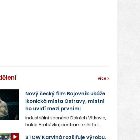
dělení
více
Nový český film Bojovník ukáže
ikonická místa Ostravy, místní
ho uvidí mezi prvními
Industriální scenérie Dolních Vítkovic,
halda Hrabůvka, centrum města i
další ikonická místa Ostravy se objeví
STOW Karviná rozšiřuje výrobu,
5:00
v novém filmu Bojovník, který vstoupí