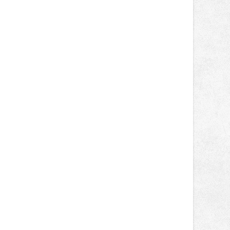
nepotkají.