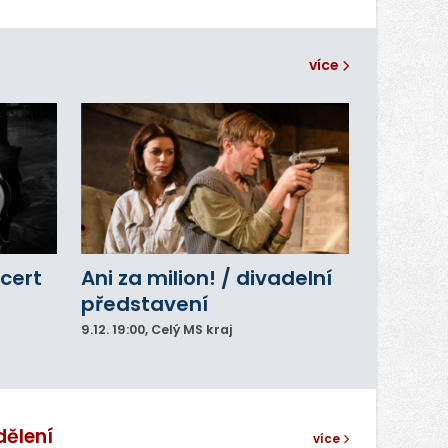
více
cert
Ani za milion! / divadelní
představení
9.12.
19:00
, Celý MS kraj
dělení
více