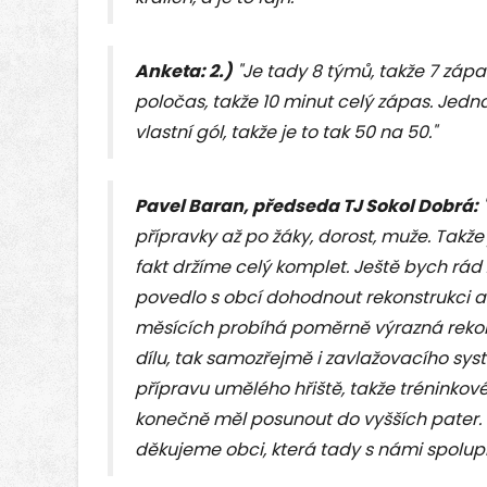
Anketa: 2.)
"Je tady 8 týmů, takže 7 záp
poločas, takže 10 minut celý zápas. Jedna
vlastní gól, takže je to tak 50 na 50."
Pavel Baran, předseda TJ Sokol Dobrá:
přípravky až po žáky, dorost, muže. Takže
fakt držíme celý komplet. Ještě bych rád
povedlo s obcí dohodnout rekonstrukci ar
měsících probíhá poměrně výrazná rekon
dílu, tak samozřejmě i zavlažovacího sys
přípravu umělého hřiště, takže tréninkové
konečně měl posunout do vyšších pater. 
děkujeme obci, která tady s námi spolup