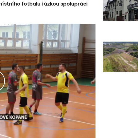
 místního fotbalu i úzkou spolupráci
řehrát
ideo