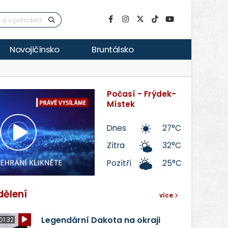
Novojičínsko
Bruntálsko
Počasí - Frýdek-
Místek
Dnes
27°C
Přehrát
Zítra
32°C
Pozítří
25°C
video
dělení
více
Legendární Dakota na okraji
01:32