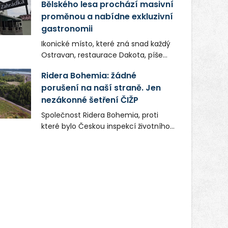
Bělského lesa prochází masivní
proměnou a nabídne exkluzivní
gastronomii
Ikonické místo, které zná snad každý
Ostravan, restaurace Dakota, píše
novou kapitolu. Silná mateřská
Ridera Bohemia: žádné
společnost Dang Investment Group
porušení na naší straně. Jen
s.r.o. investuje do projektu přes 50
nezákonné šetření ČIŽP
milionů korun. Cílem je přinést
Ostravě dva špičkové gastronomické
Společnost Ridera Bohemia, proti
koncepty, které v regionu dosud
které bylo Českou inspekcí životního
chyběly, luxusní středomořskou
prostředí (ČIŽP) čtyři roky vedeno
kuchyni a autentickou asijskou
vykonstruované řízení, při realizaci
gastronomii.
OVS na heřmanické haldě
postupovala v souladu se zákonem a
zadáním státního podniku DIAMO a v
této souvislosti nelze hovořit o
žádném odpadu. Ridera od počátku
označovala řízení ČIŽP za nezákonné
a domáhala se práva na spravedlivý