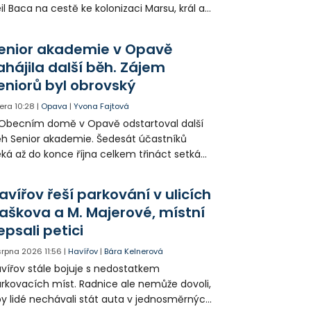
il Baca na cestě ke kolonizaci Marsu, král a
šek a mnoho dalších postav už při
opagaci Palkovic ztvárnili starosta Radim
enior akademie v Opavě
ča a místostarosta David Kula.
ahájila další běh. Zájem
eniorů byl obrovský
era
10:28
|
Opava
|
Yvona Fajtová
Obecním domě v Opavě odstartoval další
h Senior akademie. Šedesát účastníků
ká až do konce října celkem třináct setkání
ných odborných přednášek i poznávání
sta. Na závěr převezmou úspěšní
avířov řeší parkování v ulicích
solventi certifikáty o absolvování studia a
aškova a M. Majerové, místní
obné dárky.
epsali petici
 srpna 2026
11:56
|
Havířov
|
Bára Kelnerová
vířov stále bojuje s nedostatkem
rkovacích míst. Radnice ale nemůže dovoli,
y lidé nechávali stát auta v jednosměrných