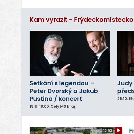
ul
Si
se
Kam vyrazit - Frýdeckomístecko
Setkání s legendou –
Judy 
Peter Dvorský a Jakub
před
Pustina / koncert
25.10.
19
18.11.
18:00
, Celý MS kraj
F
02:53