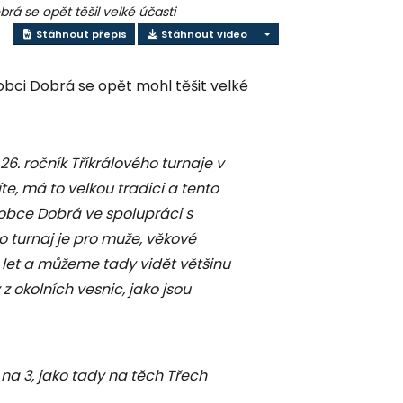
brá se opět těšil velké účasti
Stáhnout přepis
Stáhnout video
 obci Dobrá se opět mohl těšit velké
6. ročník Tříkrálového turnaje v
íte, má to velkou tradici a tento
 obce Dobrá ve spolupráci s
 turnaj je pro muže, věkové
7 let a můžeme tady vidět většinu
 okolních vesnic, jako jsou
na 3, jako tady na těch Třech