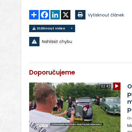
Sdílet
Facebook
LinkedIn
X
Vytisknout článek
Stáhnout video
Nahlásit chybu
Doporučujeme
O
02:42
p
m
p
Dn
Ma
sj