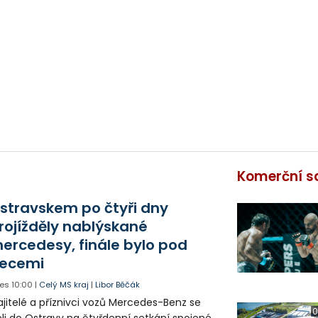
Komerční s
stravskem po čtyři dny
rojížděly nablýskané
ercedesy, finále bylo pod
ecemi
es
10:00
|
Celý MS kraj
|
Libor Běčák
jitelé a příznivci vozů Mercedes-Benz se
0
eli do Ostravy na čtyřdenní setkání spojené