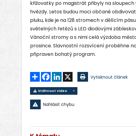
křižovatky po magistrát přibyly na sloupech 
hvězdy. Letos budou moci občané obdivovat 
pluku, kde je na 128 stromech v dělícím pá
světelných řetězů s LED diodovými zábleskov
Vánoční stromy a s nimi celá výzdoba města 
prosince. Slavnostní rozsvícení proběhne 
připraven bohatý program.
Sdílet
Facebook
LinkedIn
X
Vytisknout článek
Stáhnout video
Nahlásit chybu