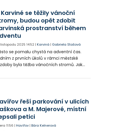
ková těžba probíhá a co všechno jí
edchází, se dozvíte v následující reportáži.
 Karviné se těžily vánoční
tromy, budou opět zdobit
arvinská prostranství během
dventu
. listopadu 2025
14:52
|
Karviná
|
Gabriela Stašová
sto se pomalu chystá na adventní čas.
dním z prvních úkolů v rámci městské
zdoby byla těžba vánočních stromů. Jak
ková těžba probíhá a co všechno jí
edchází, se dozvíte v následující reportáži.
avířov řeší parkování v ulicích
aškova a M. Majerové, místní
epsali petici
era
11:56
|
Havířov
|
Bára Kelnerová