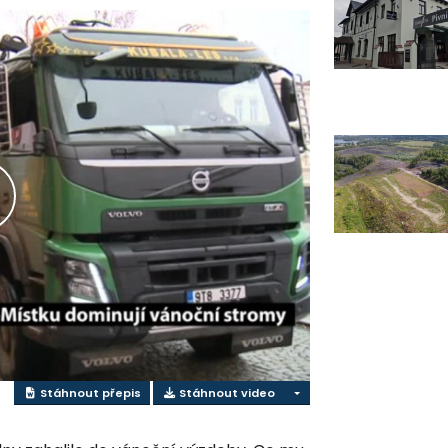
řehrát
ideo
Stáhnout přepis
Stáhnout video