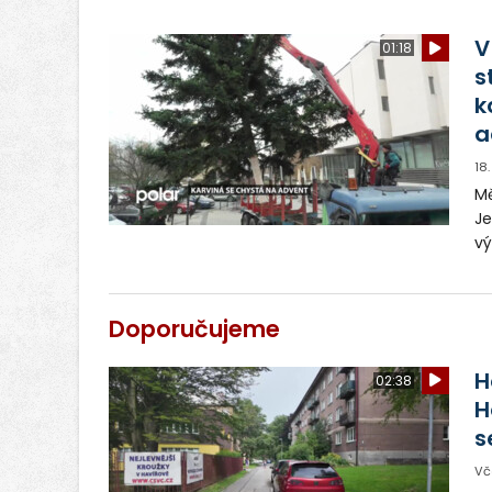
ta
př
V
01:18
s
k
a
18
Mě
Je
vý
ta
př
Doporučujeme
H
02:38
H
s
Vč