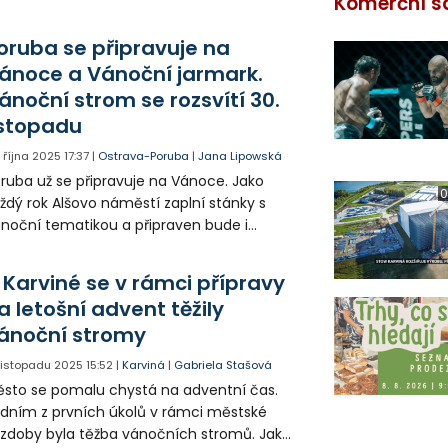
Komerční s
oruba se připravuje na
ánoce a Vánoční jarmark.
ánoční strom se rozsvítí 30.
istopadu
. října 2025
17:37
|
Ostrava-Poruba
|
Jana Lipowská
ruba už se připravuje na Vánoce. Jako
0
ždý rok Alšovo náměstí zaplní stánky s
noční tematikou a připraven bude i
provodný program. Stále se mohou ještě
ásit i zájemci, kteří by chtěli na Vánočním
 Karviné se v rámci přípravy
rmarku prodávat.
a letošní advent těžily
ánoční stromy
. listopadu 2025
15:52
|
Karviná
|
Gabriela Stašová
sto se pomalu chystá na adventní čas.
dním z prvních úkolů v rámci městské
zdoby byla těžba vánočních stromů. Jak