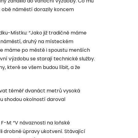
dny zahalilo do vánoční výzdoby. Co mu
na obě náměstí dorazily koncem
ku-Místku: “Jako již tradičně máme
 náměstí, druhý na místeckém
, že máme po městě i spoustu menších
vní výzdobu se starají technické služby.
y, které se všem budou líbit, a že
vat téměř dvanáct metrů vysoká
tu shodou okolností daroval
F-M: “V návaznosti na loňské
i drobné úpravy ukotvení. Stávající