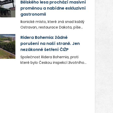
Bělského lesa prochází masivní
proměnou a nabídne exkluzivní
gastronomii
Ikonické místo, které zná snad každý
Ostravan, restaurace Dakota, píše
novou kapitolu. Silná mateřská
Ridera Bohemia: žádné
společnost Dang Investment Group
porušení na naší straně. Jen
s.r.o. investuje do projektu přes 50
nezákonné šetření ČIŽP
milionů korun. Cílem je přinést
Ostravě dva špičkové gastronomické
Společnost Ridera Bohemia, proti
koncepty, které v regionu dosud
které bylo Českou inspekcí životního
chyběly, luxusní středomořskou
prostředí (ČIŽP) čtyři roky vedeno
kuchyni a autentickou asijskou
vykonstruované řízení, při realizaci
gastronomii.
OVS na heřmanické haldě
postupovala v souladu se zákonem a
zadáním státního podniku DIAMO a v
této souvislosti nelze hovořit o
žádném odpadu. Ridera od počátku
označovala řízení ČIŽP za nezákonné
a domáhala se práva na spravedlivý