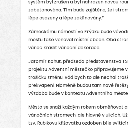
systém byl zrušen a byl nahrazen novou rou
zabetonována. Tím bude zajištěno, že i str
lépe osazeny a lépe zaklínovány.”
Zámeckému náměstí ve Frýdku bude vévodit
městu také věnoval místní občan. Oba str
vánoc krášlit vánoční dekorace.
Jaromír Kohut, předseda představenstva TS
projektu Adventní městečko připravujeme v 
trošičku změnu. Rád bych to ale nechal trošk
překvapeni. Nicméně budou tam nové řetězy,
výzdoba bude v kontextu Adventního měste
Město se snaží každým rokem obměňovat a r
vánočních stromech, ale hlavně v ulicích. Už
tzv. Rubikovu křižovatku ozdoben bíle svítíc