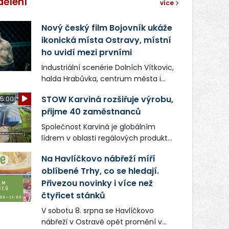
dělení
více
Nový český film Bojovník ukáže
ikonická místa Ostravy, místní
ho uvidí mezi prvními
Industriální scenérie Dolních Vítkovic,
halda Hrabůvka, centrum města i
další ikonická místa Ostravy se objeví
STOW Karviná rozšiřuje výrobu,
5:00
v novém filmu Bojovník, který vstoupí
přijme 40 zaměstnanců
do kin už 13. srpna. Režiséři Vojtěch
Frič a Tomáš Dianiška si
Společnost Karviná je globálním
moravskoslezskou metropoli
lídrem v oblasti regálových produktů
nevybrali náhodou – její syrová
a systémů, stabilním
atmosféra se stala přirozenou
Na Havlíčkovo nábřeží míří
zaměstnavatelem na Karvinsku a
součástí příběhu bývalého
oblíbené Trhy, co se hledají.
firmou s obrovským potenciálem.
boxerského šampiona Hoffa (Milan
Přivezou novinky i více než
Ondrík), jenž se po letech vrací do
čtyřicet stánků
světa vrcholových zápasů, tentokrát
V sobotu 8. srpna se Havlíčkovo
v MMA.
nábřeží v Ostravě opět promění v