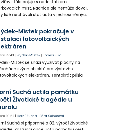
vířov stále bojuje s nedostatkem
rkovacích míst. Radnice ale nemůže dovoli,
y lidé nechávali stát auta v jednosměrných
icích, kde nezbývá místo pro průjezd IZS.
tuace se teď řeší v jednom vnitrobloku, kde
rýdek-Místek pokračuje v
 někteří obyvatelé rozhodli sepsat petici.
nstalaci fotovoltaických
lektráren
era
15:43
|
Frýdek-Místek
|
Tomáš Tikal
ýdek-Místek se snaží využívat plochy na
řechách svých objektů pro výstavbu
tovoltaických elektráren. Tentokrát přišla
da na 11. Základní školu ve Frýdku.
orní Suchá uctila památku
bětí Životické tragédie u
uralu
era
10:24
|
Horní Suchá
|
Bára Kelnerová
rní Suchá si připomněla 82. výročí Životické
agédie. Zástupci obce uctili památku šesti