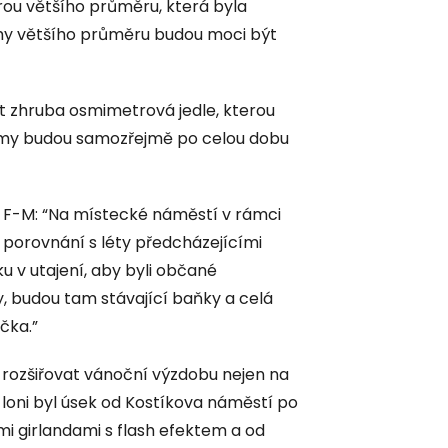
rou většího průměru, která byla
omy většího průměru budou moci být
 zhruba osmimetrová jedle, kterou
omy budou samozřejmě po celou dobu
 F-M: “Na místecké náměstí v rámci
porovnání s léty předcházejícími
u v utajení, aby byli občané
 budou tam stávající baňky a celá
čka.”
ozšiřovat vánoční výzdobu nejen na
 loni byl úsek od Kostíkova náměstí po
ími girlandami s flash efektem a od