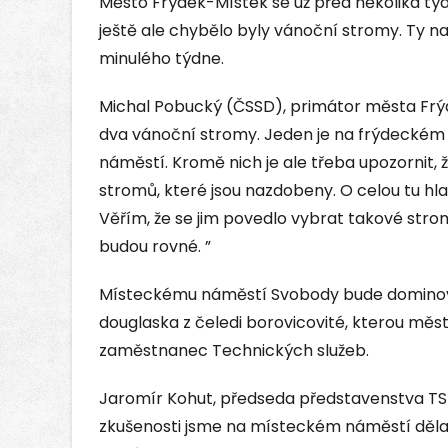
Město Frýdek-Místek se už před několika tý
ještě ale chybělo byly vánoční stromy. Ty 
minulého týdne.
Michal Pobucký (ČSSD), primátor města Frýd
dva vánoční stromy. Jeden je na frýdeckém
náměstí. Kromě nich je ale třeba upozornit
stromů, které jsou nazdobeny. O celou tu hla
Věřím, že se jim povedlo vybrat takové strom
budou rovné. ”
Místeckému náměstí Svobody bude domino
douglaska z čeledi borovicovité, kterou měs
zaměstnanec Technických služeb.
Jaromír Kohut, předseda představenstva TS 
zkušenosti jsme na místeckém náměstí dělal