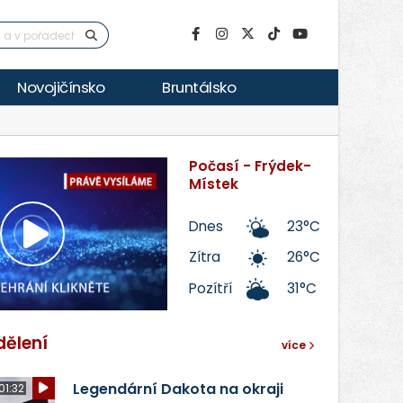
Novojičínsko
Bruntálsko
Počasí - Frýdek-
Místek
Dnes
23°C
Přehrát
Zítra
26°C
Pozítří
31°C
video
dělení
více
Legendární Dakota na okraji
01:32