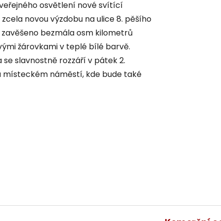
veřejného osvětlení nové svítící
zcela novou výzdobu na ulice 8. pěšího
su zavěšeno bezmála osm kilometrů
ými žárovkami v teplé bílé barvě.
se slavnostně rozzáří v pátek 2.
na místeckém náměstí, kde bude také