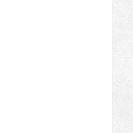
místo plné vůní, chutí a poctivých
lokálních výrobků. Trhy, co se hledají
tentokrát nabídnou více než čtyřicet
pečlivě vybraných stánků s kvalitní
gastronomií, farmářskými produkty,
designem i řemeslnou tvorbou.
Návštěvníci se mohou těšit nejen na
oblíbené stálice, ale také na řadu
novinek, které v Ostravě běžně
nepotkají.