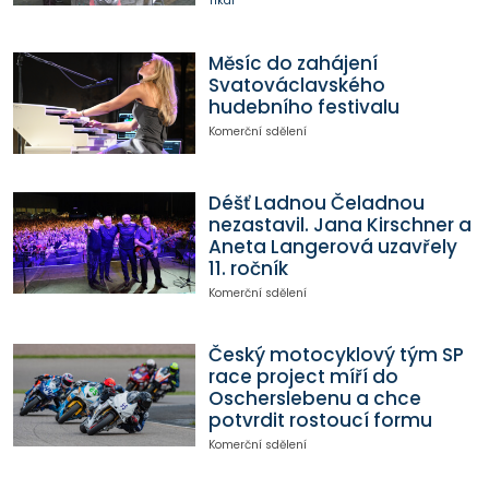
Tikal
Měsíc do zahájení
Svatováclavského
hudebního festivalu
Komerční sdělení
Déšť Ladnou Čeladnou
nezastavil. Jana Kirschner a
Aneta Langerová uzavřely
11. ročník
Komerční sdělení
Český motocyklový tým SP
race project míří do
Oscherslebenu a chce
potvrdit rostoucí formu
Komerční sdělení