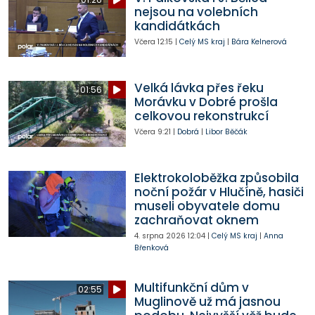
nejsou na volebních
kandidátkách
Včera
12:15
|
Celý MS kraj
|
Bára Kelnerová
Velká lávka přes řeku
01:56
Morávku v Dobré prošla
celkovou rekonstrukcí
Včera
9:21
|
Dobrá
|
Libor Běčák
Elektrokoloběžka způsobila
noční požár v Hlučíně, hasiči
museli obyvatele domu
zachraňovat oknem
4. srpna 2026
12:04
|
Celý MS kraj
|
Anna
Břenková
Multifunkční dům v
02:55
Muglinově už má jasnou