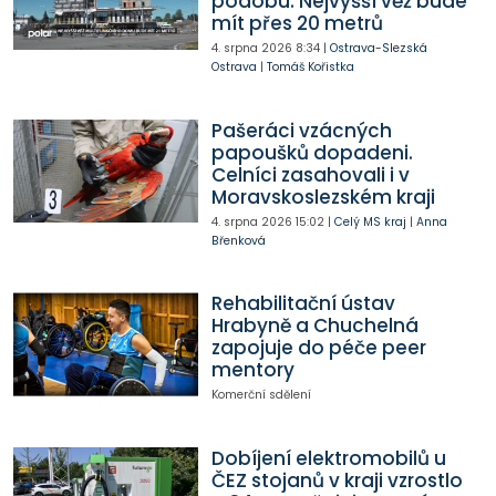
podobu. Nejvyšší věž bude
mít přes 20 metrů
4. srpna 2026
8:34
|
Ostrava-Slezská
Ostrava
|
Tomáš Kořistka
Pašeráci vzácných
papoušků dopadeni.
Celníci zasahovali i v
Moravskoslezském kraji
4. srpna 2026
15:02
|
Celý MS kraj
|
Anna
Břenková
Rehabilitační ústav
Hrabyně a Chuchelná
zapojuje do péče peer
mentory
Komerční sdělení
Dobíjení elektromobilů u
ČEZ stojanů v kraji vzrostlo