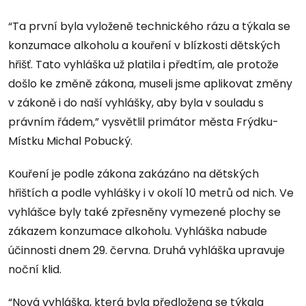
“Ta první byla vyloženě technického rázu a týkala se
konzumace alkoholu a kouření v blízkosti dětských
hřišť. Tato vyhláška už platila i předtím, ale protože
došlo ke změně zákona, museli jsme aplikovat změny
v zákoně i do naší vyhlášky, aby byla v souladu s
právním řádem,” vysvětlil primátor města Frýdku-
Místku Michal Pobucký.
Kouření je podle zákona zakázáno na dětských
hřištích a podle vyhlášky i v okolí 10 metrů od nich. Ve
vyhlášce byly také zpřesněny vymezené plochy se
zákazem konzumace alkoholu. Vyhláška nabude
účinnosti dnem 29. června. Druhá vyhláška upravuje
noční klid.
“Nová vyhláška, která byla předložena se týkala