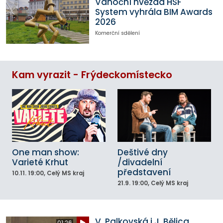
Vánoční hvězda HSF
System vyhrála BIM Awards
2026
Komerční sdělení
Kam vyrazit - Frýdeckomístecko
One man show:
Deštivé dny
Varieté Krhut
/divadelní
představení
10.11.
19:00
, Celý MS kraj
21.9.
19:00
, Celý MS kraj
V. Palkovská i J. Bělica
01:26