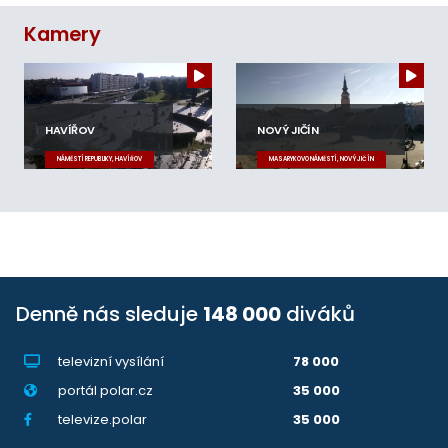
Kamery
HAVÍŘOV
NOVÝ JIČÍN
NÁMĚSTÍ REPUBLIKY, HAVÍŘOV
MASARYKOVO NÁMĚSTÍ, NOVÝ JIČÍN
Denně nás sleduje
148 000
diváků
televizní vysílání
78 000
portál polar.cz
35 000
televize.polar
35 000