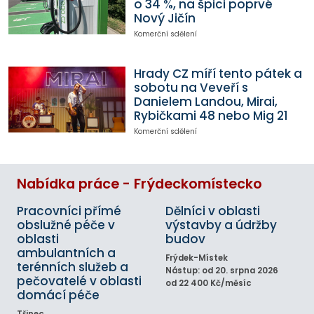
o 34 %, na špici poprvé
Nový Jičín
Komerční sdělení
Hrady CZ míří tento pátek a
sobotu na Veveří s
Danielem Landou, Mirai,
Rybičkami 48 nebo Mig 21
Komerční sdělení
Nabídka práce - Frýdeckomístecko
Pracovníci přímé
Dělníci v oblasti
obslužné péče v
výstavby a údržby
oblasti
budov
ambulantních a
Frýdek-Místek
terénních služeb a
Nástup: od 20. srpna 2026
pečovatelé v oblasti
od 22 400 Kč/měsíc
domácí péče