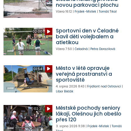
novou parkovací plochu
Včera
16:12
|
Frýdek-Místek
|
Tomáš Tikal
Sportovní den v Čeladné
02:00
bavil děti volejbalem a
atletikou
Včera
7:50
|
Čeladná
|
Petra Dorazilová
Město v létě opravuje
01:54
veřejná prostranství a
sportoviště
4. srpna 2026
8:43
|
Frýdlant nad Ostravicí
|
Libor Běčák
Městské pochody seniory
02:31
lákají, Olešnou jich obešlo
přes 120
3. srpna 2026
11:38
|
Frýdek-Místek
|
Tomáš