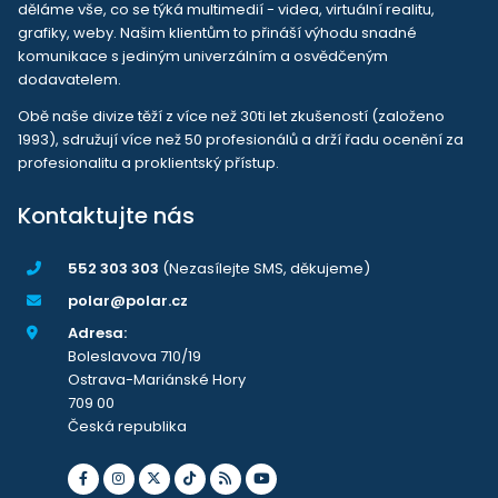
děláme vše, co se týká multimedií - videa, virtuální realitu,
grafiky, weby. Našim klientům to přináší výhodu snadné
komunikace s jediným univerzálním a osvědčeným
dodavatelem.
Obě naše divize těží z více než 30ti let zkušeností (založeno
1993), sdružují více než 50 profesionálů a drží řadu ocenění za
profesionalitu a proklientský přístup.
Kontaktujte nás
552 303 303
(Nezasílejte SMS, děkujeme)
polar@polar.cz
Adresa:
Boleslavova 710/19
Ostrava-Mariánské Hory
709 00
Česká republika