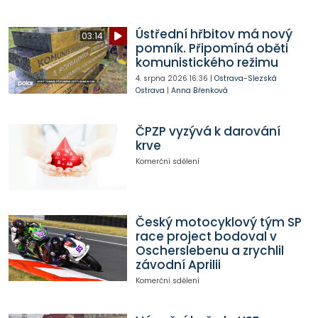
Ústřední hřbitov má nový
03:14
pomník. Připomíná oběti
komunistického režimu
4. srpna 2026
16:36
|
Ostrava-Slezská
Ostrava
|
Anna Břenková
ČPZP vyzývá k darování
krve
Komerční sdělení
Český motocyklový tým SP
race project bodoval v
Oscherslebenu a zrychlil
závodní Aprilii
Komerční sdělení