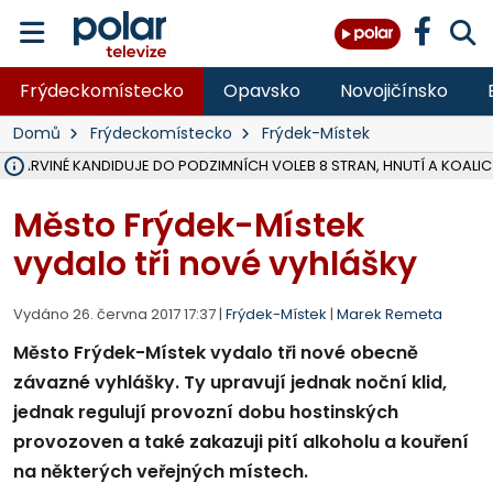
Frýdeckomístecko
Opavsko
Novojičínsko
Domů
Frýdeckomístecko
Frýdek-Místek
V KARVINÉ KANDIDUJE DO PODZIMNÍCH VOLEB 8 STRAN, HNUTÍ A KOALIC
ŠEST JEDNOTEK HASIČŮ ZASAHOVALO U POŽÁRU STRNIŠTĚ VE VĚT
HOŘELO NA DVOU HEKTARECH A ZNIČENO BYLO 35 BALÍKŮ SLÁMY, I
KARVINÁ ZNÁ BUDOUCÍ PODOBU AREÁLU LODIČKY V PARKU BOŽEN
MORAVSKOSLEZŠTÍ POLICISTÉ ODHALILI MEZINÁRODNÍ GANG PODVO
LÁKALI LIDI NA ZISKY Z KRYPTOMĚN, INFO A VIDEO NA POLAR.CZ
MINISTESTVO ŽIVOTNÍHO PROSTŘEDÍ PŘEVZALO VYŠETŘOVÁNÍ KAU
A ROZHODLO, ŽE VINÍK ZA ŠKODY PO ZAVEZENÍ TUNAMI ODPADU NE
EVROPSKÝ ŽALOBCE V OSTRAVĚ ŽALUJE 5 LIDÍ A FIRMU ZA PODVODY 
SLEZSKÁ OSTRAVA PŘIPRAVUJE PROJEKTOVOU DOKUMENTACI PRO 
FRÝDEK-MÍSTEK DOKONČIL STAVBU VOLNOČASOVÉHO AREÁLU NA RIVI
HNUTÍ ANO V HAVÍŘOVĚ NEZAŘADÍ HEJTMANA JOSEFA BĚLICU NA V
VĚRA PALKOVSKÁ UŽ NEBUDE KANDIDOVAT NA PRIMÁTORKU TŘINCE,
FOTBALISTA LAURI LAINE SE VRACÍ Z BANÍKU OSTRAVA NA PŮL ROK
F-M DOKONČIL PRVNÍ STUPEŇ PROJEKTOVÉ DOKUMENTACE DO
Město Frýdek-Místek
vydalo tři nové vyhlášky
Vydáno 26. června 2017 17:37 |
Frýdek-Místek
|
Marek Remeta
Město Frýdek-Místek vydalo tři nové obecně
závazné vyhlášky. Ty upravují jednak noční klid,
jednak regulují provozní dobu hostinských
provozoven a také zakazuji pití alkoholu a kouření
na některých veřejných místech.