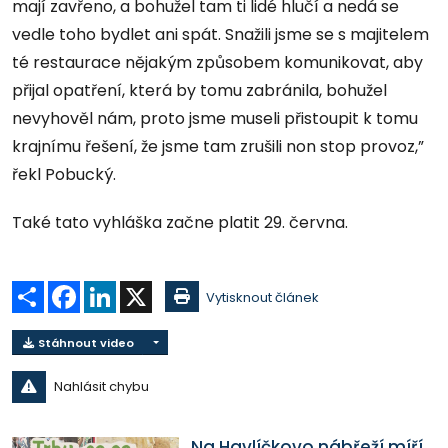
mají zavřeno, a bohužel tam ti lidé hlučí a nedá se
vedle toho bydlet ani spát. Snažili jsme se s majitelem
té restaurace nějakým způsobem komunikovat, aby
přijal opatření, která by tomu zabránila, bohužel
nevyhověl nám, proto jsme museli přistoupit k tomu
krajnímu řešení, že jsme tam zrušili non stop provoz,”
řekl Pobucký.
Také tato vyhláška začne platit 29. června.
Sdílet
Facebook
LinkedIn
X
Vytisknout článek
Stáhnout video
Nahlásit chybu
Na Havlíčkovo nábřeží míří