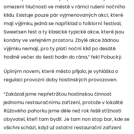
omezení hlučnosti ve městě v rámci rušení nočního
klidu. Existuje pouze pár vyjmenovaných akcí, které
mají výjimku, jedná se například o folklorní festival,
Sweetsen fest a ty klasické typické akce, které jsou
konány ve veřejném prostoru. Zbylé akce žádnou
výjimku nemají, pro ty platí noční klid po desáté
hodině večer do šesti hodin do rána,” řekl Pobucký.
Úplným novem, které město přijalo, je vyhláška o
regulaci provozní doby hostinských provozoven.
“Zakázali jsme nepřetržitou hostinskou činnost
jednomu restauračnímu zařízení, protože v lokalitě
Růžového pahorku jsme déle než rok řešili stížnosti
obyvatel, kteří tam bydlí. Je tam non stop bar, kde se
všichni schází, když už ostatní restaurační zařízení