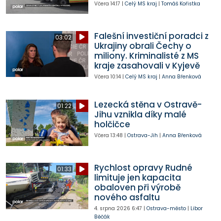
Včera
14:17
|
Celý MS kraj
|
Tomáš Kořistka
Falešní investiční poradci z
03:02
Ukrajiny obrali Čechy o
miliony. Kriminalisté z MS
kraje zasahovali v Kyjevě
Včera
10:14
|
Celý MS kraj
|
Anna Břenková
Lezecká stěna v Ostravě-
01:22
Jihu vznikla díky malé
holčičce
Včera
13:48
|
Ostrava-Jih
|
Anna Břenková
Rychlost opravy Rudné
01:33
limituje jen kapacita
obaloven při výrobě
nového asfaltu
4. srpna 2026
6:47
|
Ostrava-město
|
Libor
Běčák