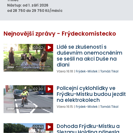
Třinec
Nástup: od 1. září 2026
od 28 750 do 29 750 Kč/měsíc
Nejnovější zprávy - Frýdeckomístecko
Lidé se zkušeností s
03:02
duševním onemocněním
se sešli na akci Duše na
dlani
Včera
16:18
|
Frýdek-Místek
|
Tomáš Tikal
Policejní cyklohlídky ve
02:30
Frýdku-Místku budou jezdit
na elektrokolech
Včera
16:15
|
Frýdek-Místek
|
Tomáš Tikal
Dohoda Frýdku-Místku a
02:53
Slezanu Holding přinesla