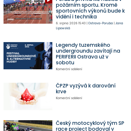
požárním sportu. Kromě
sportovních výkonů bude k
vidění i technika
6. srpna 2026
15:43
|
Ostrava-Poruba
|
Jana
Lipowská
Legendy tuzemského
undergroundu zavítají na
PERIFERII Ostrava už v
sobotu
Komerční sdělení
ČPZP vyzývá k darování
krve
Komerční sdělení
Český motocyklový tým SP
race project bodoval v