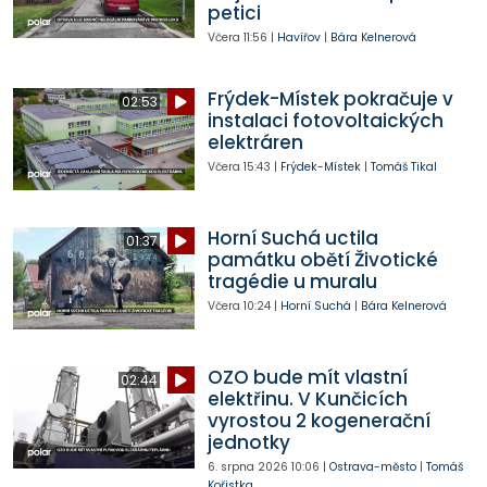
petici
Včera
11:56
|
Havířov
|
Bára Kelnerová
Frýdek-Místek pokračuje v
02:53
instalaci fotovoltaických
elektráren
Včera
15:43
|
Frýdek-Místek
|
Tomáš Tikal
Horní Suchá uctila
01:37
památku obětí Životické
tragédie u muralu
Včera
10:24
|
Horní Suchá
|
Bára Kelnerová
OZO bude mít vlastní
02:44
elektřinu. V Kunčicích
vyrostou 2 kogenerační
jednotky
6. srpna 2026
10:06
|
Ostrava-město
|
Tomáš
Kořistka