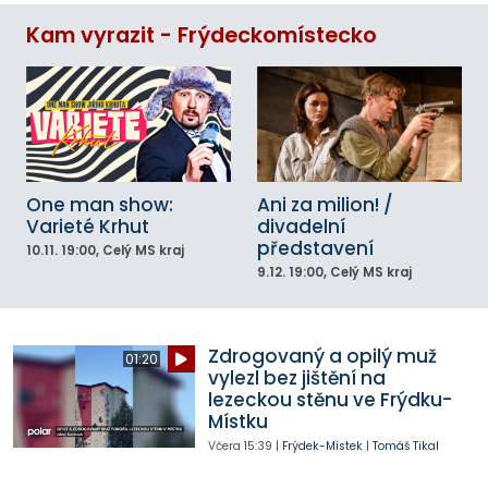
Kam vyrazit - Frýdeckomístecko
One man show:
Ani za milion! /
Varieté Krhut
divadelní
představení
10.11.
19:00
, Celý MS kraj
9.12.
19:00
, Celý MS kraj
Zdrogovaný a opilý muž
01:20
vylezl bez jištění na
lezeckou stěnu ve Frýdku-
Místku
Včera
15:39
|
Frýdek-Místek
|
Tomáš Tikal