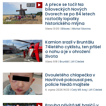
A přece se točí! Na
01:20
bíloveckých Nových
Dvorech se po 84 letech
roztočily lopatky
historického mlýna
Včera
13:00
|
Bílovec
|
Michal Slonina
Kamion srazil v Bruntálu
74letého cyklistu, ten přišel
o nohu a je v ohrožení
života
Včera
9:18
|
Bruntál
|
Jiří Cileček
Dvouletého chlapečka v
Havířově pokousal pes,
policie hledá majitele
6. srpna 2026
14:33
|
Celý MS kraj
|
Jiří Cileček
Poruba přivítá ME hasičů v
01:31