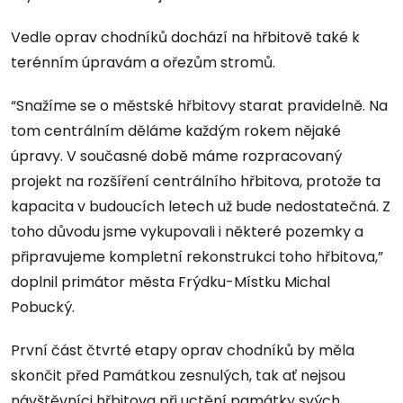
Vedle oprav chodníků dochází na hřbitově také k
terénním úpravám a ořezům stromů.
“Snažíme se o městské hřbitovy starat pravidelně. Na
tom centrálním děláme každým rokem nějaké
úpravy. V současné době máme rozpracovaný
projekt na rozšíření centrálního hřbitova, protože ta
kapacita v budoucích letech už bude nedostatečná. Z
toho důvodu jsme vykupovali i některé pozemky a
připravujeme kompletní rekonstrukci toho hřbitova,”
doplnil primátor města Frýdku-Místku Michal
Pobucký.
První část čtvrté etapy oprav chodníků by měla
skončit před Památkou zesnulých, tak ať nejsou
návštěvníci hřbitova při uctění památky svých