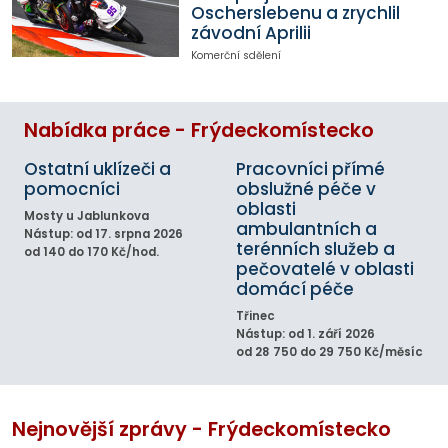
Oscherslebenu a zrychlil
závodní Aprilii
Komerční sdělení
Nabídka práce - Frýdeckomístecko
Ostatní uklízeči a
Pracovníci přímé
pomocníci
obslužné péče v
oblasti
Mosty u Jablunkova
ambulantních a
Nástup: od 17. srpna 2026
terénních služeb a
od 140 do 170 Kč/hod.
pečovatelé v oblasti
domácí péče
Třinec
Nástup: od 1. září 2026
od 28 750 do 29 750 Kč/měsíc
Nejnovější zprávy - Frýdeckomístecko