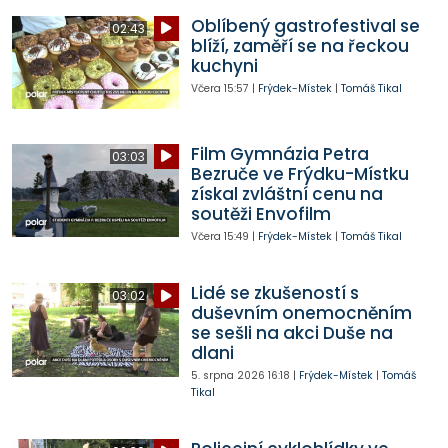
Oblíbený gastrofestival se
02:43
blíží, zaměří se na řeckou
kuchyni
Včera
15:57
|
Frýdek-Místek
|
Tomáš Tikal
Film Gymnázia Petra
03:03
Bezruče ve Frýdku-Místku
získal zvláštní cenu na
soutěži Envofilm
Včera
15:49
|
Frýdek-Místek
|
Tomáš Tikal
Lidé se zkušeností s
03:02
duševním onemocněním
se sešli na akci Duše na
dlani
5. srpna 2026
16:18
|
Frýdek-Místek
|
Tomáš
Tikal