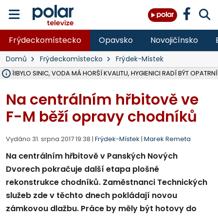
Frýdeckomístecko
Opavsko
Novojičínsko
Domů
Frýdeckomístecko
Frýdek-Místek
Ě PŘIBYLO SINIC, VODA MÁ HORŠÍ KVALITU, HYGIENICI RADÍ BÝT OPATRNÍ
ÚOHS DAL ZÁTORU POKUTU 100 000 ZA CHYBY V ZAKÁZCE NA OBN
AREÁL LODIČEK V KARVINÉ SE PŘIPRAVUJE NA VELKOU REKONSTRUKC
KARVINÁ ZNÁ BUDOUCÍ PODOBU AREÁLU LODIČKY V PARKU BOŽEN
CYKLISTU (74) SRAZIL V BRUNTÁLU KAMION, JE V OHROŽENÍ ŽIVOTA,
POLICIE HLEDÁ PŘÍPADNÉ SVĚDKY, KTEŘÍ POMŮŽOU OBJASNIT PRŮ
RADNÍ OSTRAVY A POSLANKYNĚ A. HOFFMANNOVÁ ZA PIRÁTY PODA
NA POSTUP MINISTERSTVA ŽIVOTNÍHO PROSTŘEDÍ V KAUZE HALDY 
MUŽ V PŘÍBOŘE SE VÁŽNĚ ZRANIL PŘI PRÁCI S ROZBRUŠOVAČKOU, I
SLEZSKÁ OSTRAVA PŘIPRAVUJE PROJEKTOVOU DOKUMENTACI PRO 
PODEZŘELÝ BALÍČEK ZASTAVIL PROVOZ NA NÁDRAŽÍ VE F-M, ČEKÁ 
CHLAPEČKA (2) V HAVÍŘOVĚ POKOUSAL PES, POLICIE HLEDÁ MAJITEL
MS KRAJ VYBUDUJE ZA 40 MILIONŮ V JABLUNKOVĚ NOVÝ MOST PŘES O
FOTBALISTA LAURI LAINE SE VRACÍ Z BANÍKU OSTRAVA NA PŮL ROK
F-M DOKONČIL VOLNOČASOVÝ AREÁL RIVKA PARK ZA 62 MILIONŮ,
Na centrálním hřbitově ve
F-M běží opravy chodníků
Vydáno 31. srpna 2017 19:38 |
Frýdek-Místek
|
Marek Remeta
Na centrálním hřbitově v Panských Nových
Dvorech pokračuje další etapa plošné
rekonstrukce chodníků. Zaměstnanci Technických
služeb zde v těchto dnech pokládají novou
zámkovou dlažbu. Práce by měly být hotovy do