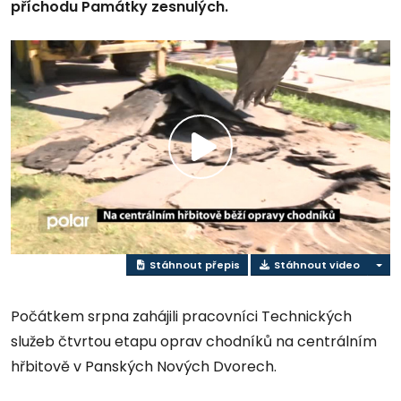
příchodu Památky zesnulých.
Přehrát
video
Stáhnout přepis
Stáhnout video
Počátkem srpna zahájili pracovníci Technických
služeb čtvrtou etapu oprav chodníků na centrálním
hřbitově v Panských Nových Dvorech.