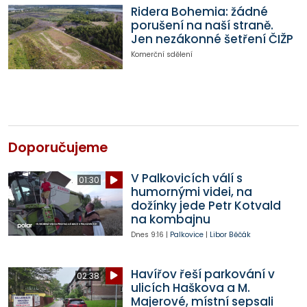
Ridera Bohemia: žádné
porušení na naší straně.
Jen nezákonné šetření ČIŽP
Komerční sdělení
Doporučujeme
V Palkovicích válí s
01:30
humornými videi, na
dožínky jede Petr Kotvald
na kombajnu
Dnes
9:16
|
Palkovice
|
Libor Běčák
Havířov řeší parkování v
02:38
ulicích Haškova a M.
Majerové, místní sepsali