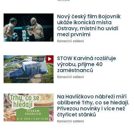
Nový český film Bojovník
ukáže ikonická místa
Ostravy, místní ho uvidí
mezi prvními
Komerční sdělení
STOW Karviná rozšiřuje
05:00
výrobu, přijme 40
zaměstnanců
Komerční sdělení
Na Havlíčkovo nábřeží míří
oblíbené Trhy, co se hledají.
Přivezou novinky i více než
čtyřicet stánků
Komerční sdělení