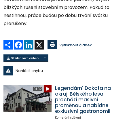
blízkých rušeni stavebním provozem. Pokud to
nestihnou, práce budou po dobu trvání svátku
přerušeny.
Sdílet
Facebook
LinkedIn
X
Vytisknout článek
Stáhnout video
Nahlásit chybu
Legendární Dakota na
01:32
okraji Bělského lesa
prochází masivní
proměnou a nabídne
exkluzivní gastronomii
Komerční sdělení