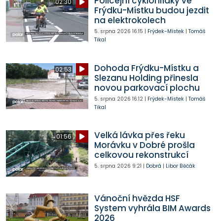
Policejní cyklohlídky ve
02:30
Frýdku-Místku budou jezdit
na elektrokolech
5. srpna 2026
16:15
|
Frýdek-Místek
|
Tomáš
Tikal
Dohoda Frýdku-Místku a
02:53
Slezanu Holding přinesla
novou parkovací plochu
5. srpna 2026
16:12
|
Frýdek-Místek
|
Tomáš
Tikal
Velká lávka přes řeku
01:56
Morávku v Dobré prošla
celkovou rekonstrukcí
5. srpna 2026
9:21
|
Dobrá
|
Libor Běčák
Vánoční hvězda HSF
System vyhrála BIM Awards
2026