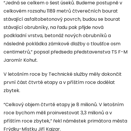
“Jedná se celkem o šest úseků. Budeme postupně v
celkovém rozsahu 1189 metrů čtverečních bourat
stávající asfaltobetonový povrch, budou se bourat
stávající obrubníky, na řadu pak přijde nová
podkladní vrstva, betonáž nových obrubníků a
následně pokládka zámkové dlažby o tloušťce osm
centimetrů,” popsal předseda představenstva TS F-M
Jaromír Kohut.
V letošním roce by Technické služby měly dokončit
první část čtvrté etapy a v příštím roce dodělat
zbytek.
“Celkový objem čtvrté etapy je 8 milionů. V letošním
roce bychom měli proinvestovat 3,3 milionů a v
příštím roce zbytek,” řekl náměstek primátora města
Frýdku-Místku Jiří Kajzar.