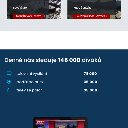
HAVÍŘOV
NOVÝ JIČÍN
NÁMĚSTÍ REPUBLIKY, HAVÍŘOV
MASARYKOVO NÁMĚSTÍ, NOVÝ JIČÍN
Denně nás sleduje
148 000
diváků
televizní vysílání
78 000
portál polar.cz
35 000
televize.polar
35 000