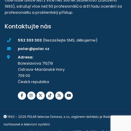
Obě naše divize těží z více než 30ti let zkušeností (založeno
1993), sdružují více než 50 profesionálů a drží řadu ocenění za
profesionalitu a proklientský přístup.
Kontaktujte nás
552 303 303
(Nezasílejte SMS, děkujeme)
polar@polar.cz
Adresa:
Boleslavova 710/19
Ostrava-Mariánské Hory
709 00
Česká republika
1993 - 2026 POLAR televize Ostrava, s.r.o., orgánem dohledu je Rada pro
rozhlasové a televizní vysílání.