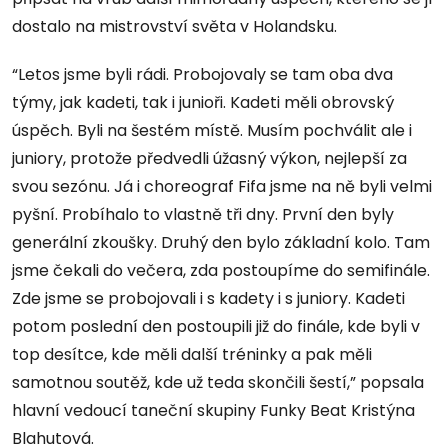
dostalo na mistrovství světa v Holandsku.
“Letos jsme byli rádi. Probojovaly se tam oba dva
týmy, jak kadeti, tak i junioři. Kadeti měli obrovský
úspěch. Byli na šestém místě. Musím pochválit ale i
juniory, protože předvedli úžasný výkon, nejlepší za
svou sezónu. Já i choreograf Fifa jsme na ně byli velmi
pyšní. Probíhalo to vlastně tři dny. První den byly
generální zkoušky. Druhý den bylo základní kolo. Tam
jsme čekali do večera, zda postoupíme do semifinále.
Zde jsme se probojovali i s kadety i s juniory. Kadeti
potom poslední den postoupili již do finále, kde byli v
top desítce, kde měli další tréninky a pak měli
samotnou soutěž, kde už teda skončili šestí,” popsala
hlavní vedoucí taneční skupiny Funky Beat Kristýna
Blahutová.