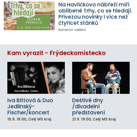
Na Havlíčkovo nábřeží míří
oblíbené Trhy, co se hledají.
Přivezou novinky i více než
čtyřicet stánků
Komerční sdělení
Kam vyrazit - Frýdeckomístecko
Iva Bittová & Duo
Deštivé dny
Jedlinský-
/divadelní
Fischer/koncert
představení
15.9.
18:00
, Celý MS kraj
21.9.
19:00
, Celý MS kraj