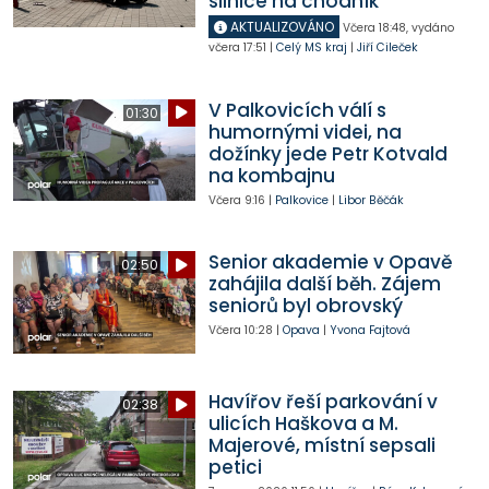
silnice na chodník
AKTUALIZOVÁNO
Včera
18:48
,
vydáno
včera
17:51
|
Celý MS kraj
|
Jiří Cileček
V Palkovicích válí s
01:30
humornými videi, na
dožínky jede Petr Kotvald
na kombajnu
Včera
9:16
|
Palkovice
|
Libor Běčák
Senior akademie v Opavě
02:50
zahájila další běh. Zájem
seniorů byl obrovský
Včera
10:28
|
Opava
|
Yvona Fajtová
Havířov řeší parkování v
02:38
ulicích Haškova a M.
Majerové, místní sepsali
petici