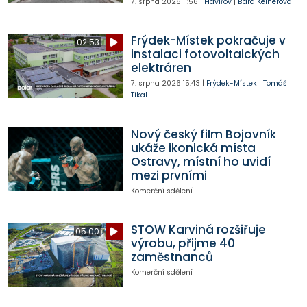
7. srpna 2026
11:56
|
Havířov
|
Bára Kelnerová
Frýdek-Místek pokračuje v
02:53
instalaci fotovoltaických
elektráren
7. srpna 2026
15:43
|
Frýdek-Místek
|
Tomáš
Tikal
Nový český film Bojovník
ukáže ikonická místa
Ostravy, místní ho uvidí
mezi prvními
Komerční sdělení
STOW Karviná rozšiřuje
05:00
výrobu, přijme 40
zaměstnanců
Komerční sdělení