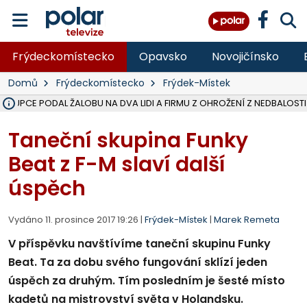
Frýdeckomístecko
Opavsko
Novojičínsko
Domů
Frýdeckomístecko
Frýdek-Místek
ÁSTUPCE PODAL ŽALOBU NA DVA LIDI A FIRMU Z OHROŽENÍ Z NEDBALOSTI
NA SLEZSKÉ HARTĚ PŘIBYLO SINIC, VODA MÁ HORŠÍ KVALITU, HYGIENI
NA BÍLOVECKÝCH NOVÝCH DVORECH SE PO 84 LETECH ROZTOČILY L
KARVINSKÉ MOŘE ZÍSKÁ NOVÉ GASTRO ZÁZEMÍ S VYHLÍDKOVOU TER
REKONSTRUKCE MATEŘSKÉ ŠKOLY V CHLEBIČOVĚ MÍŘÍ DO FINÁLE, VÍ
CYKLISTU (74) SRAZIL V BRUNTÁLU KAMION, JE V OHROŽENÍ ŽIVOTA,
POLICIE HLEDÁ PŘÍPADNÉ SVĚDKY, KTEŘÍ POMŮŽOU OBJASNIT PRŮ
MS KRAJ DOKONČIL OPRAVU SILNICE MEZI VRBNEM A HEŘMANOVICEM
SMVAK NABÍZÍ V DOBĚ SUCHA VODU OBCÍM A FIRMÁM, CISTERNY JE
F-M POKRAČUJE V INSTALACI FOTOVOLTAICKÝCH ELEKTRÁREN, REP
SENIOR AKADEMIE V OPAVĚ ZAHÁJILA DALŠÍ BĚH, REPORTÁŽ NA POL
PLANETÁRIUM V OSTRAVĚ CHYSTÁ POZOROVÁNÍ ČÁSTEČNÉHO ZATMĚ
OPRAVA ULIC V HAVÍŘOVĚ UKONČÍ NELEGÁLNÍ PARKOVÁNÍ VE VNI
V HAVÍŘOVĚ SE TĚŽCE ZRANIL MOTORKÁŘ PO SRÁŽCE S AUTEM, INF
TRAGICKÁ SRÁŽKA VLAKU S KAMIONEM V DOLNÍ LUTYNI Z LEDNA 
Taneční skupina Funky
Beat z F-M slaví další
úspěch
Vydáno 11. prosince 2017 19:26 |
Frýdek-Místek
|
Marek Remeta
V příspěvku navštívíme taneční skupinu Funky
Beat. Ta za dobu svého fungování sklízí jeden
úspěch za druhým. Tím posledním je šesté místo
kadetů na mistrovství světa v Holandsku.