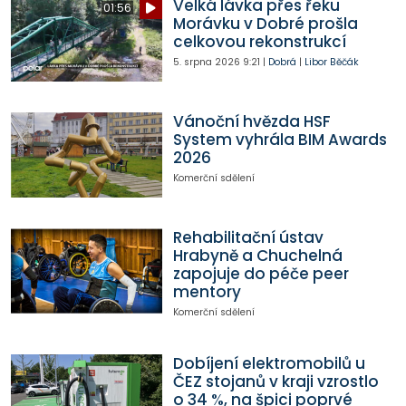
Velká lávka přes řeku
01:56
Morávku v Dobré prošla
celkovou rekonstrukcí
5. srpna 2026
9:21
|
Dobrá
|
Libor Běčák
Vánoční hvězda HSF
System vyhrála BIM Awards
2026
Komerční sdělení
Rehabilitační ústav
Hrabyně a Chuchelná
zapojuje do péče peer
mentory
Komerční sdělení
Dobíjení elektromobilů u
ČEZ stojanů v kraji vzrostlo
o 34 %, na špici poprvé