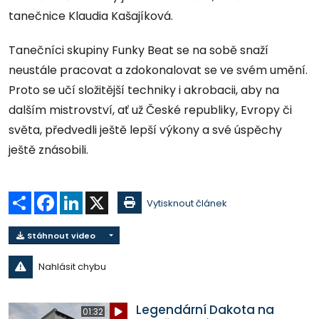
tanečnice Klaudia Kašajíková.
Tanečníci skupiny Funky Beat se na sobě snaží
neustále pracovat a zdokonalovat se ve svém umění.
Proto se učí složitější techniky i akrobacii, aby na
dalším mistrovství, ať už České republiky, Evropy či
světa, předvedli ještě lepší výkony a své úspěchy
ještě znásobili.
Sdílet
Facebook
LinkedIn
X
Vytisknout článek
Stáhnout video
Nahlásit chybu
Legendární Dakota na
01:32