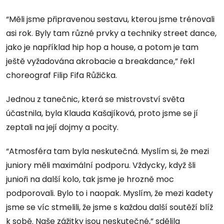
“Měli jsme připravenou sestavu, kterou jsme trénovali
asi rok. Byly tam různé prvky a techniky street dance,
jako je například hip hop a house, a potom je tam
ještě vyžadována akrobacie a breakdance,” řekl
choreograf Filip Fifa Růžička.
Jednou z tanečnic, která se mistrovství světa
účastnila, byla Klauda Kašajíková, proto jsme se jí
zeptali na její dojmy a pocity.
“Atmosféra tam byla neskutečná. Myslím si, že mezi
juniory měli maximální podporu. Vždycky, když šli
junioři na další kolo, tak jsme je hrozně moc
podporovali. Bylo to i naopak. Myslím, že mezi kadety
jsme se víc stmelili, že jsme s každou další soutěží blíž
k sobě. Naše zážitky jsou neskutečné,” sdělila