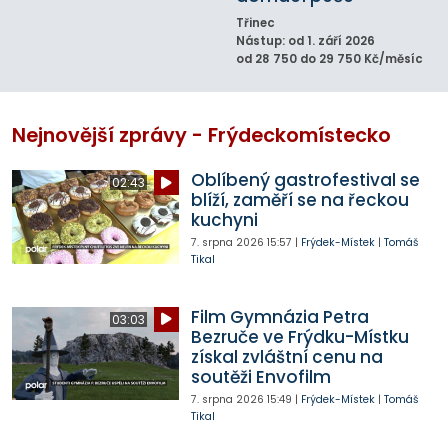
Třinec
Nástup: od 1. září 2026
od 28 750 do 29 750 Kč/měsíc
Nejnovější zprávy - Frýdeckomístecko
Oblíbený gastrofestival se
02:43
blíží, zaměří se na řeckou
kuchyni
7. srpna 2026
15:57
|
Frýdek-Místek
|
Tomáš
Tikal
Film Gymnázia Petra
03:03
Bezruče ve Frýdku-Místku
získal zvláštní cenu na
soutěži Envofilm
7. srpna 2026
15:49
|
Frýdek-Místek
|
Tomáš
Tikal