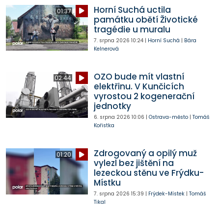
Horní Suchá uctila
01:37
památku obětí Životické
tragédie u muralu
7. srpna 2026
10:24
|
Horní Suchá
|
Bára
Kelnerová
OZO bude mít vlastní
02:44
elektřinu. V Kunčicích
vyrostou 2 kogenerační
jednotky
6. srpna 2026
10:06
|
Ostrava-město
|
Tomáš
Kořistka
Zdrogovaný a opilý muž
01:20
vylezl bez jištění na
lezeckou stěnu ve Frýdku-
Místku
7. srpna 2026
15:39
|
Frýdek-Místek
|
Tomáš
Tikal