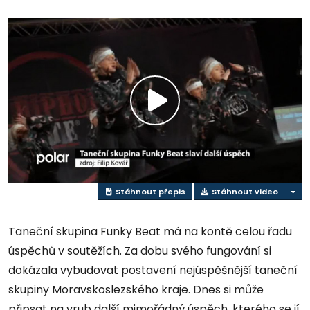
Přehrát
video
Stáhnout přepis
Stáhnout video
Taneční skupina Funky Beat má na kontě celou řadu
úspěchů v soutěžích. Za dobu svého fungování si
dokázala vybudovat postavení nejúspěšnější taneční
skupiny Moravskoslezského kraje. Dnes si může
připsat na vrub další mimořádný úspěch, kterého se jí