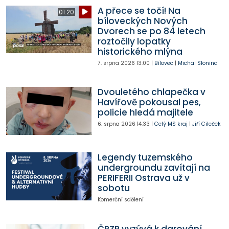
A přece se točí! Na
01:20
bíloveckých Nových
Dvorech se po 84 letech
roztočily lopatky
historického mlýna
7. srpna 2026
13:00
|
Bílovec
|
Michal Slonina
Dvouletého chlapečka v
Havířově pokousal pes,
policie hledá majitele
6. srpna 2026
14:33
|
Celý MS kraj
|
Jiří Cileček
Legendy tuzemského
undergroundu zavítají na
PERIFERII Ostrava už v
sobotu
Komerční sdělení
ČPZP vyzývá k darování