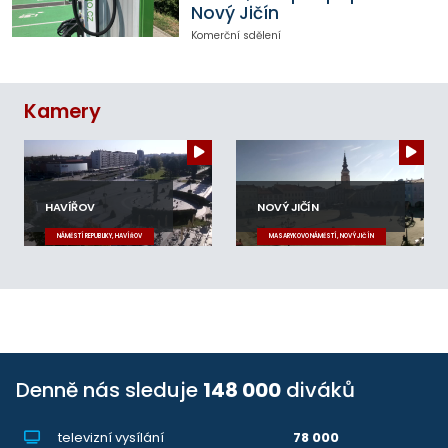
Nový Jičín
Komerční sdělení
Kamery
HAVÍŘOV
NOVÝ JIČÍN
NÁMĚSTÍ REPUBLIKY, HAVÍŘOV
MASARYKOVO NÁMĚSTÍ, NOVÝ JIČÍN
Denně nás sleduje
148 000
diváků
televizní vysílání
78 000