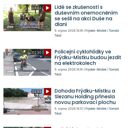
Lidé se zkušeností s
03:02
duševním onemocněním
se sešli na akci Duše na
dlani
5. srpna 2026
16:18
|
Frýdek-Místek
|
Tomáš
Tikal
Policejní cyklohlídky ve
02:30
Frýdku-Místku budou jezdit
na elektrokolech
5. srpna 2026
16:15
|
Frýdek-Místek
|
Tomáš
Tikal
Dohoda Frýdku-Místku a
02:53
Slezanu Holding přinesla
novou parkovací plochu
5. srpna 2026
16:12
|
Frýdek-Místek
|
Tomáš
Tikal