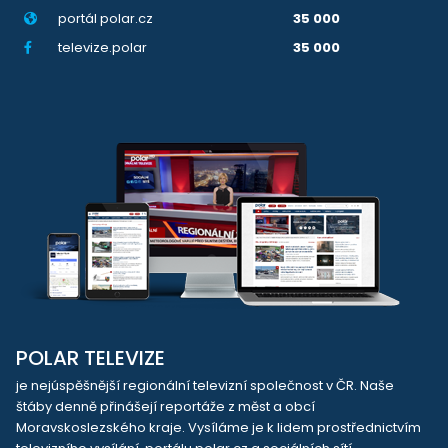
portál polar.cz
35 000
televize.polar
35 000
POLAR TELEVIZE
je nejúspěšnější regionální televizní společnost v ČR. Naše
štáby denně přinášejí reportáže z měst a obcí
Moravskoslezského kraje. Vysíláme je k lidem prostřednictvím