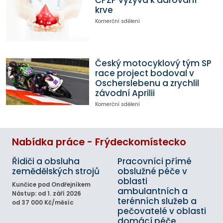
krve
Komerční sdělení
Český motocyklový tým SP
race project bodoval v
Oscherslebenu a zrychlil
závodní Aprilii
Komerční sdělení
Nabídka práce - Frýdeckomístecko
Řidiči a obsluha
Pracovníci přímé
zemědělských strojů
obslužné péče v
oblasti
Kunčice pod Ondřejníkem
ambulantních a
Nástup: od 1. září 2026
terénních služeb a
od 37 000 Kč/měsíc
pečovatelé v oblasti
domácí péče