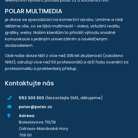
televizního vysílání, portálu polar.cz a sociálních sítí.
POLAR MULTIMEDIA
je divize se specializací na komerční výrobu. Umíme a rádi
děláme vše, co se týká multimedií - videa, virtuální realitu,
grafiky, weby. Našim klientům to přináší výhodu snadné
komunikace s jediným univerzálním a osvědčeným
dodavatelem.
Obě naše divize těží z více než 30ti let zkušeností (založeno
1993), sdružují více než 50 profesionálů a drží řadu ocenění za
profesionalitu a proklientský přístup.
Kontaktujte nás
552 303 303
(Nezasílejte SMS, děkujeme)
polar@polar.cz
Adresa:
Boleslavova 710/19
Ostrava-Mariánské Hory
709 00