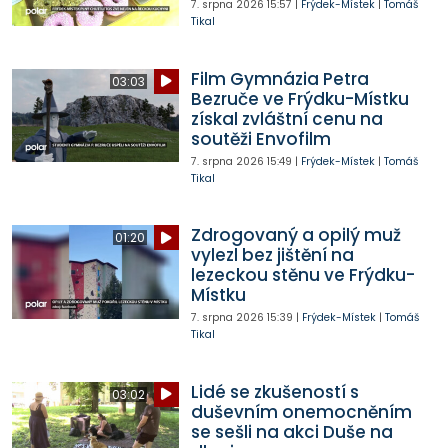
7. srpna 2026
15:57
|
Frýdek-Místek
|
Tomáš
Tikal
Film Gymnázia Petra
03:03
Bezruče ve Frýdku-Místku
získal zvláštní cenu na
soutěži Envofilm
7. srpna 2026
15:49
|
Frýdek-Místek
|
Tomáš
Tikal
Zdrogovaný a opilý muž
01:20
vylezl bez jištění na
lezeckou stěnu ve Frýdku-
Místku
7. srpna 2026
15:39
|
Frýdek-Místek
|
Tomáš
Tikal
Lidé se zkušeností s
03:02
duševním onemocněním
se sešli na akci Duše na