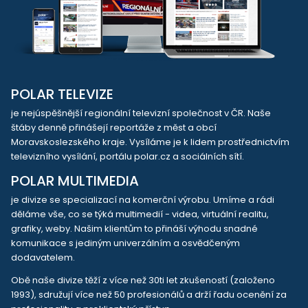
POLAR TELEVIZE
je nejúspěšnější regionální televizní společnost v ČR. Naše
štáby denně přinášejí reportáže z měst a obcí
Moravskoslezského kraje. Vysíláme je k lidem prostřednictvím
televizního vysílání, portálu polar.cz a sociálních sítí.
POLAR MULTIMEDIA
je divize se specializací na komerční výrobu. Umíme a rádi
děláme vše, co se týká multimedií - videa, virtuální realitu,
grafiky, weby. Našim klientům to přináší výhodu snadné
komunikace s jediným univerzálním a osvědčeným
dodavatelem.
Obě naše divize těží z více než 30ti let zkušeností (založeno
1993), sdružují více než 50 profesionálů a drží řadu ocenění za