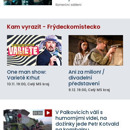
Komerční sdělení
Kam vyrazit - Frýdeckomístecko
One man show:
Ani za milion! /
Varieté Krhut
divadelní
představení
10.11.
19:00
, Celý MS kraj
9.12.
19:00
, Celý MS kraj
V Palkovicích válí s
01:30
humornými videi, na
dožínky jede Petr Kotvald
na kombajnu