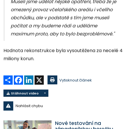
Museli jsme udělat nějaké opatření, třeba že je
omezený provoz včelařského areálu i včelího
obchůdku, ale v podstatě s tím jsme museli
počítat a my budeme rádi a uděláme
maximum proto, aby to bylo bezproblémové."
Hodnota rekonstrukce byla vysoutěžena za necelé 4
miliony korun.
Sdílet
Facebook
LinkedIn
X
Vytisknout článek
Stáhnout video
Nahlásit chybu
Nové testování na