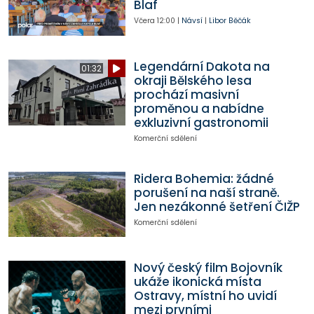
Blaf
Včera
12:00
|
Návsí
|
Libor Běčák
Legendární Dakota na
01:32
okraji Bělského lesa
prochází masivní
proměnou a nabídne
exkluzivní gastronomii
Komerční sdělení
Ridera Bohemia: žádné
porušení na naší straně.
Jen nezákonné šetření ČIŽP
Komerční sdělení
Nový český film Bojovník
ukáže ikonická místa
Ostravy, místní ho uvidí
mezi prvními