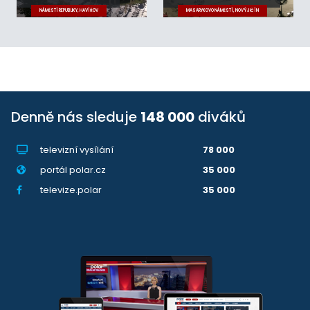
NÁMĚSTÍ REPUBLIKY, HAVÍŘOV
MASARYKOVO NÁMĚSTÍ, NOVÝ JIČÍN
Denně nás sleduje
148 000
diváků
televizní vysílání
78 000
portál polar.cz
35 000
televize.polar
35 000