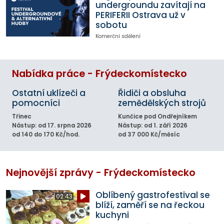
undergroundu zavítají na
PERIFERII Ostrava už v
sobotu
Komerční sdělení
Nabídka práce - Frýdeckomístecko
Ostatní uklízeči a
Řidiči a obsluha
pomocníci
zemědělských strojů
Třinec
Kunčice pod Ondřejníkem
Nástup: od 17. srpna 2026
Nástup: od 1. září 2026
od 140 do 170 Kč/hod.
od 37 000 Kč/měsíc
Nejnovější zprávy - Frýdeckomístecko
Oblíbený gastrofestival se
02:43
blíží, zaměří se na řeckou
kuchyni