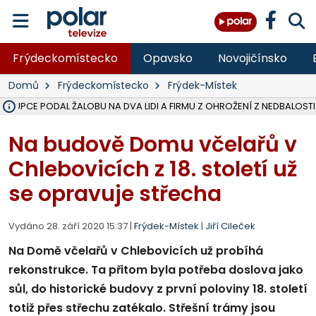
Frýdeckomístecko
Opavsko
Novojičínsko
Domů
Frýdeckomístecko
Frýdek-Místek
ÁSTUPCE PODAL ŽALOBU NA DVA LIDI A FIRMU Z OHROŽENÍ Z NEDBALOSTI
NA BÍLOVECKÝCH NOVÝCH DVORECH SE PO 84 LETECH ROZTOČILY L
KARVINSKÉ MOŘE ZÍSKÁ NOVÉ GASTRO ZÁZEMÍ S VYHLÍDKOVOU TER
REKONSTRUKCE MATEŘSKÉ ŠKOLY V CHLEBIČOVĚ MÍŘÍ DO FINÁLE, VÍ
CYKLISTU (74) SRAZIL V BRUNTÁLU KAMION, JE V OHROŽENÍ ŽIVOTA,
POLICIE HLEDÁ PŘÍPADNÉ SVĚDKY, KTEŘÍ POMŮŽOU OBJASNIT PRŮ
MS KRAJ DOKONČIL OPRAVU SILNICE MEZI VRBNEM A HEŘMANOVICEM
SMVAK NABÍZÍ V DOBĚ SUCHA VODU OBCÍM A FIRMÁM, CISTERNY JE
F-M POKRAČUJE V INSTALACI FOTOVOLTAICKÝCH ELEKTRÁREN, REP
SENIOR AKADEMIE V OPAVĚ ZAHÁJILA DALŠÍ BĚH, REPORTÁŽ NA POL
PLANETÁRIUM V OSTRAVĚ CHYSTÁ POZOROVÁNÍ ČÁSTEČNÉHO ZATMĚ
OPRAVA ULIC V HAVÍŘOVĚ UKONČÍ NELEGÁLNÍ PARKOVÁNÍ VE VNI
V HAVÍŘOVĚ SE TĚŽCE ZRANIL MOTORKÁŘ PO SRÁŽCE S AUTEM, INF
FC BANÍK OSTRAVA PROHRÁL V HRADCI KRÁLOVÉ 1:2, OD 43. MINUTY 
MOTORKÁŘ SRAZIL VE F-M NA PŘECHODU CHODCE, DLE POLICIE
Na budově Domu včelařů v
Chlebovicích z 18. století už
se opravuje střecha
Vydáno 28. září 2020 15:37 |
Frýdek-Místek
|
Jiří Cileček
Na Domě včelařů v Chlebovicích už probíhá
rekonstrukce. Ta přitom byla potřeba doslova jako
sůl, do historické budovy z první poloviny 18. století
totiž přes střechu zatékalo. Střešní trámy jsou