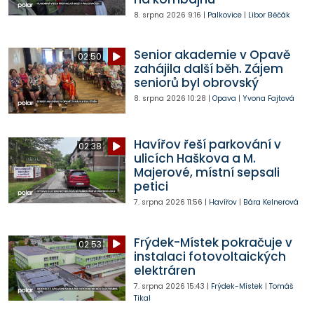
8. srpna 2026
9:16
|
Palkovice
|
Libor Běčák
Senior akademie v Opavě
02:50
zahájila další běh. Zájem
seniorů byl obrovský
8. srpna 2026
10:28
|
Opava
|
Yvona Fajtová
Havířov řeší parkování v
02:38
ulicích Haškova a M.
Majerové, místní sepsali
petici
7. srpna 2026
11:56
|
Havířov
|
Bára Kelnerová
Frýdek-Místek pokračuje v
02:53
instalaci fotovoltaických
elektráren
7. srpna 2026
15:43
|
Frýdek-Místek
|
Tomáš
Tikal