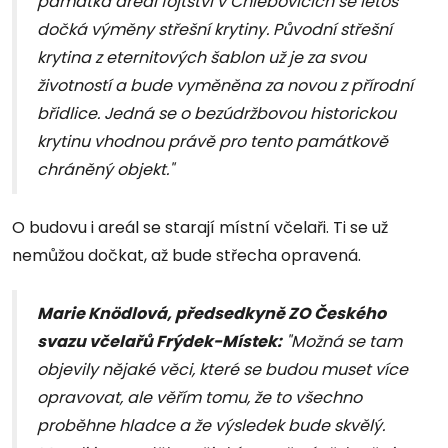
památka areál fojtství v Chlebovicích se letos
dočká výměny střešní krytiny. Původní střešní
krytina z eternitových šablon už je za svou
životností a bude vyměněna za novou z přírodní
břidlice. Jedná se o bezúdržbovou historickou
krytinu vhodnou právě pro tento památkově
chráněný objekt."
O budovu i areál se starají místní včelaři. Ti se už
nemůžou dočkat, až bude střecha opravená.
Marie Knödlová, předsedkyně ZO Českého
svazu včelařů Frýdek-Místek:
"Možná se tam
objevily nějaké věci, které se budou muset více
opravovat, ale věřím tomu, že to všechno
proběhne hladce a že výsledek bude skvělý.