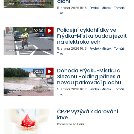
dlani
5. srpna 2026
16:18
|
Frýdek-Místek
|
Tomáš
Tikal
Policejní cyklohlídky ve
02:30
Frýdku-Místku budou jezdit
na elektrokolech
5. srpna 2026
16:15
|
Frýdek-Místek
|
Tomáš
Tikal
Dohoda Frýdku-Místku a
02:53
Slezanu Holding přinesla
novou parkovací plochu
5. srpna 2026
16:12
|
Frýdek-Místek
|
Tomáš
Tikal
ČPZP vyzývá k darování
krve
Komerční sdělení