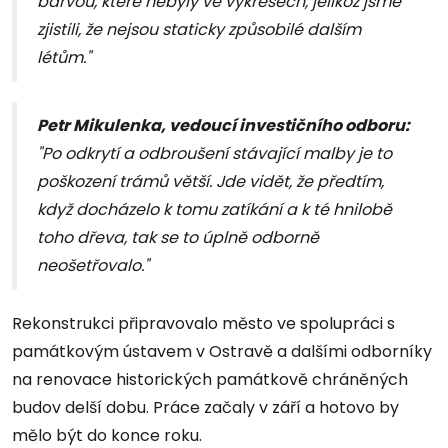
barvou, které nebyly ve výkresech, jelikož jsme
zjistili, že nejsou staticky způsobilé dalším
létům."
Petr Mikulenka, vedoucí investičního odboru:
"Po odkrytí a odbroušení stávající malby je to
poškození trámů větší. Jde vidět, že předtím,
když docházelo k tomu zatíkání a k té hnilobě
toho dřeva, tak se to úplně odborně
neošetřovalo."
Rekonstrukci připravovalo město ve spolupráci s
památkovým ústavem v Ostravě a dalšími odborníky
na renovace historických památkově chráněných
budov delší dobu. Práce začaly v září a hotovo by
mělo být do konce roku.