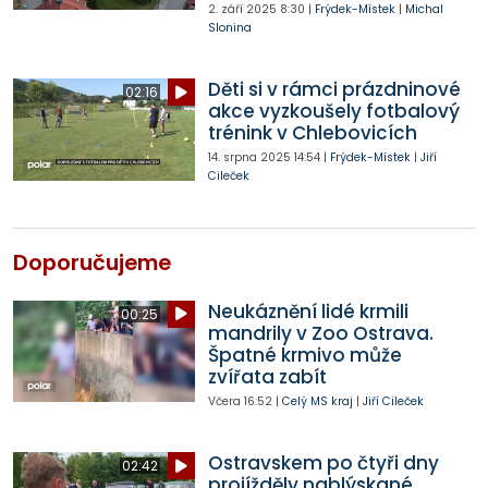
2. září 2025
8:30
|
Frýdek-Místek
|
Michal
Slonina
Děti si v rámci prázdninové
02:16
akce vyzkoušely fotbalový
trénink v Chlebovicích
14. srpna 2025
14:54
|
Frýdek-Místek
|
Jiří
Cileček
Doporučujeme
Neukáznění lidé krmili
00:25
mandrily v Zoo Ostrava.
Špatné krmivo může
zvířata zabít
Včera
16:52
|
Celý MS kraj
|
Jiří Cileček
Ostravskem po čtyři dny
02:42
projížděly nablýskané