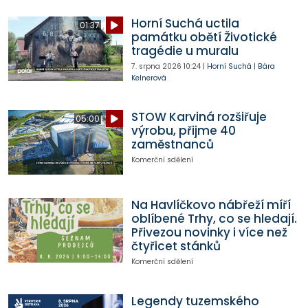
Horní Suchá uctila
01:37
památku obětí Životické
tragédie u muralu
7. srpna 2026
10:24
|
Horní Suchá
|
Bára
Kelnerová
STOW Karviná rozšiřuje
05:00
výrobu, přijme 40
zaměstnanců
Komerční sdělení
Na Havlíčkovo nábřeží míří
oblíbené Trhy, co se hledají.
Přivezou novinky i více než
čtyřicet stánků
Komerční sdělení
Legendy tuzemského