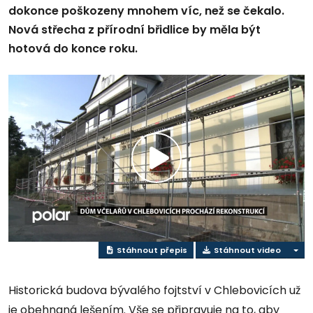
dokonce poškozeny mnohem víc, než se čekalo.
Nová střecha z přírodní břidlice by měla být
hotová do konce roku.
Přehrát
video
Stáhnout přepis
Stáhnout video
Historická budova bývalého fojtství v Chlebovicích už
je obehnaná lešením. Vše se připravuje na to, aby