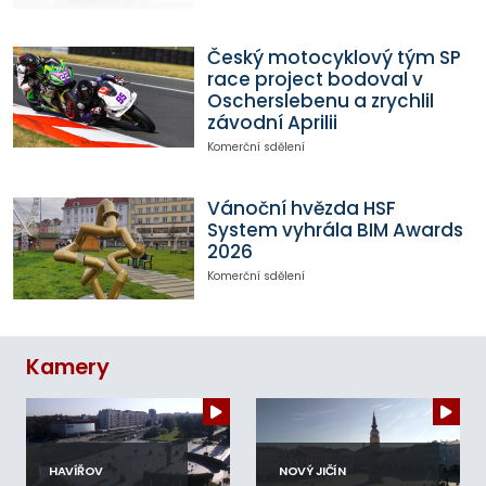
Český motocyklový tým SP
race project bodoval v
Oscherslebenu a zrychlil
závodní Aprilii
Komerční sdělení
Vánoční hvězda HSF
System vyhrála BIM Awards
2026
Komerční sdělení
Kamery
HAVÍŘOV
NOVÝ JIČÍN