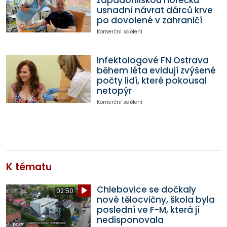
západonilskou horečku
usnadní návrat dárců krve
po dovolené v zahraničí
Komerční sdělení
Infektologové FN Ostrava
během léta evidují zvýšené
počty lidí, které pokousal
netopýr
Komerční sdělení
K tématu
Chlebovice se dočkaly
02:50
nové tělocvičny, škola byla
poslední ve F-M, která jí
nedisponovala