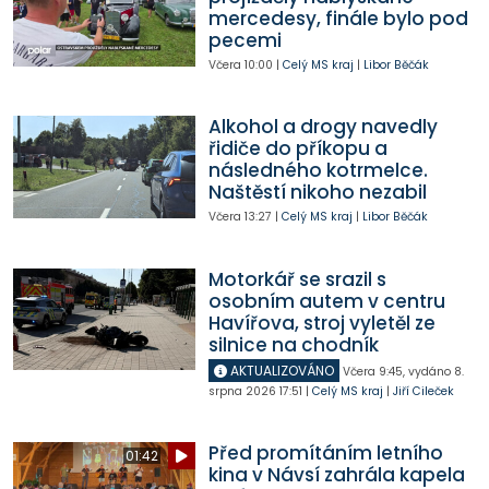
mercedesy, finále bylo pod
pecemi
Včera
10:00
|
Celý MS kraj
|
Libor Běčák
Alkohol a drogy navedly
řidiče do příkopu a
následného kotrmelce.
Naštěstí nikoho nezabil
Včera
13:27
|
Celý MS kraj
|
Libor Běčák
Motorkář se srazil s
osobním autem v centru
Havířova, stroj vyletěl ze
silnice na chodník
AKTUALIZOVÁNO
Včera
9:45
,
vydáno 8.
srpna 2026
17:51
|
Celý MS kraj
|
Jiří Cileček
Před promítáním letního
01:42
kina v Návsí zahrála kapela