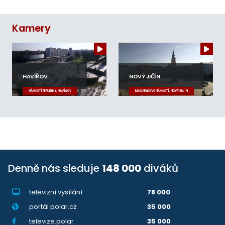
Kamery
HAVÍŘOV
NOVÝ JIČÍN
NÁMĚSTÍ REPUBLIKY, HAVÍŘOV
MASARYKOVO NÁMĚSTÍ, NOVÝ JIČÍN
Denně nás sleduje
148 000
diváků
televizní vysílání
78 000
portál polar.cz
35 000
televize.polar
35 000