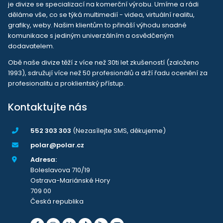
je divize se specializací na komerční výrobu. Umíme a rádi
děláme vše, co se týká multimedií - videa, virtuální realitu,
grafiky, weby. Našim klientům to přináší výhodu snadné
komunikace s jediným univerzálním a osvědčeným
dodavatelem.
Obě naše divize těží z více než 30ti let zkušeností (založeno
1993), sdružují více než 50 profesionálů a drží řadu ocenění za
profesionalitu a proklientský přístup.
Kontaktujte nás
552 303 303
(Nezasílejte SMS, děkujeme)
polar@polar.cz
Adresa:
Boleslavova 710/19
Ostrava-Mariánské Hory
709 00
Česká republika