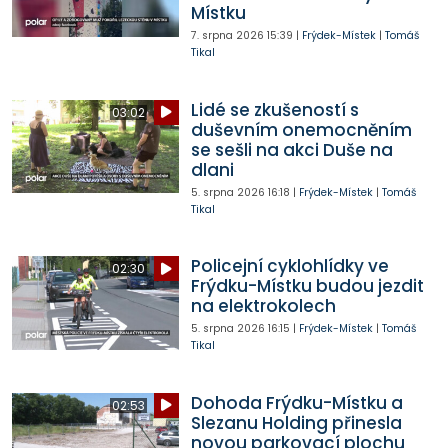
Místku
7. srpna 2026
15:39
|
Frýdek-Místek
|
Tomáš
Tikal
Lidé se zkušeností s
03:02
duševním onemocněním
se sešli na akci Duše na
dlani
5. srpna 2026
16:18
|
Frýdek-Místek
|
Tomáš
Tikal
Policejní cyklohlídky ve
02:30
Frýdku-Místku budou jezdit
na elektrokolech
5. srpna 2026
16:15
|
Frýdek-Místek
|
Tomáš
Tikal
Dohoda Frýdku-Místku a
02:53
Slezanu Holding přinesla
novou parkovací plochu