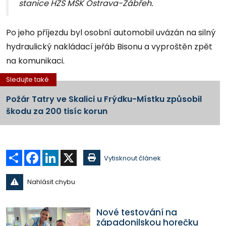
stanice HZS MSK Ostrava-Zábřeh.
Po jeho příjezdu byl osobní automobil uvázán na silný
hydraulický nakládací jeřáb Bisonu a vyproštěn zpět
na komunikaci.
Sledujte také
Požár Tatry ve Skalici u Frýdku-Místku způsobil
škodu za 200 tisíc korun
Sdílet
Facebook
LinkedIn
X
Vytisknout článek
Nahlásit chybu
Nové testování na
západonilskou horečku