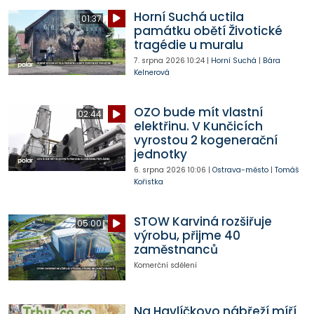
Horní Suchá uctila
01:37
památku obětí Životické
tragédie u muralu
7. srpna 2026
10:24
|
Horní Suchá
|
Bára
Kelnerová
OZO bude mít vlastní
02:44
elektřinu. V Kunčicích
vyrostou 2 kogenerační
jednotky
6. srpna 2026
10:06
|
Ostrava-město
|
Tomáš
Kořistka
STOW Karviná rozšiřuje
05:00
výrobu, přijme 40
zaměstnanců
Komerční sdělení
Na Havlíčkovo nábřeží míří