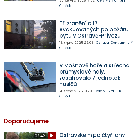
20. června 2026
17:32
|
Celý MS kraj
|
Jiří
Cileček
Tři zranění a 17
evakuovaných po požáru
bytu v Ostravě-Přívozu
16. srpna 2025
22:06
|
Ostrava-Centrum
|
Jiří
Cileček
V Mošnově hořela střecha
průmyslové haly,
zasahovalo 7 jednotek
hasičů
14. srpna 2025
19:29
|
Celý MS kraj
|
Jiří
Cileček
Doporučujeme
Ostravskem po čtyři dny
02:42