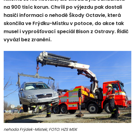
na 900 tisíc korun. Chvíli po výjezdu pak dostali
hasiči informaci o nehodě Škody Octavie, která
skončila ve Frýdku-Místku v potoce, do akce tak
musel i vyprošťovací speciál Bison z Ostravy. Řidič
vyvázl bez zranění.
nehoda Frýdek-Místek; FOTO: HZS MSK