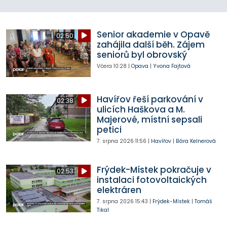
Senior akademie v Opavě
02:50
zahájila další běh. Zájem
seniorů byl obrovský
Včera
10:28
|
Opava
|
Yvona Fajtová
Havířov řeší parkování v
02:38
ulicích Haškova a M.
Majerové, místní sepsali
petici
7. srpna 2026
11:56
|
Havířov
|
Bára Kelnerová
Frýdek-Místek pokračuje v
02:53
instalaci fotovoltaických
elektráren
7. srpna 2026
15:43
|
Frýdek-Místek
|
Tomáš
Tikal