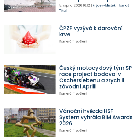
5. srpna 2026
16:12
|
Frýdek-Místek
|
Tomáš
Tikal
ČPZP vyzývá k darování
krve
Komerční sdělení
Český motocyklový tým SP
race project bodoval v
Oscherslebenu a zrychlil
závodní Aprilii
Komerční sdělení
Vánoční hvězda HSF
System vyhrála BIM Awards
2026
Komerční sdělení