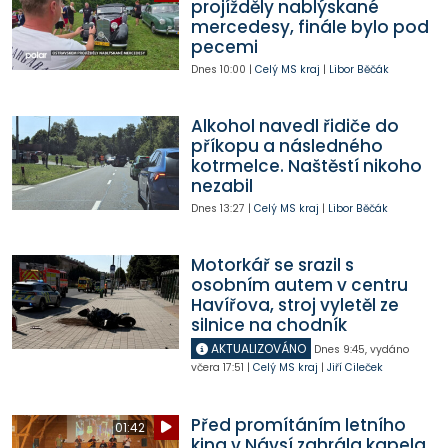
projížděly nablýskané
mercedesy, finále bylo pod
pecemi
Dnes
10:00
|
Celý MS kraj
|
Libor Běčák
Alkohol navedl řidiče do
příkopu a následného
kotrmelce. Naštěstí nikoho
nezabil
Dnes
13:27
|
Celý MS kraj
|
Libor Běčák
Motorkář se srazil s
osobním autem v centru
Havířova, stroj vyletěl ze
silnice na chodník
AKTUALIZOVÁNO
Dnes
9:45
,
vydáno
včera
17:51
|
Celý MS kraj
|
Jiří Cileček
Před promítáním letního
01:42
kina v Návsí zahrála kapela