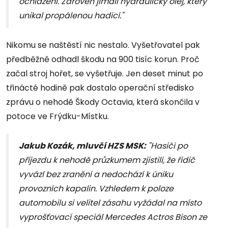
ochlazení. Zároveň jímali hydraulický olej, který
unikal propálenou hadicí."
Nikomu se naštěstí nic nestalo. Vyšetřovatel pak
předběžně odhadl škodu na 900 tisíc korun. Proč
začal stroj hořet, se vyšetřuje. Jen deset minut po
třinácté hodině pak dostalo operační středisko
zprávu o nehodě Škody Octavia, která skončila v
potoce ve Frýdku-Místku.
Jakub Kozák, mluvčí HZS MSK:
"Hasiči po
příjezdu k nehodě průzkumem zjistili, že řidič
vyvázl bez zranění a nedochází k úniku
provozních kapalin. Vzhledem k poloze
automobilu si velitel zásahu vyžádal na místo
vyprošťovací speciál Mercedes Actros Bison ze