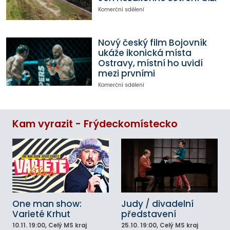
Komerční sdělení
Nový český film Bojovník
ukáže ikonická místa
Ostravy, místní ho uvidí
mezi prvními
Komerční sdělení
Kam vyrazit - Frýdeckomístecko
One man show:
Judy / divadelní
Varieté Krhut
představení
10.11.
19:00
, Celý MS kraj
25.10.
19:00
, Celý MS kraj