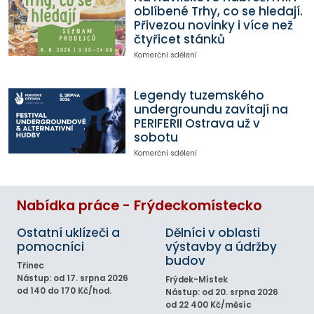
oblíbené Trhy, co se hledají.
Přivezou novinky i více než
čtyřicet stánků
Komerční sdělení
Legendy tuzemského
undergroundu zavítají na
PERIFERII Ostrava už v
sobotu
Komerční sdělení
Nabídka práce - Frýdeckomístecko
Ostatní uklízeči a
Dělníci v oblasti
pomocníci
výstavby a údržby
budov
Třinec
Nástup: od 17. srpna 2026
Frýdek-Místek
od 140 do 170 Kč/hod.
Nástup: od 20. srpna 2026
od 22 400 Kč/měsíc