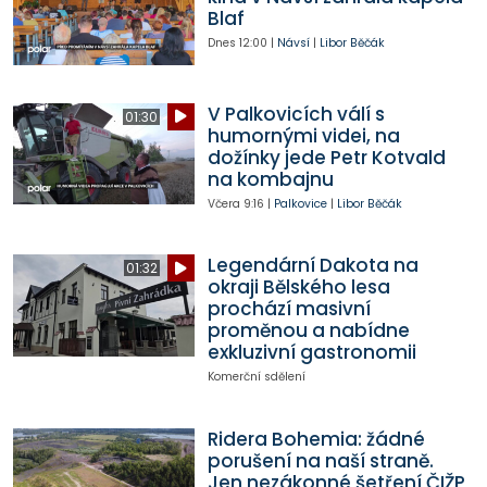
Blaf
Dnes
12:00
|
Návsí
|
Libor Běčák
V Palkovicích válí s
01:30
humornými videi, na
dožínky jede Petr Kotvald
na kombajnu
Včera
9:16
|
Palkovice
|
Libor Běčák
Legendární Dakota na
01:32
okraji Bělského lesa
prochází masivní
proměnou a nabídne
exkluzivní gastronomii
Komerční sdělení
Ridera Bohemia: žádné
porušení na naší straně.
Jen nezákonné šetření ČIŽP