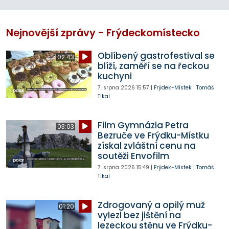
Nejnovější zprávy - Frýdeckomístecko
Oblíbený gastrofestival se
02:43
blíží, zaměří se na řeckou
kuchyni
7. srpna 2026
15:57
|
Frýdek-Místek
|
Tomáš
Tikal
Film Gymnázia Petra
03:03
Bezruče ve Frýdku-Místku
získal zvláštní cenu na
soutěži Envofilm
7. srpna 2026
15:49
|
Frýdek-Místek
|
Tomáš
Tikal
Zdrogovaný a opilý muž
01:20
vylezl bez jištění na
lezeckou stěnu ve Frýdku-