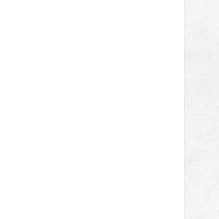
světa vrcholových zápasů, tentokrát
v MMA.
: Policie ČR