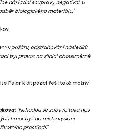
idiče nákladní soupravy negativní. U
odběr biologického materiálu."
nkov.
m k požáru, odstraňování následků
ci byl provoz na silnici obousměrně
e Polar k dispozici, řešil také možný
unkova:
"Nehodou se zabývá také náš
ch hmot byli na místo vysláni
životního prostředí."