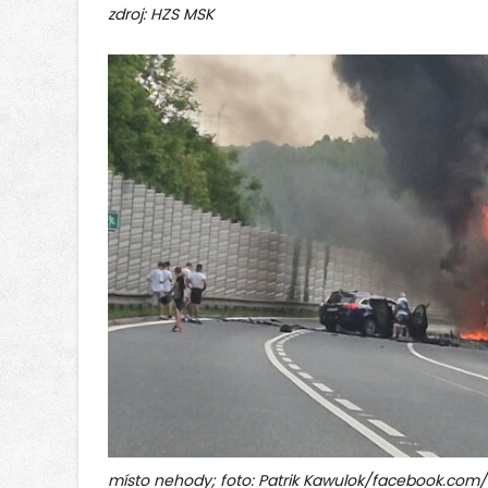
zdroj: HZS MSK
místo nehody; foto: Patrik Kawulok/facebook.com/