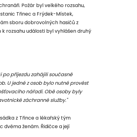
áchranáři. Požár byl velkého rozsahu,
e stanic Třinec a Frýdek-Místek,
kám sboru dobrovolných hasičů z
k rozsahu události byl vyhlášen druhý
i po příjezdu zahájili současně
. U jedné z osob bylo nutné provést
rošťovacího nářadí. Obě osoby byly
otnické záchranné služby."
sádka z Třince a lékařský tým
c dvěma ženám. Řidičce a její