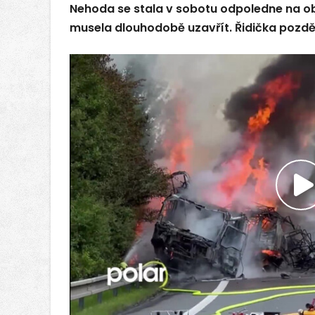
Nehoda se stala v sobotu odpoledne na ob
musela dlouhodobě uzavřít. Řidička pozděj
P
v