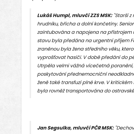
Lukáš Humpl, mluvčí ZZS MSK:
"Starší z
hrudníku, břicha a dolní končetiny. Senio
zaintubována a napojena na přístrojem ří
stavu byla předána na urgentní příjem 
zraněnou byla žena středního věku, kter
vyprošťovat hasiči. V době předání do 
Utrpěla velmi vážná vícečetná poranění, 
poskytování přednemocniční neodkladné 
ženě také transfuzi plné krve. V kritickém
byla rovněž transportována do ostravsk
Jan Segsulka, mluvčí PČR MSK:
"Dechová