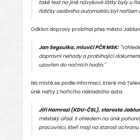
také test na jiné návykové látky byly u ř
řidičky osobního automobilu byl nařízen 
Odklon dopravy probíhal přes město Jablu
Jan Segsulka, mluvčí PČR MSK:
"Vzhlede
dopravní nehody a probíhající dokumenta
uzavřen do nočních hodin."
Na místě se podle informací, které má Televiz
únik nafty z hořícího nákladního auta.
Jiří Hamrozi (KDU-ČSL), starosta Jabl
městský úřad. S ohledem na únik pohonný
pracovníci, kteří mají na starost ochranu 