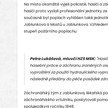
Na místo okamžitě vyjeli policisté, hasiči a z
hasiči proto vyslali profesionální jednotky z
současně byl poplach vyhlášen také jednot
Jablunkova a Mostů u Jablunkova. Vzhledem 
stupeň požárního poplachu.
Petra Lukášová, mluvčí HZS MSK:
"Hasič
hasební práce a záchranu zraněných osob
vyproštění za použití hydraulického vyp
následně předány do péče posádek zdrav
Záchranářský tým z Jablunkova, lékařská po
záchranářského vrtulníku, poskytovali pomo
spolujezdkyni ročníku 1948.