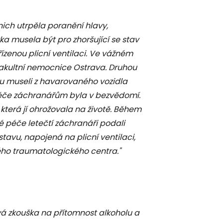
 nich utrpěla poranění hlavy,
rka musela být pro zhoršující se stav
zenou plicní ventilaci. Ve vážném
Fakultní nemocnice Ostrava. Druhou
ou museli z havarovaného vozidla
péče záchranářům byla v bezvědomí.
která jí ohrožovala na životě. Během
péče letečtí záchranáři podali
 stavu, napojená na plicní ventilaci,
ého traumatologického centra."
 zkouška na přítomnost alkoholu a