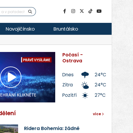
Novojičínsko
Bruntálsko
Počasí -
Ostrava
Dnes
24°C
Přehrát
Zítra
24°C
Pozítří
27°C
video
dělení
více
Ridera Bohemia: žádné