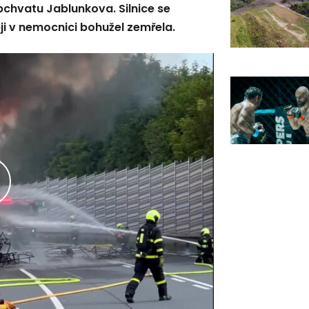
chvatu Jablunkova. Silnice se
i v nemocnici bohužel zemřela.
řehrát
ideo