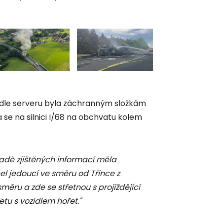
odle serveru byla záchranným složkám
a se na silnici I/68 na obchvatu kolem
adě zjištěných informací měla
el jedoucí ve směru od Třince z
měru a zde se střetnou s projíždějící
tu s vozidlem hořet."