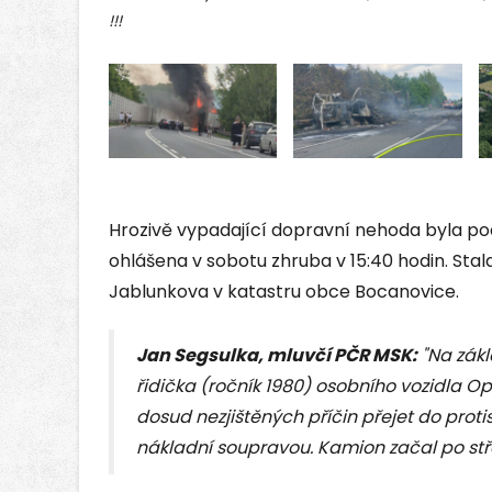
!!!
Hrozivě vypadající dopravní nehoda byla p
ohlášena v sobotu zhruba v 15:40 hodin. Stal
Jablunkova v katastru obce Bocanovice.
Jan Segsulka, mluvčí PČR MSK:
"Na zákl
řidička (ročník 1980) osobního vozidla Op
dosud nezjištěných příčin přejet do protis
nákladní soupravou. Kamion začal po stře