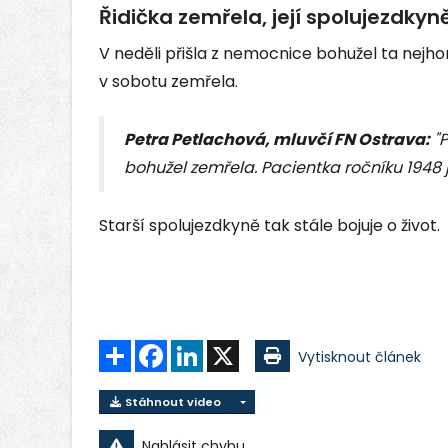
Řidička zemřela, její spolujezdkyně
V neděli přišla z nemocnice bohužel ta nejho
v sobotu zemřela.
Petra Petlachová, mluvčí FN Ostrava:
"P
bohužel zemřela. Pacientka ročníku 1948 j
Starší spolujezdkyně tak stále bojuje o život.
Sdílet
Facebook
LinkedIn
X
Vytisknout článek
Stáhnout video
Nahlásit chybu