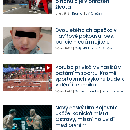
o nohu a je v ohrožení
života
Dnes
9:18
|
Bruntál
|
Jiří Cileček
Dvouletého chlapečka v
Havířově pokousal pes,
policie hledá majitele
Včera
14:33
|
Celý MS kraj
|
Jiří Cileček
Poruba přivítá ME hasičů v
01:31
požárním sportu. Kromě
sportovních výkonů bude k
vidění i technika
Včera
15:43
|
Ostrava-Poruba
|
Jana Lipowská
Nový český film Bojovník
ukáže ikonická místa
Ostravy, místní ho uvidí
mezi prvními