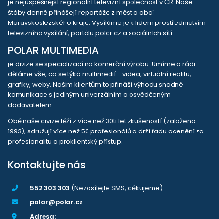
je nejúspěšnější regionální televizní společnost v ČR. Naše
štáby denně přinášejí reportáže z měst a obcí
Moravskoslezského kraje. Vysíláme je k lidem prostřednictvím
televizního vysílání, portálu polar.cz a sociálních sítí.
POLAR MULTIMEDIA
je divize se specializací na komerční výrobu. Umíme a rádi
děláme vše, co se týká multimedií - videa, virtuální realitu,
grafiky, weby. Našim klientům to přináší výhodu snadné
komunikace s jediným univerzálním a osvědčeným
dodavatelem.
Obě naše divize těží z více než 30ti let zkušeností (založeno
1993), sdružují více než 50 profesionálů a drží řadu ocenění za
profesionalitu a proklientský přístup.
Kontaktujte nás
552 303 303
(Nezasílejte SMS, děkujeme)
polar@polar.cz
Adresa: