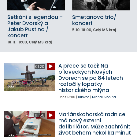
Setkání s legendou –
Smetanovo trio/
Peter Dvorský a
koncert
Jakub Pustina /
5.10.
18:00
, Celý MS kraj
koncert
18.11.
18:00
, Celý MS kraj
A přece se točí! Na
01:20
bíloveckých Nových
Dvorech se po 84 letech
roztočily lopatky
historického mlýna
Dnes
13:00
|
Bílovec
|
Michal Slonina
Mariánskohorská radnice
01:56
má nový externí
defibrilátor. Může zachránit
život během několika minut