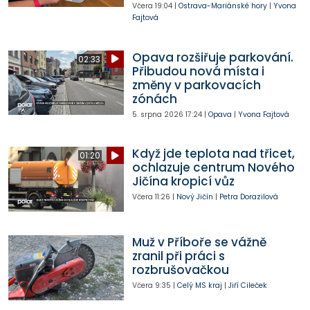
Včera
19:04
|
Ostrava-Mariánské hory
|
Yvona
Fajtová
Opava rozšiřuje parkování.
02:33
Přibudou nová místa i
změny v parkovacích
zónách
5. srpna 2026
17:24
|
Opava
|
Yvona Fajtová
Když jde teplota nad třicet,
01:20
ochlazuje centrum Nového
Jičína kropicí vůz
Včera
11:26
|
Nový Jičín
|
Petra Dorazilová
Muž v Příboře se vážně
zranil při práci s
rozbrušovačkou
Včera
9:35
|
Celý MS kraj
|
Jiří Cileček