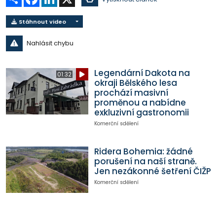
Stáhnout video
Nahlásit chybu
Legendární Dakota na
01:32
okraji Bělského lesa
prochází masivní
proměnou a nabídne
exkluzivní gastronomii
Komerční sdělení
Ridera Bohemia: žádné
porušení na naší straně.
Jen nezákonné šetření ČIŽP
Komerční sdělení