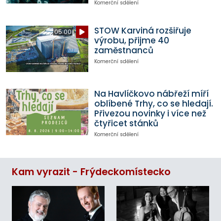
Komerční sdělení
STOW Karviná rozšiřuje
05:00
výrobu, přijme 40
zaměstnanců
Komerční sdělení
Na Havlíčkovo nábřeží míří
oblíbené Trhy, co se hledají.
Přivezou novinky i více než
čtyřicet stánků
Komerční sdělení
Kam vyrazit - Frýdeckomístecko