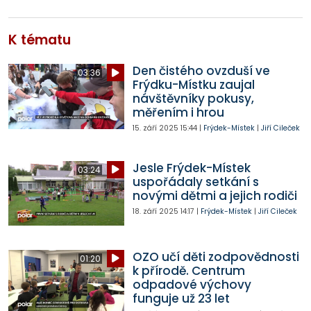
K tématu
Den čistého ovzduší ve
03:36
Frýdku-Místku zaujal
návštěvníky pokusy,
měřením i hrou
15. září 2025
15:44
|
Frýdek-Místek
|
Jiří Cileček
Jesle Frýdek-Místek
03:24
uspořádaly setkání s
novými dětmi a jejich rodiči
18. září 2025
14:17
|
Frýdek-Místek
|
Jiří Cileček
OZO učí děti zodpovědnosti
01:20
k přírodě. Centrum
odpadové výchovy
funguje už 23 let