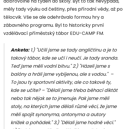
dobrovolně na týden do školy. Byť to tak nevypadá,
měly tady výuku od češtiny, přes přírodní vědy, až po
tělocvik. Vše se ale odehrávalo formou hry a
zábavného programu. Byl to historicky první
vzdělávací příměstský tábor EDU-CAMP FM.
Anketa:
1.) "Učili jsme se tady angličtinu a je to
takový tábor, kde se učí i neučí. Je tady sranda.
Teď jsme měli vodní bitvu." 2.) "Házeli jsme s
balóny a hráli jsme vybíjenou, ale s vodou." –
To jsou ty sportovní aktivity, ale co takové ty,
kde se učíte? – "Dělali jsme třeba běhací diktát
nebo tak nějak se to jmenuje. Pak jsme měli
stoly, na kterých jsme dělali různé věci, že jsme
měli spojit synonyma, antonyma a autory
knížek a pohádek." 3.) "Dělali jsme hodně věcí."