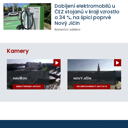
Dobíjení elektromobilů u
ČEZ stojanů v kraji vzrostlo
o 34 %, na špici poprvé
Nový Jičín
Komerční sdělení
Kamery
HAVÍŘOV
NOVÝ JIČÍN
NÁMĚSTÍ REPUBLIKY, HAVÍŘOV
MASARYKOVO NÁMĚSTÍ, NOVÝ JIČÍN