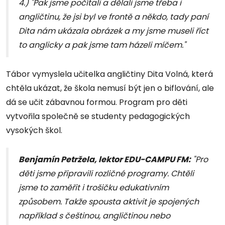
4.) "Pak jsme počítali a dělali jsme třeba i
angličtinu, že jsi byl ve frontě a někdo, tady paní
Dita nám ukázala obrázek a my jsme museli říct
to anglicky a pak jsme tam házeli míčem."
Tábor vymyslela učitelka angličtiny Dita Volná, která
chtěla ukázat, že škola nemusí být jen o biflování, ale
dá se učit zábavnou formou. Program pro děti
vytvořila společně se studenty pedagogických
vysokých škol.
Benjamín Petržela, lektor EDU-CAMPU FM:
"Pro
děti jsme připravili rozličné programy. Chtěli
jsme to zaměřit i trošičku edukativním
způsobem. Takže spousta aktivit je spojených
například s češtinou, angličtinou nebo