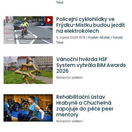
Tikal
Policejní cyklohlídky ve
02:30
Frýdku-Místku budou jezdit
na elektrokolech
5. srpna 2026
16:15
|
Frýdek-Místek
|
Tomáš
Tikal
Vánoční hvězda HSF
System vyhrála BIM Awards
2026
Komerční sdělení
Rehabilitační ústav
Hrabyně a Chuchelná
zapojuje do péče peer
mentory
Komerční sdělení