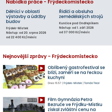
Nabídka práce - Frýdeckomístecko
Dělníci v oblasti
Řidiči a obsluha
výstavby a údržby
zemědělských strojů
budov
Kunčice pod Ondřejníkem
Nástup: od 1. září 2026
Frýdek-Místek
od 37 000 Kč/měsíc
Nástup: od 20. srpna 2026
od 22 400 Kč/měsíc
Nejnovější zprávy - Frýdeckomístecko
Oblíbený gastrofestival se
02:43
blíží, zaměří se na řeckou
kuchyni
Dnes
15:57
|
Frýdek-Místek
|
Tomáš Tikal
Film Gymnázia Petra
03:03
Bezruče ve Frýdku-Místku
získal zvláštní cenu na