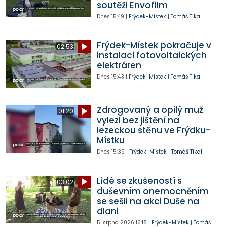
soutěži Envofilm
Dnes
15:49
|
Frýdek-Místek
|
Tomáš Tikal
Frýdek-Místek pokračuje v
02:53
instalaci fotovoltaických
elektráren
Dnes
15:43
|
Frýdek-Místek
|
Tomáš Tikal
Zdrogovaný a opilý muž
01:20
vylezl bez jištění na
lezeckou stěnu ve Frýdku-
Místku
Dnes
15:39
|
Frýdek-Místek
|
Tomáš Tikal
Lidé se zkušeností s
03:02
duševním onemocněním
se sešli na akci Duše na
dlani
5. srpna 2026
16:18
|
Frýdek-Místek
|
Tomáš