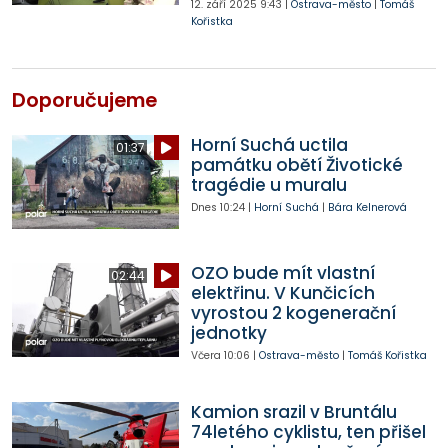
12. září 2025
9:43
|
Ostrava-město
|
Tomáš
Kořistka
Doporučujeme
Horní Suchá uctila
01:37
památku obětí Životické
tragédie u muralu
Dnes
10:24
|
Horní Suchá
|
Bára Kelnerová
OZO bude mít vlastní
02:44
elektřinu. V Kunčicích
vyrostou 2 kogenerační
jednotky
Včera
10:06
|
Ostrava-město
|
Tomáš Kořistka
Kamion srazil v Bruntálu
74letého cyklistu, ten přišel