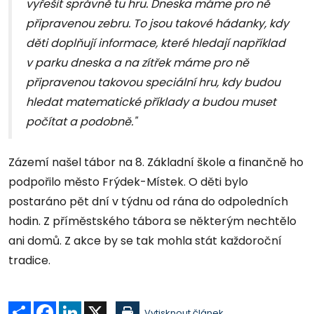
vyřešit správně tu hru. Dneska máme pro ně
připravenou zebru. To jsou takové hádanky, kdy
děti doplňují informace, které hledají například
v parku dneska a na zítřek máme pro ně
připravenou takovou speciální hru, kdy budou
hledat matematické příklady a budou muset
počítat a podobně."
Zázemí našel tábor na 8. Základní škole a finančně ho
podpořilo město Frýdek-Místek. O děti bylo
postaráno pět dní v týdnu od rána do odpoledních
hodin. Z příměstského tábora se některým nechtělo
ani domů. Z akce by se tak mohla stát každoroční
tradice.
Sdílet
Facebook
LinkedIn
X
Vytisknout článek