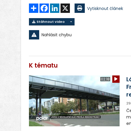
Sdílet
Facebook
LinkedIn
X
Vytisknout článek
Stáhnout video
Nahlásit chybu
K tématu
L
02:18
F
r
29
Če
mi
en
za