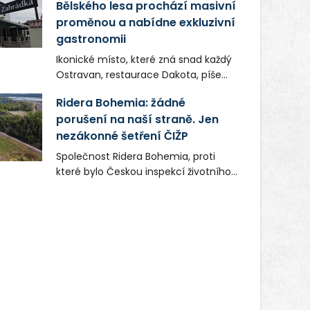
Bělského lesa prochází masivní
proměnou a nabídne exkluzivní
gastronomii
Ikonické místo, které zná snad každý
Ostravan, restaurace Dakota, píše
novou kapitolu. Silná mateřská
Ridera Bohemia: žádné
společnost Dang Investment Group
porušení na naší straně. Jen
s.r.o. investuje do projektu přes 50
nezákonné šetření ČIŽP
milionů korun. Cílem je přinést
Ostravě dva špičkové gastronomické
Společnost Ridera Bohemia, proti
koncepty, které v regionu dosud
které bylo Českou inspekcí životního
chyběly, luxusní středomořskou
prostředí (ČIŽP) čtyři roky vedeno
kuchyni a autentickou asijskou
vykonstruované řízení, při realizaci
gastronomii.
OVS na heřmanické haldě
postupovala v souladu se zákonem a
zadáním státního podniku DIAMO a v
této souvislosti nelze hovořit o
žádném odpadu. Ridera od počátku
označovala řízení ČIŽP za nezákonné
a domáhala se práva na spravedlivý