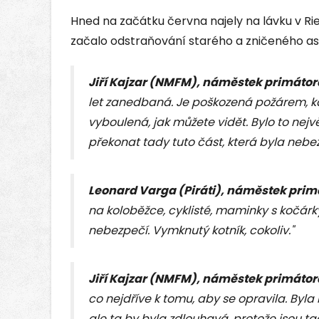
Hned na začátku června najely na lávku v Rie
začalo odstraňování starého a zničeného asf
Jiří Kajzar (NMFM), náměstek primátor
let zanedbaná. Je poškozená požárem, kd
vyboulená, jak můžete vidět. Bylo to nejvě
překonat tady tuto část, která byla nebe
Leonard Varga (Piráti), náměstek prim
na koloběžce, cyklisté, maminky s kočárky
nebezpečí. Vymknutý kotník, cokoliv."
Jiří Kajzar (NMFM), náměstek primátor
co nejdříve k tomu, aby se opravila. Byl
ale ta by byla zdlouhavá, protože jsou t