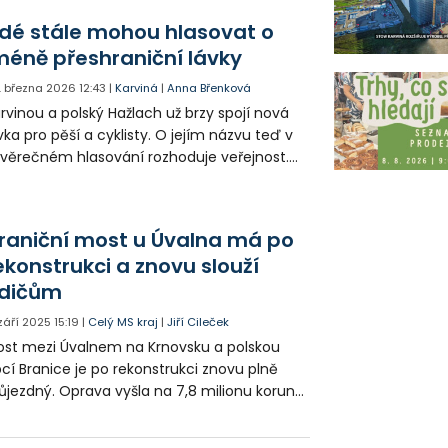
ipravuje druhá fáze rekonstrukce průchodu
idé stále mohou hlasovat o
lávky dolů k hlavní silnici.
méně přeshraniční lávky
. března 2026
12:43
|
Karviná
|
Anna Břenková
rvinou a polský Hažlach už brzy spojí nová
vka pro pěší a cyklisty. O jejím názvu teď v
věrečném hlasování rozhoduje veřejnost.
derní konstrukce přes řeku Olši se
avnostně otevře v červnu.
raniční most u Úvalna má po
ekonstrukci a znovu slouží
idičům
 září 2025
15:19
|
Celý MS kraj
|
Jiří Cileček
st mezi Úvalnem na Krnovsku a polskou
cí Branice je po rekonstrukci znovu plně
ůjezdný. Oprava vyšla na 7,8 milionu korun
většinu nákladů pokryly evropské fondy.
ojekt má zlepšit dopravu a mobilitu v