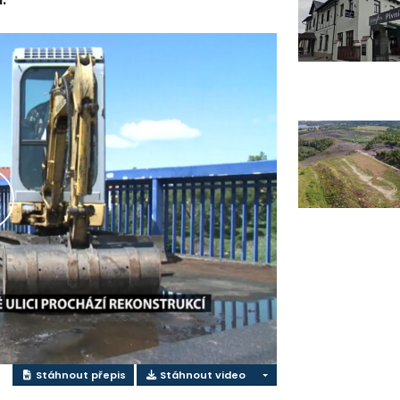
řehrát
ideo
Stáhnout přepis
Stáhnout video