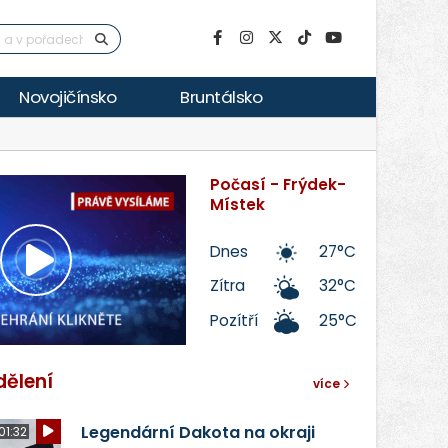
Novojičínsko
Bruntálsko
Počasí - Frýdek-
Místek
Dnes
27°C
Přehrát
Zítra
32°C
Pozítří
25°C
video
dělení
více
Legendární Dakota na okraji
01:32