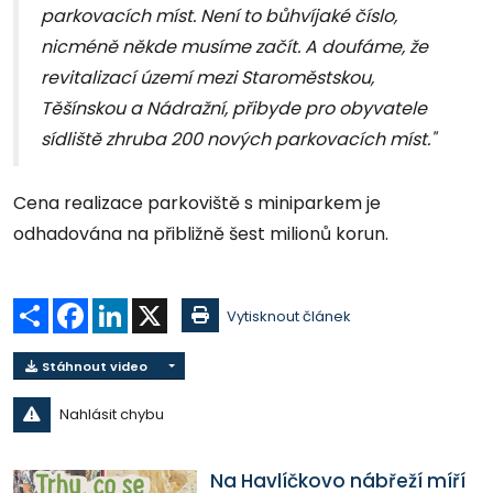
parkovacích míst. Není to bůhvíjaké číslo,
nicméně někde musíme začít. A doufáme, že
revitalizací území mezi Staroměstskou,
Těšínskou a Nádražní, přibyde pro obyvatele
sídliště zhruba 200 nových parkovacích míst."
Cena realizace parkoviště s miniparkem je
odhadována na přibližně šest milionů korun.
Sdílet
Facebook
LinkedIn
X
Vytisknout článek
Stáhnout video
Nahlásit chybu
Na Havlíčkovo nábřeží míří