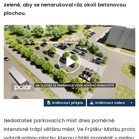
zeleně, aby se nenarušoval ráz okolí betonovou
plochou.
Přehrát
video
Stáhnout přepis
Stáhnout video
Nedostatek parkovacích míst dnes poměrně
intenzivně trápí většinu měst. Ve Frýdku-Místku proto
vybrali volnou plochu, kterou chtějí proměnit v malou