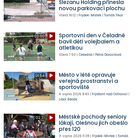
Slezanu Holding přinesla
novou parkovací plochu
Včera
16:12
|
Frýdek-Místek
|
Tomáš Tikal
Sportovní den v Čeladné
02:00
bavil děti volejbalem a
atletikou
Včera
7:50
|
Čeladná
|
Petra Dorazilová
Město v létě opravuje
01:54
veřejná prostranství a
sportoviště
4. srpna 2026
8:43
|
Frýdlant nad Ostravicí
|
Libor Běčák
Městské pochody seniory
02:31
lákají, Olešnou jich obešlo
přes 120
3. srpna 2026
11:38
|
Frýdek-Místek
|
Tomáš