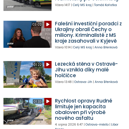
Včera
14:17
|
Celý MS kraj
|
Tomáš Kořistka
Falešní investiční poradci z
03:02
Ukrajiny obrali Čechy o
miliony. Kriminalisté z MS
kraje zasahovali v Kyjevě
Včera
10:14
|
Celý MS kraj
|
Anna Břenková
Lezecká stěna v Ostravě-
01:22
Jihu vznikla díky malé
holčičce
Včera
13:48
|
Ostrava-Jih
|
Anna Břenková
Rychlost opravy Rudné
01:33
limituje jen kapacita
obaloven při výrobě
nového asfaltu
4. srpna 2026
6:47
|
Ostrava-město
|
Libor