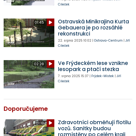
Cileček
Ostravská Minikrajina Kurta
01:45
Gebauera je po rozsáhlé
rekonstrukci
22. srpna 2025
10:02
|
Ostrava-Centrum
|
Jiří
Cileček
Ve Frýdeckém lese vznikne
02:28
lesopark a ptačí stezka
7. srpna 2025
15:37
|
Frýdek-Místek
|
Jiří
Cileček
Doporučujeme
Zdravotníci obměňují flotilu
01:18
vozů. Sanitky budou
rozmístěny po celém kraji