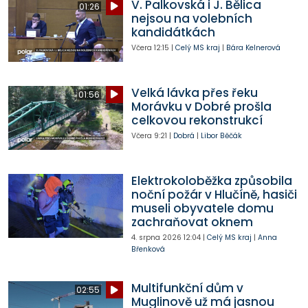
V. Palkovská i J. Bělica
01:26
nejsou na volebních
kandidátkách
Včera
12:15
|
Celý MS kraj
|
Bára Kelnerová
Velká lávka přes řeku
01:56
Morávku v Dobré prošla
celkovou rekonstrukcí
Včera
9:21
|
Dobrá
|
Libor Běčák
Elektrokoloběžka způsobila
noční požár v Hlučíně, hasiči
museli obyvatele domu
zachraňovat oknem
4. srpna 2026
12:04
|
Celý MS kraj
|
Anna
Břenková
Multifunkční dům v
02:55
Muglinově už má jasnou