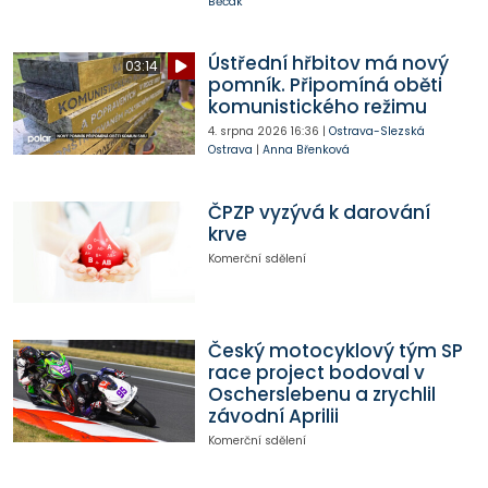
Běčák
Ústřední hřbitov má nový
03:14
pomník. Připomíná oběti
komunistického režimu
4. srpna 2026
16:36
|
Ostrava-Slezská
Ostrava
|
Anna Břenková
ČPZP vyzývá k darování
krve
Komerční sdělení
Český motocyklový tým SP
race project bodoval v
Oscherslebenu a zrychlil
závodní Aprilii
Komerční sdělení