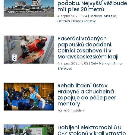
podobu. Nejvyšší věž bude
mít přes 20 metrů
4. srpna 2026
8:34
|
Ostrava-Slezská
Ostrava
|
Tomáš Kořistka
Pašeráci vzácných
papoušků dopadeni.
Celníci zasahovali i v
Moravskoslezském kraji
4. srpna 2026
15:02
|
Celý MS kraj
|
Anna
Břenková
Rehabilitační ústav
Hrabyně a Chuchelná
zapojuje do péče peer
mentory
Komerční sdělení
Dobíjení elektromobilů u
ČEZ stojanů v kraji vzrostlo