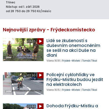
Třinec
Nástup: od 1. září 2026
od 28 750 do 29 750 Kč/měsíc
Nejnovější zprávy - Frýdeckomístecko
Lidé se zkušeností s
03:02
duševním onemocněním
se sešli na akci Duše na
dlani
Včera
16:18
|
Frýdek-Místek
|
Tomáš Tikal
Policejní cyklohlídky ve
02:30
Frýdku-Místku budou jezdit
na elektrokolech
Včera
16:15
|
Frýdek-Místek
|
Tomáš Tikal
Dohoda Frýdku-Místku a
02:53