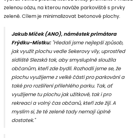
zelenou oázu, na kterou naváže parkoviště s prvky
zeleně. Cílem je minimalizovat betonové plochy.
Jakub Míček (ANO), náměstek primátora
Frýdku-Místku:
"Hledali jsme nejlepší způsob,
jak využít plochu vedle Sekerovy vily, uprostřed
sídliště Slezská tak, aby smysluplně sloužila
občanům, kteří zde bydlí. Rozhodli jsme se, že
plochu využijeme z velké části pro parkování a
také pro rozšíření přilehlého parku. Tak, ať
využijeme tu plochu jak užitkově, tak i pro
rekreaci a volný čas občanů, kteří zde žijí. A
myslím si, že té zeleně tady nemají úplně
dostatek."