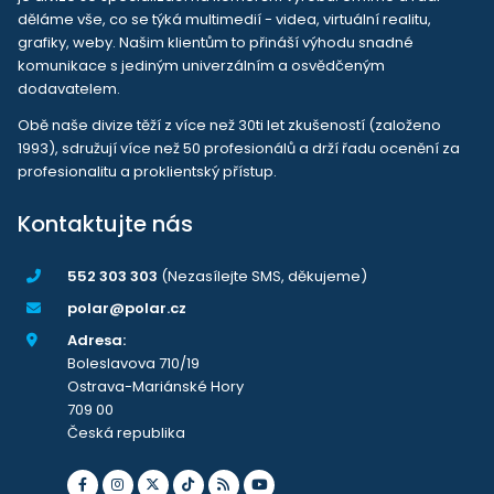
děláme vše, co se týká multimedií - videa, virtuální realitu,
grafiky, weby. Našim klientům to přináší výhodu snadné
komunikace s jediným univerzálním a osvědčeným
dodavatelem.
Obě naše divize těží z více než 30ti let zkušeností (založeno
1993), sdružují více než 50 profesionálů a drží řadu ocenění za
profesionalitu a proklientský přístup.
Kontaktujte nás
552 303 303
(Nezasílejte SMS, děkujeme)
polar@polar.cz
Adresa:
Boleslavova 710/19
Ostrava-Mariánské Hory
709 00
Česká republika