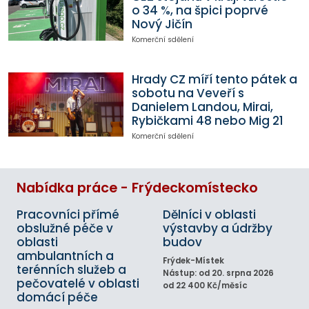
o 34 %, na špici poprvé
Nový Jičín
Komerční sdělení
Hrady CZ míří tento pátek a
sobotu na Veveří s
Danielem Landou, Mirai,
Rybičkami 48 nebo Mig 21
Komerční sdělení
Nabídka práce - Frýdeckomístecko
Pracovníci přímé
Dělníci v oblasti
obslužné péče v
výstavby a údržby
oblasti
budov
ambulantních a
Frýdek-Místek
terénních služeb a
Nástup: od 20. srpna 2026
pečovatelé v oblasti
od 22 400 Kč/měsíc
domácí péče