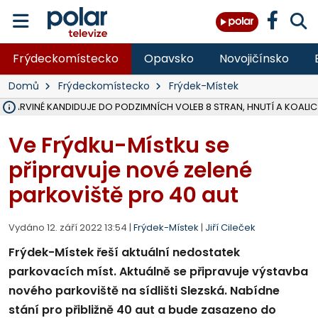
Frýdeckomístecko
Opavsko
Novojičínsko
Domů
Frýdeckomístecko
Frýdek-Místek
V KARVINÉ KANDIDUJE DO PODZIMNÍCH VOLEB 8 STRAN, HNUTÍ A KOALIC
ŠEST JEDNOTEK HASIČŮ ZASAHOVALO U POŽÁRU STRNIŠTĚ VE VĚT
HOŘELO NA DVOU HEKTARECH A ZNIČENO BYLO 35 BALÍKŮ SLÁMY, I
KARVINÁ ZNÁ BUDOUCÍ PODOBU AREÁLU LODIČKY V PARKU BOŽEN
MORAVSKOSLEZŠTÍ POLICISTÉ ODHALILI MEZINÁRODNÍ GANG PODVO
LÁKALI LIDI NA ZISKY Z KRYPTOMĚN, INFO A VIDEO NA POLAR.CZ
MINISTESTVO ŽIVOTNÍHO PROSTŘEDÍ PŘEVZALO VYŠETŘOVÁNÍ KAU
A ROZHODLO, ŽE VINÍK ZA ŠKODY PO ZAVEZENÍ TUNAMI ODPADU NE
EVROPSKÝ ŽALOBCE V OSTRAVĚ ŽALUJE 5 LIDÍ A FIRMU ZA PODVODY 
SLEZSKÁ OSTRAVA PŘIPRAVUJE PROJEKTOVOU DOKUMENTACI PRO 
FRÝDEK-MÍSTEK DOKONČIL STAVBU VOLNOČASOVÉHO AREÁLU NA RIVI
HNUTÍ ANO V HAVÍŘOVĚ NEZAŘADÍ HEJTMANA JOSEFA BĚLICU NA V
VĚRA PALKOVSKÁ UŽ NEBUDE KANDIDOVAT NA PRIMÁTORKU TŘINCE,
FOTBALISTA LAURI LAINE SE VRACÍ Z BANÍKU OSTRAVA NA PŮL ROK
F-M DOKONČIL PRVNÍ STUPEŇ PROJEKTOVÉ DOKUMENTACE DO
Ve Frýdku-Místku se
připravuje nové zelené
parkoviště pro 40 aut
Vydáno 12. září 2022 13:54 |
Frýdek-Místek
|
Jiří Cileček
Frýdek-Místek řeší aktuální nedostatek
parkovacích míst. Aktuálně se připravuje výstavba
nového parkoviště na sídlišti Slezská. Nabídne
stání pro přibližně 40 aut a bude zasazeno do