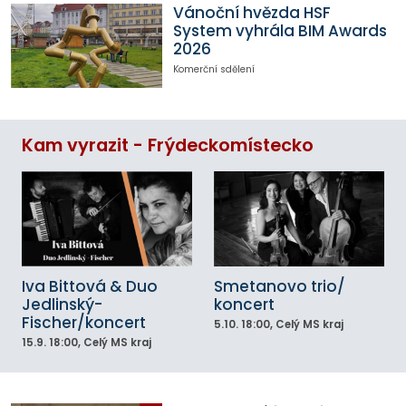
Vánoční hvězda HSF
System vyhrála BIM Awards
2026
Komerční sdělení
Kam vyrazit - Frýdeckomístecko
Iva Bittová & Duo
Smetanovo trio/
Jedlinský-
koncert
Fischer/koncert
5.10.
18:00
, Celý MS kraj
15.9.
18:00
, Celý MS kraj