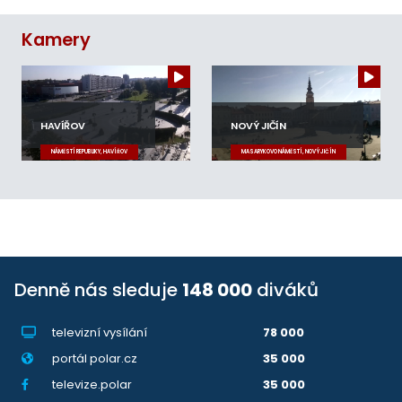
Kamery
HAVÍŘOV
NOVÝ JIČÍN
NÁMĚSTÍ REPUBLIKY, HAVÍŘOV
MASARYKOVO NÁMĚSTÍ, NOVÝ JIČÍN
Denně nás sleduje
148 000
diváků
televizní vysílání
78 000
portál polar.cz
35 000
televize.polar
35 000