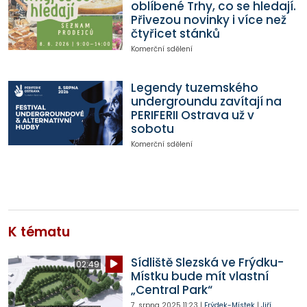
oblíbené Trhy, co se hledají.
Přivezou novinky i více než
čtyřicet stánků
Komerční sdělení
Legendy tuzemského
undergroundu zavítají na
PERIFERII Ostrava už v
sobotu
Komerční sdělení
K tématu
Sídliště Slezská ve Frýdku-
02:49
Místku bude mít vlastní
„Central Park“
7. srpna 2025
11:23
|
Frýdek-Místek
|
Jiří