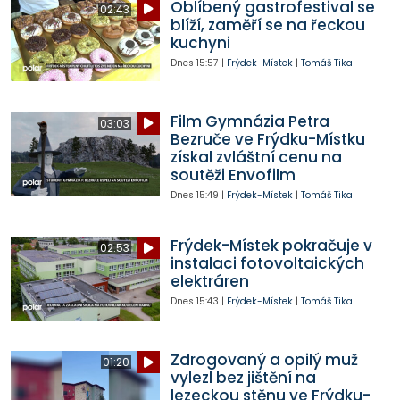
Oblíbený gastrofestival se
02:43
blíží, zaměří se na řeckou
kuchyni
Dnes
15:57
|
Frýdek-Místek
|
Tomáš Tikal
Film Gymnázia Petra
03:03
Bezruče ve Frýdku-Místku
získal zvláštní cenu na
soutěži Envofilm
Dnes
15:49
|
Frýdek-Místek
|
Tomáš Tikal
Frýdek-Místek pokračuje v
02:53
instalaci fotovoltaických
elektráren
Dnes
15:43
|
Frýdek-Místek
|
Tomáš Tikal
Zdrogovaný a opilý muž
01:20
vylezl bez jištění na
lezeckou stěnu ve Frýdku-