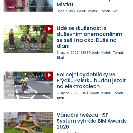
Místku
Dnes
15:39
|
Frýdek-Místek
|
Tomáš Tikal
Lidé se zkušeností s
03:02
duševním onemocněním
se sešli na akci Duše na
dlani
5. srpna 2026
16:18
|
Frýdek-Místek
|
Tomáš
Tikal
Policejní cyklohlídky ve
02:30
Frýdku-Místku budou jezdit
na elektrokolech
5. srpna 2026
16:15
|
Frýdek-Místek
|
Tomáš
Tikal
Vánoční hvězda HSF
System vyhrála BIM Awards
2026