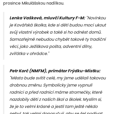
prosince Mikulášskou nadílkou.
Lenka Vašková, mluvčí Kultury F-M:
"Novinkou
je Kovářská školka, kde si děti budou moci ukout
svůj vlastní výrobek a také si ho odnést domů.
Samozřejmě nebudou chybět takové ty tradiční
věci, jako Ježíškova pošta, adventní dílny,
zvířátka v ohrádce."
Petr Korč (NMFM), primátor Frýdku-Místku:
"Město bude svítit celé, my jsme udělali takovou
drobnou změnu. Symbolicky jsme vypnuli
radnici a před radnicí máme stromečky, které
nazdobily děti z našich škol a školek. Myslím si,
že je to velmi krásné a jestli tam ještě někdo
nebyl, tak velmi doporučuji, aby se šel podívat