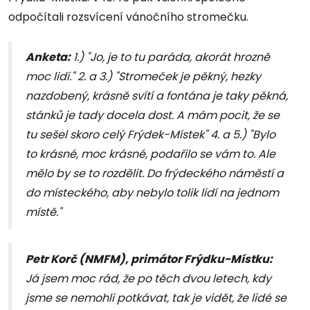
odpočítali rozsvícení vánočního stromečku.
Anketa:
1.) "Jo, je to tu paráda, akorát hrozně
moc lidí." 2. a 3.) "Stromeček je pěkný, hezky
nazdobený, krásně svítí a fontána je taky pěkná,
stánků je tady docela dost. A mám pocit, že se
tu sešel skoro celý Frýdek-Místek" 4. a 5.) "Bylo
to krásné, moc krásné, podařilo se vám to. Ale
mělo by se to rozdělit. Do frýdeckého náměstí a
do místeckého, aby nebylo tolik lidí na jednom
místě."
Petr Korč (NMFM), primátor Frýdku-Místku:
Já jsem moc rád, že po těch dvou letech, kdy
jsme se nemohli potkávat, tak je vidět, že lidé se