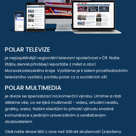
POLAR TELEVIZE
je nejúspěšnější regionální televizní společnost v ČR. Naše
štáby denně přinášejí reportáže z měst a obcí
Moravskoslezského kraje. Vysíláme je k lidem prostřednictvím
televizního vysílání, portálu polar.cz a sociálních sítí.
POLAR MULTIMEDIA
je divize se specializací na komerční výrobu. Umíme a rádi
děláme vše, co se týká multimedií - videa, virtuální realitu,
grafiky, weby. Našim klientům to přináší výhodu snadné
komunikace s jediným univerzálním a osvědčeným
dodavatelem.
Obě naše divize těží z více než 30ti let zkušeností (založeno