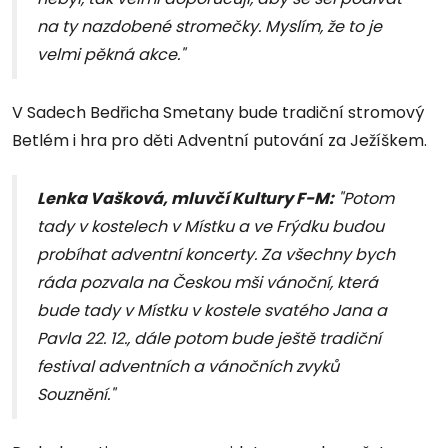
na ty nazdobené stromečky. Myslím, že to je
velmi pěkná akce."
V Sadech Bedřicha Smetany bude tradiční stromový
Betlém i hra pro děti Adventní putování za Ježíškem.
Lenka Vašková, mluvčí Kultury F-M:
"Potom
tady v kostelech v Místku a ve Frýdku budou
probíhat adventní koncerty. Za všechny bych
ráda pozvala na Českou mši vánoční, která
bude tady v Místku v kostele svatého Jana a
Pavla 22. 12., dále potom bude ještě tradiční
festival adventních a vánočních zvyků
Souznění."