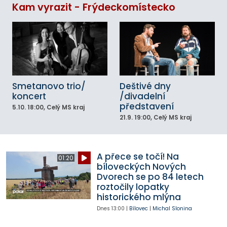
Kam vyrazit - Frýdeckomístecko
Smetanovo trio/
Deštivé dny
koncert
/divadelní
představení
5.10.
18:00
, Celý MS kraj
21.9.
19:00
, Celý MS kraj
A přece se točí! Na
01:20
bíloveckých Nových
Dvorech se po 84 letech
roztočily lopatky
historického mlýna
Dnes
13:00
|
Bílovec
|
Michal Slonina