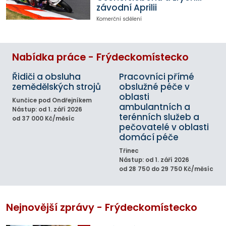
závodní Aprilii
Komerční sdělení
Nabídka práce - Frýdeckomístecko
Řidiči a obsluha
Pracovníci přímé
zemědělských strojů
obslužné péče v
oblasti
Kunčice pod Ondřejníkem
ambulantních a
Nástup: od 1. září 2026
terénních služeb a
od 37 000 Kč/měsíc
pečovatelé v oblasti
domácí péče
Třinec
Nástup: od 1. září 2026
od 28 750 do 29 750 Kč/měsíc
Nejnovější zprávy - Frýdeckomístecko