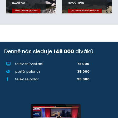
HAVÍŘOV
NOVÝ JIČÍN
NÁMĚSTÍ REPUBLIKY, HAVÍŘOV
MASARYKOVO NÁMĚSTÍ, NOVÝ JIČÍN
Denně nás sleduje
148 000
diváků
televizní vysílání
78 000
portál polar.cz
35 000
televize.polar
35 000