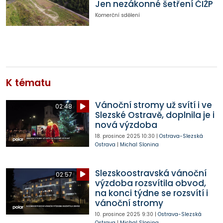
Jen nezákonné šetření ČIŽP
Komerční sdělení
K tématu
Vánoční stromy už svítí i ve
02:48
Slezské Ostravě, doplnila je i
nová výzdoba
18. prosince 2025
10:30
|
Ostrava-Slezská
Ostrava
|
Michal Slonina
Slezskoostravská vánoční
02:57
výzdoba rozsvítila obvod,
na konci týdne se rozsvítí i
vánoční stromy
10. prosince 2025
9:30
|
Ostrava-Slezská
Ostrava
|
Michal Slonina