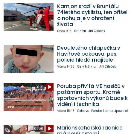
Kamion srazil v Bruntálu
74letého cyklistu, ten přišel
o nohu a je v ohrožení
života
Dnes
9:18
|
Bruntál
|
Jiří Cileček
Dvouletého chlapečka v
Havířově pokousal pes,
policie hledá majitele
Včera
14:33
|
Celý MS kraj
|
Jiří Cileček
Poruba přivítá ME hasičů v
01:31
požárním sportu. Kromě
sportovních výkonů bude k
vidění i technika
Včera
15:43
|
Ostrava-Poruba
|
Jana Lipowská
Mariánskohorská radnice
01:56
má nový externí