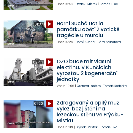
Dnes
15:43
|
Frýdek-Místek
|
Tomáš Tikal
Horní Suchá uctila
01:37
památku obětí Životické
tragédie u muralu
Dnes
10:24
|
Horní Suchá
|
Bára Kelnerová
OZO bude mít vlastní
02:44
elektřinu. V Kunčicích
vyrostou 2 kogenerační
jednotky
Včera
10:06
|
Ostrava-město
|
Tomáš Kořistka
Zdrogovaný a opilý muž
01:20
vylezl bez jištění na
lezeckou stěnu ve Frýdku-
Místku
Dnes
15:39
|
Frýdek-Místek
|
Tomáš Tikal