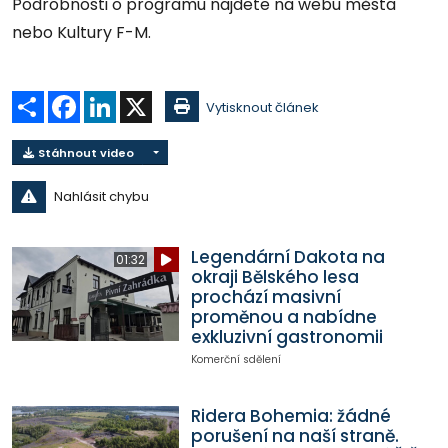
Podrobnosti o programu najdete na webu města
nebo Kultury F-M.
Sdílet
Facebook
LinkedIn
X
Vytisknout článek
Stáhnout video
Nahlásit chybu
Legendární Dakota na
01:32
okraji Bělského lesa
prochází masivní
proměnou a nabídne
exkluzivní gastronomii
Komerční sdělení
Ridera Bohemia: žádné
porušení na naší straně.