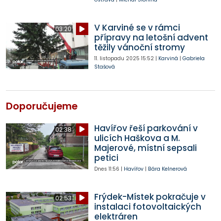
V Karviné se v rámci
03:20
přípravy na letošní advent
těžily vánoční stromy
11. listopadu 2025
15:52
|
Karviná
|
Gabriela
Stašová
Doporučujeme
Havířov řeší parkování v
02:38
ulicích Haškova a M.
Majerové, místní sepsali
petici
Dnes
11:56
|
Havířov
|
Bára Kelnerová
Frýdek-Místek pokračuje v
02:53
instalaci fotovoltaických
elektráren