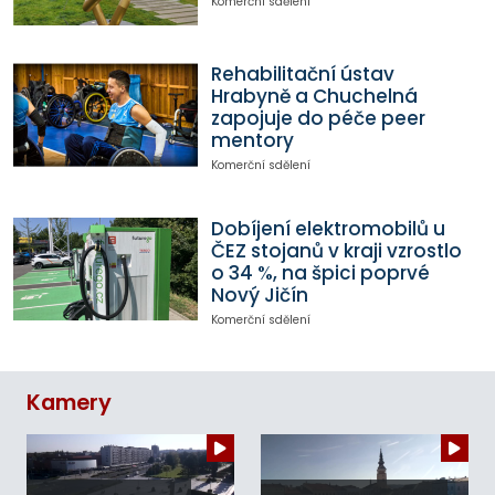
Komerční sdělení
Rehabilitační ústav
Hrabyně a Chuchelná
zapojuje do péče peer
mentory
Komerční sdělení
Dobíjení elektromobilů u
ČEZ stojanů v kraji vzrostlo
o 34 %, na špici poprvé
Nový Jičín
Komerční sdělení
Kamery