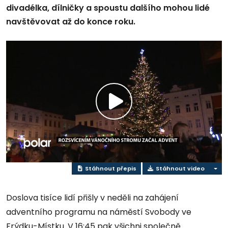
divadélka, dílničky a spoustu dalšího mohou lidé
navštěvovat až do konce roku.
Přehrát
video
Stáhnout přepis
Stáhnout video
Doslova tisíce lidí přišly v neděli na zahájení
adventního programu na náměstí Svobody ve
Frýdku-Místku. V 16:45 pak všichni společně