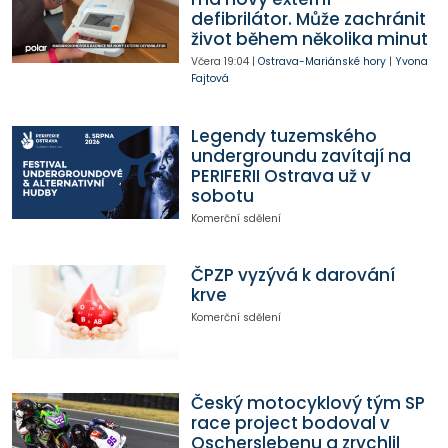
defibrilátor. Může zachránit
život během několika minut
Včera
19:04
|
Ostrava-Mariánské hory
|
Yvona
Fajtová
Legendy tuzemského
undergroundu zavítají na
PERIFERII Ostrava už v
sobotu
Komerční sdělení
ČPZP vyzývá k darování
krve
Komerční sdělení
Český motocyklový tým SP
race project bodoval v
Oscherslebenu a zrychlil