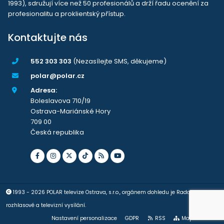
1993), sdružují více než 50 profesionálů a drží řadu ocenění za
profesionalitu a proklientský přístup.
Kontaktujte nás
552 303 303
(Nezasílejte SMS, děkujeme)
polar@polar.cz
Adresa:
Boleslavova 710/19
Ostrava-Mariánské Hory
709 00
Česká republika
1993 - 2026 POLAR televize Ostrava, s.r.o., orgánem dohledu je Rada pro
rozhlasové a televizní vysílání.
Nastavení personalizace
GDPR
RSS
Mapa stránek