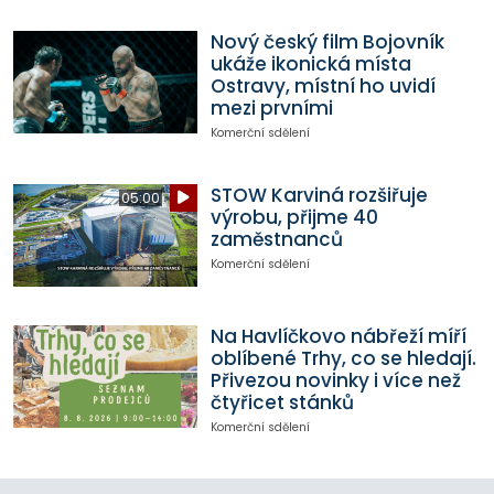
Nový český film Bojovník
ukáže ikonická místa
Ostravy, místní ho uvidí
mezi prvními
Komerční sdělení
STOW Karviná rozšiřuje
05:00
výrobu, přijme 40
zaměstnanců
Komerční sdělení
Na Havlíčkovo nábřeží míří
oblíbené Trhy, co se hledají.
Přivezou novinky i více než
čtyřicet stánků
Komerční sdělení