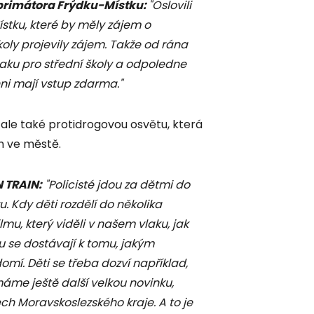
primátora Frýdku-Místku:
"Oslovili
stku, které by měly zájem o
koly projevily zájem. Takže od rána
aku pro střední školy a odpoledne
hni mají vstup zdarma."
 ale také protidrogovou osvětu, která
h ve městě.
 TRAIN:
"Policisté jdou za dětmi do
ru. Kdy děti rozdělí do několika
lmu, který viděli v našem vlaku, jak
u se dostávají k tomu, jakým
í. Děti se třeba dozví například,
 máme ještě další velkou novinku,
h Moravskoslezského kraje. A to je