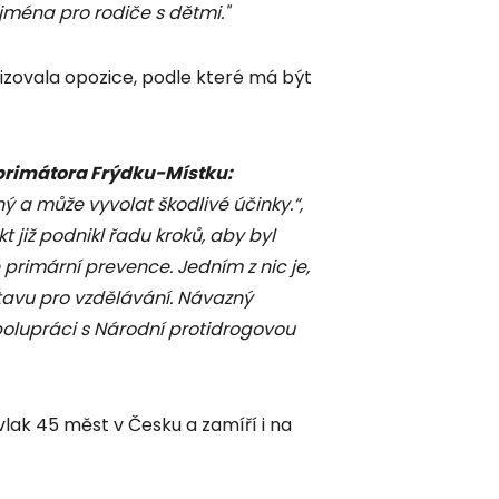
jména pro rodiče s dětmi."
itizovala opozice, podle které má být
primátora Frýdku-Místku:
nný a může vyvolat škodlivé účinky.“,
 již podnikl řadu kroků, aby byl
rimární prevence. Jedním z nic je,
stavu pro vzdělávání. Návazný
spolupráci s Národní protidrogovou
vlak 45 měst v Česku a zamíří i na