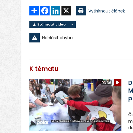
Sdílet
Facebook
LinkedIn
X
Vytisknout článek
Stáhnout video
Nahlásit chybu
K tématu
D
03:36
M
p
15
Či
mů
da