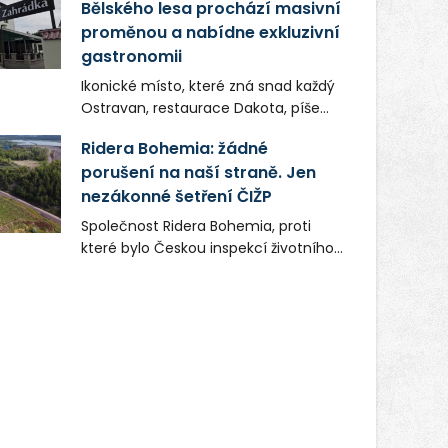
Bělského lesa prochází masivní
proměnou a nabídne exkluzivní
gastronomii
Ikonické místo, které zná snad každý
Ostravan, restaurace Dakota, píše
novou kapitolu. Silná mateřská
Ridera Bohemia: žádné
společnost Dang Investment Group
porušení na naší straně. Jen
s.r.o. investuje do projektu přes 50
nezákonné šetření ČIŽP
milionů korun. Cílem je přinést
Ostravě dva špičkové gastronomické
Společnost Ridera Bohemia, proti
koncepty, které v regionu dosud
které bylo Českou inspekcí životního
chyběly, luxusní středomořskou
prostředí (ČIŽP) čtyři roky vedeno
kuchyni a autentickou asijskou
vykonstruované řízení, při realizaci
gastronomii.
OVS na heřmanické haldě
postupovala v souladu se zákonem a
zadáním státního podniku DIAMO a v
této souvislosti nelze hovořit o
žádném odpadu. Ridera od počátku
označovala řízení ČIŽP za nezákonné
a domáhala se práva na spravedlivý