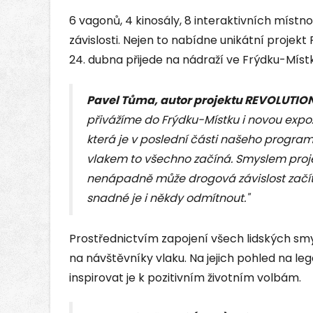
6 vagonů, 4 kinosály, 8 interaktivních místn
závislosti. Nejen to nabídne unikátní projekt
24. dubna přijede na nádraží ve Frýdku-Míst
Pavel Tůma, autor projektu REVOLUTION
přivážíme do Frýdku-Místku i novou expoz
která je v poslední části našeho progra
vlakem to všechno začíná. Smyslem proje
nenápadně může drogová závislost začít.
snadné je i někdy odmítnout."
Prostřednictvím zapojení všech lidských s
na návštěvníky vlaku. Na jejich pohled na legá
inspirovat je k pozitivním životním volbám.