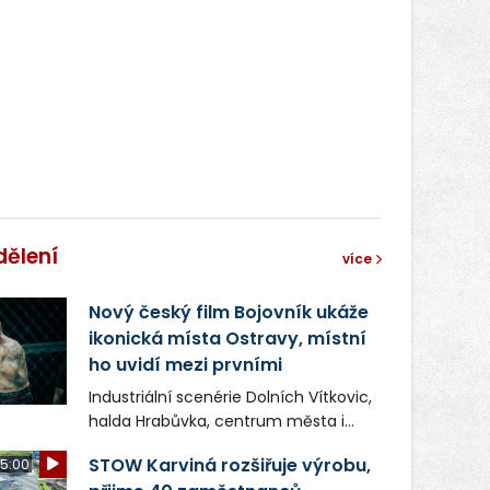
dělení
více
Nový český film Bojovník ukáže
ikonická místa Ostravy, místní
ho uvidí mezi prvními
Industriální scenérie Dolních Vítkovic,
halda Hrabůvka, centrum města i
další ikonická místa Ostravy se objeví
STOW Karviná rozšiřuje výrobu,
5:00
v novém filmu Bojovník, který vstoupí