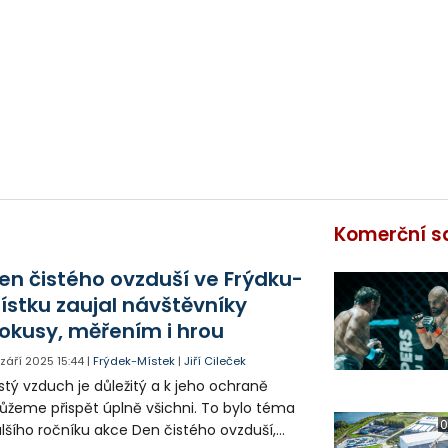
Komerční s
en čistého ovzduší ve Frýdku-
ístku zaujal návštěvníky
okusy, měřením i hrou
. září 2025
15:44
|
Frýdek-Místek
|
Jiří Cileček
stý vzduch je důležitý a k jeho ochraně
žeme přispět úplně všichni. To bylo téma
0
lšího ročníku akce Den čistého ovzduší,