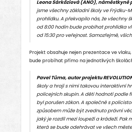
Leona Sárkőziová (ANO), náměstkyně 
jsme všechny základní školy ve Frýdku-Mí
prohlídku. A překvapilo nás, že všechny š
od 8:00 hodin bude probíhat prohlídka vl
od 15:30 pro veřejnost. Samozřejmě, všic
Projekt obsahuje nejen prezentace ve vlaku,
bude probíhat přímo na jednotlivých školác
Pavel Tůma, autor projektu REVOLUTION
školy a hrají s nimi takovou interaktivní h
policejních skupin. A děti hodnotí podle fi
byl porušen zákon. A společně s policisto
způsobem může být zvednuto právní vědom
jaký je rozdíl mezi loupeží a krádeží. Pak
která se bude odehrávat ve všech městec