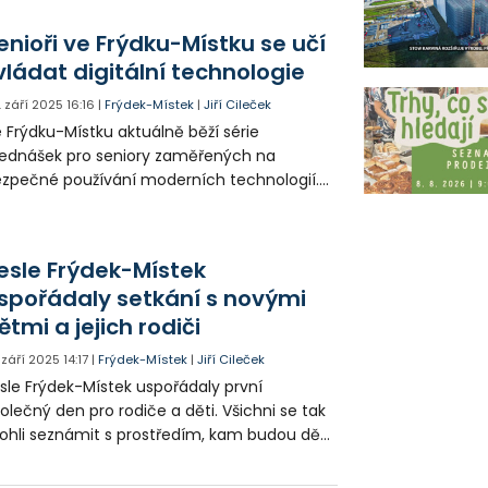
erý připomněl Frýdek-Místek. Připraveny
ly pokusy, soutěže i ukázky moderních
enioři ve Frýdku-Místku se učí
chnologií a měření.
vládat digitální technologie
. září 2025
16:16
|
Frýdek-Místek
|
Jiří Cileček
 Frýdku-Místku aktuálně běží série
ednášek pro seniory zaměřených na
zpečné používání moderních technologií.
vní z nich se věnovala bezpečnosti
ytrých telefonů a další dvě budou
aměřeny na bezpečné nakupování.
esle Frýdek-Místek
spořádaly setkání s novými
ětmi a jejich rodiči
. září 2025
14:17
|
Frýdek-Místek
|
Jiří Cileček
sle Frýdek-Místek uspořádaly první
olečný den pro rodiče a děti. Všichni se tak
hli seznámit s prostředím, kam budou děti
novém školním roce docházet. Nově
hou rodiče nejmenší děti dávat do jesliček