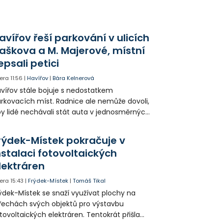
 na 120 hodin měsíčně, aniž by přišli o
dičovský příspěvek.
avířov řeší parkování v ulicích
aškova a M. Majerové, místní
epsali petici
era
11:56
|
Havířov
|
Bára Kelnerová
vířov stále bojuje s nedostatkem
rkovacích míst. Radnice ale nemůže dovoli,
y lidé nechávali stát auta v jednosměrných
icích, kde nezbývá místo pro průjezd IZS.
tuace se teď řeší v jednom vnitrobloku, kde
rýdek-Místek pokračuje v
 někteří obyvatelé rozhodli sepsat petici.
nstalaci fotovoltaických
lektráren
era
15:43
|
Frýdek-Místek
|
Tomáš Tikal
ýdek-Místek se snaží využívat plochy na
řechách svých objektů pro výstavbu
tovoltaických elektráren. Tentokrát přišla