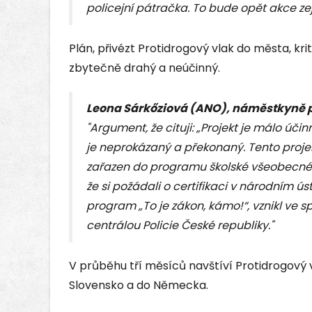
policejní pátračka. To bude opět akce ze
Plán, přivézt Protidrogový vlak do města, kr
zbytečně drahý a neúčinný.
Leona Sárkőziová (ANO), náměstkyně 
"Argument, že cituji: „Projekt je málo úči
je neprokázaný a překonaný. Tento projekt
zařazen do programu školské všeobecné p
že si požádali o certifikaci v národním ú
program „To je zákon, kámo!“, vznikl ve 
centrálou Policie České republiky."
V průběhu tří měsíců navštíví Protidrogový 
Slovensko a do Německa.