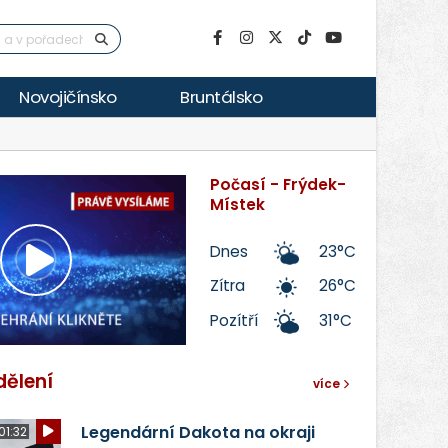
Novojičínsko
Bruntálsko
Počasí - Frýdek-
Místek
Dnes
23°C
Přehrát
Zítra
26°C
Pozítří
31°C
video
dělení
více
Legendární Dakota na okraji
01:32