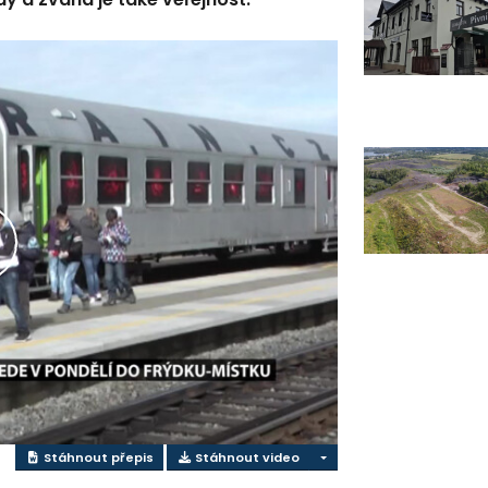
řehrát
ideo
Stáhnout přepis
Stáhnout video