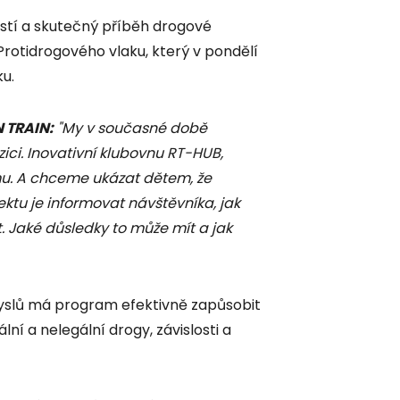
ostí a skutečný příběh drogové
 Protidrogového vlaku, který v pondělí
ku.
 TRAIN:
"My v současné době
ici. Inovativní klubovnu RT-HUB,
mu. A chceme ukázat dětem, že
ktu je informovat návštěvníka, jak
 Jaké důsledky to může mít a jak
myslů má program efektivně zapůsobit
lní a nelegální drogy, závislosti a