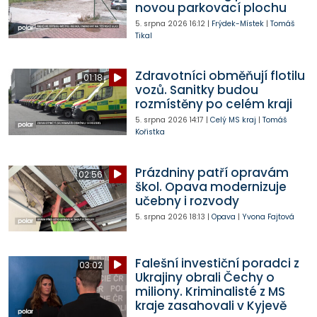
novou parkovací plochu
5. srpna 2026
16:12
|
Frýdek-Místek
|
Tomáš
Tikal
Zdravotníci obměňují flotilu
01:18
vozů. Sanitky budou
rozmístěny po celém kraji
5. srpna 2026
14:17
|
Celý MS kraj
|
Tomáš
Kořistka
Prázdniny patří opravám
02:56
škol. Opava modernizuje
učebny i rozvody
5. srpna 2026
18:13
|
Opava
|
Yvona Fajtová
Falešní investiční poradci z
03:02
Ukrajiny obrali Čechy o
miliony. Kriminalisté z MS
kraje zasahovali v Kyjevě