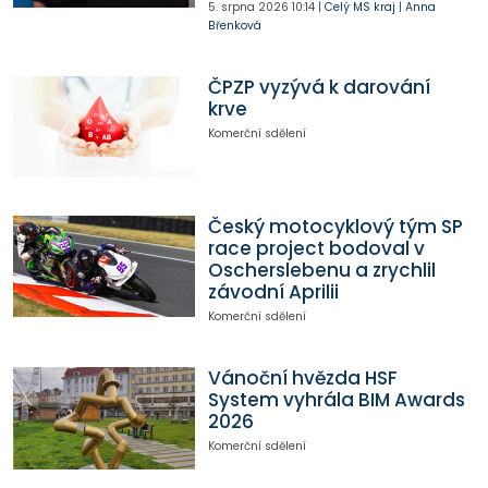
5. srpna 2026
10:14
|
Celý MS kraj
|
Anna
Břenková
ČPZP vyzývá k darování
krve
Komerční sdělení
Český motocyklový tým SP
race project bodoval v
Oscherslebenu a zrychlil
závodní Aprilii
Komerční sdělení
Vánoční hvězda HSF
System vyhrála BIM Awards
2026
Komerční sdělení