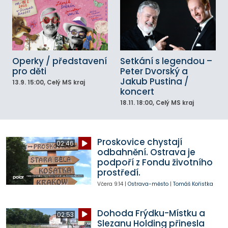
Operky / představení
Setkání s legendou –
pro děti
Peter Dvorský a
Jakub Pustina /
13.9.
15:00
, Celý MS kraj
koncert
18.11.
18:00
, Celý MS kraj
Proskovice chystají
02:46
odbahnění. Ostrava je
podpoří z Fondu životního
prostředí.
Včera
9:14
|
Ostrava-město
|
Tomáš Kořistka
Dohoda Frýdku-Místku a
02:53
Slezanu Holding přinesla