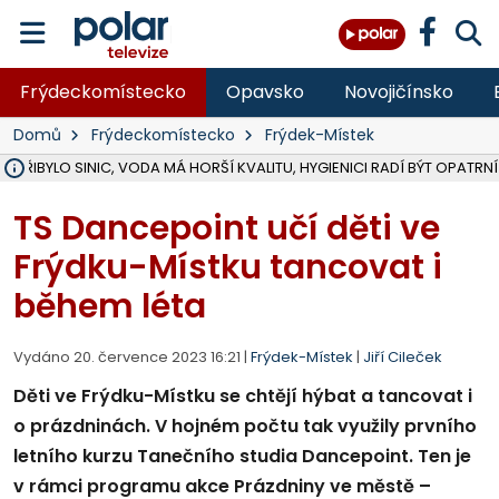
Frýdeckomístecko
Opavsko
Novojičínsko
Domů
Frýdeckomístecko
Frýdek-Místek
Ě PŘIBYLO SINIC, VODA MÁ HORŠÍ KVALITU, HYGIENICI RADÍ BÝT OPATRNÍ
ÚOHS DAL ZÁTORU POKUTU 100 000 ZA CHYBY V ZAKÁZCE NA OBN
AREÁL LODIČEK V KARVINÉ SE PŘIPRAVUJE NA VELKOU REKONSTRUKC
KARVINÁ ZNÁ BUDOUCÍ PODOBU AREÁLU LODIČKY V PARKU BOŽEN
MORAVSKOSLEZŠTÍ POLICISTÉ ODHALILI MEZINÁRODNÍ GANG PODVO
LÁKALI LIDI NA ZISKY Z KRYPTOMĚN, INFO A VIDEO NA POLAR.CZ
RADNÍ OSTRAVY A POSLANKYNĚ A. HOFFMANNOVÁ ZA PIRÁTY PODA
NA POSTUP MINISTERSTVA ŽIVOTNÍHO PROSTŘEDÍ V KAUZE HALDY 
MUŽ V PŘÍBOŘE SE VÁŽNĚ ZRANIL PŘI PRÁCI S ROZBRUŠOVAČKOU, I
SLEZSKÁ OSTRAVA PŘIPRAVUJE PROJEKTOVOU DOKUMENTACI PRO 
PODEZŘELÝ BALÍČEK ZASTAVIL PROVOZ NA NÁDRAŽÍ VE F-M, ČEKÁ 
CHLAPEČKA (2) V HAVÍŘOVĚ POKOUSAL PES, POLICIE HLEDÁ MAJITEL
MS KRAJ VYBUDUJE ZA 40 MILIONŮ V JABLUNKOVĚ NOVÝ MOST PŘES O
FOTBALISTA LAURI LAINE SE VRACÍ Z BANÍKU OSTRAVA NA PŮL ROK
F-M DOKONČIL VOLNOČASOVÝ AREÁL RIVKA PARK ZA 62 MILIONŮ,
TS Dancepoint učí děti ve
Frýdku-Místku tancovat i
během léta
Vydáno 20. července 2023 16:21 |
Frýdek-Místek
|
Jiří Cileček
Děti ve Frýdku-Místku se chtějí hýbat a tancovat i
o prázdninách. V hojném počtu tak využily prvního
letního kurzu Tanečního studia Dancepoint. Ten je
v rámci programu akce Prázdniny ve městě –