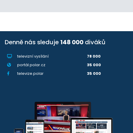
Denně nás sleduje
148 000
diváků
televizní vysílání
78 000
portál polar.cz
35 000
televize.polar
35 000