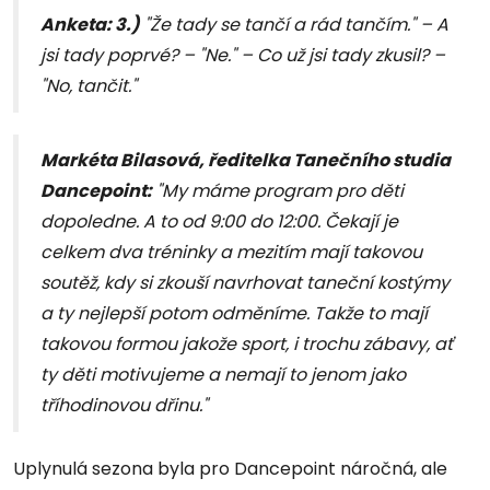
Anketa: 3.)
"Že tady se tančí a rád tančím." – A
jsi tady poprvé? – "Ne." – Co už jsi tady zkusil? –
"No, tančit."
Markéta Bilasová, ředitelka Tanečního studia
Dancepoint:
"My máme program pro děti
dopoledne. A to od 9:00 do 12:00. Čekají je
celkem dva tréninky a mezitím mají takovou
soutěž, kdy si zkouší navrhovat taneční kostýmy
a ty nejlepší potom odměníme. Takže to mají
takovou formou jakože sport, i trochu zábavy, ať
ty děti motivujeme a nemají to jenom jako
tříhodinovou dřinu."
Uplynulá sezona byla pro Dancepoint náročná, ale