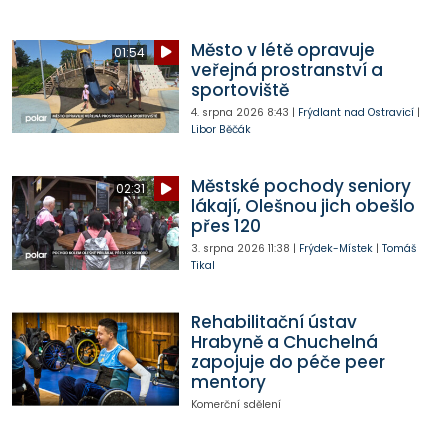
Město v létě opravuje
01:54
veřejná prostranství a
sportoviště
4. srpna 2026
8:43
|
Frýdlant nad Ostravicí
|
Libor Běčák
Městské pochody seniory
02:31
lákají, Olešnou jich obešlo
přes 120
3. srpna 2026
11:38
|
Frýdek-Místek
|
Tomáš
Tikal
Rehabilitační ústav
Hrabyně a Chuchelná
zapojuje do péče peer
mentory
Komerční sdělení