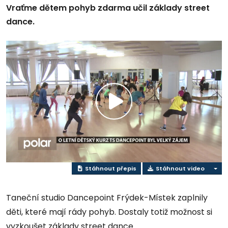
Vraťme dětem pohyb zdarma učil základy street
dance.
Přehrát
video
Stáhnout přepis
Stáhnout video
Taneční studio Dancepoint Frýdek-Místek zaplnily
děti, které mají rády pohyb. Dostaly totiž možnost si
vyzkoušet základy street dance.