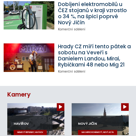
Dobíjení elektromobilů u
ČEZ stojanů v kraji vzrostlo
o 34 %, na špici poprvé
Nový Jičín
Komerční sdělení
Hrady CZ míří tento pátek a
sobotu na Veveří s
Danielem Landou, Mirai,
Rybičkami 48 nebo Mig 21
Komerční sdělení
Kamery
HAVÍŘOV
NOVÝ JIČÍN
NÁMĚSTÍ REPUBLIKY, HAVÍŘOV
MASARYKOVO NÁMĚSTÍ, NOVÝ JIČÍN