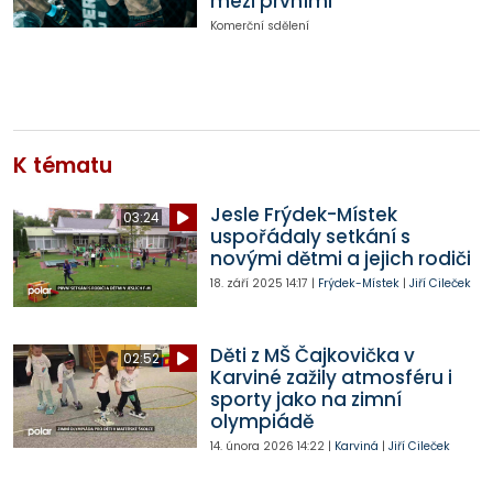
mezi prvními
Komerční sdělení
K tématu
Jesle Frýdek-Místek
03:24
uspořádaly setkání s
novými dětmi a jejich rodiči
18. září 2025
14:17
|
Frýdek-Místek
|
Jiří Cileček
Děti z MŠ Čajkovička v
02:52
Karviné zažily atmosféru i
sporty jako na zimní
olympiádě
14. února 2026
14:22
|
Karviná
|
Jiří Cileček