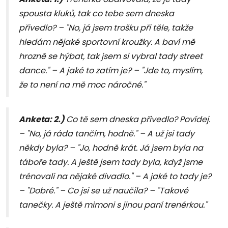
spousta kluků, tak co tebe sem dneska
přivedlo? – "No, já jsem trošku při těle, takže
hledám nějaké sportovní kroužky. A baví mě
hrozně se hýbat, tak jsem si vybral tady street
dance." – A jaké to zatím je? – "Jde to, myslím,
že to není na mě moc náročné."
Anketa: 2.)
Co tě sem dneska přivedlo? Povídej.
– "No, já ráda tančím, hodně." – A už jsi tady
někdy byla? – "Jo, hodně krát. Já jsem byla na
táboře tady. A ještě jsem tady byla, když jsme
trénovali na nějaké divadlo." – A jaké to tady je?
– "Dobré." – Co jsi se už naučila? – "Takové
tanečky. A ještě mimoni s jinou paní trenérkou."