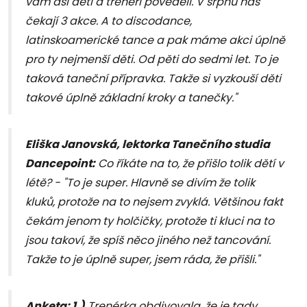
vám asi děti a trenéři pověděli. V srpnu nás
čekají 3 akce. A to discodance,
latinskoamerické tance a pak máme akci úplně
pro ty nejmenší děti. Od pěti do sedmi let. To je
taková taneční přípravka. Takže si vyzkouší děti
takové úplně základní kroky a tanečky."
Eliška Janovská, lektorka Tanečního studia
Dancepoint:
Co říkáte na to, že přišlo tolik dětí v
létě? - "To je super. Hlavně se divím že tolik
kluků, protože na to nejsem zvyklá. Většinou fakt
čekám jenom ty holčičky, protože ti kluci na to
jsou takoví, že spíš něco jiného než tancování.
Takže to je úplně super, jsem ráda, že přišli."
Anketa: 1.)
Trenérka obdivovala, že je tady