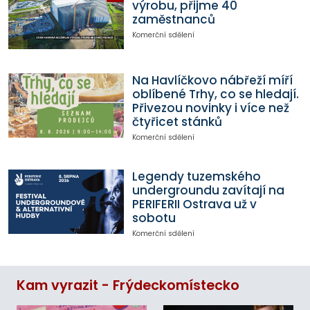
výrobu, přijme 40
zaměstnanců
Komerční sdělení
Na Havlíčkovo nábřeží míří
oblíbené Trhy, co se hledají.
Přivezou novinky i více než
čtyřicet stánků
Komerční sdělení
Legendy tuzemského
undergroundu zavítají na
PERIFERII Ostrava už v
sobotu
Komerční sdělení
Kam vyrazit - Frýdeckomístecko