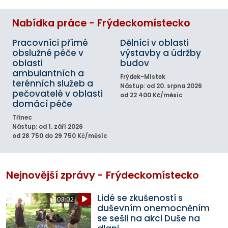
Nabídka práce - Frýdeckomístecko
Pracovníci přímé
Dělníci v oblasti
obslužné péče v
výstavby a údržby
oblasti
budov
ambulantních a
Frýdek-Místek
terénních služeb a
Nástup: od 20. srpna 2026
pečovatelé v oblasti
od 22 400 Kč/měsíc
domácí péče
Třinec
Nástup: od 1. září 2026
od 28 750 do 29 750 Kč/měsíc
Nejnovější zprávy - Frýdeckomístecko
Lidé se zkušeností s
03:02
duševním onemocněním
se sešli na akci Duše na