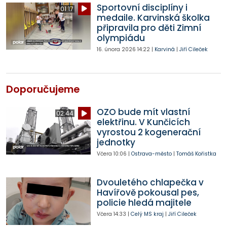
Sportovní disciplíny i
01:17
medaile. Karvinská školka
připravila pro děti Zimní
olympiádu
16. února 2026
14:22
|
Karviná
|
Jiří Cileček
Doporučujeme
OZO bude mít vlastní
02:44
elektřinu. V Kunčicích
vyrostou 2 kogenerační
jednotky
Včera
10:06
|
Ostrava-město
|
Tomáš Kořistka
Dvouletého chlapečka v
Havířově pokousal pes,
policie hledá majitele
Včera
14:33
|
Celý MS kraj
|
Jiří Cileček