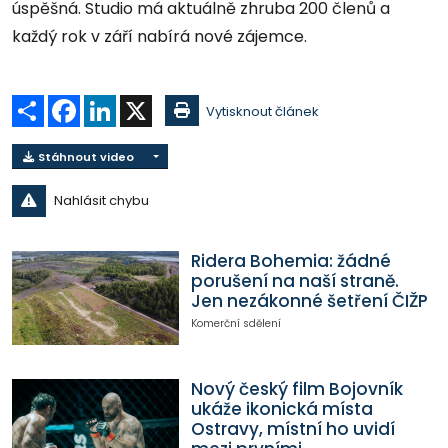
úspěšná. Studio má aktuálně zhruba 200 členů a
každý rok v září nabírá nové zájemce.
Sdílet
Facebook
LinkedIn
X
Vytisknout článek
Stáhnout video
Nahlásit chybu
Ridera Bohemia: žádné
porušení na naší straně.
Jen nezákonné šetření ČIŽP
Komerční sdělení
Nový český film Bojovník
ukáže ikonická místa
Ostravy, místní ho uvidí