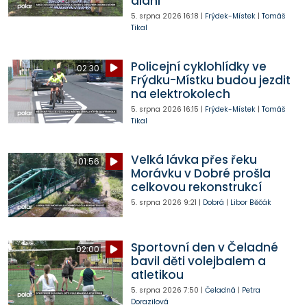
dlani
5. srpna 2026
16:18
|
Frýdek-Místek
|
Tomáš
Tikal
Policejní cyklohlídky ve
02:30
Frýdku-Místku budou jezdit
na elektrokolech
5. srpna 2026
16:15
|
Frýdek-Místek
|
Tomáš
Tikal
Velká lávka přes řeku
01:56
Morávku v Dobré prošla
celkovou rekonstrukcí
5. srpna 2026
9:21
|
Dobrá
|
Libor Běčák
Sportovní den v Čeladné
02:00
bavil děti volejbalem a
atletikou
5. srpna 2026
7:50
|
Čeladná
|
Petra
Dorazilová