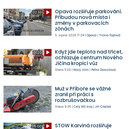
Opava rozšiřuje parkování.
02:33
Přibudou nová místa i
změny v parkovacích
zónách
5. srpna 2026
17:24
|
Opava
|
Yvona Fajtová
Když jde teplota nad třicet,
01:20
ochlazuje centrum Nového
Jičína kropicí vůz
Včera
11:26
|
Nový Jičín
|
Petra Dorazilová
Muž v Příboře se vážně
zranil při práci s
rozbrušovačkou
Včera
9:35
|
Celý MS kraj
|
Jiří Cileček
STOW Karviná rozšiřuje
05:00