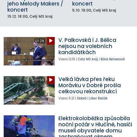
jeho Melody Makers /
koncert
koncert
5.10.
18:00
, Celý MS kraj
15.12.
18:00
, Celý MS kraj
V. Palkovská i J. Bělica
01:26
nejsou na volebních
kandidátkách
Včera
12:15
|
Celý MS kraj
|
Bára Kelnerová
Velká lávka přes řeku
01:56
Morávku v Dobré prošla
celkovou rekonstrukcí
Včera
9:21
|
Dobrá
|
Libor Běčák
Elektrokoloběžka způsobila
noční požár v Hlučíně, hasiči
museli obyvatele domu
zachraňovat oknem