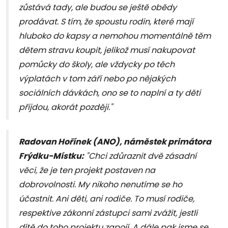
zůstává tady, ale budou se ještě obědy
prodávat. S tím, že spoustu rodin, které mají
hluboko do kapsy a nemohou momentálně těm
dětem stravu koupit, jelikož musí nakupovat
pomůcky do školy, ale vždycky po těch
výplatách v tom září nebo po nějakých
sociálních dávkách, ono se to naplní a ty děti
přijdou, akorát později."
Radovan Hořínek (ANO), náměstek primátora
Frýdku-Místku:
"Chci zdůraznit dvě zásadní
věci, že je ten projekt postaven na
dobrovolnosti. My nikoho nenutíme se ho
účastnit. Ani děti, ani rodiče. To musí rodiče,
respektive zákonní zástupci sami zvážit, jestli
dítě do toho projektu zapojí. A dále pak jsme se