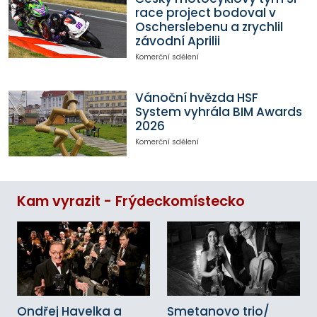
race project bodoval v
Oscherslebenu a zrychlil
závodní Aprilii
Komerční sdělení
Vánoční hvězda HSF
System vyhrála BIM Awards
2026
Komerční sdělení
Kam vyrazit - Frýdeckomístecko
Ondřej Havelka a
Smetanovo trio/