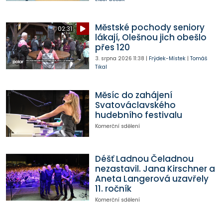
Městské pochody seniory
02:31
lákají, Olešnou jich obešlo
přes 120
3. srpna 2026
11:38
|
Frýdek-Místek
|
Tomáš
Tikal
Měsíc do zahájení
Svatováclavského
hudebního festivalu
Komerční sdělení
Déšť Ladnou Čeladnou
nezastavil. Jana Kirschner a
Aneta Langerová uzavřely
11. ročník
Komerční sdělení