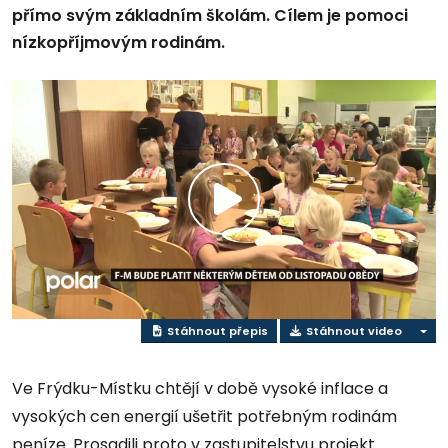
přímo svým základním školám. Cílem je pomoci
nízkopříjmovým rodinám.
Přehrát
video
Stáhnout přepis
Stáhnout video
Ve Frýdku-Místku chtějí v době vysoké inflace a
vysokých cen energií ušetřit potřebným rodinám
peníze. Prosadili proto v zastupitelstvu projekt