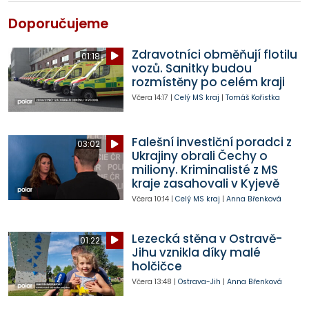
Doporučujeme
Zdravotníci obměňují flotilu
01:18
vozů. Sanitky budou
rozmístěny po celém kraji
Včera
14:17
|
Celý MS kraj
|
Tomáš Kořistka
Falešní investiční poradci z
03:02
Ukrajiny obrali Čechy o
miliony. Kriminalisté z MS
kraje zasahovali v Kyjevě
Včera
10:14
|
Celý MS kraj
|
Anna Břenková
Lezecká stěna v Ostravě-
01:22
Jihu vznikla díky malé
holčičce
Včera
13:48
|
Ostrava-Jih
|
Anna Břenková