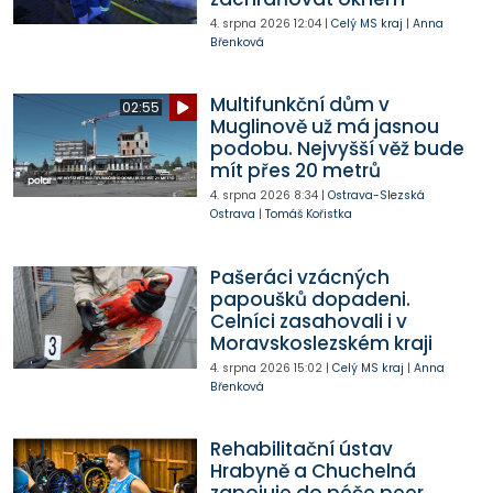
4. srpna 2026
12:04
|
Celý MS kraj
|
Anna
Břenková
Multifunkční dům v
02:55
Muglinově už má jasnou
podobu. Nejvyšší věž bude
mít přes 20 metrů
4. srpna 2026
8:34
|
Ostrava-Slezská
Ostrava
|
Tomáš Kořistka
Pašeráci vzácných
papoušků dopadeni.
Celníci zasahovali i v
Moravskoslezském kraji
4. srpna 2026
15:02
|
Celý MS kraj
|
Anna
Břenková
Rehabilitační ústav
Hrabyně a Chuchelná
zapojuje do péče peer