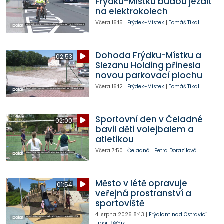
Frýdku-Místku budou jezdit
na elektrokolech
Včera
16:15
|
Frýdek-Místek
|
Tomáš Tikal
Dohoda Frýdku-Místku a
02:53
Slezanu Holding přinesla
novou parkovací plochu
Včera
16:12
|
Frýdek-Místek
|
Tomáš Tikal
Sportovní den v Čeladné
02:00
bavil děti volejbalem a
atletikou
Včera
7:50
|
Čeladná
|
Petra Dorazilová
Město v létě opravuje
01:54
veřejná prostranství a
sportoviště
4. srpna 2026
8:43
|
Frýdlant nad Ostravicí
|
Libor Běčák