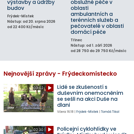
výstavby a údržby
obslužné péče v
budov
oblasti
ambulantních a
Frýdek-Místek
terénních služeb a
Nástup: od 20. srpna 2026
pečovatelé v oblasti
od 22 400 Kč/měsíc
domácí péče
Třinec
Nástup: od 1. září 2026
od 28 750 do 29 750 Kč/měsíc
Nejnovější zprávy - Frýdeckomístecko
Lidé se zkušeností s
03:02
duševním onemocněním
se sešli na akci Duše na
dlani
Včera
16:18
|
Frýdek-Místek
|
Tomáš Tikal
Policejní cyklohlídky ve
02:30