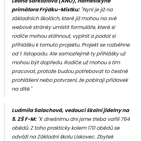
Leona Sárkőziová (ANO), náměstkyně
primátora Frýdku-Místku:
"Nyní je již na
základních školách, které již mohou na své
webové stránky umístit formuláře, které si
rodiče mohou stáhnout, vyplnit a podat si
přihlášku k tomuto projektu. Projekt se rozběhne
od 1. listopadu. Ale samozřejmě ty přihlášky už
mohou být dopředu. Rodiče už mohou s tím
pracovat, protože budou potřebovat to čestné
prohlášení nebo potvrzení, že pobírají přídavek
na dítě."
Ludmila Salachová, vedoucí školní jídelny na
5. ZŠ F-M:
"K dnešnímu dni jsme třeba vařili 764
obědů. Z toho prakticky kolem 170 obědů se
odváží na Základní školu Lískovec. Zbytek