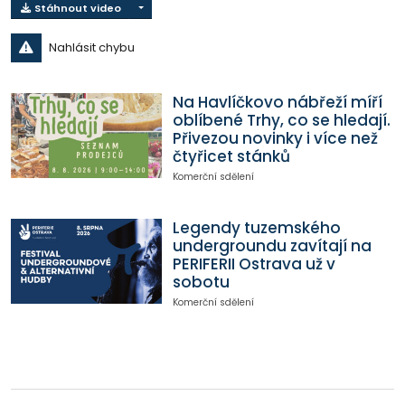
Stáhnout video
Nahlásit chybu
Na Havlíčkovo nábřeží míří
oblíbené Trhy, co se hledají.
Přivezou novinky i více než
čtyřicet stánků
Komerční sdělení
Legendy tuzemského
undergroundu zavítají na
PERIFERII Ostrava už v
sobotu
Komerční sdělení