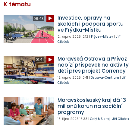
K tématu
Investice, opravy na
06:43
školách i podpora sportu
ve Frýdku-Místku
21. srpna 2025
12:12
|
Frýdek-Místek
|
Jiří
Cileček
Moravská Ostrava a Přívoz
01:41
nabízí příspěvek na aktivity
dětí přes projekt Corrency
15. srpna 2025
10:41
|
Ostrava-Centrum
|
Jiří
Cileček
Moravskoslezský kraj dá 13
milionů korun na sociální
programy
13. října 2025
18:33
|
Celý MS kraj
|
Jiří Cileček