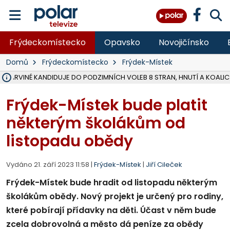
Frýdeckomístecko
Opavsko
Novojičínsko
Domů
Frýdeckomístecko
Frýdek-Místek
V KARVINÉ KANDIDUJE DO PODZIMNÍCH VOLEB 8 STRAN, HNUTÍ A KOALIC
ŠEST JEDNOTEK HASIČŮ ZASAHOVALO U POŽÁRU STRNIŠTĚ VE VĚT
HOŘELO NA DVOU HEKTARECH A ZNIČENO BYLO 35 BALÍKŮ SLÁMY, I
KARVINÁ ZNÁ BUDOUCÍ PODOBU AREÁLU LODIČKY V PARKU BOŽEN
MORAVSKOSLEZŠTÍ POLICISTÉ ODHALILI MEZINÁRODNÍ GANG PODVO
LÁKALI LIDI NA ZISKY Z KRYPTOMĚN, INFO A VIDEO NA POLAR.CZ
MINISTESTVO ŽIVOTNÍHO PROSTŘEDÍ PŘEVZALO VYŠETŘOVÁNÍ KAU
A ROZHODLO, ŽE VINÍK ZA ŠKODY PO ZAVEZENÍ TUNAMI ODPADU NE
EVROPSKÝ ŽALOBCE V OSTRAVĚ ŽALUJE 5 LIDÍ A FIRMU ZA PODVODY 
SLEZSKÁ OSTRAVA PŘIPRAVUJE PROJEKTOVOU DOKUMENTACI PRO 
FRÝDEK-MÍSTEK DOKONČIL STAVBU VOLNOČASOVÉHO AREÁLU NA RIVI
HNUTÍ ANO V HAVÍŘOVĚ NEZAŘADÍ HEJTMANA JOSEFA BĚLICU NA V
VĚRA PALKOVSKÁ UŽ NEBUDE KANDIDOVAT NA PRIMÁTORKU TŘINCE,
FOTBALISTA LAURI LAINE SE VRACÍ Z BANÍKU OSTRAVA NA PŮL ROK
F-M DOKONČIL PRVNÍ STUPEŇ PROJEKTOVÉ DOKUMENTACE DO
Frýdek-Místek bude platit
některým školákům od
listopadu obědy
Vydáno 21. září 2023 11:58 |
Frýdek-Místek
|
Jiří Cileček
Frýdek-Místek bude hradit od listopadu některým
školákům obědy. Nový projekt je určený pro rodiny,
které pobírají přídavky na děti. Účast v něm bude
zcela dobrovolná a město dá peníze za obědy