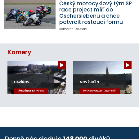
Český motocyklový tým SP
race project míří do
Oscherslebenu a chce
potvrdit rostoucí formu
Komerční sdělení
Kamery
HAVÍŘOV
NOVÝ JIČÍN
NÁMĚSTÍ REPUBLIKY, HAVÍŘOV
MASARYKOVO NÁMĚSTÍ, NOVÝ JIČÍN
Denně nás sleduje
148 000
diváků