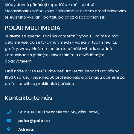
štáby denně přinášejí reportáže z měst a obcí
Moravskoslezského kraje. Vysíláme je k lidem prostřednictvím
televizního vysílání, portálu polar.cz a sociálních sítí.
POLAR MULTIMEDIA
je divize se specializací na komerční výrobu. Umíme a rádi
děláme vše, co se týká multimedií - videa, virtuální realitu,
grafiky, weby. Našim klientům to přináší výhodu snadné
komunikace s jediným univerzálním a osvědčeným
dodavatelem.
Obě naše divize těží z více než 30ti let zkušeností (založeno
1993), sdružují více než 50 profesionálů a drží řadu ocenění za
profesionalitu a proklientský přístup.
Kontaktujte nás
552 303 303
(Nezasílejte SMS, děkujeme)
polar@polar.cz
Adresa: