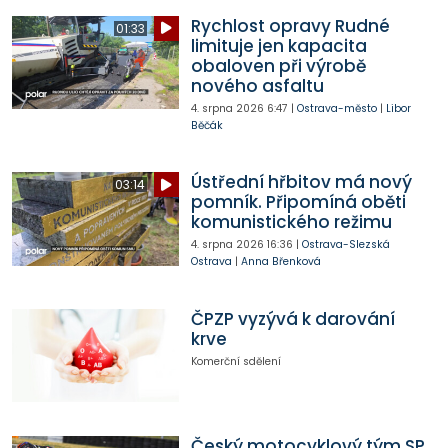
Rychlost opravy Rudné
01:33
limituje jen kapacita
obaloven při výrobě
nového asfaltu
4. srpna 2026
6:47
|
Ostrava-město
|
Libor
Běčák
Ústřední hřbitov má nový
03:14
pomník. Připomíná oběti
komunistického režimu
4. srpna 2026
16:36
|
Ostrava-Slezská
Ostrava
|
Anna Břenková
ČPZP vyzývá k darování
krve
Komerční sdělení
Český motocyklový tým SP