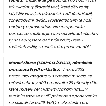
rodinu:
"Snažíme se pěstounům pomoci v tom,
jak zvládat ty škaredé věci, které děti zažily,
když žily ve svých původních rodinách. Násilí,
zanedbávání, týrání. Prostřednictvím té naší
podpory a prostřednictvím terapeutické
pomoci se snažíme jim pomoci zvládat všechny
ty následky, které děti kvůli násilí, které v
rodinách zažily, se snaží s tím pracovat dál."
Marcel Sikora (KDU-ČSL/SPOLU) náměstek
primátora Frýdku-Místku:
"V roce 2023
pracovníci magistrátu s oddělením sociálně-
právní ochrany dětí pracovali s 29 případy dětí,
které musely čelit různým formám násilí. V
letošním roce se zvýšil počet dětí s podezřením
na sexuální zneužití. Velkým ohrožením pro