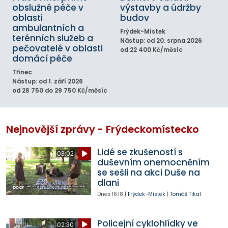
obslužné péče v
výstavby a údržby
oblasti
budov
ambulantních a
Frýdek-Místek
terénních služeb a
Nástup: od 20. srpna 2026
pečovatelé v oblasti
od 22 400 Kč/měsíc
domácí péče
Třinec
Nástup: od 1. září 2026
od 28 750 do 29 750 Kč/měsíc
Nejnovější zprávy - Frýdeckomístecko
Lidé se zkušeností s
03:02
duševním onemocněním
se sešli na akci Duše na
dlani
Dnes
16:18
|
Frýdek-Místek
|
Tomáš Tikal
Policejní cyklohlídky ve
02:30