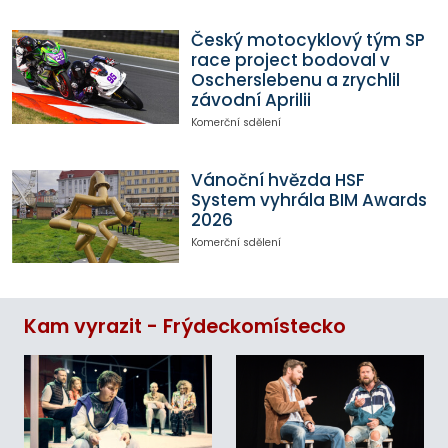
Český motocyklový tým SP
race project bodoval v
Oscherslebenu a zrychlil
závodní Aprilii
Komerční sdělení
Vánoční hvězda HSF
System vyhrála BIM Awards
2026
Komerční sdělení
Kam vyrazit - Frýdeckomístecko