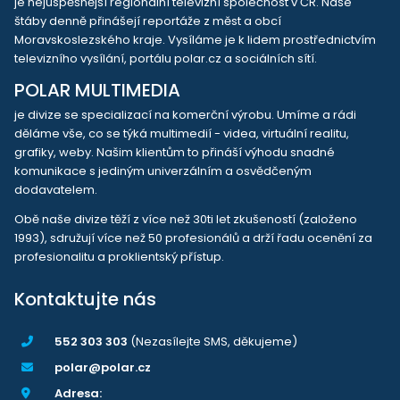
je nejúspěšnější regionální televizní společnost v ČR. Naše
štáby denně přinášejí reportáže z měst a obcí
Moravskoslezského kraje. Vysíláme je k lidem prostřednictvím
televizního vysílání, portálu polar.cz a sociálních sítí.
POLAR MULTIMEDIA
je divize se specializací na komerční výrobu. Umíme a rádi
děláme vše, co se týká multimedií - videa, virtuální realitu,
grafiky, weby. Našim klientům to přináší výhodu snadné
komunikace s jediným univerzálním a osvědčeným
dodavatelem.
Obě naše divize těží z více než 30ti let zkušeností (založeno
1993), sdružují více než 50 profesionálů a drží řadu ocenění za
profesionalitu a proklientský přístup.
Kontaktujte nás
552 303 303
(Nezasílejte SMS, děkujeme)
polar@polar.cz
Adresa: