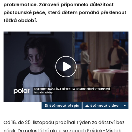
problematice. Zároveň připomnělo důležitost
pěstounské péče, která dětem pomáhá překlenout
těžká období.
Přehrát
video
Stáhnout přepis
Stáhnout video
Od 18. do 25. listopadu probíhal Týden za dětství bez
násilí. Do celostátní akce se zapojil i Frýdek-Místek.