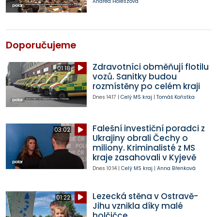
Andrea Holeszová
Doporučujeme
Zdravotníci obměňují flotilu
01:18
vozů. Sanitky budou
rozmístěny po celém kraji
Dnes
14:17
|
Celý MS kraj
|
Tomáš Kořistka
Falešní investiční poradci z
03:02
Ukrajiny obrali Čechy o
miliony. Kriminalisté z MS
kraje zasahovali v Kyjevě
Dnes
10:14
|
Celý MS kraj
|
Anna Břenková
Lezecká stěna v Ostravě-
01:22
Jihu vznikla díky malé
holčičce