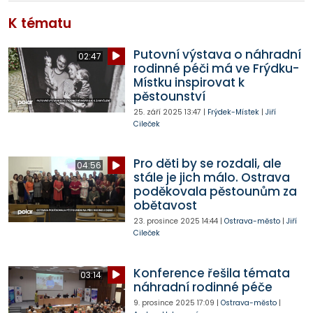
K tématu
Putovní výstava o náhradní
02:47
rodinné péči má ve Frýdku-
Místku inspirovat k
pěstounství
25. září 2025
13:47
|
Frýdek-Místek
|
Jiří
Cileček
Pro děti by se rozdali, ale
04:56
stále je jich málo. Ostrava
poděkovala pěstounům za
obětavost
23. prosince 2025
14:44
|
Ostrava-město
|
Jiří
Cileček
Konference řešila témata
03:14
náhradní rodinné péče
9. prosince 2025
17:09
|
Ostrava-město
|