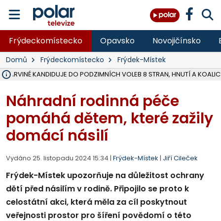
Frýdeckomístecko
Opavsko
Novojičínsko
Domů
Frýdeckomístecko
Frýdek-Místek
V KARVINÉ KANDIDUJE DO PODZIMNÍCH VOLEB 8 STRAN, HNUTÍ A KOALIC
ŠEST JEDNOTEK HASIČŮ ZASAHOVALO U POŽÁRU STRNIŠTĚ VE VĚT
HOŘELO NA DVOU HEKTARECH A ZNIČENO BYLO 35 BALÍKŮ SLÁMY, I
KARVINÁ ZNÁ BUDOUCÍ PODOBU AREÁLU LODIČKY V PARKU BOŽEN
MORAVSKOSLEZŠTÍ POLICISTÉ ODHALILI MEZINÁRODNÍ GANG PODVO
LÁKALI LIDI NA ZISKY Z KRYPTOMĚN, INFO A VIDEO NA POLAR.CZ
MINISTESTVO ŽIVOTNÍHO PROSTŘEDÍ PŘEVZALO VYŠETŘOVÁNÍ KAU
A ROZHODLO, ŽE VINÍK ZA ŠKODY PO ZAVEZENÍ TUNAMI ODPADU NE
EVROPSKÝ ŽALOBCE V OSTRAVĚ ŽALUJE 5 LIDÍ A FIRMU ZA PODVODY 
SLEZSKÁ OSTRAVA PŘIPRAVUJE PROJEKTOVOU DOKUMENTACI PRO 
FRÝDEK-MÍSTEK DOKONČIL STAVBU VOLNOČASOVÉHO AREÁLU NA RIVI
HNUTÍ ANO V HAVÍŘOVĚ NEZAŘADÍ HEJTMANA JOSEFA BĚLICU NA V
VĚRA PALKOVSKÁ UŽ NEBUDE KANDIDOVAT NA PRIMÁTORKU TŘINCE,
FOTBALISTA LAURI LAINE SE VRACÍ Z BANÍKU OSTRAVA NA PŮL ROK
F-M DOKONČIL PRVNÍ STUPEŇ PROJEKTOVÉ DOKUMENTACE DO
Náhradní rodinná péče
pomáhá dětem, které zažily
domácí násilí
Vydáno 25. listopadu 2024 15:34 |
Frýdek-Místek
|
Jiří Cileček
Frýdek-Místek upozorňuje na důležitost ochrany
dětí před násilím v rodině. Připojilo se proto k
celostátní akci, která měla za cíl poskytnout
veřejnosti prostor pro šíření povědomí o této