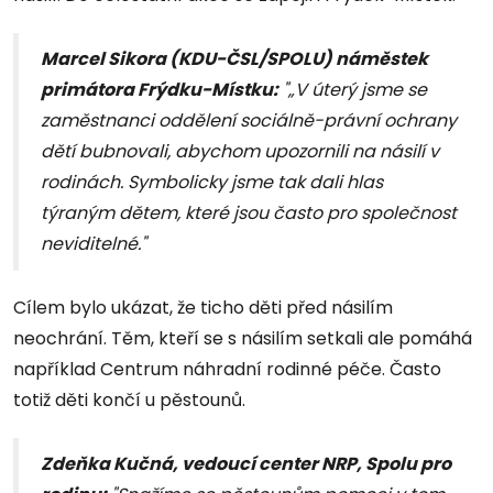
Marcel Sikora (KDU-ČSL/SPOLU) náměstek
primátora Frýdku-Místku:
"„V úterý jsme se
zaměstnanci oddělení sociálně-právní ochrany
dětí bubnovali, abychom upozornili na násilí v
rodinách. Symbolicky jsme tak dali hlas
týraným dětem, které jsou často pro společnost
neviditelné."
Cílem bylo ukázat, že ticho děti před násilím
neochrání. Těm, kteří se s násilím setkali ale pomáhá
například Centrum náhradní rodinné péče. Často
totiž děti končí u pěstounů.
Zdeňka Kučná, vedoucí center NRP, Spolu pro