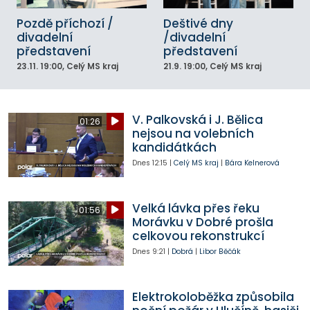
Pozdě příchozí /
Deštivé dny
divadelní
/divadelní
představení
představení
23.11.
19:00
, Celý MS kraj
21.9.
19:00
, Celý MS kraj
V. Palkovská i J. Bělica
01:26
nejsou na volebních
kandidátkách
Dnes
12:15
|
Celý MS kraj
|
Bára Kelnerová
Velká lávka přes řeku
01:56
Morávku v Dobré prošla
celkovou rekonstrukcí
Dnes
9:21
|
Dobrá
|
Libor Běčák
Elektrokoloběžka způsobila