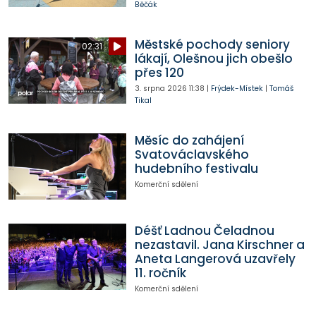
Běčák
Městské pochody seniory
02:31
lákají, Olešnou jich obešlo
přes 120
3. srpna 2026
11:38
|
Frýdek-Místek
|
Tomáš
Tikal
Měsíc do zahájení
Svatováclavského
hudebního festivalu
Komerční sdělení
Déšť Ladnou Čeladnou
nezastavil. Jana Kirschner a
Aneta Langerová uzavřely
11. ročník
Komerční sdělení