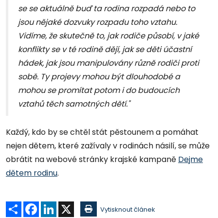
se se aktuálně buď ta rodina rozpadá nebo to
jsou nějaké dozvuky rozpadu toho vztahu.
Vidíme, že skutečně to, jak rodiče působí, v jaké
konflikty se v té rodině dějí, jak se děti účastní
hádek, jak jsou manipulovány různě rodiči proti
sobě. Ty projevy mohou být dlouhodobé a
mohou se promítat potom i do budoucích
vztahů těch samotných dětí."
Každý, kdo by se chtěl stát pěstounem a pomáhat
nejen dětem, které zažívaly v rodinách násilí, se může
obrátit na webové stránky krajské kampaně
Dejme
dětem rodinu
.
Sdílet
Facebook
LinkedIn
X
Vytisknout článek