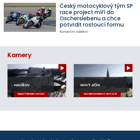
Český motocyklový tým SP
race project míří do
Oscherslebenu a chce
potvrdit rostoucí formu
Komerční sdělení
Kamery
HAVÍŘOV
NOVÝ JIČÍN
NÁMĚSTÍ REPUBLIKY, HAVÍŘOV
MASARYKOVO NÁMĚSTÍ, NOVÝ JIČÍN