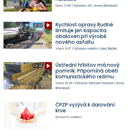
Dnes
13:48
|
Ostrava-Jih
|
Anna Břenková
Rychlost opravy Rudné
01:33
limituje jen kapacita
obaloven při výrobě
nového asfaltu
Včera
6:47
|
Ostrava-město
|
Libor Běčák
Ústřední hřbitov má nový
03:14
pomník. Připomíná oběti
komunistického režimu
Včera
16:36
|
Ostrava-Slezská Ostrava
|
Anna
Břenková
ČPZP vyzývá k darování
krve
Komerční sdělení