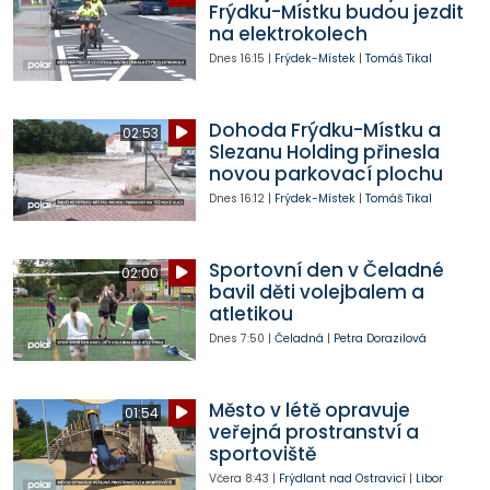
Frýdku-Místku budou jezdit
na elektrokolech
Dnes
16:15
|
Frýdek-Místek
|
Tomáš Tikal
Dohoda Frýdku-Místku a
02:53
Slezanu Holding přinesla
novou parkovací plochu
Dnes
16:12
|
Frýdek-Místek
|
Tomáš Tikal
Sportovní den v Čeladné
02:00
bavil děti volejbalem a
atletikou
Dnes
7:50
|
Čeladná
|
Petra Dorazilová
Město v létě opravuje
01:54
veřejná prostranství a
sportoviště
Včera
8:43
|
Frýdlant nad Ostravicí
|
Libor