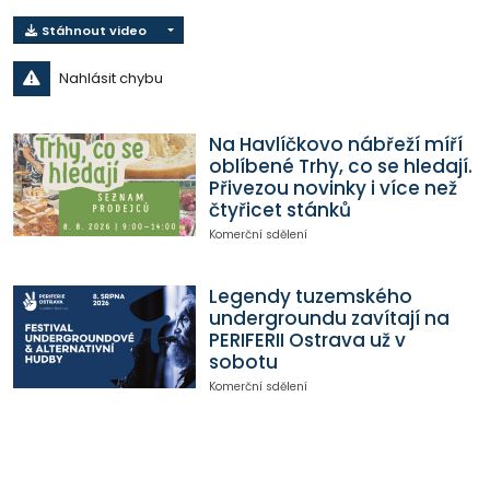
Stáhnout video
Nahlásit chybu
Na Havlíčkovo nábřeží míří
oblíbené Trhy, co se hledají.
Přivezou novinky i více než
čtyřicet stánků
Komerční sdělení
Legendy tuzemského
undergroundu zavítají na
PERIFERII Ostrava už v
sobotu
Komerční sdělení