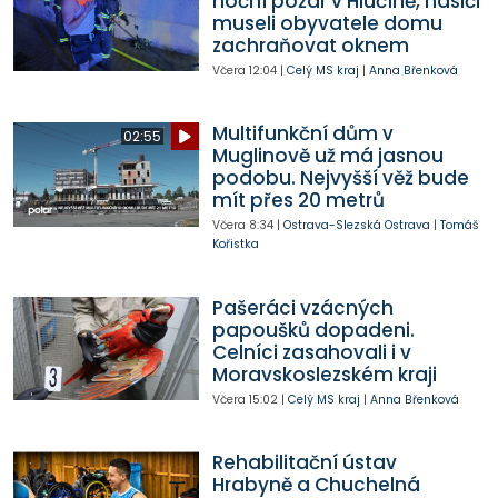
noční požár v Hlučíně, hasiči
museli obyvatele domu
zachraňovat oknem
Včera
12:04
|
Celý MS kraj
|
Anna Břenková
Multifunkční dům v
02:55
Muglinově už má jasnou
podobu. Nejvyšší věž bude
mít přes 20 metrů
Včera
8:34
|
Ostrava-Slezská Ostrava
|
Tomáš
Kořistka
Pašeráci vzácných
papoušků dopadeni.
Celníci zasahovali i v
Moravskoslezském kraji
Včera
15:02
|
Celý MS kraj
|
Anna Břenková
Rehabilitační ústav
Hrabyně a Chuchelná