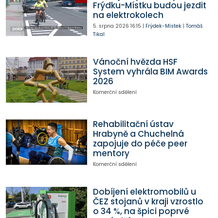
Frýdku-Místku budou jezdit
na elektrokolech
5. srpna 2026
16:15
|
Frýdek-Místek
|
Tomáš
Tikal
Vánoční hvězda HSF
System vyhrála BIM Awards
2026
Komerční sdělení
Rehabilitační ústav
Hrabyně a Chuchelná
zapojuje do péče peer
mentory
Komerční sdělení
Dobíjení elektromobilů u
ČEZ stojanů v kraji vzrostlo
o 34 %, na špici poprvé