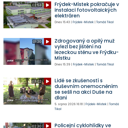
Frýdek-Místek pokračuje v
02:53
instalaci fotovoltaických
elektráren
Dnes
15:43
|
Frýdek-Místek
|
Tomáš Tikal
Zdrogovaný a opilý muž
01:20
vylezl bez jištění na
lezeckou stěnu ve Frýdku-
Místku
Dnes
15:39
|
Frýdek-Místek
|
Tomáš Tikal
Lidé se zkušeností s
03:02
duševním onemocněním
se sešli na akci Duše na
dlani
5. srpna 2026
16:18
|
Frýdek-Místek
|
Tomáš
Tikal
Policejní cyklohlídky ve
02:30