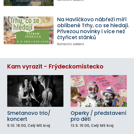
Na Havlíčkovo nábřeží míří
oblíbené Trhy, co se hledají.
Přivezou novinky i více než
čtyřicet stánků
Komerční sdělení
Kam vyrazit - Frýdeckomístecko
Smetanovo trio/
Operky / představení
koncert
pro děti
5.10.
18:00
, Celý MS kraj
13.9.
15:00
, Celý MS kraj