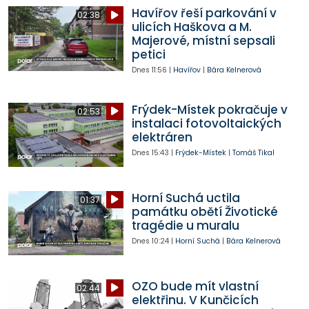
Havířov řeší parkování v
02:38
ulicích Haškova a M.
Majerové, místní sepsali
petici
Dnes
11:56
|
Havířov
|
Bára Kelnerová
Frýdek-Místek pokračuje v
02:53
instalaci fotovoltaických
elektráren
Dnes
15:43
|
Frýdek-Místek
|
Tomáš Tikal
Horní Suchá uctila
01:37
památku obětí Životické
tragédie u muralu
Dnes
10:24
|
Horní Suchá
|
Bára Kelnerová
OZO bude mít vlastní
02:44
elektřinu. V Kunčicích