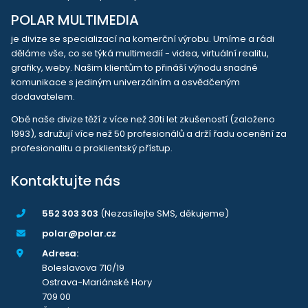
POLAR MULTIMEDIA
je divize se specializací na komerční výrobu. Umíme a rádi
děláme vše, co se týká multimedií - videa, virtuální realitu,
grafiky, weby. Našim klientům to přináší výhodu snadné
komunikace s jediným univerzálním a osvědčeným
dodavatelem.
Obě naše divize těží z více než 30ti let zkušeností (založeno
1993), sdružují více než 50 profesionálů a drží řadu ocenění za
profesionalitu a proklientský přístup.
Kontaktujte nás
552 303 303
(Nezasílejte SMS, děkujeme)
polar@polar.cz
Adresa:
Boleslavova 710/19
Ostrava-Mariánské Hory
709 00