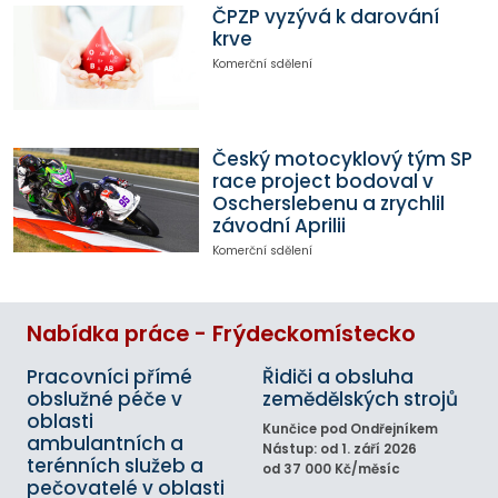
ČPZP vyzývá k darování
krve
Komerční sdělení
Český motocyklový tým SP
race project bodoval v
Oscherslebenu a zrychlil
závodní Aprilii
Komerční sdělení
Nabídka práce - Frýdeckomístecko
Pracovníci přímé
Řidiči a obsluha
obslužné péče v
zemědělských strojů
oblasti
Kunčice pod Ondřejníkem
ambulantních a
Nástup: od 1. září 2026
terénních služeb a
od 37 000 Kč/měsíc
pečovatelé v oblasti