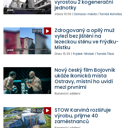
vyrostou 2 kogenerační
jednotky
Včera
10:06
|
Ostrava-město
|
Tomáš Kořistka
Zdrogovaný a opilý muž
01:20
vylezl bez jištění na
lezeckou stěnu ve Frýdku-
Místku
Dnes
15:39
|
Frýdek-Místek
|
Tomáš Tikal
Nový český film Bojovník
ukáže ikonická místa
Ostravy, místní ho uvidí
mezi prvními
Komerční sdělení
STOW Karviná rozšiřuje
05:00
výrobu, přijme 40
zaměstnanců
Komerční sdělení