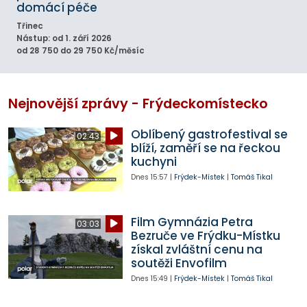
domácí péče
Třinec
Nástup: od 1. září 2026
od 28 750 do 29 750 Kč/měsíc
Nejnovější zprávy - Frýdeckomístecko
Oblíbený gastrofestival se
02:43
blíží, zaměří se na řeckou
kuchyni
Dnes
15:57
|
Frýdek-Místek
|
Tomáš Tikal
Film Gymnázia Petra
03:03
Bezruče ve Frýdku-Místku
získal zvláštní cenu na
soutěži Envofilm
Dnes
15:49
|
Frýdek-Místek
|
Tomáš Tikal