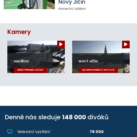
Nový Jičín
Komerční sdělení
Kamery
HAVÍŘOV
NOVÝ JIČÍN
NÁMĚSTÍ REPUBLIKY, HAVÍŘOV
MASARYKOVO NÁMĚSTÍ, NOVÝ JIČÍN
Denně nás sleduje
148 000
diváků
televizní vysílání
78 000