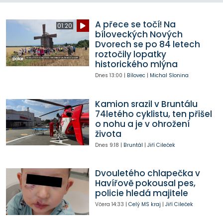
A přece se točí! Na
01:20
bíloveckých Nových
Dvorech se po 84 letech
roztočily lopatky
historického mlýna
Dnes
13:00
|
Bílovec
|
Michal Slonina
Kamion srazil v Bruntálu
74letého cyklistu, ten přišel
o nohu a je v ohrožení
života
Dnes
9:18
|
Bruntál
|
Jiří Cileček
Dvouletého chlapečka v
Havířově pokousal pes,
policie hledá majitele
Včera
14:33
|
Celý MS kraj
|
Jiří Cileček