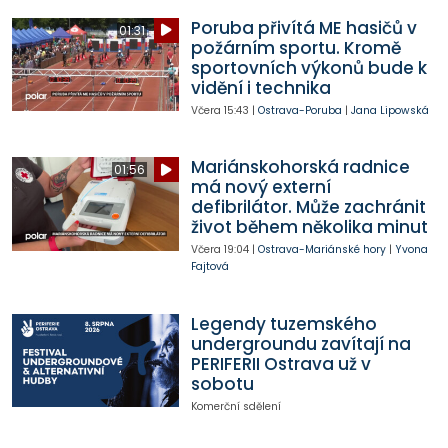
Poruba přivítá ME hasičů v
01:31
požárním sportu. Kromě
sportovních výkonů bude k
vidění i technika
Včera
15:43
|
Ostrava-Poruba
|
Jana Lipowská
Mariánskohorská radnice
01:56
má nový externí
defibrilátor. Může zachránit
život během několika minut
Včera
19:04
|
Ostrava-Mariánské hory
|
Yvona
Fajtová
Legendy tuzemského
undergroundu zavítají na
PERIFERII Ostrava už v
sobotu
Komerční sdělení