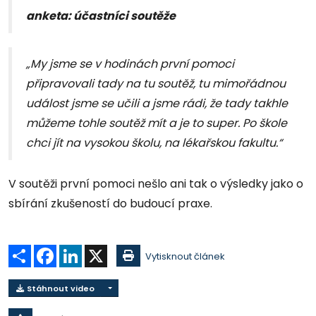
anketa: účastníci soutěže
„My jsme se v hodinách první pomoci
připravovali tady na tu soutěž, tu mimořádnou
událost jsme se učili a jsme rádi, že tady takhle
můžeme tohle soutěž mít a je to super. Po škole
chci jít na vysokou školu, na lékařskou fakultu.“
V soutěži první pomoci nešlo ani tak o výsledky jako o
sbírání zkušeností do budoucí praxe.
Sdílet
Facebook
LinkedIn
X
Vytisknout článek
Stáhnout video