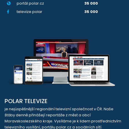
portál polar.cz
35 000
televize.polar
35 000
POLAR TELEVIZE
je nejúspěšnější regionální televizní společnost v ČR. Naše
štáby denně přinášejí reportáže z měst a obcí
Moravskoslezského kraje. Vysíláme je k lidem prostřednictvím
televizního vysílání, portálu polar.cz a sociálních sítí.