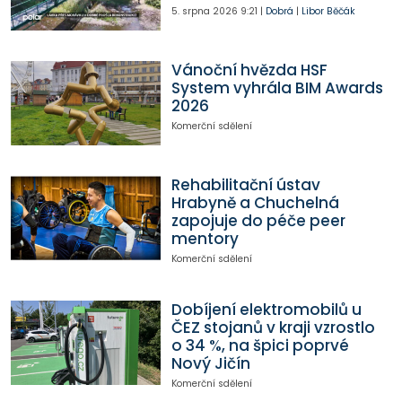
5. srpna 2026
9:21
|
Dobrá
|
Libor Běčák
Vánoční hvězda HSF
System vyhrála BIM Awards
2026
Komerční sdělení
Rehabilitační ústav
Hrabyně a Chuchelná
zapojuje do péče peer
mentory
Komerční sdělení
Dobíjení elektromobilů u
ČEZ stojanů v kraji vzrostlo
o 34 %, na špici poprvé
Nový Jičín
Komerční sdělení