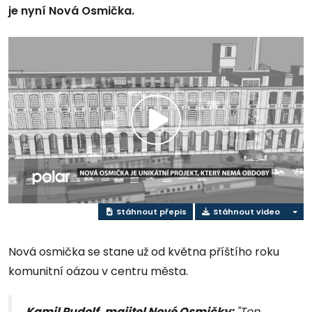
je nyní Nová Osmička.
Přehrát
video
Stáhnout přepis
Stáhnout video
Nová osmička se stane už od května příštího roku
komunitní oázou v centru města.
Kamil Rudolf, majitel Nové Osmičky:
"Ten