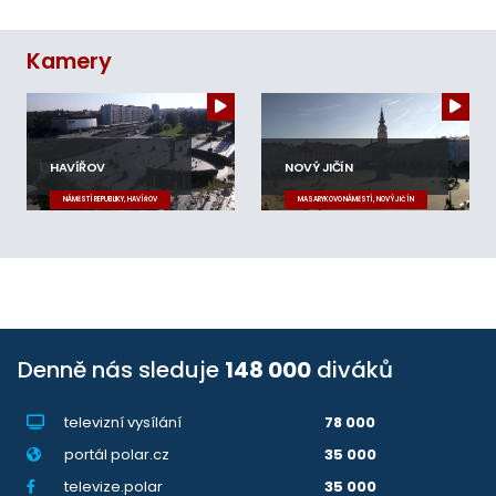
Kamery
HAVÍŘOV
NOVÝ JIČÍN
NÁMĚSTÍ REPUBLIKY, HAVÍŘOV
MASARYKOVO NÁMĚSTÍ, NOVÝ JIČÍN
Denně nás sleduje
148 000
diváků
televizní vysílání
78 000
portál polar.cz
35 000
televize.polar
35 000