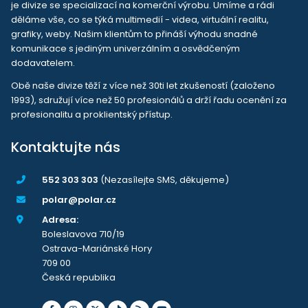
je divize se specializací na komerční výrobu. Umíme a rádi
děláme vše, co se týká multimedií - videa, virtuální realitu,
grafiky, weby. Našim klientům to přináší výhodu snadné
komunikace s jediným univerzálním a osvědčeným
dodavatelem.
Obě naše divize těží z více než 30ti let zkušeností (založeno
1993), sdružují více než 50 profesionálů a drží řadu ocenění za
profesionalitu a proklientský přístup.
Kontaktujte nás
552 303 303
(Nezasílejte SMS, děkujeme)
polar@polar.cz
Adresa:
Boleslavova 710/19
Ostrava-Mariánské Hory
709 00
Česká republika