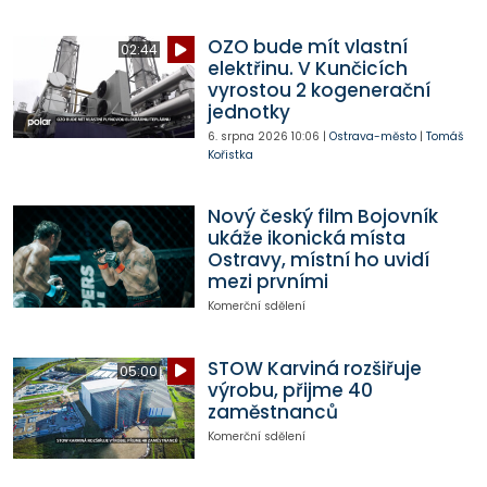
OZO bude mít vlastní
02:44
elektřinu. V Kunčicích
vyrostou 2 kogenerační
jednotky
6. srpna 2026
10:06
|
Ostrava-město
|
Tomáš
Kořistka
Nový český film Bojovník
ukáže ikonická místa
Ostravy, místní ho uvidí
mezi prvními
Komerční sdělení
STOW Karviná rozšiřuje
05:00
výrobu, přijme 40
zaměstnanců
Komerční sdělení