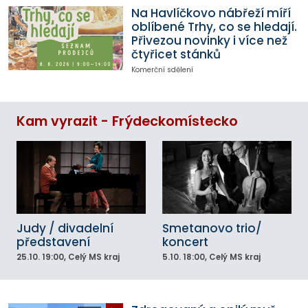
Na Havlíčkovo nábřeží míří
oblíbené Trhy, co se hledají.
Přivezou novinky i více než
čtyřicet stánků
Komerční sdělení
Kam vyrazit - Frýdeckomístecko
Judy / divadelní
Smetanovo trio/
představení
koncert
25.10.
19:00
, Celý MS kraj
5.10.
18:00
, Celý MS kraj