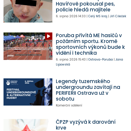
Havířově pokousal pes,
policie hledá majitele
6. srpna 2026
14:33
|
Celý MS kraj
|
Jiří Cileček
Poruba přivítá ME hasičů v
01:31
požárním sportu. Kromě
sportovních výkonů bude k
vidění i technika
6. srpna 2026
15:43
|
Ostrava-Poruba
|
Jana
Lipowská
Legendy tuzemského
undergroundu zavítají na
PERIFERII Ostrava už v
sobotu
Komerční sdělení
ČPZP vyzývá k darování
krve