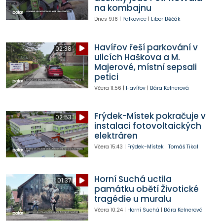
na kombajnu
Dnes
9:16
|
Palkovice
|
Libor Běčák
Havířov řeší parkování v
02:38
ulicích Haškova a M.
Majerové, místní sepsali
petici
Včera
11:56
|
Havířov
|
Bára Kelnerová
Frýdek-Místek pokračuje v
02:53
instalaci fotovoltaických
elektráren
Včera
15:43
|
Frýdek-Místek
|
Tomáš Tikal
Horní Suchá uctila
01:37
památku obětí Životické
tragédie u muralu
Včera
10:24
|
Horní Suchá
|
Bára Kelnerová