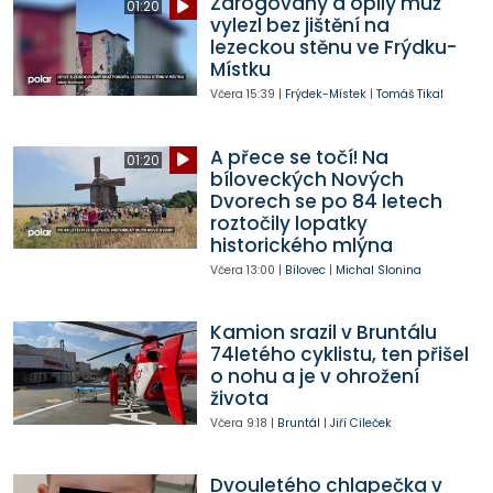
Zdrogovaný a opilý muž
01:20
vylezl bez jištění na
lezeckou stěnu ve Frýdku-
Místku
Včera
15:39
|
Frýdek-Místek
|
Tomáš Tikal
A přece se točí! Na
01:20
bíloveckých Nových
Dvorech se po 84 letech
roztočily lopatky
historického mlýna
Včera
13:00
|
Bílovec
|
Michal Slonina
Kamion srazil v Bruntálu
74letého cyklistu, ten přišel
o nohu a je v ohrožení
života
Včera
9:18
|
Bruntál
|
Jiří Cileček
Dvouletého chlapečka v