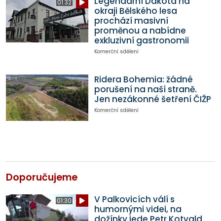
Legendární Dakota na
01:32
okraji Bělského lesa
prochází masivní
proměnou a nabídne
exkluzivní gastronomii
Komerční sdělení
Ridera Bohemia: žádné
porušení na naší straně.
Jen nezákonné šetření ČIŽP
Komerční sdělení
Doporučujeme
V Palkovicích válí s
01:30
humornými videi, na
dožínky jede Petr Kotvald