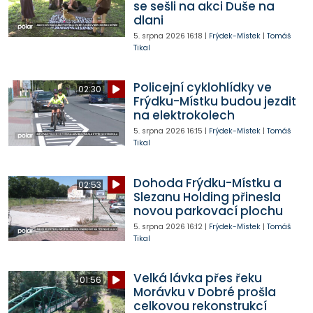
se sešli na akci Duše na
dlani
5. srpna 2026
16:18
|
Frýdek-Místek
|
Tomáš
Tikal
Policejní cyklohlídky ve
02:30
Frýdku-Místku budou jezdit
na elektrokolech
5. srpna 2026
16:15
|
Frýdek-Místek
|
Tomáš
Tikal
Dohoda Frýdku-Místku a
02:53
Slezanu Holding přinesla
novou parkovací plochu
5. srpna 2026
16:12
|
Frýdek-Místek
|
Tomáš
Tikal
Velká lávka přes řeku
01:56
Morávku v Dobré prošla
celkovou rekonstrukcí