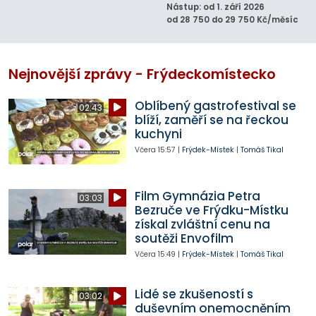
Nástup: od 1. září 2026
od 28 750 do 29 750 Kč/měsíc
Nejnovější zprávy - Frýdeckomístecko
Oblíbený gastrofestival se
02:43
blíží, zaměří se na řeckou
kuchyni
Včera
15:57
|
Frýdek-Místek
|
Tomáš Tikal
Film Gymnázia Petra
03:03
Bezruče ve Frýdku-Místku
získal zvláštní cenu na
soutěži Envofilm
Včera
15:49
|
Frýdek-Místek
|
Tomáš Tikal
Lidé se zkušeností s
03:02
duševním onemocněním