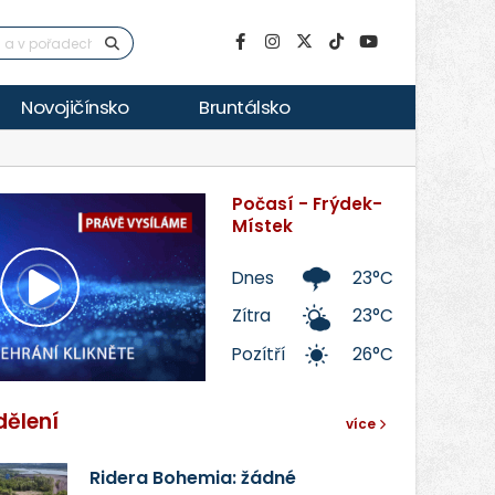
Novojičínsko
Bruntálsko
Počasí - Frýdek-
Místek
Dnes
23°C
Přehrát
Zítra
23°C
Pozítří
26°C
video
dělení
více
Ridera Bohemia: žádné