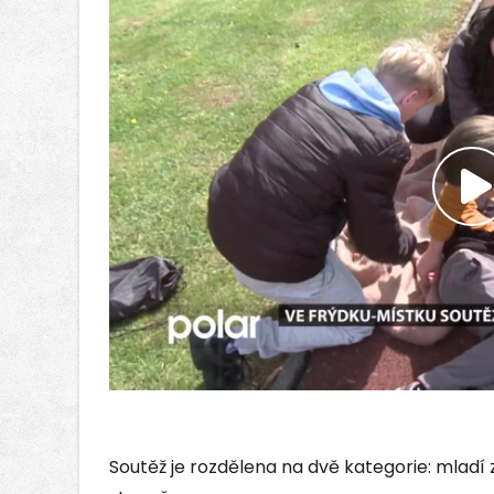
P
v
Soutěž je rozdělena na dvě kategorie: mladí