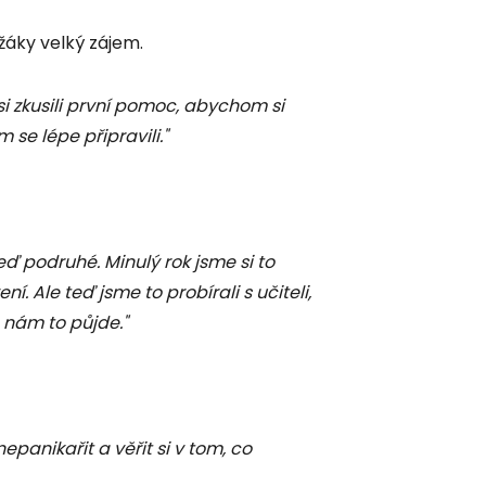
 žáky velký zájem.
si zkusili první pomoc, abychom si
om se lépe připravili."
eď podruhé. Minulý rok jsme si to
í. Ale teď jsme to probírali s učiteli,
 nám to půjde."
nepanikařit a věřit si v tom, co