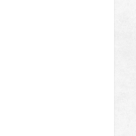
světa vrcholových zápasů, tentokrát
v MMA.