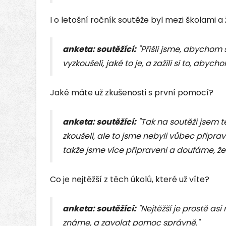
I o letošní ročník soutěže byl mezi školami a
anketa: soutěžící:
"Přišli jsme, abychom 
vyzkoušeli, jaké to je, a zažili si to, abych
Jaké máte už zkušenosti s první pomocí?
anketa: soutěžící:
"Tak na soutěži jsem t
zkoušeli, ale to jsme nebyli vůbec připraven
takže jsme více připraveni a doufáme, že
Co je nejtěžší z těch úkolů, které už víte?
anketa: soutěžící:
"Nejtěžší je prostě asi 
známe, a zavolat pomoc správně."