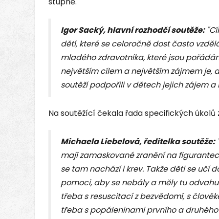
stupně.
Igor Sacký, hlavní rozhodčí soutěže:
"Cí
dětí, které se celoročně dost často vzděl
mladého zdravotníka, které jsou pořádá
největším cílem a největším zájmem je, 
soutěží podpořili v dětech jejich zájem a 
Na soutěžící čekala řada specifických úkolů 
Michaela Liebelová, ředitelka soutěže:
"
mají zamaskované zranění na figurantech
se tam nachází i krev. Takže děti se uč
pomoci, aby se nebály a měly tu odvah
třeba s resuscitací z bezvědomí, s člov
třeba s popáleninami prvního a druhého 