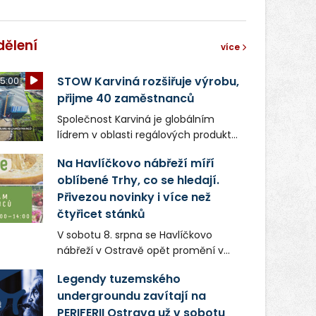
dělení
více
STOW Karviná rozšiřuje výrobu,
5:00
přijme 40 zaměstnanců
Společnost Karviná je globálním
lídrem v oblasti regálových produktů
a systémů, stabilním
Na Havlíčkovo nábřeží míří
zaměstnavatelem na Karvinsku a
oblíbené Trhy, co se hledají.
firmou s obrovským potenciálem.
Přivezou novinky i více než
čtyřicet stánků
V sobotu 8. srpna se Havlíčkovo
nábřeží v Ostravě opět promění v
místo plné vůní, chutí a poctivých
Legendy tuzemského
lokálních výrobků. Trhy, co se hledají
undergroundu zavítají na
tentokrát nabídnou více než čtyřicet
PERIFERII Ostrava už v sobotu
pečlivě vybraných stánků s kvalitní