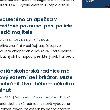
areálu OZO vyrobí elektřinu i teplo a sníží
klady i emise. Malou elektrárnu postaví
olia přímo v Kunčicích.
vouletého chlapečka v
avířově pokousal pes, policie
ledá majitele
era
14:33
|
Celý MS kraj
|
Jiří Cileček
klivé zranění v obličeji utrpěl teprve
ouletý chlapeček v Havířově. Podle policie i
íbuzných ho napadl pes, který pobíhal bez
dítka a náhubku. Majitel psa údajně z místa
ešel. Případem už se zabývá policie, která
ariánskohorská radnice má
jitele psa hledá.
ový externí defibrilátor. Může
achránit život během několika
inut
era
19:04
|
Ostrava-Mariánské hory
|
Yvona Fajtová
riánskohorská radnice je nově vybavena
tomatizovaným externím defibrilátorem,