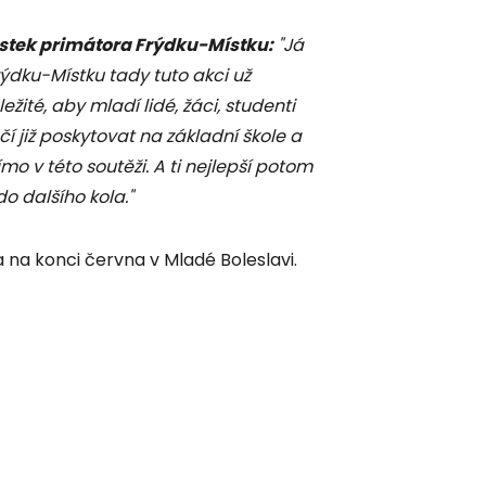
tek primátora Frýdku-Místku:
"Já
rýdku-Místku tady tuto akci už
žité, aby mladí lidé, žáci, studenti
čí již poskytovat na základní škole a
o v této soutěži. A ti nejlepší potom
 dalšího kola."
a na konci června v Mladé Boleslavi.