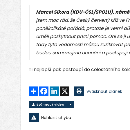
Marcel Sikora (KDU-ČSL/SPOLU), náměs
jsem moc rád, že Český červený kříž ve F
poněkolikáté pořádá, protože je velmi důle
uměli poskytnout první pomoc. Oni se ji u
tady tyto vědomosti můžou zužitkovat přím
budou samozřejmě oceněni a postupují do
Ti nejlepší pak postoupí do celostátního kol
Sdílet
Facebook
LinkedIn
X
Vytisknout článek
Stáhnout video
Nahlásit chybu