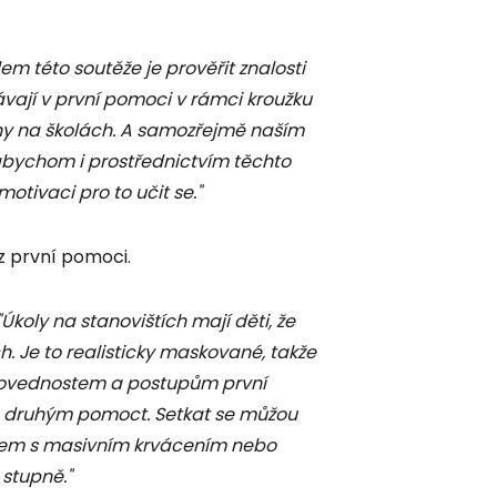
lem této soutěže je prověřit znalosti
ávají v první pomoci v rámci kroužku
ny na školách. A samozřejmě naším
abychom i prostřednictvím těchto
motivaci pro to učit se."
z první pomoci.
Úkoly na stanovištích mají děti, že
. Je to realisticky maskované, takže
í dovednostem a postupům první
u druhým pomoct. Setkat se můžou
ěkem s masivním krvácením nebo
stupně."