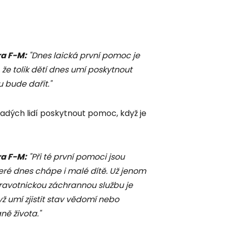
a F-M:
"Dnes laická první pomoc je
že tolik dětí dnes umí poskytnout
u bude dařit."
dých lidí poskytnout pomoc, když je
a F-M:
"Při té první pomoci jsou
které dnes chápe i malé dítě. Už jenom
dravotnickou záchrannou službu je
ž umí zjistit stav vědomí nebo
ně života."