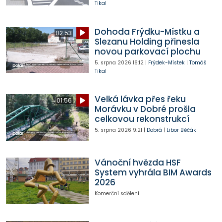
Tikal
Dohoda Frýdku-Místku a
02:53
Slezanu Holding přinesla
novou parkovací plochu
5. srpna 2026
16:12
|
Frýdek-Místek
|
Tomáš
Tikal
Velká lávka přes řeku
01:56
Morávku v Dobré prošla
celkovou rekonstrukcí
5. srpna 2026
9:21
|
Dobrá
|
Libor Běčák
Vánoční hvězda HSF
System vyhrála BIM Awards
2026
Komerční sdělení