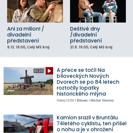
Ani za milion! /
Deštivé dny
divadelní
/divadelní
představení
představení
9.12.
19:00
, Celý MS kraj
21.9.
19:00
, Celý MS kraj
A přece se točí! Na
01:20
bíloveckých Nových
Dvorech se po 84 letech
roztočily lopatky
historického mlýna
Včera
13:00
|
Bílovec
|
Michal Slonina
Kamion srazil v Bruntálu
74letého cyklistu, ten přišel
o nohu a je v ohrožení