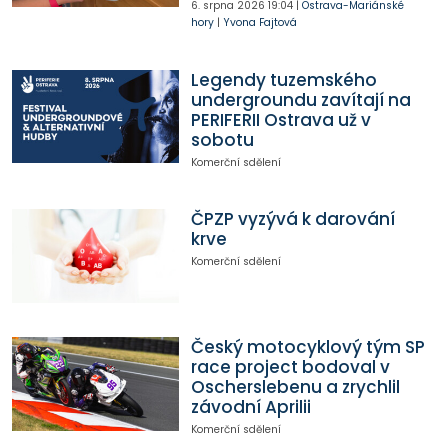
6. srpna 2026
19:04
|
Ostrava-Mariánské
hory
|
Yvona Fajtová
Legendy tuzemského
undergroundu zavítají na
PERIFERII Ostrava už v
sobotu
Komerční sdělení
ČPZP vyzývá k darování
krve
Komerční sdělení
Český motocyklový tým SP
race project bodoval v
Oscherslebenu a zrychlil
závodní Aprilii
Komerční sdělení