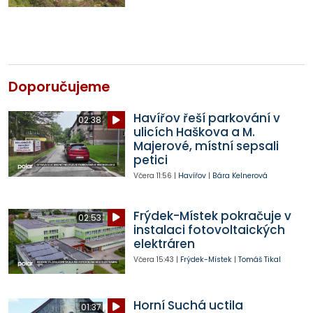
Doporučujeme
Havířov řeší parkování v
02:38
ulicích Haškova a M.
Majerové, místní sepsali
petici
Včera
11:56
|
Havířov
|
Bára Kelnerová
Frýdek-Místek pokračuje v
02:53
instalaci fotovoltaických
elektráren
Včera
15:43
|
Frýdek-Místek
|
Tomáš Tikal
Horní Suchá uctila
01:37