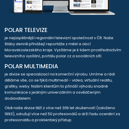
POLAR TELEVIZE
je nejúspěšnější regionální televizní společnost v ČR. Naše
štáby denně přinášejí reportáže z měst a obcí
Moravskoslezského kraje. Vysíláme je k lidem prostřednictvím
televizního vysílání, portálu polar.cz a sociálních sítí.
POLAR MULTIMEDIA
je divize se specializací na komerční výrobu. Umíme a rádi
děláme vše, co se týká multimedií - videa, virtuální realitu,
grafiky, weby. Našim klientům to přináší výhodu snadné
komunikace s jediným univerzálním a osvědčeným
dodavatelem.
Obě naše divize těží z více než 30ti let zkušeností (založeno
1993), sdružují více než 50 profesionálů a drží řadu ocenění za
profesionalitu a proklientský přístup.