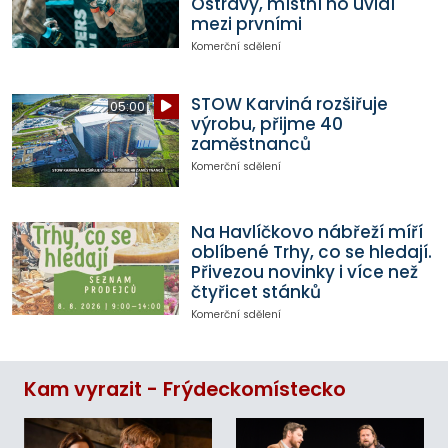
Ostravy, místní ho uvidí
mezi prvními
Komerční sdělení
STOW Karviná rozšiřuje
05:00
výrobu, přijme 40
zaměstnanců
Komerční sdělení
Na Havlíčkovo nábřeží míří
oblíbené Trhy, co se hledají.
Přivezou novinky i více než
čtyřicet stánků
Komerční sdělení
Kam vyrazit - Frýdeckomístecko