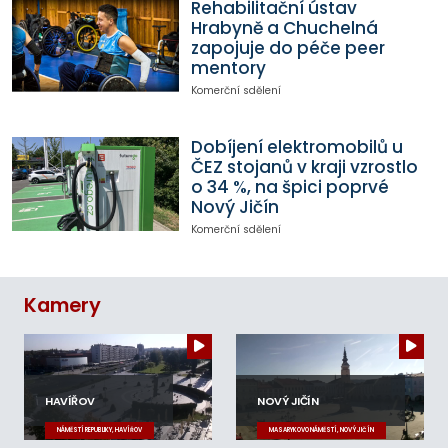
Rehabilitační ústav
Hrabyně a Chuchelná
zapojuje do péče peer
mentory
Komerční sdělení
Dobíjení elektromobilů u
ČEZ stojanů v kraji vzrostlo
o 34 %, na špici poprvé
Nový Jičín
Komerční sdělení
Kamery
HAVÍŘOV
NOVÝ JIČÍN
NÁMĚSTÍ REPUBLIKY, HAVÍŘOV
MASARYKOVO NÁMĚSTÍ, NOVÝ JIČÍN