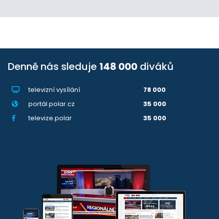
Denně nás sleduje
148 000
diváků
televizní vysílání
78 000
portál polar.cz
35 000
televize.polar
35 000