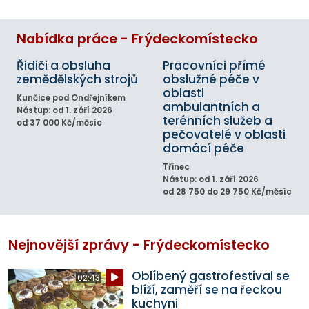
Nabídka práce - Frýdeckomístecko
Řidiči a obsluha
Pracovníci přímé
zemědělských strojů
obslužné péče v
oblasti
Kunčice pod Ondřejníkem
ambulantních a
Nástup: od 1. září 2026
terénních služeb a
od 37 000 Kč/měsíc
pečovatelé v oblasti
domácí péče
Třinec
Nástup: od 1. září 2026
od 28 750 do 29 750 Kč/měsíc
Nejnovější zprávy - Frýdeckomístecko
Oblíbený gastrofestival se
02:43
blíží, zaměří se na řeckou
kuchyni