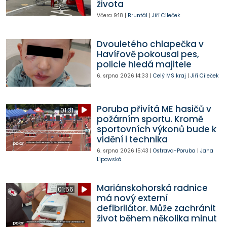
života
Včera
9:18
|
Bruntál
|
Jiří Cileček
Dvouletého chlapečka v
Havířově pokousal pes,
policie hledá majitele
6. srpna 2026
14:33
|
Celý MS kraj
|
Jiří Cileček
Poruba přivítá ME hasičů v
01:31
požárním sportu. Kromě
sportovních výkonů bude k
vidění i technika
6. srpna 2026
15:43
|
Ostrava-Poruba
|
Jana
Lipowská
Mariánskohorská radnice
01:56
má nový externí
defibrilátor. Může zachránit
život během několika minut