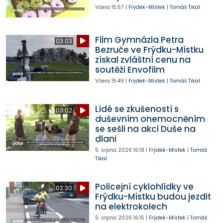
Včera
15:57
|
Frýdek-Místek
|
Tomáš Tikal
Film Gymnázia Petra
03:03
Bezruče ve Frýdku-Místku
získal zvláštní cenu na
soutěži Envofilm
Včera
15:49
|
Frýdek-Místek
|
Tomáš Tikal
Lidé se zkušeností s
03:02
duševním onemocněním
se sešli na akci Duše na
dlani
5. srpna 2026
16:18
|
Frýdek-Místek
|
Tomáš
Tikal
Policejní cyklohlídky ve
02:30
Frýdku-Místku budou jezdit
na elektrokolech
5. srpna 2026
16:15
|
Frýdek-Místek
|
Tomáš