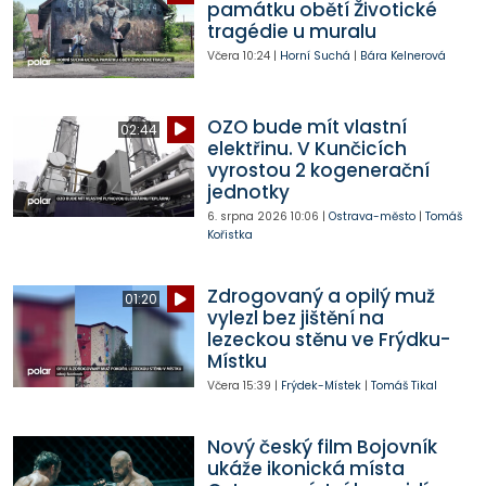
památku obětí Životické
tragédie u muralu
Včera
10:24
|
Horní Suchá
|
Bára Kelnerová
OZO bude mít vlastní
02:44
elektřinu. V Kunčicích
vyrostou 2 kogenerační
jednotky
6. srpna 2026
10:06
|
Ostrava-město
|
Tomáš
Kořistka
Zdrogovaný a opilý muž
01:20
vylezl bez jištění na
lezeckou stěnu ve Frýdku-
Místku
Včera
15:39
|
Frýdek-Místek
|
Tomáš Tikal
Nový český film Bojovník
ukáže ikonická místa