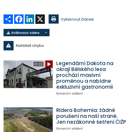
Sdílet
Facebook
LinkedIn
X
Vytisknout článek
Stáhnout video
Nahlásit chybu
Legendární Dakota na
01:32
okraji Bělského lesa
prochází masivní
proměnou a nabídne
exkluzivní gastronomii
Komerční sdělení
Ridera Bohemia: žádné
porušení na naší straně.
Jen nezákonné šetření ČIŽP
Komerční sdělení