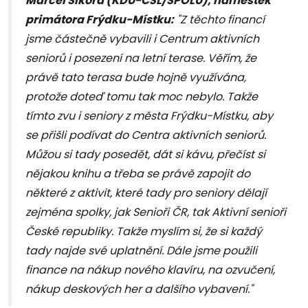
Marcel Sikora (KDU-ČSL/SPOLU), náměstek
primátora Frýdku-Místku:
"Z těchto financí
jsme částečně vybavili i Centrum aktivních
seniorů i posezení na letní terase. Věřím, že
právě tato terasa bude hojně využívána,
protože doteď tomu tak moc nebylo. Takže
tímto zvu i seniory z města Frýdku-Místku, aby
se přišli podívat do Centra aktivních seniorů.
Můžou si tady posedět, dát si kávu, přečíst si
nějakou knihu a třeba se právě zapojit do
některé z aktivit, které tady pro seniory dělají
zejména spolky, jak Senioři ČR, tak Aktivní senioři
České republiky. Takže myslím si, že si každý
tady najde své uplatnění. Dále jsme použili
finance na nákup nového klavíru, na ozvučení,
nákup deskových her a dalšího vybavení."