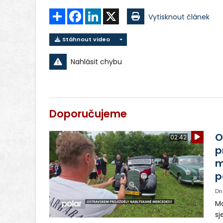
Sdílet
Facebook
LinkedIn
X
Vytisknout článek
Stáhnout video
Nahlásit chybu
Doporučujeme
O
02:42
p
m
p
Dn
Ma
sj