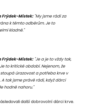
m Frýdek-Místek:
"My jsme rádi za
ována k těmto odběrům. Je to
lmi kladně."
m Frýdek-Místek:
"Je a je to vždy tak,
 Je to kritické období. Nejenom, že
 i stoupá úrazovost a potřeba krve v
A tak jsme právě rádi, když dárci
jde hodně nahoru."
následovali další dobrovolní dárci krve.