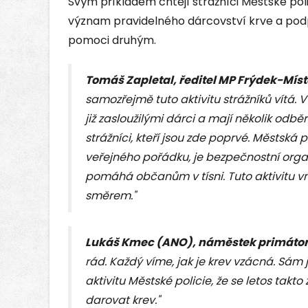
Svým příkladem chtějí strážníci Městské pol
význam pravidelného dárcovství krve a podpo
pomoci druhým.
Tomáš Zapletal, ředitel MP Frýdek-Míst
samozřejmě tuto aktivitu strážníků vítá. V
již zasloužilými dárci a mají několik odběr
strážníci, kteří jsou zde poprvé. Městská p
veřejného pořádku, je bezpečnostní orga
pomáhá občanům v tísni. Tuto aktivitu v
směrem."
Lukáš Kmec (ANO), náměstek primáto
rád. Každý víme, jak je krev vzácná. Sám 
aktivitu Městské policie, že se letos tak
darovat krev."