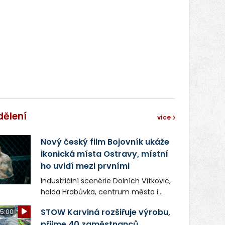
dělení
více
Nový český film Bojovník ukáže
ikonická místa Ostravy, místní
ho uvidí mezi prvními
Industriální scenérie Dolních Vítkovic,
halda Hrabůvka, centrum města i
další ikonická místa Ostravy se objeví
STOW Karviná rozšiřuje výrobu,
5:00
v novém filmu Bojovník, který vstoupí
přijme 40 zaměstnanců
do kin už 13. srpna. Režiséři Vojtěch