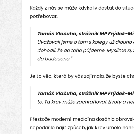
Každý z nás se může kdykoliv dostat do situ
potřebovat.
Tomáš Vlačuha, strážník MP Frýdek-Mí
Uvažovali jsme o tom s kolegy už dlouho 
dohodli, že do toho půjdeme. Myslíme si, 
do budoucna."
Je to věc, která by vás zajímala, že byste ch
Tomáš Vlačuha, strážník MP Frýdek-Mí
to. Ta krev může zachraňovat životy a ne
Přestože moderní medicína dosáhla obrovs
nepodařilo najít způsob, jak krev uměle nah