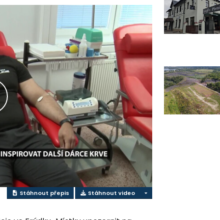
řehrát
ideo
Stáhnout přepis
Stáhnout video