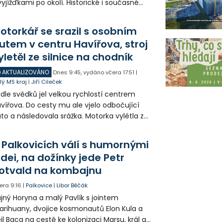
vyjížďkami po okolí. Historické i současné
zy mohli lidé vidět například na Landeku, v
rlicku nebo v Dolní oblasti Vítkovic.
otorkář se srazil s osobním
utem v centru Havířova, stroj
yletěl ze silnice na chodník
AKTUALIZOVÁNO
Dnes
9:45
,
vydáno včera
17:51
|
lý MS kraj
|
Jiří Cileček
dle svědků jel velkou rychlostí centrem
vířova. Do cesty mu ale vjelo odbočující
to a následovala srážka. Motorka vylétla ze
lnice, prorazila zábradlí a stroj skončil na
odníku. Motorkář utrpěl velmi vážná
 Palkovicích válí s humornými
anění a byl letecky přepraven do
idei, na dožínky jede Petr
emocnice.
otvald na kombajnu
era
9:16
|
Palkovice
|
Libor Běčák
jný Horyna a malý Pavlík s jointem
rihuany, dvojice kosmonautů Elon Kula a
il Baca na cestě ke kolonizaci Marsu, král a