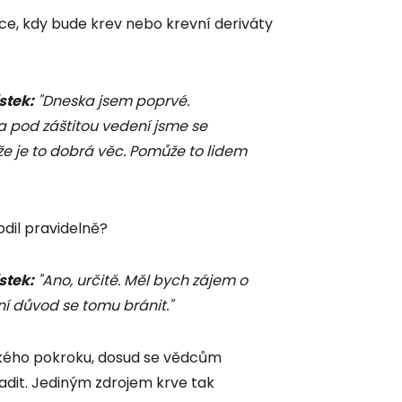
ace, kdy bude krev nebo krevní deriváty
stek:
"Dneska jsem poprvé.
a pod záštitou vedení jsme se
že je to dobrá věc. Pomůže to lidem
odil pravidelně?
stek:
"Ano, určitě. Měl bych zájem o
ní důvod se tomu bránit."
kého pokroku, dosud se vědcům
radit. Jediným zdrojem krve tak