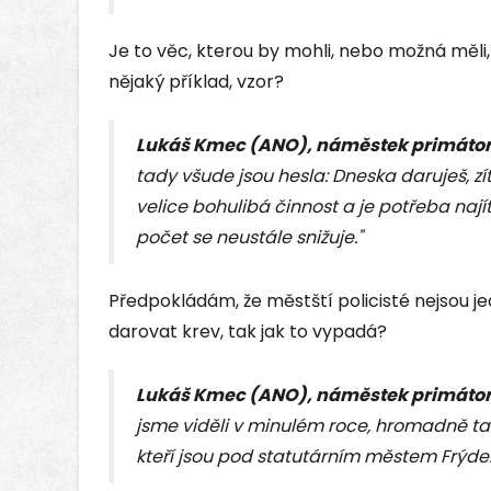
Je to věc, kterou by mohli, nebo možná měli,
nějaký příklad, vzor?
Lukáš Kmec (ANO), náměstek primátor
tady všude jsou hesla: Dneska daruješ, zítr
velice bohulibá činnost a je potřeba najít
počet se neustále snižuje."
Předpokládám, že městští policisté nejsou je
darovat krev, tak jak to vypadá?
Lukáš Kmec (ANO), náměstek primátor
jsme viděli v minulém roce, hromadně tak
kteří jsou pod statutárním městem Frýde