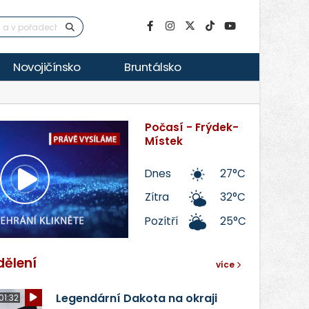
Novojičínsko
Bruntálsko
Počasí - Frýdek-
Místek
Dnes
27°C
Přehrát
Zítra
32°C
Pozítří
25°C
video
dělení
více
Legendární Dakota na okraji
01:32