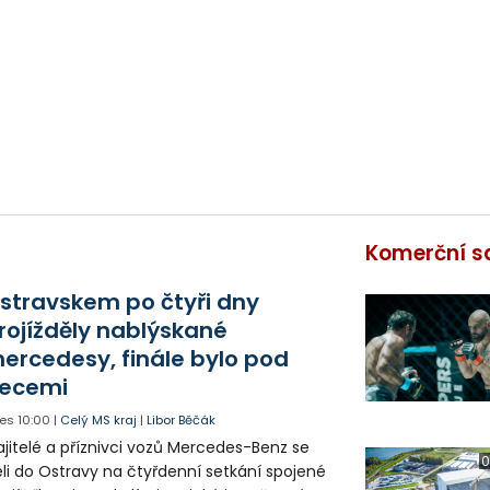
Komerční s
stravskem po čtyři dny
rojížděly nablýskané
ercedesy, finále bylo pod
ecemi
es
10:00
|
Celý MS kraj
|
Libor Běčák
jitelé a příznivci vozů Mercedes-Benz se
0
eli do Ostravy na čtyřdenní setkání spojené