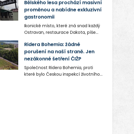
Bělského lesa prochází masivní
proměnou a nabídne exkluzivní
gastronomii
Ikonické místo, které zná snad každý
Ostravan, restaurace Dakota, píše
novou kapitolu. Silná mateřská
Ridera Bohemia: žádné
společnost Dang Investment Group
porušení na naší straně. Jen
s.r.o. investuje do projektu přes 50
nezákonné šetření ČIŽP
milionů korun. Cílem je přinést
Ostravě dva špičkové gastronomické
Společnost Ridera Bohemia, proti
koncepty, které v regionu dosud
které bylo Českou inspekcí životního
chyběly, luxusní středomořskou
prostředí (ČIŽP) čtyři roky vedeno
kuchyni a autentickou asijskou
vykonstruované řízení, při realizaci
gastronomii.
OVS na heřmanické haldě
postupovala v souladu se zákonem a
zadáním státního podniku DIAMO a v
této souvislosti nelze hovořit o
žádném odpadu. Ridera od počátku
označovala řízení ČIŽP za nezákonné
a domáhala se práva na spravedlivý