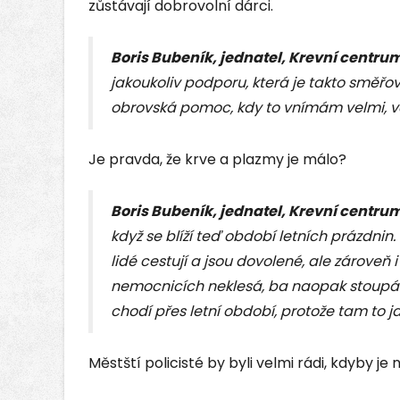
zůstávají dobrovolní dárci.
Boris Bubeník, jednatel, Krevní centru
jakoukoliv podporu, která je takto směř
obrovská pomoc, kdy to vnímám velmi, ve
Je pravda, že krve a plazmy je málo?
Boris Bubeník, jednatel, Krevní centru
když se blíží teď období letních prázdnin.
lidé cestují a jsou dovolené, ale zároveň
nemocnicích neklesá, ba naopak stoupá. 
chodí přes letní období, protože tam to 
Městští policisté by byli velmi rádi, kdyby je 