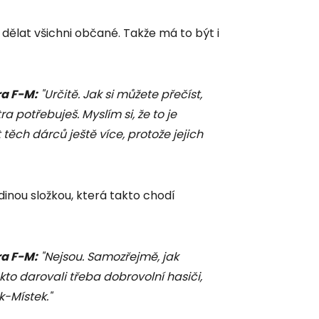
 dělat všichni občané. Takže má to být i
a F-M:
"Určitě. Jak si můžete přečíst,
a potřebuješ. Myslím si, že to je
 těch dárců ještě více, protože jejich
dinou složkou, která takto chodí
a F-M:
"Nejsou. Samozřejmě, jak
to darovali třeba dobrovolní hasiči,
k-Místek."