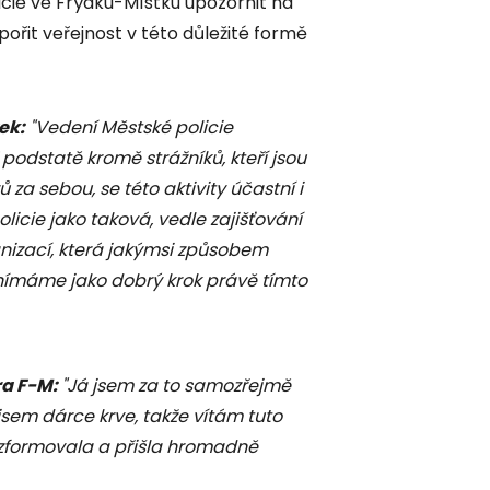
icie ve Frýdku-Místku upozornit na
řit veřejnost v této důležité formě
ek:
"Vedení Městské policie
 podstatě kromě strážníků, kteří jsou
ů za sebou, se této aktivity účastní i
olicie jako taková, vedle zajišťování
nizací, která jakýmsi způsobem
nímáme jako dobrý krok právě tímto
ra F-M:
"Já jsem za to samozřejmě
jsem dárce krve, takže vítám tuto
to zformovala a přišla hromadně