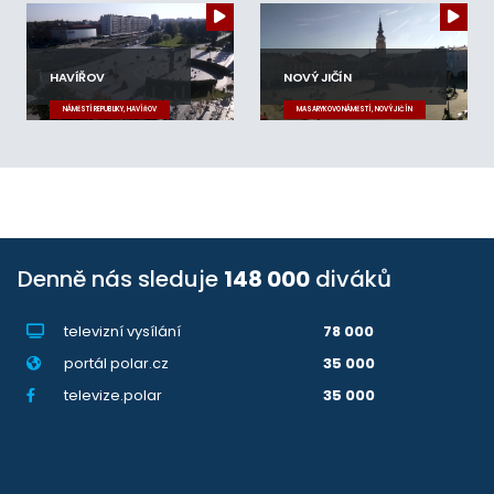
HAVÍŘOV
NOVÝ JIČÍN
NÁMĚSTÍ REPUBLIKY, HAVÍŘOV
MASARYKOVO NÁMĚSTÍ, NOVÝ JIČÍN
Denně nás sleduje
148 000
diváků
televizní vysílání
78 000
portál polar.cz
35 000
televize.polar
35 000