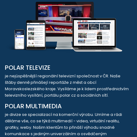
POLAR TELEVIZE
je nejúspěšnější regionální televizní společnost v ČR. Naše
štáby denně přinášejí reportáže z měst a obcí
Moravskoslezského kraje. Vysíláme je k lidem prostřednictvím
televizního vysílání, portálu polar.cz a sociálních sítí.
POLAR MULTIMEDIA
je divize se specializací na komerční výrobu. Umíme a rádi
děláme vše, co se týká multimedií - videa, virtuální realitu,
grafiky, weby. Našim klientům to přináší výhodu snadné
komunikace s jediným univerzálním a osvědčeným