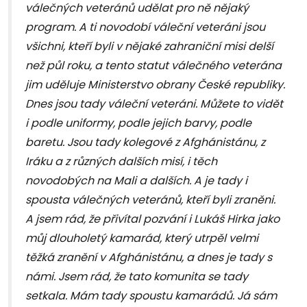
válečných veteránů udělat pro ně nějaký
program. A ti novodobí váleční veteráni jsou
všichni, kteří byli v nějaké zahraniční misi delší
než půl roku, a tento statut válečného veterána
jim uděluje Ministerstvo obrany České republiky.
Dnes jsou tady váleční veteráni. Můžete to vidět
i podle uniformy, podle jejich barvy, podle
baretu. Jsou tady kolegové z Afghánistánu, z
Iráku a z různých dalších misí, i těch
novodobých na Mali a dalších. A je tady i
spousta válečných veteránů, kteří byli zraněni.
A jsem rád, že přivítal pozvání i Lukáš Hirka jako
můj dlouholetý kamarád, který utrpěl velmi
těžká zranění v Afghánistánu, a dnes je tady s
námi. Jsem rád, že tato komunita se tady
setkala. Mám tady spoustu kamarádů. Já sám