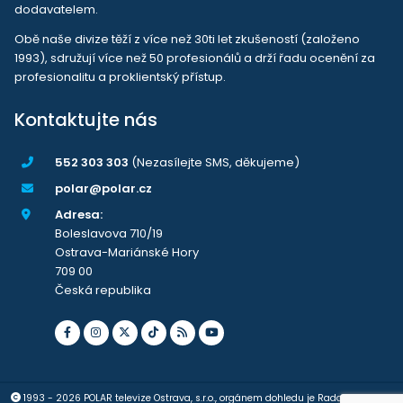
dodavatelem.
Obě naše divize těží z více než 30ti let zkušeností (založeno
1993), sdružují více než 50 profesionálů a drží řadu ocenění za
profesionalitu a proklientský přístup.
Kontaktujte nás
552 303 303
(Nezasílejte SMS, děkujeme)
polar@polar.cz
Adresa:
Boleslavova 710/19
Ostrava-Mariánské Hory
709 00
Česká republika
1993 - 2026 POLAR televize Ostrava, s.r.o., orgánem dohledu je Rada pro