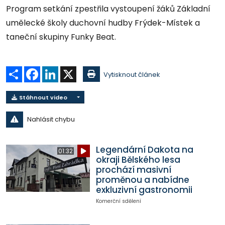
Program setkání zpestřila vystoupení žáků Základní
umělecké školy duchovní hudby Frýdek-Místek a
taneční skupiny Funky Beat.
Sdílet
Facebook
LinkedIn
X
Vytisknout článek
Stáhnout video
Nahlásit chybu
Legendární Dakota na
01:32
okraji Bělského lesa
prochází masivní
proměnou a nabídne
exkluzivní gastronomii
Komerční sdělení