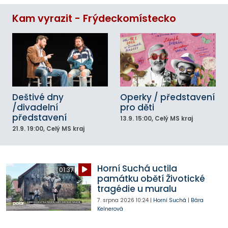
Kam vyrazit - Frýdeckomístecko
Deštivé dny
Operky / představení
/divadelní
pro děti
představení
13.9.
15:00
, Celý MS kraj
21.9.
19:00
, Celý MS kraj
Horní Suchá uctila
01:37
památku obětí Životické
tragédie u muralu
7. srpna 2026
10:24
|
Horní Suchá
|
Bára
Kelnerová