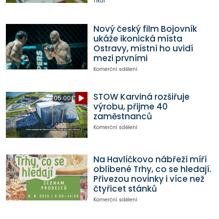
Tikal
Nový český film Bojovník
ukáže ikonická místa
Ostravy, místní ho uvidí
mezi prvními
Komerční sdělení
STOW Karviná rozšiřuje
05:00
výrobu, přijme 40
zaměstnanců
Komerční sdělení
Na Havlíčkovo nábřeží míří
oblíbené Trhy, co se hledají.
Přivezou novinky i více než
čtyřicet stánků
Komerční sdělení