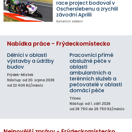
race project bodoval v
Oscherslebenu a zrychlil
závodní Aprilii
Komerční sdělení
Nabídka práce - Frýdeckomístecko
Dělníci v oblasti
Pracovníci přímé
výstavby a údržby
obslužné péče v
budov
oblasti
ambulantních a
Frýdek-Místek
terénních služeb a
Nástup: od 20. srpna 2026
pečovatelé v oblasti
od 22 400 Kč/měsíc
domácí péče
Třinec
Nástup: od 1. září 2026
od 28 750 do 29 750 Kč/měsíc
Nejnovější zprávy - Frýdeckomístecko