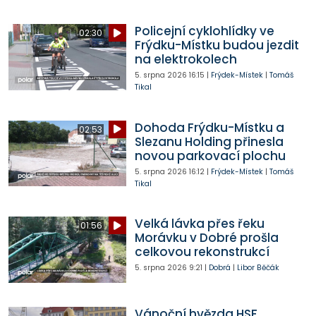
Policejní cyklohlídky ve
02:30
Frýdku-Místku budou jezdit
na elektrokolech
5. srpna 2026
16:15
|
Frýdek-Místek
|
Tomáš
Tikal
Dohoda Frýdku-Místku a
02:53
Slezanu Holding přinesla
novou parkovací plochu
5. srpna 2026
16:12
|
Frýdek-Místek
|
Tomáš
Tikal
Velká lávka přes řeku
01:56
Morávku v Dobré prošla
celkovou rekonstrukcí
5. srpna 2026
9:21
|
Dobrá
|
Libor Běčák
Vánoční hvězda HSF