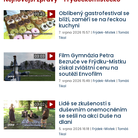
Oblíbený gastrofestival se
02:43
blíží, zaměří se na řeckou
kuchyni
7. srpna 2026
15:57
|
Frýdek-Místek
|
Tomáš
Tikal
Film Gymnázia Petra
03:03
Bezruče ve Frýdku-Místku
získal zvláštní cenu na
soutěži Envofilm
7. srpna 2026
15:49
|
Frýdek-Místek
|
Tomáš
Tikal
Lidé se zkušeností s
03:02
duševním onemocněním
se sešli na akci Duše na
dlani
5. srpna 2026
16:18
|
Frýdek-Místek
|
Tomáš
Tikal