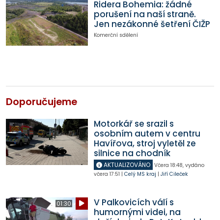
Ridera Bohemia: žádné
porušení na naší straně.
Jen nezákonné šetření ČIŽP
Komerční sdělení
Doporučujeme
Motorkář se srazil s
osobním autem v centru
Havířova, stroj vyletěl ze
silnice na chodník
AKTUALIZOVÁNO
Včera
18:48
,
vydáno
včera
17:51
|
Celý MS kraj
|
Jiří Cileček
V Palkovicích válí s
01:30
humornými videi, na