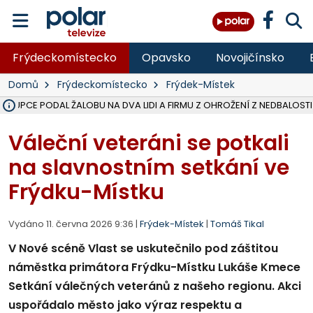
Frýdeckomístecko
Opavsko
Novojičínsko
Domů
Frýdeckomístecko
Frýdek-Místek
ÁSTUPCE PODAL ŽALOBU NA DVA LIDI A FIRMU Z OHROŽENÍ Z NEDBALOSTI
NA SLEZSKÉ HARTĚ PŘIBYLO SINIC, VODA MÁ HORŠÍ KVALITU, HYGIENI
NA BÍLOVECKÝCH NOVÝCH DVORECH SE PO 84 LETECH ROZTOČILY L
KARVINSKÉ MOŘE ZÍSKÁ NOVÉ GASTRO ZÁZEMÍ S VYHLÍDKOVOU TER
REKONSTRUKCE MATEŘSKÉ ŠKOLY V CHLEBIČOVĚ MÍŘÍ DO FINÁLE, VÍ
CYKLISTU (74) SRAZIL V BRUNTÁLU KAMION, JE V OHROŽENÍ ŽIVOTA,
POLICIE HLEDÁ PŘÍPADNÉ SVĚDKY, KTEŘÍ POMŮŽOU OBJASNIT PRŮ
MS KRAJ DOKONČIL OPRAVU SILNICE MEZI VRBNEM A HEŘMANOVICEM
SMVAK NABÍZÍ V DOBĚ SUCHA VODU OBCÍM A FIRMÁM, CISTERNY JE
F-M POKRAČUJE V INSTALACI FOTOVOLTAICKÝCH ELEKTRÁREN, REP
SENIOR AKADEMIE V OPAVĚ ZAHÁJILA DALŠÍ BĚH, REPORTÁŽ NA POL
PLANETÁRIUM V OSTRAVĚ CHYSTÁ POZOROVÁNÍ ČÁSTEČNÉHO ZATMĚ
OPRAVA ULIC V HAVÍŘOVĚ UKONČÍ NELEGÁLNÍ PARKOVÁNÍ VE VNI
V HAVÍŘOVĚ SE TĚŽCE ZRANIL MOTORKÁŘ PO SRÁŽCE S AUTEM, INF
TRAGICKÁ SRÁŽKA VLAKU S KAMIONEM V DOLNÍ LUTYNI Z LEDNA 
Váleční veteráni se potkali
na slavnostním setkání ve
Frýdku-Místku
Vydáno 11. června 2026 9:36 |
Frýdek-Místek
|
Tomáš Tikal
V Nové scéně Vlast se uskutečnilo pod záštitou
náměstka primátora Frýdku-Místku Lukáše Kmece
Setkání válečných veteránů z našeho regionu. Akci
uspořádalo město jako výraz respektu a