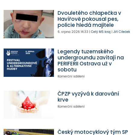
Dvouletého chlapečka v
Havířově pokousal pes,
policie hledá majitele
6. srpna 2026
14:33
|
Celý MS kraj
|
Jiří Cileček
Legendy tuzemského
undergroundu zavítají na
PERIFERII Ostrava už v
sobotu
Komerční sdělení
ČPZP vyzývá k darování
krve
Komerční sdělení
Český motocyklový tým SP