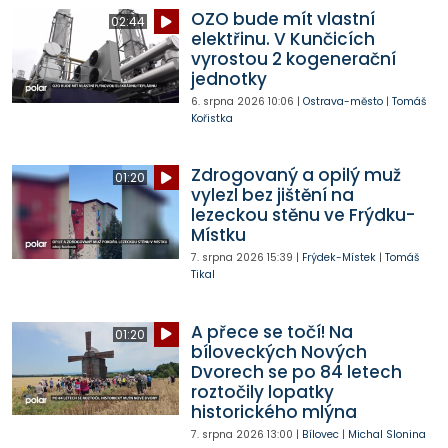
OZO bude mít vlastní
02:44
elektřinu. V Kunčicích
vyrostou 2 kogenerační
jednotky
6. srpna 2026
10:06
|
Ostrava-město
|
Tomáš
Kořistka
Zdrogovaný a opilý muž
01:20
vylezl bez jištění na
lezeckou stěnu ve Frýdku-
Místku
7. srpna 2026
15:39
|
Frýdek-Místek
|
Tomáš
Tikal
A přece se točí! Na
01:20
bíloveckých Nových
Dvorech se po 84 letech
roztočily lopatky
historického mlýna
7. srpna 2026
13:00
|
Bílovec
|
Michal Slonina