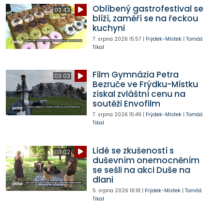
Oblíbený gastrofestival se
02:43
blíží, zaměří se na řeckou
kuchyni
7. srpna 2026
15:57
|
Frýdek-Místek
|
Tomáš
Tikal
Film Gymnázia Petra
03:03
Bezruče ve Frýdku-Místku
získal zvláštní cenu na
soutěži Envofilm
7. srpna 2026
15:49
|
Frýdek-Místek
|
Tomáš
Tikal
Lidé se zkušeností s
03:02
duševním onemocněním
se sešli na akci Duše na
dlani
5. srpna 2026
16:18
|
Frýdek-Místek
|
Tomáš
Tikal