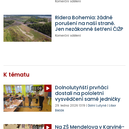
Komerční sdělení
Ridera Bohemia: žádné
porušení na naší straně.
Jen nezákonné šetření ČIŽP
Komerční sdělení
K tématu
Dolnolutyňští prvňáci
02:08
dostali na pololetní
vysvědčení samé jedničky
29. ledna 2026
13:19
|
Dolní Lutyně
|
Libor
Běčák
Na ZŠ Mendelova v Karviné-
02:14