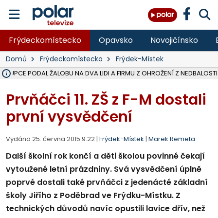
Frýdeckomístecko
Opavsko
Novojičínsko
Domů
Frýdeckomístecko
Frýdek-Místek
ÁSTUPCE PODAL ŽALOBU NA DVA LIDI A FIRMU Z OHROŽENÍ Z NEDBALOSTI
NA SLEZSKÉ HARTĚ PŘIBYLO SINIC, VODA MÁ HORŠÍ KVALITU, HYGIENI
NA BÍLOVECKÝCH NOVÝCH DVORECH SE PO 84 LETECH ROZTOČILY L
KARVINSKÉ MOŘE ZÍSKÁ NOVÉ GASTRO ZÁZEMÍ S VYHLÍDKOVOU TER
REKONSTRUKCE MATEŘSKÉ ŠKOLY V CHLEBIČOVĚ MÍŘÍ DO FINÁLE, VÍ
CYKLISTU (74) SRAZIL V BRUNTÁLU KAMION, JE V OHROŽENÍ ŽIVOTA,
POLICIE HLEDÁ PŘÍPADNÉ SVĚDKY, KTEŘÍ POMŮŽOU OBJASNIT PRŮ
MS KRAJ DOKONČIL OPRAVU SILNICE MEZI VRBNEM A HEŘMANOVICEM
SMVAK NABÍZÍ V DOBĚ SUCHA VODU OBCÍM A FIRMÁM, CISTERNY JE
F-M POKRAČUJE V INSTALACI FOTOVOLTAICKÝCH ELEKTRÁREN, REP
SENIOR AKADEMIE V OPAVĚ ZAHÁJILA DALŠÍ BĚH, REPORTÁŽ NA POL
PLANETÁRIUM V OSTRAVĚ CHYSTÁ POZOROVÁNÍ ČÁSTEČNÉHO ZATMĚ
OPRAVA ULIC V HAVÍŘOVĚ UKONČÍ NELEGÁLNÍ PARKOVÁNÍ VE VNI
V HAVÍŘOVĚ SE TĚŽCE ZRANIL MOTORKÁŘ PO SRÁŽCE S AUTEM, INF
TRAGICKÁ SRÁŽKA VLAKU S KAMIONEM V DOLNÍ LUTYNI Z LEDNA 
Prvňáčci 11. ZŠ z F-M dostali
první vysvědčení
Vydáno 25. června 2015 9:22 |
Frýdek-Místek
|
Marek Remeta
Další školní rok končí a děti školou povinné čekají
vytoužené letní prázdniny. Svá vysvědčení úplně
poprvé dostali také prvňáčci z jedenácté základní
školy Jiřího z Poděbrad ve Frýdku-Místku. Z
technických důvodů navíc opustili lavice dřív, než