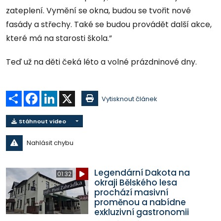
zateplení. Vymění se okna, budou se tvořit nové
fasády a střechy. Také se budou provádět další akce,
které má na starosti škola.”
Teď už na děti čeká léto a volné prázdninové dny.
Sdílet
Facebook
LinkedIn
X
Vytisknout článek
Stáhnout video
Nahlásit chybu
Legendární Dakota na
01:32
okraji Bělského lesa
prochází masivní
proměnou a nabídne
exkluzivní gastronomii