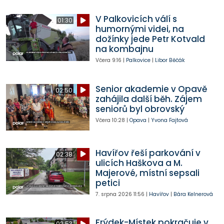
V Palkovicích válí s
01:30
humornými videi, na
dožínky jede Petr Kotvald
na kombajnu
Včera
9:16
|
Palkovice
|
Libor Běčák
Senior akademie v Opavě
02:50
zahájila další běh. Zájem
seniorů byl obrovský
Včera
10:28
|
Opava
|
Yvona Fajtová
Havířov řeší parkování v
02:38
ulicích Haškova a M.
Majerové, místní sepsali
petici
7. srpna 2026
11:56
|
Havířov
|
Bára Kelnerová
Frýdek-Místek pokračuje v
02:53