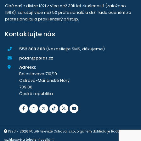
Obě naše divize těží z více než 30ti let zkušeností (založeno
1993), sdružují více než 50 profesionálů a drží řadu ocenění za
profesionalitu a proklientský přístup.
Kontaktujte nás
552 303 303
(Nezasílejte SMS, děkujeme)
polar@polar.cz
Adresa:
Boleslavova 710/19
Ostrava-Mariánské Hory
709 00
Česká republika
1993 - 2026 POLAR televize Ostrava, s.r.o., orgánem dohledu je Rada pro
rozhlasové a televizní vysílání.