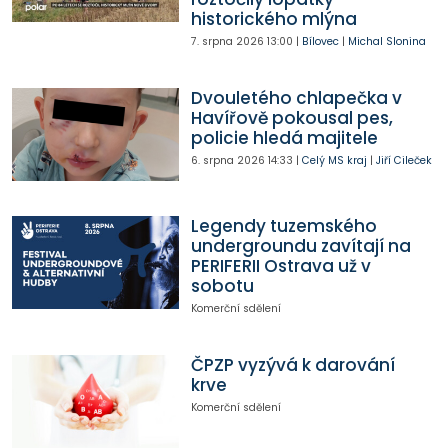
historického mlýna
7. srpna 2026
13:00
|
Bílovec
|
Michal Slonina
Dvouletého chlapečka v
Havířově pokousal pes,
policie hledá majitele
6. srpna 2026
14:33
|
Celý MS kraj
|
Jiří Cileček
Legendy tuzemského
undergroundu zavítají na
PERIFERII Ostrava už v
sobotu
Komerční sdělení
ČPZP vyzývá k darování
krve
Komerční sdělení