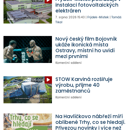
instalaci fotovoltaických
elektráren
7. srpna 2026
15:43
|
Frýdek-Místek
|
Tomáš
Tikal
Nový český film Bojovník
ukáže ikonická místa
Ostravy, místní ho uvidí
mezi prvními
Komerční sdělení
STOW Karviná rozšiřuje
05:00
výrobu, přijme 40
zaměstnanců
Komerční sdělení
Na Havlíčkovo nábřeží míří
oblíbené Trhy, co se hledají.
Přivezou novinky i více než