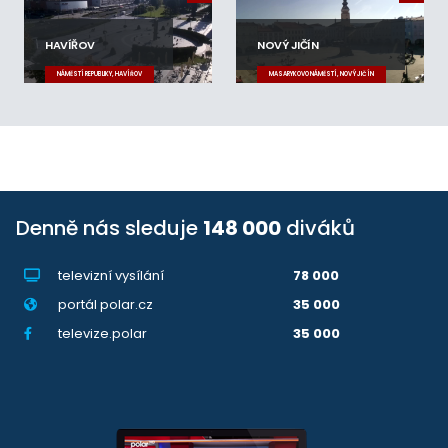
HAVÍŘOV
NOVÝ JIČÍN
NÁMĚSTÍ REPUBLIKY, HAVÍŘOV
MASARYKOVO NÁMĚSTÍ, NOVÝ JIČÍN
Denně nás sleduje
148 000
diváků
televizní vysílání
78 000
portál polar.cz
35 000
televize.polar
35 000