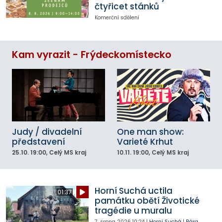
čtyřicet stánků
Komerční sdělení
Kam vyrazit - Frýdeckomístecko
Judy / divadelní
One man show:
představení
Varieté Krhut
25.10.
19:00
, Celý MS kraj
10.11.
19:00
, Celý MS kraj
Horní Suchá uctila
01:37
památku obětí Životické
tragédie u muralu
7. srpna 2026
10:24
|
Horní Suchá
|
Bára