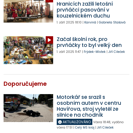
Hranicích zažili letošní
prvňáčci pasování v
kouzelnickém duchu
1. září 2025
18:10
|
Karviná
|
Gabriela Stašová
Začal školní rok, pro
02:31
prvňáčky to byl velký den
1. září 2025
11:47
|
Frýdek-Místek
|
Jiří Cileček
Doporučujeme
Motorkář se srazil s
osobním autem v centru
Havířova, stroj vyletěl ze
silnice na chodník
AKTUALIZOVÁNO
Včera
18:48
,
vydáno
včera
17:51
|
Celý MS kraj
|
Jiří Cileček