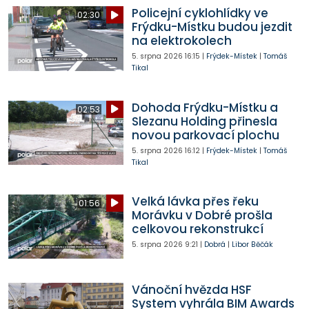
Policejní cyklohlídky ve
02:30
Frýdku-Místku budou jezdit
na elektrokolech
5. srpna 2026
16:15
|
Frýdek-Místek
|
Tomáš
Tikal
Dohoda Frýdku-Místku a
02:53
Slezanu Holding přinesla
novou parkovací plochu
5. srpna 2026
16:12
|
Frýdek-Místek
|
Tomáš
Tikal
Velká lávka přes řeku
01:56
Morávku v Dobré prošla
celkovou rekonstrukcí
5. srpna 2026
9:21
|
Dobrá
|
Libor Běčák
Vánoční hvězda HSF
System vyhrála BIM Awards