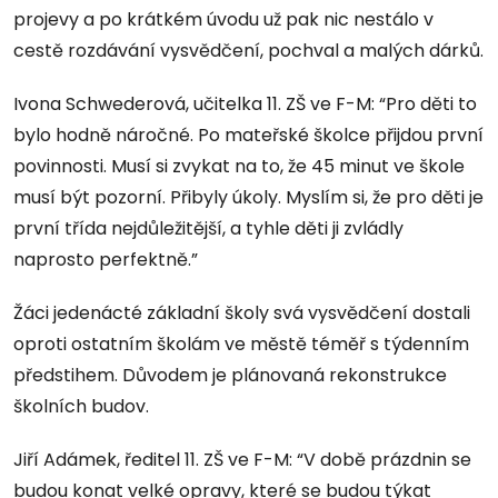
projevy a po krátkém úvodu už pak nic nestálo v
cestě rozdávání vysvědčení, pochval a malých dárků.
Ivona Schwederová, učitelka 11. ZŠ ve F-M: “Pro děti to
bylo hodně náročné. Po mateřské školce přijdou první
povinnosti. Musí si zvykat na to, že 45 minut ve škole
musí být pozorní. Přibyly úkoly. Myslím si, že pro děti je
první třída nejdůležitější, a tyhle děti ji zvládly
naprosto perfektně.”
Žáci jedenácté základní školy svá vysvědčení dostali
oproti ostatním školám ve městě téměř s týdenním
předstihem. Důvodem je plánovaná rekonstrukce
školních budov.
Jiří Adámek, ředitel 11. ZŠ ve F-M: “V době prázdnin se
budou konat velké opravy, které se budou týkat