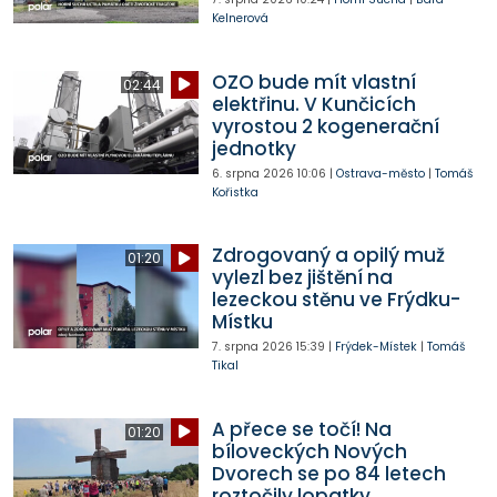
Kelnerová
OZO bude mít vlastní
02:44
elektřinu. V Kunčicích
vyrostou 2 kogenerační
jednotky
6. srpna 2026
10:06
|
Ostrava-město
|
Tomáš
Kořistka
Zdrogovaný a opilý muž
01:20
vylezl bez jištění na
lezeckou stěnu ve Frýdku-
Místku
7. srpna 2026
15:39
|
Frýdek-Místek
|
Tomáš
Tikal
A přece se točí! Na
01:20
bíloveckých Nových
Dvorech se po 84 letech
roztočily lopatky