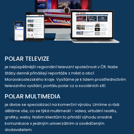
POLAR TELEVIZE
je nejúspěšnější regionální televizní společnost v ČR. Naše
štáby denně přinášejí reportáže z měst a obcí
Moravskoslezského kraje. Vysíláme je k lidem prostřednictvím
televizního vysílání, portálu polar.cz a sociálních sítí.
POLAR MULTIMEDIA
je divize se specializací na komerční výrobu. Umíme a rádi
děláme vše, co se týká multimedií - videa, virtuální realitu,
grafiky, weby. Našim klientům to přináší výhodu snadné
komunikace s jediným univerzálním a osvědčeným
dodavatelem.