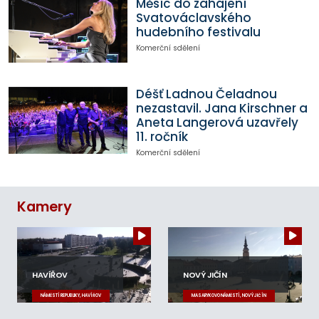
Měsíc do zahájení
Svatováclavského
hudebního festivalu
Komerční sdělení
Déšť Ladnou Čeladnou
nezastavil. Jana Kirschner a
Aneta Langerová uzavřely
11. ročník
Komerční sdělení
Kamery
HAVÍŘOV
NOVÝ JIČÍN
NÁMĚSTÍ REPUBLIKY, HAVÍŘOV
MASARYKOVO NÁMĚSTÍ, NOVÝ JIČÍN