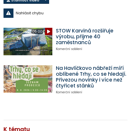
Stáhnout video
Nahlásit chybu
STOW Karviná rozšiřuje
05:00
výrobu, přijme 40
zaměstnanců
Komerční sdělení
Na Havlíčkovo nábřeží míří
oblíbené Trhy, co se hledají.
Přivezou novinky i více než
čtyřicet stánků
Komerční sdělení
K tématu