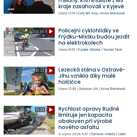
miliony. Kriminalisté z MS
kraje zasahovali v Kyjevě
Včera
10:14
|
Celý MS kraj
|
Anna Břenková
Policejní cyklohlídky ve
02:30
Frýdku-Místku budou jezdit
na elektrokolech
Včera
16:15
|
Frýdek-Místek
|
Tomáš Tikal
Lezecká stěna v Ostravě-
01:22
Jihu vznikla díky malé
holčičce
Včera
13:48
|
Ostrava-Jih
|
Anna Břenková
Rychlost opravy Rudné
01:33
limituje jen kapacita
obaloven při výrobě
nového asfaltu
4. srpna 2026
6:47
|
Ostrava-město
|
Libor