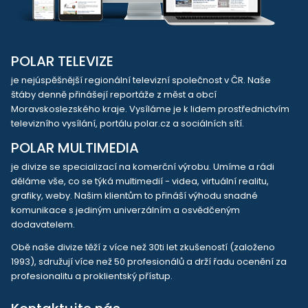
POLAR TELEVIZE
je nejúspěšnější regionální televizní společnost v ČR. Naše
štáby denně přinášejí reportáže z měst a obcí
Moravskoslezského kraje. Vysíláme je k lidem prostřednictvím
televizního vysílání, portálu polar.cz a sociálních sítí.
POLAR MULTIMEDIA
je divize se specializací na komerční výrobu. Umíme a rádi
děláme vše, co se týká multimedií - videa, virtuální realitu,
grafiky, weby. Našim klientům to přináší výhodu snadné
komunikace s jediným univerzálním a osvědčeným
dodavatelem.
Obě naše divize těží z více než 30ti let zkušeností (založeno
1993), sdružují více než 50 profesionálů a drží řadu ocenění za
profesionalitu a proklientský přístup.