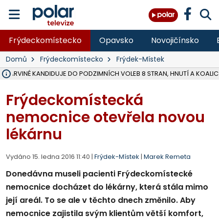
Frýdeckomístecko
Opavsko
Novojičínsko
Domů
Frýdeckomístecko
Frýdek-Místek
V KARVINÉ KANDIDUJE DO PODZIMNÍCH VOLEB 8 STRAN, HNUTÍ A KOALIC
ÚOHS DAL ZÁTORU POKUTU 100 000 ZA CHYBY V ZAKÁZCE NA OBN
AREÁL LODIČEK V KARVINÉ SE PŘIPRAVUJE NA VELKOU REKONSTRUKC
KARVINÁ ZNÁ BUDOUCÍ PODOBU AREÁLU LODIČKY V PARKU BOŽEN
MORAVSKOSLEZŠTÍ POLICISTÉ ODHALILI MEZINÁRODNÍ GANG PODVO
LÁKALI LIDI NA ZISKY Z KRYPTOMĚN, INFO A VIDEO NA POLAR.CZ
MINISTESTVO ŽIVOTNÍHO PROSTŘEDÍ PŘEVZALO VYŠETŘOVÁNÍ KAU
A ROZHODLO, ŽE VINÍK ZA ŠKODY PO ZAVEZENÍ TUNAMI ODPADU NE
MUŽ V PŘÍBOŘE SE VÁŽNĚ ZRANIL PŘI PRÁCI S ROZBRUŠOVAČKOU, I
SLEZSKÁ OSTRAVA PŘIPRAVUJE PROJEKTOVOU DOKUMENTACI PRO 
FRÝDEK-MÍSTEK DOKONČIL STAVBU VOLNOČASOVÉHO AREÁLU NA RIVI
HNUTÍ ANO V HAVÍŘOVĚ NEZAŘADÍ HEJTMANA JOSEFA BĚLICU NA V
MS KRAJ VYBUDUJE ZA 40 MILIONŮ V JABLUNKOVĚ NOVÝ MOST PŘES O
FOTBALISTA LAURI LAINE SE VRACÍ Z BANÍKU OSTRAVA NA PŮL ROK
F-M DOKONČIL VOLNOČASOVÝ AREÁL RIVKA PARK ZA 62 MILIONŮ,
Frýdeckomístecká
nemocnice otevřela novou
lékárnu
Vydáno 15. ledna 2016 11:40 |
Frýdek-Místek
|
Marek Remeta
Donedávna museli pacienti Frýdeckomístecké
nemocnice docházet do lékárny, která stála mimo
její areál. To se ale v těchto dnech změnilo. Aby
nemocnice zajistila svým klientům větší komfort,