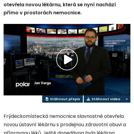
otevřela novou lékárnu, která se nyní nachází
přímo v prostorách nemocnice.
Přehrát
video
Stáhnout přepis
Stáhnout video
Frýdeckomístecká nemocnice slavnostně otevřela
novou ústavní lékárnu s prodejnou zdravotní obuvi a
přípravnou léků. Ještě donedávna byla lékárna