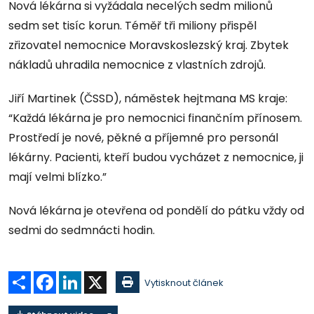
Nová lékárna si vyžádala necelých sedm milionů
sedm set tisíc korun. Téměř tři miliony přispěl
zřizovatel nemocnice Moravskoslezský kraj. Zbytek
nákladů uhradila nemocnice z vlastních zdrojů.
Jiří Martinek (ČSSD), náměstek hejtmana MS kraje:
“Každá lékárna je pro nemocnici finančním přínosem.
Prostředí je nové, pěkné a příjemné pro personál
lékárny. Pacienti, kteří budou vycházet z nemocnice, ji
mají velmi blízko.”
Nová lékárna je otevřena od pondělí do pátku vždy od
sedmi do sedmnácti hodin.
Sdílet
Facebook
LinkedIn
X
Vytisknout článek