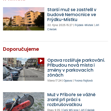
Starší muž se zastřelil v
budově Nemocnice ve
Frýdku-Místku
22. října 2025
15:27
|
Frýdek-Místek
|
Jiří
Cileček
Doporučujeme
Opava rozšiřuje parkování.
02:33
Přibudou nová místa i
změny v parkovacích
zónách
Včera
17:24
|
Opava
|
Yvona Fajtová
Muž v Příboře se vážně
zranil při práci s
rozbrušovačkou
Dnes
9:35
|
Celý MS kraj
|
Jiří Cileček