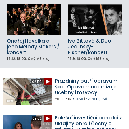
Ondřej Havelka a
Iva Bittová & Duo
jeho Melody Makers /
Jedlinský-
koncert
Fischer/koncert
15.12.
18:00
, Celý MS kraj
15.9.
18:00
, Celý MS kraj
Prázdniny patří opravám
02:56
škol. Opava modernizuje
učebny i rozvody
Včera
18:13
|
Opava
|
Yvona Fajtová
Falešní investiční poradci z
03:02
Ukrajiny obrali Čechy o