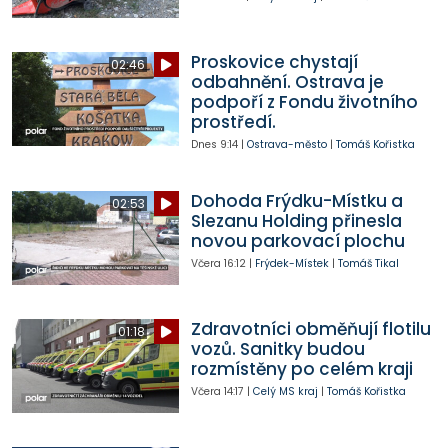
Proskovice chystají
02:46
odbahnění. Ostrava je
podpoří z Fondu životního
prostředí.
Dnes
9:14
|
Ostrava-město
|
Tomáš Kořistka
Dohoda Frýdku-Místku a
02:53
Slezanu Holding přinesla
novou parkovací plochu
Včera
16:12
|
Frýdek-Místek
|
Tomáš Tikal
Zdravotníci obměňují flotilu
01:18
vozů. Sanitky budou
rozmístěny po celém kraji
Včera
14:17
|
Celý MS kraj
|
Tomáš Kořistka