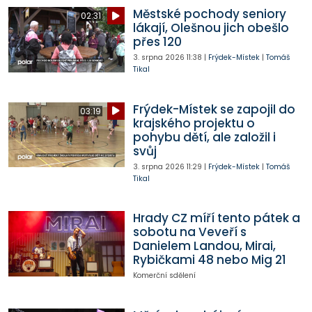
Městské pochody seniory
02:31
lákají, Olešnou jich obešlo
přes 120
3. srpna 2026
11:38
|
Frýdek-Místek
|
Tomáš
Tikal
Frýdek-Místek se zapojil do
03:19
krajského projektu o
pohybu dětí, ale založil i
svůj
3. srpna 2026
11:29
|
Frýdek-Místek
|
Tomáš
Tikal
Hrady CZ míří tento pátek a
sobotu na Veveří s
Danielem Landou, Mirai,
Rybičkami 48 nebo Mig 21
Komerční sdělení