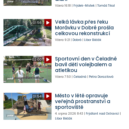
Včera
16:18
|
Frýdek-Místek
|
Tomáš Tikal
Velká lávka přes řeku
01:56
Morávku v Dobré prošla
celkovou rekonstrukcí
Včera
9:21
|
Dobrá
|
Libor Běčák
Sportovní den v Čeladné
02:00
bavil děti volejbalem a
atletikou
Včera
7:50
|
Čeladná
|
Petra Dorazilová
Město v létě opravuje
01:54
veřejná prostranství a
sportoviště
4. srpna 2026
8:43
|
Frýdlant nad Ostravicí
|
Libor Běčák