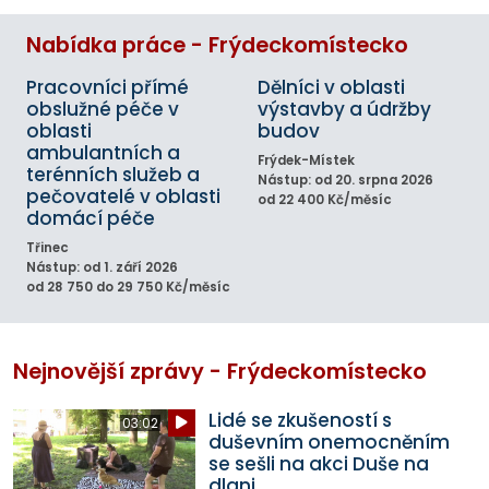
Nabídka práce - Frýdeckomístecko
Pracovníci přímé
Dělníci v oblasti
obslužné péče v
výstavby a údržby
oblasti
budov
ambulantních a
Frýdek-Místek
terénních služeb a
Nástup: od 20. srpna 2026
pečovatelé v oblasti
od 22 400 Kč/měsíc
domácí péče
Třinec
Nástup: od 1. září 2026
od 28 750 do 29 750 Kč/měsíc
Nejnovější zprávy - Frýdeckomístecko
Lidé se zkušeností s
03:02
duševním onemocněním
se sešli na akci Duše na
dlani