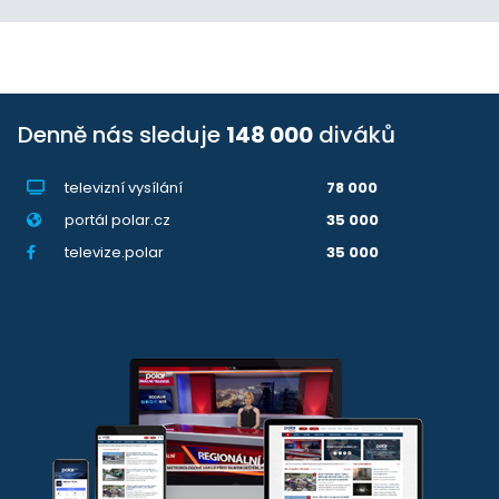
Denně nás sleduje
148 000
diváků
televizní vysílání
78 000
portál polar.cz
35 000
televize.polar
35 000