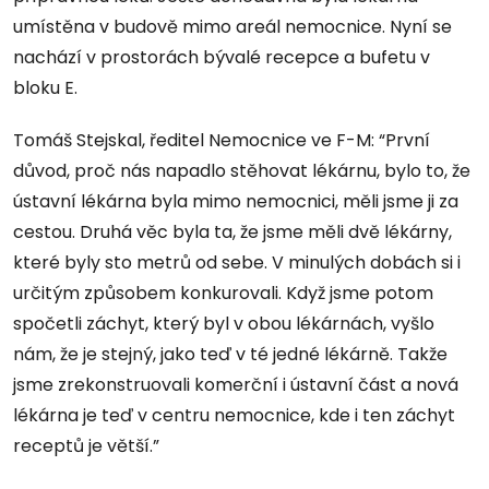
umístěna v budově mimo areál nemocnice. Nyní se
nachází v prostorách bývalé recepce a bufetu v
bloku E.
Tomáš Stejskal, ředitel Nemocnice ve F-M: “První
důvod, proč nás napadlo stěhovat lékárnu, bylo to, že
ústavní lékárna byla mimo nemocnici, měli jsme ji za
cestou. Druhá věc byla ta, že jsme měli dvě lékárny,
které byly sto metrů od sebe. V minulých dobách si i
určitým způsobem konkurovali. Když jsme potom
spočetli záchyt, který byl v obou lékárnách, vyšlo
nám, že je stejný, jako teď v té jedné lékárně. Takže
jsme zrekonstruovali komerční i ústavní část a nová
lékárna je teď v centru nemocnice, kde i ten záchyt
receptů je větší.”