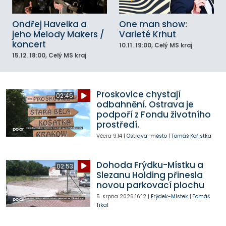
Ondřej Havelka a
One man show:
jeho Melody Makers /
Varieté Krhut
koncert
10.11.
19:00
, Celý MS kraj
15.12.
18:00
, Celý MS kraj
Proskovice chystají
02:46
odbahnění. Ostrava je
podpoří z Fondu životního
prostředí.
Včera
9:14
|
Ostrava-město
|
Tomáš Kořistka
Dohoda Frýdku-Místku a
02:53
Slezanu Holding přinesla
novou parkovací plochu
5. srpna 2026
16:12
|
Frýdek-Místek
|
Tomáš
Tikal