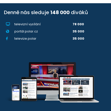
Denně nás sleduje
148 000
diváků
televizní vysílání
78 000
portál polar.cz
35 000
televize.polar
35 000