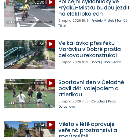
Policejní cyklohlídky ve
02:30
Frýdku-Místku budou jezdit
na elektrokolech
5. srpna 2026
16:15
|
Frýdek-Místek
|
Tomáš
Tikal
Velká lávka přes řeku
01:56
Morávku v Dobré prošla
celkovou rekonstrukcí
5. srpna 2026
9:21
|
Dobrá
|
Libor Běčák
Sportovní den v Čeladné
02:00
bavil děti volejbalem a
atletikou
5. srpna 2026
7:50
|
Čeladná
|
Petra
Dorazilová
Město v létě opravuje
01:54
veřejná prostranství a
sportoviště