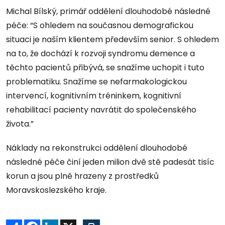
Michal Bílský, primář oddělení dlouhodobé následné
péče: “S ohledem na současnou demografickou
situaci je naším klientem především senior. S ohledem
na to, že dochází k rozvoji syndromu demence a
těchto pacientů přibývá, se snažíme uchopit i tuto
problematiku. Snažíme se nefarmakologickou
intervencí, kognitivním tréninkem, kognitivní
rehabilitací pacienty navrátit do společenského
života.”
Náklady na rekonstrukci oddělení dlouhodobé
následné péče činí jeden milion dvě stě padesát tisíc
korun a jsou plně hrazeny z prostředků
Moravskoslezského kraje.
Sdílet
Facebook
LinkedIn
X