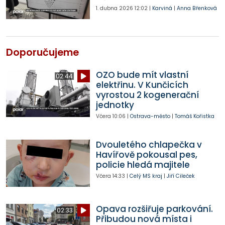
1. dubna 2026
12:02
|
Karviná
|
Anna Břenková
Doporučujeme
OZO bude mít vlastní
02:44
elektřinu. V Kunčicích
vyrostou 2 kogenerační
jednotky
Včera
10:06
|
Ostrava-město
|
Tomáš Kořistka
Dvouletého chlapečka v
Havířově pokousal pes,
policie hledá majitele
Včera
14:33
|
Celý MS kraj
|
Jiří Cileček
Opava rozšiřuje parkování.
02:33
Přibudou nová místa i