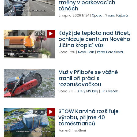
změny v parkovacích
zónách
5. srpna 2026
17:24
|
Opava
|
Yvona Fajtová
Když jde teplota nad třicet,
01:20
ochlazuje centrum Nového
Jičína kropicí vůz
Včera
11:26
|
Nový Jičín
|
Petra Dorazilová
Muž v Příboře se vážně
zranil při práci s
rozbrušovačkou
Včera
9:35
|
Celý MS kraj
|
Jiří Cileček
STOW Karviná rozšiřuje
05:00
výrobu, přijme 40
zaměstnanců
Komerční sdělení