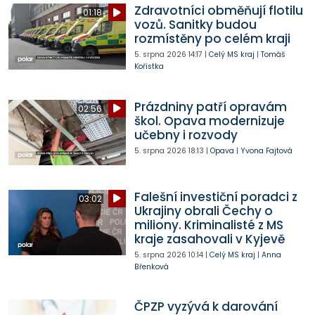
Zdravotníci obměňují flotilu
01:18
vozů. Sanitky budou
rozmístěny po celém kraji
5. srpna 2026
14:17
|
Celý MS kraj
|
Tomáš
Kořistka
Prázdniny patří opravám
02:56
škol. Opava modernizuje
učebny i rozvody
5. srpna 2026
18:13
|
Opava
|
Yvona Fajtová
Falešní investiční poradci z
03:02
Ukrajiny obrali Čechy o
miliony. Kriminalisté z MS
kraje zasahovali v Kyjevě
5. srpna 2026
10:14
|
Celý MS kraj
|
Anna
Břenková
ČPZP vyzývá k darování