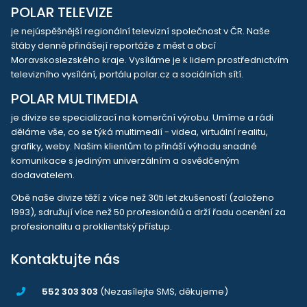
POLAR TELEVIZE
je nejúspěšnější regionální televizní společnost v ČR. Naše
štáby denně přinášejí reportáže z měst a obcí
Moravskoslezského kraje. Vysíláme je k lidem prostřednictvím
televizního vysílání, portálu polar.cz a sociálních sítí.
POLAR MULTIMEDIA
je divize se specializací na komerční výrobu. Umíme a rádi
děláme vše, co se týká multimedií - videa, virtuální realitu,
grafiky, weby. Našim klientům to přináší výhodu snadné
komunikace s jediným univerzálním a osvědčeným
dodavatelem.
Obě naše divize těží z více než 30ti let zkušeností (založeno
1993), sdružují více než 50 profesionálů a drží řadu ocenění za
profesionalitu a proklientský přístup.
Kontaktujte nás
552 303 303
(Nezasílejte SMS, děkujeme)