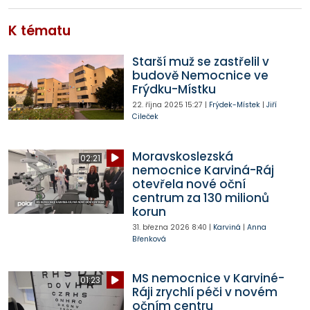
K tématu
Starší muž se zastřelil v
budově Nemocnice ve
Frýdku-Místku
22. října 2025
15:27
|
Frýdek-Místek
|
Jiří
Cileček
Moravskoslezská
02:21
nemocnice Karviná-Ráj
otevřela nové oční
centrum za 130 milionů
korun
31. března 2026
8:40
|
Karviná
|
Anna
Břenková
MS nemocnice v Karviné-
01:23
Ráji zrychlí péči v novém
očním centru