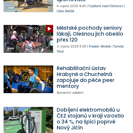
4. srpna 2026
8:43
|
Frýdlant nad Ostravicí
|
Libor Běčák
Městské pochody seniory
02:31
lákají, Olešnou jich obešlo
přes 120
3. srpna 2026
11:38
|
Frýdek-Místek
|
Tomáš
Tikal
Rehabilitační ústav
Hrabyně a Chuchelná
zapojuje do péče peer
mentory
Komerční sdělení
Dobíjení elektromobilů u
ČEZ stojanů v kraji vzrostlo
o 34 %, na špici poprvé
Nový Jičín