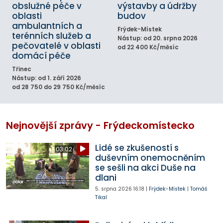
obslužné péče v
výstavby a údržby
oblasti
budov
ambulantních a
Frýdek-Místek
terénních služeb a
Nástup: od 20. srpna 2026
pečovatelé v oblasti
od 22 400 Kč/měsíc
domácí péče
Třinec
Nástup: od 1. září 2026
od 28 750 do 29 750 Kč/měsíc
Nejnovější zprávy - Frýdeckomístecko
Lidé se zkušeností s
03:02
duševním onemocněním
se sešli na akci Duše na
dlani
5. srpna 2026
16:18
|
Frýdek-Místek
|
Tomáš
Tikal