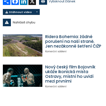
Vytisknout článek
Stáhnout video
Nahlásit chybu
Ridera Bohemia: žádné
porušení na naší straně.
Jen nezákonné šetření ČIŽP
Komerční sdělení
Nový český film Bojovník
ukáže ikonická místa
Ostravy, místní ho uvidí
mezi prvními
Komerční sdělení