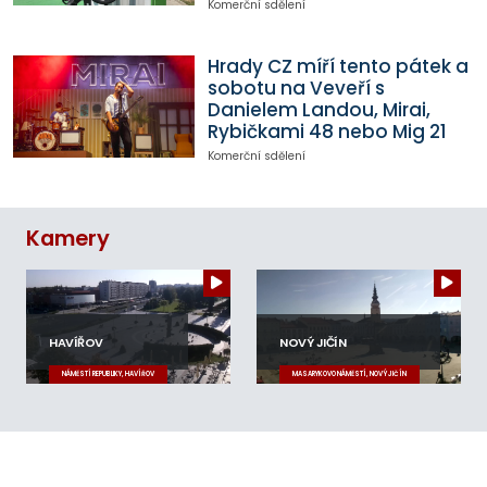
Komerční sdělení
Hrady CZ míří tento pátek a
sobotu na Veveří s
Danielem Landou, Mirai,
Rybičkami 48 nebo Mig 21
Komerční sdělení
Kamery
HAVÍŘOV
NOVÝ JIČÍN
NÁMĚSTÍ REPUBLIKY, HAVÍŘOV
MASARYKOVO NÁMĚSTÍ, NOVÝ JIČÍN