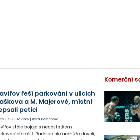
Komerční s
avířov řeší parkování v ulicích
aškova a M. Majerové, místní
epsali petici
es
11:56
|
Havířov
|
Bára Kelnerová
vířov stále bojuje s nedostatkem
rkovacích míst. Radnice ale nemůže dovoli,
0