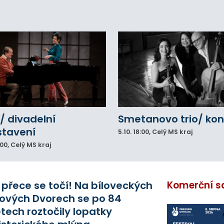
eálu. Vyšplhal na lezeckou stěnu a nemohl
lů.
/ divadelní
Smetanovo trio/ kon
stavení
5.10.
18:00
, Celý MS kraj
:00
, Celý MS kraj
 přece se točí! Na bíloveckých
Komerční s
ových Dvorech se po 84
etech roztočily lopatky