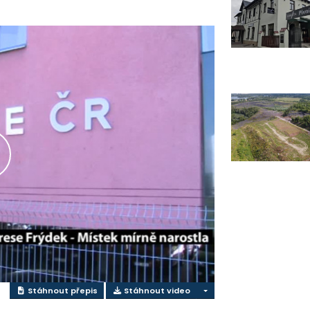
řehrát
ideo
Stáhnout přepis
Stáhnout video