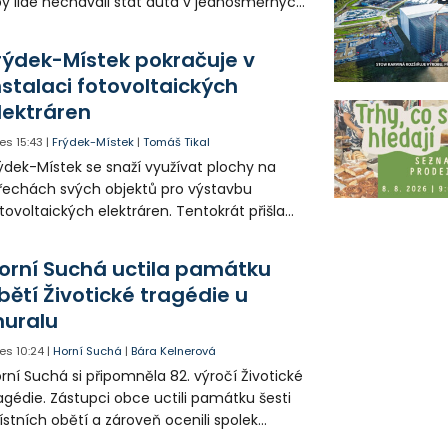
y lidé nechávali stát auta v jednosměrných
icích, kde nezbývá místo pro průjezd IZS.
tuace se teď řeší v jednom vnitrobloku, kde
rýdek-Místek pokračuje v
 někteří obyvatelé rozhodli sepsat petici.
nstalaci fotovoltaických
lektráren
es
15:43
|
Frýdek-Místek
|
Tomáš Tikal
ýdek-Místek se snaží využívat plochy na
řechách svých objektů pro výstavbu
tovoltaických elektráren. Tentokrát přišla
da na 11. Základní školu ve Frýdku.
orní Suchá uctila památku
bětí Životické tragédie u
uralu
es
10:24
|
Horní Suchá
|
Bára Kelnerová
rní Suchá si připomněla 82. výročí Životické
agédie. Zástupci obce uctili památku šesti
stních obětí a zároveň ocenili spolek
votice Sobě za zpřístupnění informací o