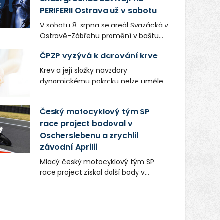
PERIFERII Ostrava už v sobotu
V sobotu 8. srpna se areál Svazácká v
Ostravě-Zábřehu promění v baštu
undergroundové a alternativní
ČPZP vyzývá k darování krve
hudby. Uskuteční se zde totiž první
ročník festivalu PERIFERIE Ostrava.
Krev a její složky navzdory
Brány areálu se otevřou půlhodinu po
dynamickému pokroku nelze uměle
poledni, na příchozí čekají koncerty,
vyrobit. Zdravotnictví se tudíž bez
autorská čtení a rozhovory.
ochoty lidí darovat tuto
Český motocyklový tým SP
Vstupenky v ceně 450 Kč jsou v
nenahraditelnou tělní tekutinu
prodeji.
race project bodoval v
neobejde. Naléhavá potřeba doplnit
Oscherslebenu a zrychlil
krevní zásoby nastává vždy v létě,
kdy stoupá počet úrazů. Česká
závodní Aprilii
průmyslová zdravotní pojišťovna
Mladý český motocyklový tým SP
(ČPZP) apeluje na všechny, kteří se
race project získal další body v
těší dobrému zdraví, aby se stali
mezinárodním šampionátu EURO
pravidelnými dárci krve.
MOTO. Při závodním víkendu, který se
konal od 31. července do 2. srpna na
německém okruhu Oschersleben,