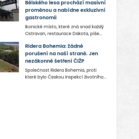
Bělského lesa prochází masivní
proměnou a nabídne exkluzivní
gastronomii
Ikonické místo, které zná snad každý
Ostravan, restaurace Dakota, píše
novou kapitolu. Silná mateřská
Ridera Bohemia: žádné
společnost Dang Investment Group
porušení na naší straně. Jen
s.r.o. investuje do projektu přes 50
nezákonné šetření ČIŽP
milionů korun. Cílem je přinést
Ostravě dva špičkové gastronomické
Společnost Ridera Bohemia, proti
koncepty, které v regionu dosud
které bylo Českou inspekcí životního
chyběly, luxusní středomořskou
prostředí (ČIŽP) čtyři roky vedeno
kuchyni a autentickou asijskou
vykonstruované řízení, při realizaci
gastronomii.
OVS na heřmanické haldě
postupovala v souladu se zákonem a
zadáním státního podniku DIAMO a v
této souvislosti nelze hovořit o
žádném odpadu. Ridera od počátku
označovala řízení ČIŽP za nezákonné
a domáhala se práva na spravedlivý