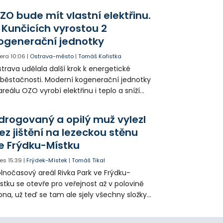
agédii prostřednictvím QR kódů u
ZO bude mít vlastní elektřinu.
amátníků.
 Kunčicích vyrostou 2
ogenerační jednotky
era
10:06
|
Ostrava-město
|
Tomáš Kořistka
trava udělala další krok k energetické
běstačnosti. Moderní kogenerační jednotky
areálu OZO vyrobí elektřinu i teplo a sníží
klady i emise. Malou elektrárnu postaví
olia přímo v Kunčicích.
drogovaný a opilý muž vylezl
ez jištění na lezeckou stěnu
e Frýdku-Místku
es
15:39
|
Frýdek-Místek
|
Tomáš Tikal
lnočasový areál Rivka Park ve Frýdku-
stku se otevře pro veřejnost až v polovině
pna, už teď se tam ale sjely všechny složky
áchranného systému. Důvodem bylo
iknutí opilého muže pod vlivem drog do