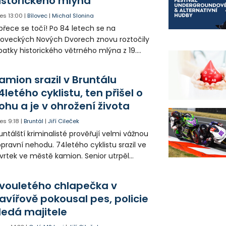
istorického mlýna
es
13:00
|
Bílovec
|
Michal Slonina
přece se točí! Po 84 letech se na
loveckých Nových Dvorech znovu roztočily
patky historického větrného mlýna z 19.
oletí. Kvůli nepříznivému větru je ale museli
zpohybovat dobrovolníci.
amion srazil v Bruntálu
4letého cyklistu, ten přišel o
ohu a je v ohrožení života
es
9:18
|
Bruntál
|
Jiří Cileček
untálští kriminalisté prověřují velmi vážnou
pravní nehodu. 74letého cyklistu srazil ve
vrtek ve městě kamion. Senior utrpěl
vastující zranění nohy a v ohrožení života
l letecky přepraven do nemocnice. Policie
vouletého chlapečka v
edá případné svědky.
avířově pokousal pes, policie
ledá majitele