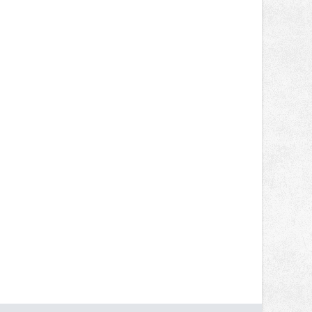
nepotkají.