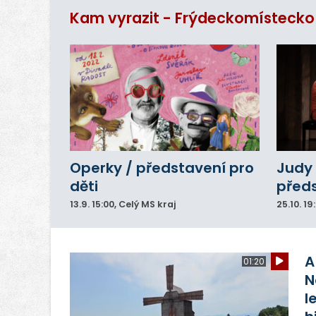
ar
Kam vyrazit - Frýdeckomístecko
do
Operky / představení pro
Judy 
děti
před
13.9.
15:00
, Celý MS kraj
25.10.
19
A
01:20
N
l