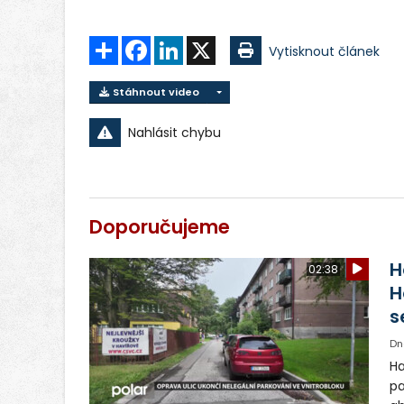
Sdílet
Facebook
LinkedIn
X
Vytisknout článek
Stáhnout video
Nahlásit chybu
Doporučujeme
H
02:38
H
s
Dn
Ha
pa