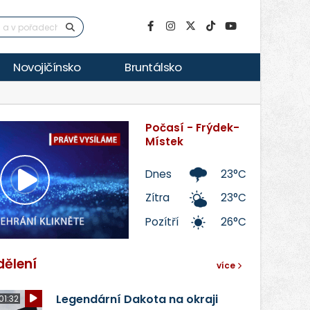
Novojičínsko
Bruntálsko
Počasí - Frýdek-
Místek
Dnes
23°C
Přehrát
Zítra
23°C
Pozítří
26°C
video
dělení
více
Legendární Dakota na okraji
01:32