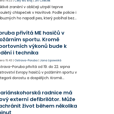
era
14:33
|
Celý MS kraj
|
Jiří Cileček
klivé zranění v obličeji utrpěl teprve
ouletý chlapeček v Havířově. Podle policie i
íbuzných ho napadl pes, který pobíhal bez
dítka a náhubku. Majitel psa údajně z místa
ešel. Případem už se zabývá policie, která
oruba přivítá ME hasičů v
jitele psa hledá.
ožárním sportu. Kromě
portovních výkonů bude k
idění i technika
era
15:43
|
Ostrava-Poruba
|
Jana Lipowská
trava-Poruba přivítá od 19. do 22. srpna
strovství Evropy hasičů v požárním sportu v
tegorii dorostu a dospělých. Kromě
ortovních výkonů budou k vidění také
ázky historické i současné techniky.
ariánskohorská radnice má
ový externí defibrilátor. Může
achránit život během několika
inut