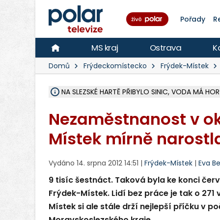
Pořady
R
MS kraj
Ostrava
K
Domů
Frýdeckomístecko
Frýdek-Místek
NA SLEZSKÉ HARTĚ PŘIBYLO SINIC, VODA MÁ HORŠ
ÚOHS DAL ZÁTORU POKUTU 100 000 ZA CHYBY 
AREÁL LODIČEK V KARVINÉ SE PŘIPRAVUJE NA VE
KARVINÁ ZNÁ BUDOUCÍ PODOBU AREÁLU LODIČ
CYKLISTU (74) SRAZIL V BRUNTÁLU KAMION, JE 
POLICIE HLEDÁ PŘÍPADNÉ SVĚDKY, KTEŘÍ POMŮ
RADNÍ OSTRAVY A POSLANKYNĚ A. HOFFMANNOV
NA POSTUP MINISTERSTVA ŽIVOTNÍHO PROSTŘED
MUŽ V PŘÍBOŘE SE VÁŽNĚ ZRANIL PŘI PRÁCI S 
SLEZSKÁ OSTRAVA PŘIPRAVUJE PROJEKTOVOU D
PODEZŘELÝ BALÍČEK ZASTAVIL PROVOZ NA NÁDRA
CHLAPEČKA (2) V HAVÍŘOVĚ POKOUSAL PES, POLI
MS KRAJ VYBUDUJE ZA 40 MILIONŮ V JABLUNKOVĚ
FOTBALISTA LAURI LAINE SE VRACÍ Z BANÍKU OS
F-M DOKONČIL VOLNOČASOVÝ AREÁL RIVKA PA
Nezaměstnanost v ok
Místek mírně narostl
Vydáno 14. srpna 2012 14:51 |
Frýdek-Místek
|
Eva B
9 tisíc šestnáct. Taková byla ke konci č
Frýdek-Místek. Lidí bez práce je tak o 271
Místek si ale stále drží nejlepší příčku v
Moravskoslezského kraje.