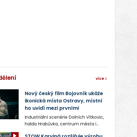
správní proces.
dělení
více
Nový český film Bojovník ukáže
ikonická místa Ostravy, místní
ho uvidí mezi prvními
Industriální scenérie Dolních Vítkovic,
halda Hrabůvka, centrum města i
další ikonická místa Ostravy se objeví
STOW Karviná rozšiřuje výrobu,
5:00