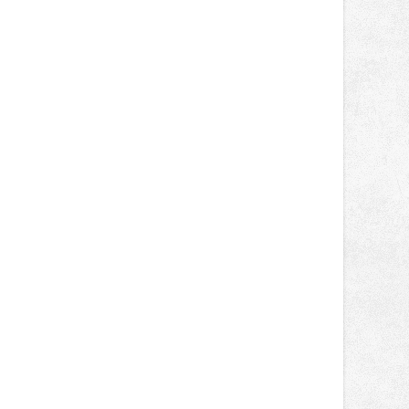
obsadil Filip Novotný ve třídě
Supersport desáté a jedenácté
místo. Maks Palmowski dokončil oba
závody kategorie Sportbike na
dvanácté příčce. Přestože výsledky
zůstaly za očekáváním týmu, důležitý
posun přineslo testování nového
aerodynamického řešení pro Aprilii
RS660, které motocykl znatelně
zrychlilo.