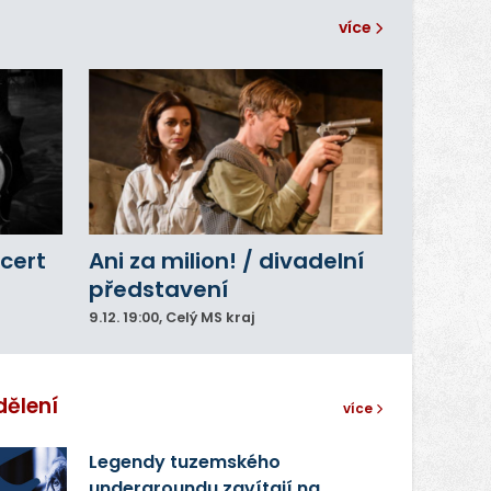
více
cert
Ani za milion! / divadelní
představení
9.12.
19:00
, Celý MS kraj
dělení
více
Legendy tuzemského
undergroundu zavítají na