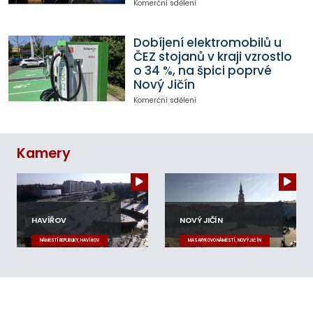
Komerční sdělení
Dobíjení elektromobilů u
ČEZ stojanů v kraji vzrostlo
o 34 %, na špici poprvé
Nový Jičín
Komerční sdělení
Kamery
HAVÍŘOV
NOVÝ JIČÍN
NÁMĚSTÍ REPUBLIKY, HAVÍŘOV
MASARYKOVO NÁMĚSTÍ, NOVÝ JIČÍN