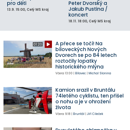
pro děti
Peter Dvorský a
Jakub Pustina /
13.9.
15:00
, Celý MS kraj
koncert
18.11.
18:00
, Celý MS kraj
A přece se točí! Na
01:20
bíloveckých Nových
Dvorech se po 84 letech
roztočily lopatky
historického mlýna
Včera
13:00
|
Bílovec
|
Michal Slonina
Kamion srazil v Bruntálu
74letého cyklistu, ten přišel
o nohu a je v ohrožení
života
Včera
9:18
|
Bruntál
|
Jiří Cileček