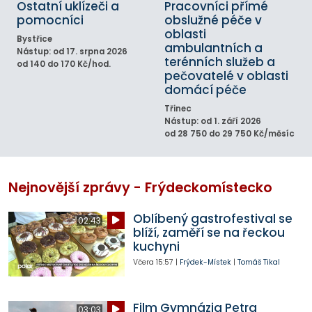
Ostatní uklízeči a
Pracovníci přímé
pomocníci
obslužné péče v
oblasti
Bystřice
ambulantních a
Nástup: od 17. srpna 2026
terénních služeb a
od 140 do 170 Kč/hod.
pečovatelé v oblasti
domácí péče
Třinec
Nástup: od 1. září 2026
od 28 750 do 29 750 Kč/měsíc
Nejnovější zprávy - Frýdeckomístecko
Oblíbený gastrofestival se
02:43
blíží, zaměří se na řeckou
kuchyni
Včera
15:57
|
Frýdek-Místek
|
Tomáš Tikal
Film Gymnázia Petra
03:03