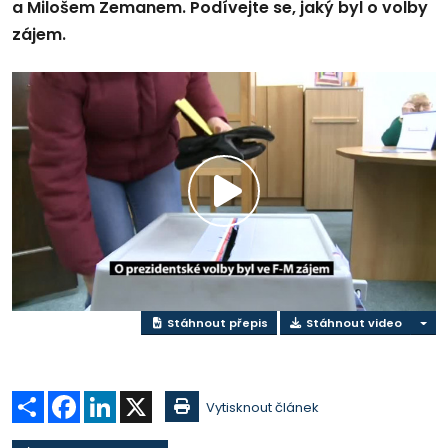
a Milošem Zemanem. Podívejte se, jaký byl o volby
zájem.
Přehrát
video
Stáhnout přepis
Stáhnout video
Sdílet
Facebook
LinkedIn
X
Vytisknout článek