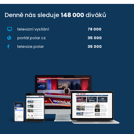
Denně nás sleduje
148 000
diváků
televizní vysílání
78 000
portál polar.cz
35 000
televize.polar
35 000