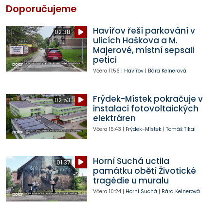
Doporučujeme
Havířov řeší parkování v
02:38
ulicích Haškova a M.
Majerové, místní sepsali
petici
Včera
11:56
|
Havířov
|
Bára Kelnerová
Frýdek-Místek pokračuje v
02:53
instalaci fotovoltaických
elektráren
Včera
15:43
|
Frýdek-Místek
|
Tomáš Tikal
Horní Suchá uctila
01:37
památku obětí Životické
tragédie u muralu
Včera
10:24
|
Horní Suchá
|
Bára Kelnerová