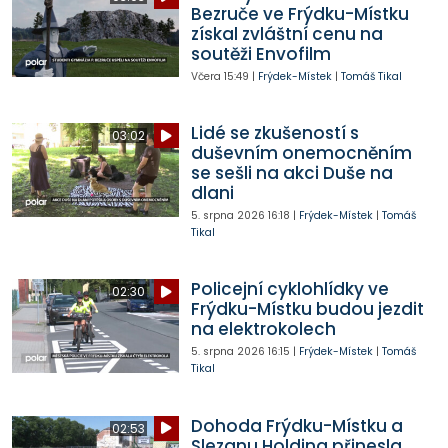
Bezruče ve Frýdku-Místku
získal zvláštní cenu na
soutěži Envofilm
Včera
15:49
|
Frýdek-Místek
|
Tomáš Tikal
Lidé se zkušeností s
03:02
duševním onemocněním
se sešli na akci Duše na
dlani
5. srpna 2026
16:18
|
Frýdek-Místek
|
Tomáš
Tikal
Policejní cyklohlídky ve
02:30
Frýdku-Místku budou jezdit
na elektrokolech
5. srpna 2026
16:15
|
Frýdek-Místek
|
Tomáš
Tikal
Dohoda Frýdku-Místku a
02:53
Slezanu Holding přinesla