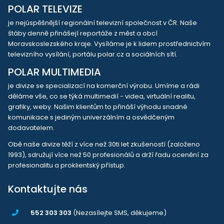
POLAR TELEVIZE
je nejúspěšnější regionální televizní společnost v ČR. Naše
štáby denně přinášejí reportáže z měst a obcí
Moravskoslezského kraje. Vysíláme je k lidem prostřednictvím
televizního vysílání, portálu polar.cz a sociálních sítí.
POLAR MULTIMEDIA
je divize se specializací na komerční výrobu. Umíme a rádi
děláme vše, co se týká multimedií - videa, virtuální realitu,
grafiky, weby. Našim klientům to přináší výhodu snadné
komunikace s jediným univerzálním a osvědčeným
dodavatelem.
Obě naše divize těží z více než 30ti let zkušeností (založeno
1993), sdružují více než 50 profesionálů a drží řadu ocenění za
profesionalitu a proklientský přístup.
Kontaktujte nás
552 303 303
(Nezasílejte SMS, děkujeme)