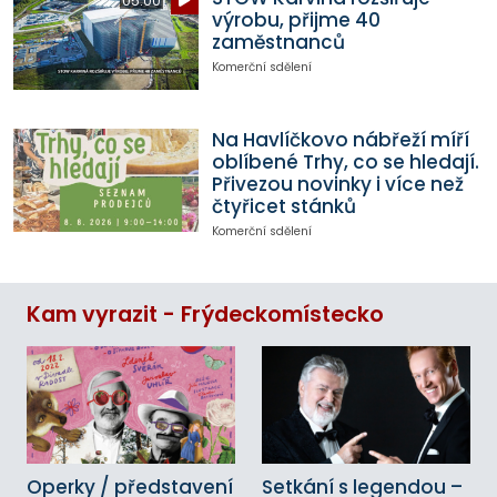
05:00
výrobu, přijme 40
zaměstnanců
Komerční sdělení
Na Havlíčkovo nábřeží míří
oblíbené Trhy, co se hledají.
Přivezou novinky i více než
čtyřicet stánků
Komerční sdělení
Kam vyrazit - Frýdeckomístecko
Operky / představení
Setkání s legendou –