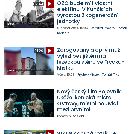
OZO bude mít vlastní
02:44
elektřinu. V Kunčicích
vyrostou 2 kogenerační
jednotky
6. srpna 2026
10:06
|
Ostrava-město
|
Tomáš
Kořistka
Zdrogovaný a opilý muž
01:20
vylezl bez jištění na
lezeckou stěnu ve Frýdku-
Místku
Včera
15:39
|
Frýdek-Místek
|
Tomáš Tikal
Nový český film Bojovník
ukáže ikonická místa
Ostravy, místní ho uvidí
mezi prvními
Komerční sdělení
STOW Karviná rozšiřuje