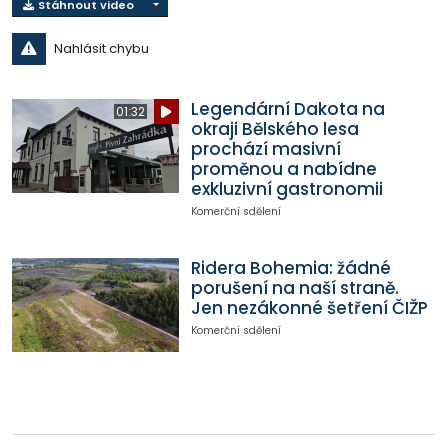
Stáhnout video
Nahlásit chybu
Legendární Dakota na
01:32
okraji Bělského lesa
prochází masivní
proměnou a nabídne
exkluzivní gastronomii
Komerční sdělení
Ridera Bohemia: žádné
porušení na naší straně.
Jen nezákonné šetření ČIŽP
Komerční sdělení