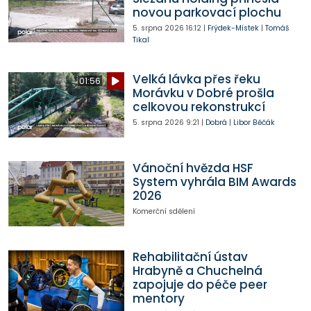
novou parkovací plochu
5. srpna 2026
16:12
|
Frýdek-Místek
|
Tomáš
Tikal
Velká lávka přes řeku
01:56
Morávku v Dobré prošla
celkovou rekonstrukcí
5. srpna 2026
9:21
|
Dobrá
|
Libor Běčák
Vánoční hvězda HSF
System vyhrála BIM Awards
2026
Komerční sdělení
Rehabilitační ústav
Hrabyně a Chuchelná
zapojuje do péče peer
mentory