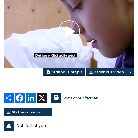
Přehrát
video
Stáhnout přepis
Stáhnout video
Sdílet
Facebook
LinkedIn
X
Vytisknout článek
Stáhnout video
Nahlásit chybu