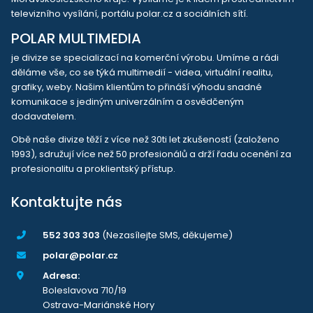
televizního vysílání, portálu polar.cz a sociálních sítí.
POLAR MULTIMEDIA
je divize se specializací na komerční výrobu. Umíme a rádi
děláme vše, co se týká multimedií - videa, virtuální realitu,
grafiky, weby. Našim klientům to přináší výhodu snadné
komunikace s jediným univerzálním a osvědčeným
dodavatelem.
Obě naše divize těží z více než 30ti let zkušeností (založeno
1993), sdružují více než 50 profesionálů a drží řadu ocenění za
profesionalitu a proklientský přístup.
Kontaktujte nás
552 303 303
(Nezasílejte SMS, děkujeme)
polar@polar.cz
Adresa:
Boleslavova 710/19
Ostrava-Mariánské Hory