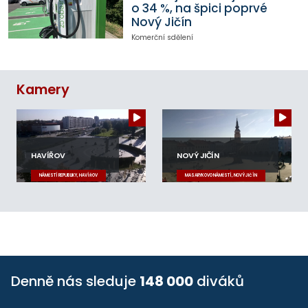
o 34 %, na špici poprvé
Nový Jičín
Komerční sdělení
Kamery
HAVÍŘOV
NOVÝ JIČÍN
NÁMĚSTÍ REPUBLIKY, HAVÍŘOV
MASARYKOVO NÁMĚSTÍ, NOVÝ JIČÍN
Denně nás sleduje
148 000
diváků