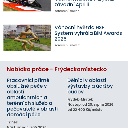
závodní Aprilii
Komerční sdělení
Vánoční hvězda HSF
System vyhrála BIM Awards
2026
Komerční sdělení
Nabídka práce - Frýdeckomístecko
Pracovníci přímé
Dělníci v oblasti
obslužné péče v
výstavby a údržby
oblasti
budov
ambulantních a
Frýdek-Místek
terénních služeb a
Nástup: od 20. srpna 2026
pečovatelé v oblasti
od 22 400 Kč/měsíc
domácí péče
Třinec
Nástup: od 1. září 2026