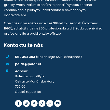
grafiky, weby. Našim klientům to přináší výhodu snadné
komunikace s jediným univerzálním a osvědčeným
dodavatelem.
Obě naše divize těží z více než 30ti let zkušeností (založeno
1993), sdružují více než 50 profesionálů a drží řadu ocenění za
profesionalitu a proklientský přístup.
Kontaktujte nás
552 303 303
(Nezasílejte SMS, děkujeme)
polar@polar.cz
Adresa:
Boleslavova 710/19
Ostrava-Mariánské Hory
709 00
Česká republika