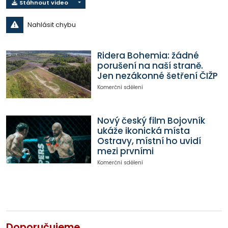
Stáhnout video
Nahlásit chybu
Ridera Bohemia: žádné
porušení na naší straně.
Jen nezákonné šetření ČIŽP
Komerční sdělení
Nový český film Bojovník
ukáže ikonická místa
Ostravy, místní ho uvidí
mezi prvními
Komerční sdělení
Doporučujeme