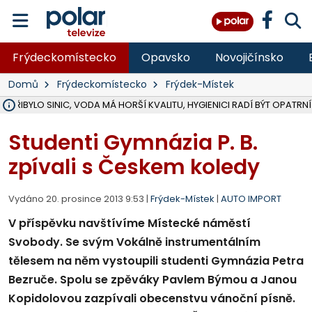
Frýdeckomístecko
Opavsko
Novojičínsko
Domů
Frýdeckomístecko
Frýdek-Místek
Ě PŘIBYLO SINIC, VODA MÁ HORŠÍ KVALITU, HYGIENICI RADÍ BÝT OPATRNÍ
ÚOHS DAL ZÁTORU POKUTU 100 000 ZA CHYBY V ZAKÁZCE NA OBN
AREÁL LODIČEK V KARVINÉ SE PŘIPRAVUJE NA VELKOU REKONSTRUKC
KARVINÁ ZNÁ BUDOUCÍ PODOBU AREÁLU LODIČKY V PARKU BOŽEN
MORAVSKOSLEZŠTÍ POLICISTÉ ODHALILI MEZINÁRODNÍ GANG PODVO
LÁKALI LIDI NA ZISKY Z KRYPTOMĚN, INFO A VIDEO NA POLAR.CZ
RADNÍ OSTRAVY A POSLANKYNĚ A. HOFFMANNOVÁ ZA PIRÁTY PODA
NA POSTUP MINISTERSTVA ŽIVOTNÍHO PROSTŘEDÍ V KAUZE HALDY 
MUŽ V PŘÍBOŘE SE VÁŽNĚ ZRANIL PŘI PRÁCI S ROZBRUŠOVAČKOU, I
SLEZSKÁ OSTRAVA PŘIPRAVUJE PROJEKTOVOU DOKUMENTACI PRO 
PODEZŘELÝ BALÍČEK ZASTAVIL PROVOZ NA NÁDRAŽÍ VE F-M, ČEKÁ 
CHLAPEČKA (2) V HAVÍŘOVĚ POKOUSAL PES, POLICIE HLEDÁ MAJITEL
MS KRAJ VYBUDUJE ZA 40 MILIONŮ V JABLUNKOVĚ NOVÝ MOST PŘES O
FOTBALISTA LAURI LAINE SE VRACÍ Z BANÍKU OSTRAVA NA PŮL ROK
F-M DOKONČIL VOLNOČASOVÝ AREÁL RIVKA PARK ZA 62 MILIONŮ,
Studenti Gymnázia P. B.
zpívali s Českem koledy
Vydáno 20. prosince 2013 9:53 |
Frýdek-Místek
|
AUTO IMPORT
V příspěvku navštívíme Místecké náměstí
Svobody. Se svým Vokálně instrumentálním
tělesem na něm vystoupili studenti Gymnázia Petra
Bezruče. Spolu se zpěváky Pavlem Býmou a Janou
Kopidolovou zazpívali obecenstvu vánoční písně.