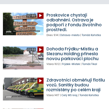
Proskovice chystají
02:46
odbahnění. Ostrava je
podpoří z Fondu životního
prostředí.
Dnes
9:14
|
Ostrava-město
|
Tomáš Kořistka
Dohoda Frýdku-Místku a
02:53
Slezanu Holding přinesla
novou parkovací plochu
Včera
16:12
|
Frýdek-Místek
|
Tomáš Tikal
Zdravotníci obměňují flotilu
01:18
vozů. Sanitky budou
rozmístěny po celém kraji
Včera
14:17
|
Celý MS kraj
|
Tomáš Kořistka