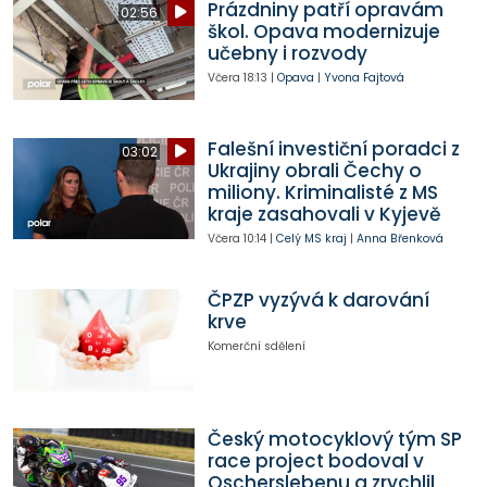
Prázdniny patří opravám
02:56
škol. Opava modernizuje
učebny i rozvody
Včera
18:13
|
Opava
|
Yvona Fajtová
Falešní investiční poradci z
03:02
Ukrajiny obrali Čechy o
miliony. Kriminalisté z MS
kraje zasahovali v Kyjevě
Včera
10:14
|
Celý MS kraj
|
Anna Břenková
ČPZP vyzývá k darování
krve
Komerční sdělení
Český motocyklový tým SP
race project bodoval v
Oscherslebenu a zrychlil