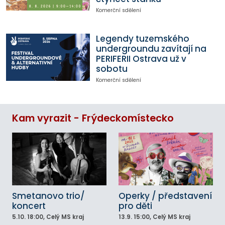
Komerční sdělení
Legendy tuzemského
undergroundu zavítají na
PERIFERII Ostrava už v
sobotu
Komerční sdělení
Kam vyrazit - Frýdeckomístecko
Smetanovo trio/
Operky / představení
koncert
pro děti
5.10.
18:00
, Celý MS kraj
13.9.
15:00
, Celý MS kraj