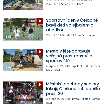
Včera
9:21
|
Dobrá
|
Libor Běčák
Sportovní den v Čeladné
02:00
bavil děti volejbalem a
atletikou
Včera
7:50
|
Čeladná
|
Petra Dorazilová
Město v létě opravuje
01:54
veřejná prostranství a
sportoviště
4. srpna 2026
8:43
|
Frýdlant nad Ostravicí
|
Libor Běčák
Městské pochody seniory
02:31
lákají, Olešnou jich obešlo
přes 120
3. srpna 2026
11:38
|
Frýdek-Místek
|
Tomáš
Tikal