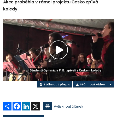
Akce proběhla v rámci projektu Česko zpívá
koledy.
Přehrát
video
Stáhnout přepis
Stáhnout video
Sdílet
Facebook
LinkedIn
X
Vytisknout článek