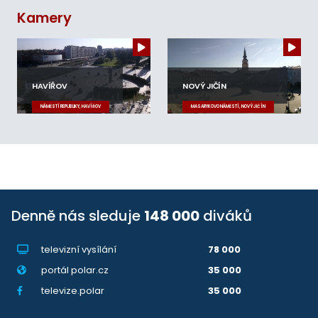
Kamery
HAVÍŘOV
NOVÝ JIČÍN
NÁMĚSTÍ REPUBLIKY, HAVÍŘOV
MASARYKOVO NÁMĚSTÍ, NOVÝ JIČÍN
Denně nás sleduje
148 000
diváků
televizní vysílání
78 000
portál polar.cz
35 000
televize.polar
35 000