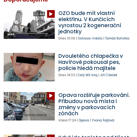
OZO bude mít vlastní
02:44
elektřinu. V Kunčicích
vyrostou 2 kogenerační
jednotky
Dnes
10:06
|
Ostrava-město
|
Tomáš Kořistka
Dvouletého chlapečka v
Havířově pokousal pes,
policie hledá majitele
Dnes
14:33
|
Celý MS kraj
|
Jiří Cileček
Opava rozšiřuje parkování.
02:33
Přibudou nová místa i
změny v parkovacích
zónách
Včera
17:24
|
Opava
|
Yvona Fajtová