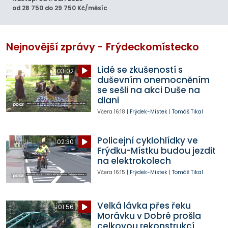
od 28 750 do 29 750 Kč/měsíc
Nejnovější zprávy - Frýdeckomístecko
Lidé se zkušeností s
03:02
duševním onemocněním
se sešli na akci Duše na
dlani
Včera
16:18
|
Frýdek-Místek
|
Tomáš Tikal
Policejní cyklohlídky ve
02:30
Frýdku-Místku budou jezdit
na elektrokolech
Včera
16:15
|
Frýdek-Místek
|
Tomáš Tikal
Velká lávka přes řeku
01:56
Morávku v Dobré prošla
celkovou rekonstrukcí