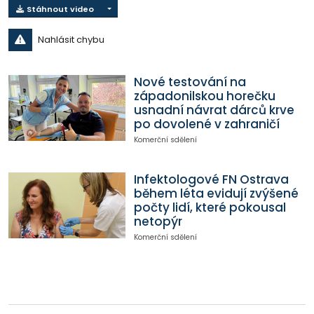
Stáhnout video
Nahlásit chybu
Nové testování na
západonilskou horečku
usnadní návrat dárců krve
po dovolené v zahraničí
Komerční sdělení
Infektologové FN Ostrava
během léta evidují zvýšené
počty lidí, které pokousal
netopýr
Komerční sdělení