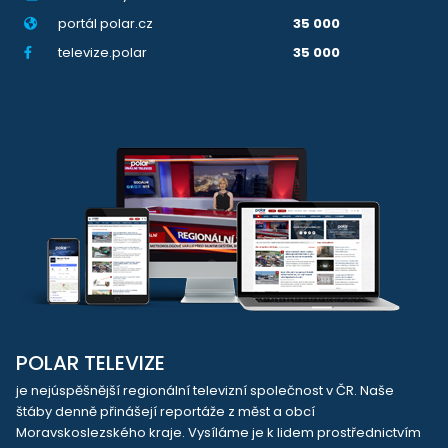
portál polar.cz
35 000
televize.polar
35 000
POLAR TELEVIZE
je nejúspěšnější regionální televizní společnost v ČR. Naše
štáby denně přinášejí reportáže z měst a obcí
Moravskoslezského kraje. Vysíláme je k lidem prostřednictvím