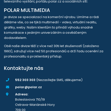
televizního vysílání, portálu polar.cz a sociálních sítí.
POLAR MULTIMEDIA
je divize se specializací na komerční výrobu. Umíme a rádi
děláme vše, co se týká multimedií - videa, virtuální realitu,
grafiky, weby. Našim klientům to přináší výhodu snadné
komunikace s jediným univerzálním a osvědčeným
dodavatelem.
Obě naše divize těží z více než 30ti let zkušeností (založeno
1993), sdružují více než 50 profesionálů a drží řadu ocenění za
profesionalitu a proklientský přístup.
Kontaktujte nás
552 303 303
(Nezasílejte SMS, děkujeme)
polar@polar.cz
Adresa:
Boleslavova 710/19
Ostrava-Mariánské Hory
709 00