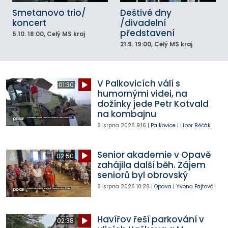
Smetanovo trio/
Deštivé dny
koncert
/divadelní
představení
5.10.
18:00
, Celý MS kraj
21.9.
19:00
, Celý MS kraj
V Palkovicích válí s
01:30
humornými videi, na
dožínky jede Petr Kotvald
na kombajnu
8. srpna 2026
9:16
|
Palkovice
|
Libor Běčák
Senior akademie v Opavě
02:50
zahájila další běh. Zájem
seniorů byl obrovský
8. srpna 2026
10:28
|
Opava
|
Yvona Fajtová
Havířov řeší parkování v
02:38