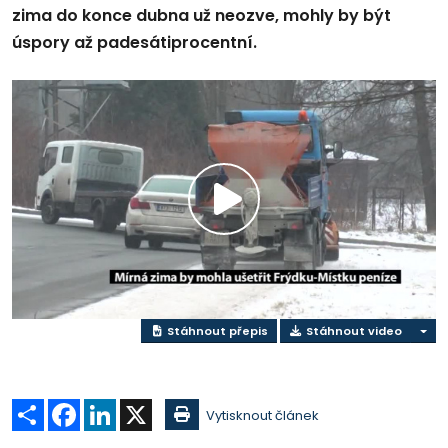
zima do konce dubna už neozve, mohly by být
úspory až padesátiprocentní.
Přehrát
video
Stáhnout přepis
Stáhnout video
Sdílet
Facebook
LinkedIn
X
Vytisknout článek