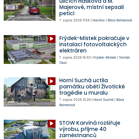
ulicích Haškova a M.
Majerové, místní sepsali
petici
7. srpna 2026
11:56
|
Havířov
|
Bára Kelnerová
Frýdek-Místek pokračuje v
02:53
instalaci fotovoltaických
elektráren
7. srpna 2026
15:43
|
Frýdek-Místek
|
Tomáš
Tikal
Horní Suchá uctila
01:37
památku obětí Životické
tragédie u muralu
7. srpna 2026
10:24
|
Horní Suchá
|
Bára
Kelnerová
STOW Karviná rozšiřuje
05:00
výrobu, přijme 40
zaměstnanců