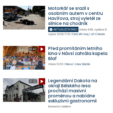
Motorkář se srazil s
osobním autem v centru
Havířova, stroj vyletěl ze
silnice na chodník
AKTUALIZOVÁNO
Včera
9:45
,
vydáno 8.
srpna 2026
17:51
|
Celý MS kraj
|
Jiří Cileček
Před promítáním letního
01:42
kina v Návsí zahrála kapela
Blaf
Včera
12:00
|
Návsí
|
Libor Běčák
Legendární Dakota na
01:32
okraji Bělského lesa
prochází masivní
proměnou a nabídne
exkluzivní gastronomii
Komerční sdělení