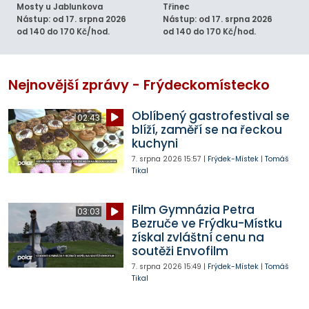
Mosty u Jablunkova
Třinec
Nástup: od 17. srpna 2026
Nástup: od 17. srpna 2026
od 140 do 170 Kč/hod.
od 140 do 170 Kč/hod.
Nejnovější zprávy - Frýdeckomístecko
Oblíbený gastrofestival se
02:43
blíží, zaměří se na řeckou
kuchyni
7. srpna 2026
15:57
|
Frýdek-Místek
|
Tomáš
Tikal
Film Gymnázia Petra
03:03
Bezruče ve Frýdku-Místku
získal zvláštní cenu na
soutěži Envofilm
7. srpna 2026
15:49
|
Frýdek-Místek
|
Tomáš
Tikal