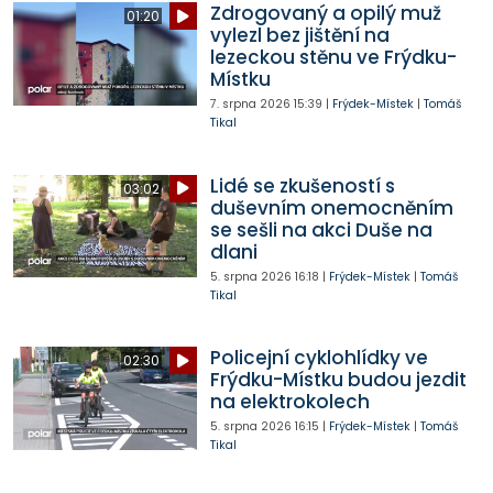
Zdrogovaný a opilý muž
01:20
vylezl bez jištění na
lezeckou stěnu ve Frýdku-
Místku
7. srpna 2026
15:39
|
Frýdek-Místek
|
Tomáš
Tikal
Lidé se zkušeností s
03:02
duševním onemocněním
se sešli na akci Duše na
dlani
5. srpna 2026
16:18
|
Frýdek-Místek
|
Tomáš
Tikal
Policejní cyklohlídky ve
02:30
Frýdku-Místku budou jezdit
na elektrokolech
5. srpna 2026
16:15
|
Frýdek-Místek
|
Tomáš
Tikal