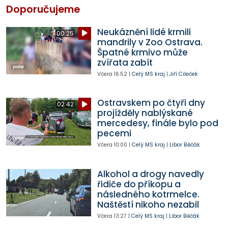
Doporučujeme
Neukáznění lidé krmili
00:25
mandrily v Zoo Ostrava.
Špatné krmivo může
zvířata zabít
Včera
16:52
|
Celý MS kraj
|
Jiří Cileček
Ostravskem po čtyři dny
02:42
projížděly nablýskané
mercedesy, finále bylo pod
pecemi
Včera
10:00
|
Celý MS kraj
|
Libor Běčák
Alkohol a drogy navedly
řidiče do příkopu a
následného kotrmelce.
Naštěstí nikoho nezabil
Včera
13:27
|
Celý MS kraj
|
Libor Běčák