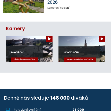
2026
Komerční sdělení
Kamery
HAVÍŘOV
NOVÝ JIČÍN
NÁMĚSTÍ REPUBLIKY, HAVÍŘOV
MASARYKOVO NÁMĚSTÍ, NOVÝ JIČÍN
Denně nás sleduje
148 000
diváků
televizní vysílání
78 000