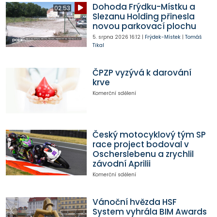
Dohoda Frýdku-Místku a
02:53
Slezanu Holding přinesla
novou parkovací plochu
5. srpna 2026
16:12
|
Frýdek-Místek
|
Tomáš
Tikal
ČPZP vyzývá k darování
krve
Komerční sdělení
Český motocyklový tým SP
race project bodoval v
Oscherslebenu a zrychlil
závodní Aprilii
Komerční sdělení
Vánoční hvězda HSF
System vyhrála BIM Awards