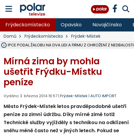
Frýdeckomístecko
Opavsko
Novojičínsko
Domů
Frýdeckomístecko
Frýdek-Místek
ÁSTUPCE PODAL ŽALOBU NA DVA LIDI A FIRMU Z OHROŽENÍ Z NEDBALOSTI
NA BÍLOVECKÝCH NOVÝCH DVORECH SE PO 84 LETECH ROZTOČILY L
KARVINSKÉ MOŘE ZÍSKÁ NOVÉ GASTRO ZÁZEMÍ S VYHLÍDKOVOU TER
REKONSTRUKCE MATEŘSKÉ ŠKOLY V CHLEBIČOVĚ MÍŘÍ DO FINÁLE, VÍ
CYKLISTU (74) SRAZIL V BRUNTÁLU KAMION, JE V OHROŽENÍ ŽIVOTA,
POLICIE HLEDÁ PŘÍPADNÉ SVĚDKY, KTEŘÍ POMŮŽOU OBJASNIT PRŮ
MS KRAJ DOKONČIL OPRAVU SILNICE MEZI VRBNEM A HEŘMANOVICEM
SMVAK NABÍZÍ V DOBĚ SUCHA VODU OBCÍM A FIRMÁM, CISTERNY JE
F-M POKRAČUJE V INSTALACI FOTOVOLTAICKÝCH ELEKTRÁREN, REP
SENIOR AKADEMIE V OPAVĚ ZAHÁJILA DALŠÍ BĚH, REPORTÁŽ NA POL
PLANETÁRIUM V OSTRAVĚ CHYSTÁ POZOROVÁNÍ ČÁSTEČNÉHO ZATMĚ
OPRAVA ULIC V HAVÍŘOVĚ UKONČÍ NELEGÁLNÍ PARKOVÁNÍ VE VNI
V HAVÍŘOVĚ SE TĚŽCE ZRANIL MOTORKÁŘ PO SRÁŽCE S AUTEM, INF
FC BANÍK OSTRAVA PROHRÁL V HRADCI KRÁLOVÉ 1:2, OD 43. MINUTY 
MOTORKÁŘ SRAZIL VE F-M NA PŘECHODU CHODCE, DLE POLICIE
Mírná zima by mohla
ušetřit Frýdku-Místku
peníze
Vydáno 3. března 2014 16:57 |
Frýdek-Místek
|
AUTO IMPORT
Město Frýdek-Místek letos pravděpodobně ušetří
peníze za zimní údržbu. Díky mírné zimě totiž
Technické služby vyjížděly s technikou na odklízení
sněhu méně často než v jiných letech. Pokud se