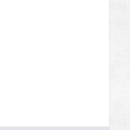
nepotkají.