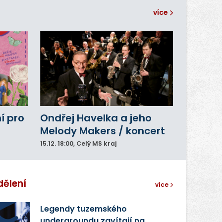
více
í pro
Ondřej Havelka a jeho
Melody Makers / koncert
15.12.
18:00
, Celý MS kraj
dělení
více
Legendy tuzemského
undergroundu zavítají na