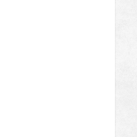
obsadil Filip Novotný ve třídě
Supersport desáté a jedenácté
místo. Maks Palmowski dokončil oba
závody kategorie Sportbike na
dvanácté příčce. Přestože výsledky
zůstaly za očekáváním týmu, důležitý
posun přineslo testování nového
aerodynamického řešení pro Aprilii
RS660, které motocykl znatelně
zrychlilo.