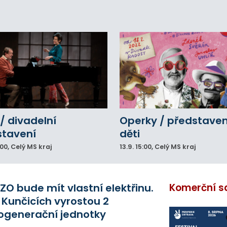
amátníků.
/ divadelní
Operky / představen
stavení
děti
:00
, Celý MS kraj
13.9.
15:00
, Celý MS kraj
ZO bude mít vlastní elektřinu.
Komerční s
 Kunčicích vyrostou 2
ogenerační jednotky