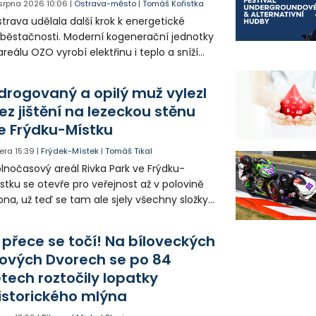
 srpna 2026
10:06
|
Ostrava-město
|
Tomáš Kořistka
trava udělala další krok k energetické
běstačnosti. Moderní kogenerační jednotky
areálu OZO vyrobí elektřinu i teplo a sníží
klady i emise. Malou elektrárnu postaví
olia přímo v Kunčicích.
drogovaný a opilý muž vylezl
ez jištění na lezeckou stěnu
e Frýdku-Místku
era
15:39
|
Frýdek-Místek
|
Tomáš Tikal
lnočasový areál Rivka Park ve Frýdku-
stku se otevře pro veřejnost až v polovině
pna, už teď se tam ale sjely všechny složky
áchranného systému. Důvodem bylo
iknutí opilého muže pod vlivem drog do
 přece se točí! Na bíloveckých
eálu. Vyšplhal na lezeckou stěnu a nemohl
ových Dvorech se po 84
lů.
etech roztočily lopatky
istorického mlýna