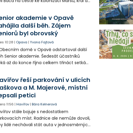
il Baca na cestě ke kolonizaci Marsu, král a
šek a mnoho dalších postav už při
opagaci Palkovic ztvárnili starosta Radim
enior akademie v Opavě
ča a místostarosta David Kula.
ahájila další běh. Zájem
eniorů byl obrovský
es
10:28
|
Opava
|
Yvona Fajtová
Obecním domě v Opavě odstartoval další
h Senior akademie. Šedesát účastníků
ká až do konce října celkem třináct setkání
ných odborných přednášek i poznávání
sta. Na závěr převezmou úspěšní
avířov řeší parkování v ulicích
solventi certifikáty o absolvování studia a
aškova a M. Majerové, místní
obné dárky.
epsali petici
era
11:56
|
Havířov
|
Bára Kelnerová
vířov stále bojuje s nedostatkem
rkovacích míst. Radnice ale nemůže dovoli,
y lidé nechávali stát auta v jednosměrných
icích, kde nezbývá místo pro průjezd IZS.