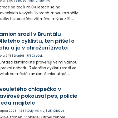
era
13:00
|
Bílovec
|
Michal Slonina
přece se točí! Po 84 letech se na
loveckých Nových Dvorech znovu roztočily
patky historického větrného mlýna z 19.
oletí. Kvůli nepříznivému větru je ale museli
zpohybovat dobrovolníci.
amion srazil v Bruntálu
4letého cyklistu, ten přišel o
ohu a je v ohrožení života
era
9:18
|
Bruntál
|
Jiří Cileček
untálští kriminalisté prověřují velmi vážnou
pravní nehodu. 74letého cyklistu srazil ve
vrtek ve městě kamion. Senior utrpěl
vastující zranění nohy a v ohrožení života
l letecky přepraven do nemocnice. Policie
vouletého chlapečka v
edá případné svědky.
avířově pokousal pes, policie
ledá majitele
 srpna 2026
14:33
|
Celý MS kraj
|
Jiří Cileček
klivé zranění v obličeji utrpěl teprve