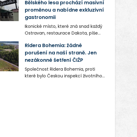
Bělského lesa prochází masivní
proměnou a nabídne exkluzivní
gastronomii
Ikonické místo, které zná snad každý
Ostravan, restaurace Dakota, píše
novou kapitolu. Silná mateřská
Ridera Bohemia: žádné
společnost Dang Investment Group
porušení na naší straně. Jen
s.r.o. investuje do projektu přes 50
nezákonné šetření ČIŽP
milionů korun. Cílem je přinést
Ostravě dva špičkové gastronomické
Společnost Ridera Bohemia, proti
koncepty, které v regionu dosud
které bylo Českou inspekcí životního
chyběly, luxusní středomořskou
prostředí (ČIŽP) čtyři roky vedeno
kuchyni a autentickou asijskou
vykonstruované řízení, při realizaci
gastronomii.
OVS na heřmanické haldě
postupovala v souladu se zákonem a
zadáním státního podniku DIAMO a v
této souvislosti nelze hovořit o
žádném odpadu. Ridera od počátku
označovala řízení ČIŽP za nezákonné
a domáhala se práva na spravedlivý