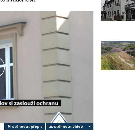
řehrát
ideo
Stáhnout přepis
Stáhnout video