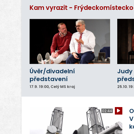
p
Kam vyrazit - Frýdeckomístecko
Úvěr/divadelní
Judy 
představení
před
17.9.
19:00
, Celý MS kraj
25.10.
19
O
02:44
V
k