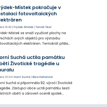
tuace se teď řeší v jednom vnitrobloku, kde
rýdek-Místek pokračuje v
 někteří obyvatelé rozhodli sepsat petici.
nstalaci fotovoltaických
lektráren
era
15:43
|
Frýdek-Místek
|
Tomáš Tikal
ýdek-Místek se snaží využívat plochy na
řechách svých objektů pro výstavbu
tovoltaických elektráren. Tentokrát přišla
da na 11. Základní školu ve Frýdku.
orní Suchá uctila památku
bětí Životické tragédie u
uralu
era
10:24
|
Horní Suchá
|
Bára Kelnerová
rní Suchá si připomněla 82. výročí Životické
agédie. Zástupci obce uctili památku šesti
stních obětí a zároveň ocenili spolek
votice Sobě za zpřístupnění informací o
agédii prostřednictvím QR kódů u