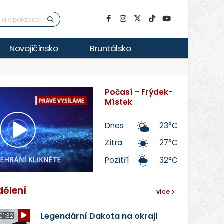
Novojičínsko
Bruntálsko
Počasí - Frýdek-
Místek
Dnes
23°C
Přehrát
Zítra
27°C
Pozítří
32°C
video
dělení
více
Legendární Dakota na okraji
01:32