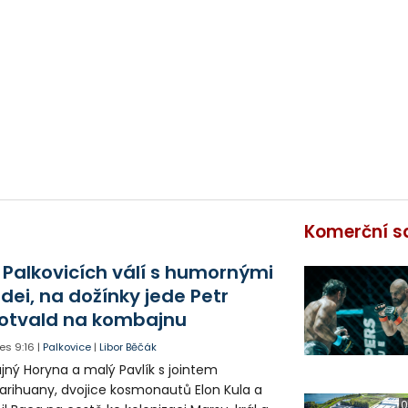
Komerční s
 Palkovicích válí s humornými
idei, na dožínky jede Petr
otvald na kombajnu
es
9:16
|
Palkovice
|
Libor Běčák
jný Horyna a malý Pavlík s jointem
rihuany, dvojice kosmonautů Elon Kula a
0