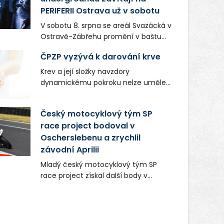
PERIFERII Ostrava už v sobotu
V sobotu 8. srpna se areál Svazácká v
Ostravě-Zábřehu promění v baštu
undergroundové a alternativní
ČPZP vyzývá k darování krve
hudby. Uskuteční se zde totiž první
ročník festivalu PERIFERIE Ostrava.
Krev a její složky navzdory
Brány areálu se otevřou půlhodinu po
dynamickému pokroku nelze uměle
poledni, na příchozí čekají koncerty,
vyrobit. Zdravotnictví se tudíž bez
autorská čtení a rozhovory.
ochoty lidí darovat tuto
Český motocyklový tým SP
Vstupenky v ceně 450 Kč jsou v
nenahraditelnou tělní tekutinu
prodeji.
race project bodoval v
neobejde. Naléhavá potřeba doplnit
Oscherslebenu a zrychlil
krevní zásoby nastává vždy v létě,
kdy stoupá počet úrazů. Česká
závodní Aprilii
průmyslová zdravotní pojišťovna
Mladý český motocyklový tým SP
(ČPZP) apeluje na všechny, kteří se
race project získal další body v
těší dobrému zdraví, aby se stali
mezinárodním šampionátu EURO
pravidelnými dárci krve.
MOTO. Při závodním víkendu, který se
konal od 31. července do 2. srpna na
německém okruhu Oschersleben,