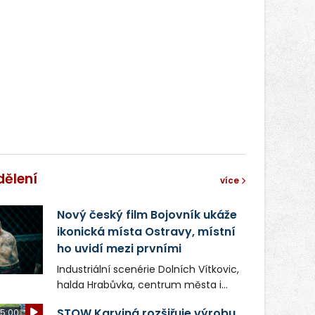
správní proces.
dělení
více
Nový český film Bojovník ukáže
ikonická místa Ostravy, místní
ho uvidí mezi prvními
Industriální scenérie Dolních Vítkovic,
halda Hrabůvka, centrum města i
další ikonická místa Ostravy se objeví
STOW Karviná rozšiřuje výrobu,
5:00