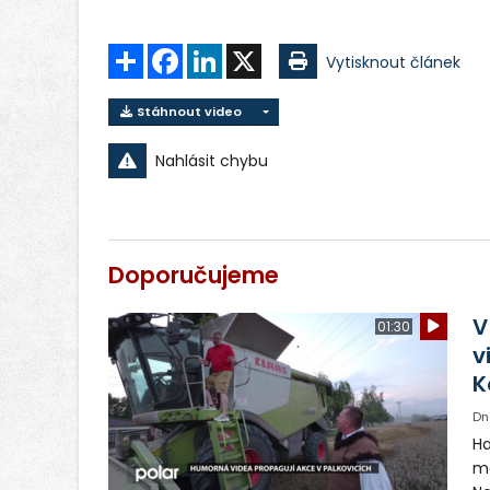
Sdílet
Facebook
LinkedIn
X
Vytisknout článek
Stáhnout video
Nahlásit chybu
Doporučujeme
V
01:30
v
K
Dn
Ha
ma