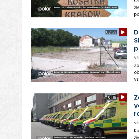
Os
zl
po
ve
dě
D
02:53
S
p
Vč
Za
ob
vz
D
sp
Z
01:18
v
r
Vč
Ka
ži