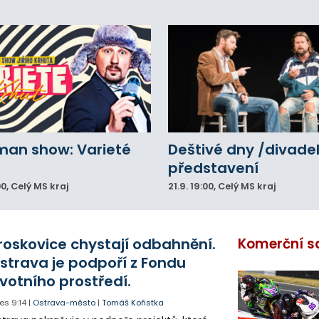
man show: Varieté
Deštivé dny /divadel
představení
00
, Celý MS kraj
21.9.
19:00
, Celý MS kraj
roskovice chystají odbahnění.
Komerční s
strava je podpoří z Fondu
ivotního prostředí.
es
9:14
|
Ostrava-město
|
Tomáš Kořistka