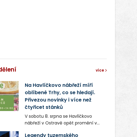
dělení
více
Na Havlíčkovo nábřeží míří
oblíbené Trhy, co se hledají.
Přivezou novinky i více než
čtyřicet stánků
V sobotu 8. srpna se Havlíčkovo
nábřeží v Ostravě opět promění v
místo plné vůní, chutí a poctivých
Legendy tuzemského
lokálních výrobků. Trhy, co se hledají