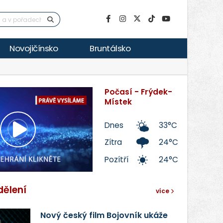
Novojičínsko
Bruntálsko
Počasí - Frýdek-
Místek
Dnes
33°C
Přehrát
Zítra
24°C
Pozítří
24°C
video
dělení
více
Nový český film Bojovník ukáže