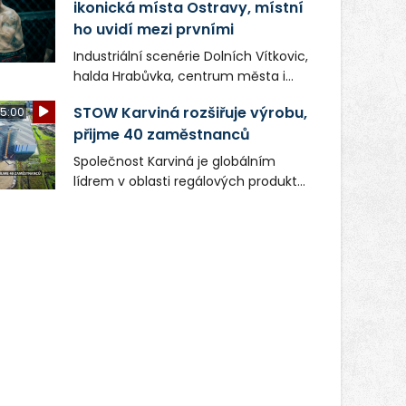
ikonická místa Ostravy, místní
ho uvidí mezi prvními
Industriální scenérie Dolních Vítkovic,
halda Hrabůvka, centrum města i
další ikonická místa Ostravy se objeví
STOW Karviná rozšiřuje výrobu,
5:00
v novém filmu Bojovník, který vstoupí
přijme 40 zaměstnanců
do kin už 13. srpna. Režiséři Vojtěch
Frič a Tomáš Dianiška si
Společnost Karviná je globálním
moravskoslezskou metropoli
lídrem v oblasti regálových produktů
nevybrali náhodou – její syrová
a systémů, stabilním
atmosféra se stala přirozenou
zaměstnavatelem na Karvinsku a
součástí příběhu bývalého
firmou s obrovským potenciálem.
boxerského šampiona Hoffa (Milan
Ondrík), jenž se po letech vrací do
světa vrcholových zápasů, tentokrát
v MMA.