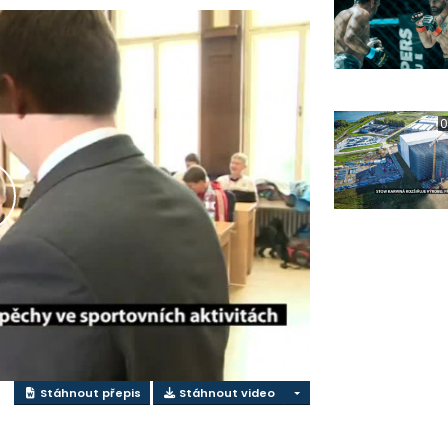
0
řehrát
ideo
Stáhnout přepis
Stáhnout video