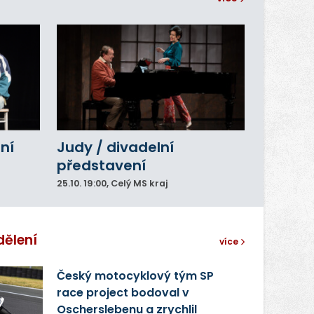
ní
Judy / divadelní
představení
25.10.
19:00
, Celý MS kraj
dělení
více
Český motocyklový tým SP
race project bodoval v
Oscherslebenu a zrychlil