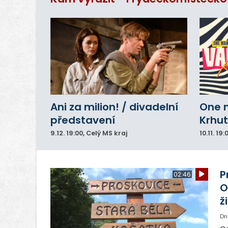
Ani za milion! / divadelní
One 
představení
Krhut
9.12.
19:00
, Celý MS kraj
10.11.
19:
P
02:46
O
ž
Dn