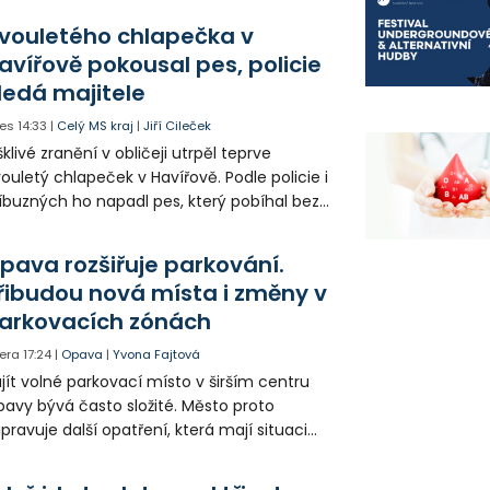
olia přímo v Kunčicích.
vouletého chlapečka v
avířově pokousal pes, policie
ledá majitele
es
14:33
|
Celý MS kraj
|
Jiří Cileček
klivé zranění v obličeji utrpěl teprve
ouletý chlapeček v Havířově. Podle policie i
íbuzných ho napadl pes, který pobíhal bez
dítka a náhubku. Majitel psa údajně z místa
ešel. Případem už se zabývá policie, která
pava rozšiřuje parkování.
jitele psa hledá.
řibudou nová místa i změny v
arkovacích zónách
era
17:24
|
Opava
|
Yvona Fajtová
jít volné parkovací místo v širším centru
avy bývá často složité. Město proto
ipravuje další opatření, která mají situaci
epšit. Vznikají nová parkovací stání, mění se
ganizace dopravy a některé novinky čekají