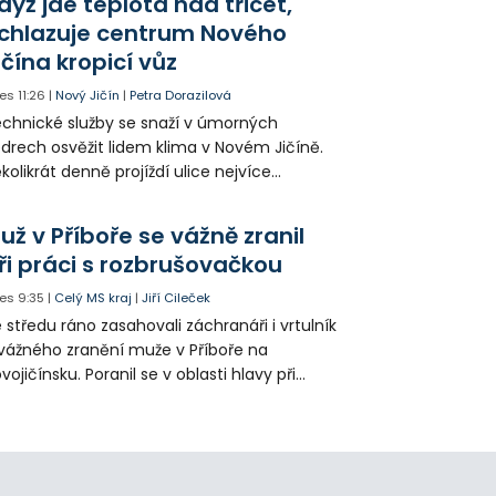
dyž jde teplota nad třicet,
ké řidiče v parkovacích zónách.
chlazuje centrum Nového
ičína kropicí vůz
es
11:26
|
Nový Jičín
|
Petra Dorazilová
chnické služby se snaží v úmorných
drech osvěžit lidem klima v Novém Jičíně.
kolikrát denně projíždí ulice nejvíce
hřátého centra kropící vůz. Zvýšila se také
tenzita zálivky květinových záhonů.
už v Příboře se vážně zranil
ři práci s rozbrušovačkou
es
9:35
|
Celý MS kraj
|
Jiří Cileček
 středu ráno zasahovali záchranáři i vrtulník
vážného zranění muže v Příboře na
vojičínsku. Poranil se v oblasti hlavy při
áci s rozbrušovačkou. Následně byl
tulníkem přepraven do ostravské fakultní
emocnice.