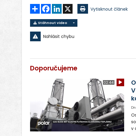
Sdílet
Facebook
LinkedIn
X
Vytisknout článek
Stáhnout video
Nahlásit chybu
Doporučujeme
O
02:44
V
k
Dn
Os
so
v 
ná