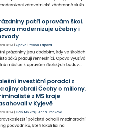
modernizaci zdravotnické záchranné služby
do provozu nyní zamířilo 14 nových sanitek
bavených nejmodernější technikou.
rázdniny patří opravám škol.
pava modernizuje učebny i
ozvody
era
18:13
|
Opava
|
Yvona Fajtová
tní prázdniny jsou obdobím, kdy ve školách
sto žáků pracují řemeslníci. Opava využívá
lné měsíce k opravám školských budov.
tos jsou díky obnově školek po
ředloňských povodních práce méně
alešní investiční poradci z
zsáhlé.
krajiny obrali Čechy o miliony.
riminalisté z MS kraje
asahovali v Kyjevě
era
10:14
|
Celý MS kraj
|
Anna Břenková
ravskoslezští policisté odhalili mezinárodní
ng podvodníků, kteří lákali lidi na