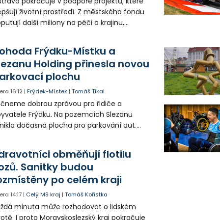
trava pokračuje v podpoře projektů, které
epšují životní prostředí. Z městského fondu
putují další miliony na péči o krajinu,
řejný prostor i environmentální výchovu
tí a mládeže.
ohoda Frýdku-Místku a
lezanu Holding přinesla novou
arkovací plochu
era
16:12
|
Frýdek-Místek
|
Tomáš Tikal
čneme dobrou zprávou pro řidiče a
yvatele Frýdku. Na pozemcích Slezanu
nikla dočasná plocha pro parkování aut.
ohodlo se na tom město s vedením
olečnosti Slezan Holding.
dravotníci obměňují flotilu
ozů. Sanitky budou
ozmístěny po celém kraji
era
14:17
|
Celý MS kraj
|
Tomáš Kořistka
ždá minuta může rozhodovat o lidském
votě. I proto Moravskoslezský kraj pokračuje