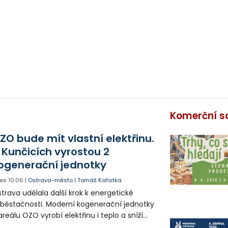
Komerční s
ZO bude mít vlastní elektřinu.
 Kunčicích vyrostou 2
ogenerační jednotky
es
10:06
|
Ostrava-město
|
Tomáš Kořistka
trava udělala další krok k energetické
běstačnosti. Moderní kogenerační jednotky
areálu OZO vyrobí elektřinu i teplo a sníží
klady i emise. Malou elektrárnu postaví