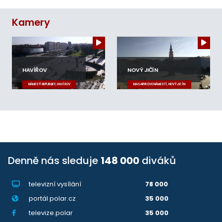
Kamery
HAVÍŘOV
NOVÝ JIČÍN
NÁMĚSTÍ REPUBLIKY, HAVÍŘOV
MASARYKOVO NÁMĚSTÍ, NOVÝ JIČÍN
Denně nás sleduje
148 000
diváků
televizní vysílání
78 000
portál polar.cz
35 000
televize.polar
35 000