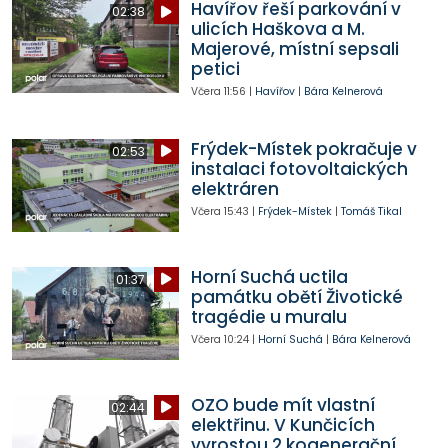
Havířov řeší parkování v
02:38
ulicích Haškova a M.
Majerové, místní sepsali
petici
Včera
11:56
|
Havířov
|
Bára Kelnerová
Frýdek-Místek pokračuje v
02:53
instalaci fotovoltaických
elektráren
Včera
15:43
|
Frýdek-Místek
|
Tomáš Tikal
Horní Suchá uctila
01:37
památku obětí Životické
tragédie u muralu
Včera
10:24
|
Horní Suchá
|
Bára Kelnerová
OZO bude mít vlastní
02:44
elektřinu. V Kunčicích
vyrostou 2 kogenerační