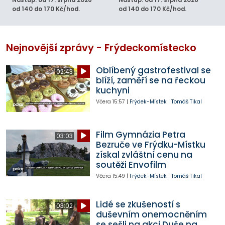
Nástup: od 17. srpna 2026
Nástup: od 17. srpna 2026
od 140 do 170 Kč/hod.
od 140 do 170 Kč/hod.
Nejnovější zprávy - Frýdeckomístecko
Oblíbený gastrofestival se
02:43
blíží, zaměří se na řeckou
kuchyni
Včera
15:57
|
Frýdek-Místek
|
Tomáš Tikal
Film Gymnázia Petra
03:03
Bezruče ve Frýdku-Místku
získal zvláštní cenu na
soutěži Envofilm
Včera
15:49
|
Frýdek-Místek
|
Tomáš Tikal
Lidé se zkušeností s
03:02
duševním onemocněním
se sešli na akci Duše na