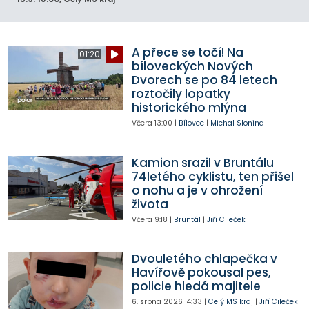
A přece se točí! Na
01:20
bíloveckých Nových
Dvorech se po 84 letech
roztočily lopatky
historického mlýna
Včera
13:00
|
Bílovec
|
Michal Slonina
Kamion srazil v Bruntálu
74letého cyklistu, ten přišel
o nohu a je v ohrožení
života
Včera
9:18
|
Bruntál
|
Jiří Cileček
Dvouletého chlapečka v
Havířově pokousal pes,
policie hledá majitele
6. srpna 2026
14:33
|
Celý MS kraj
|
Jiří Cileček