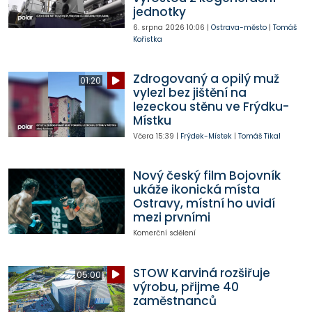
jednotky
6. srpna 2026
10:06
|
Ostrava-město
|
Tomáš
Kořistka
Zdrogovaný a opilý muž
01:20
vylezl bez jištění na
lezeckou stěnu ve Frýdku-
Místku
Včera
15:39
|
Frýdek-Místek
|
Tomáš Tikal
Nový český film Bojovník
ukáže ikonická místa
Ostravy, místní ho uvidí
mezi prvními
Komerční sdělení
STOW Karviná rozšiřuje
05:00
výrobu, přijme 40
zaměstnanců