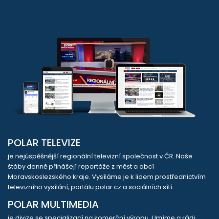
POLAR TELEVIZE
je nejúspěšnější regionální televizní společnost v ČR. Naše
štáby denně přinášejí reportáže z měst a obcí
Moravskoslezského kraje. Vysíláme je k lidem prostřednictvím
televizního vysílání, portálu polar.cz a sociálních sítí.
POLAR MULTIMEDIA
je divize se specializací na komerční výrobu. Umíme a rádi