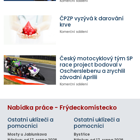
Komerční sdělení
ČPZP vyzývá k darování
krve
Komerční sdělení
Český motocyklový tým SP
race project bodoval v
Oscherslebenu a zrychlil
závodní Aprilii
Komerční sdělení
Nabídka práce - Frýdeckomístecko
Ostatní uklízeči a
Ostatní uklízeči a
pomocníci
pomocníci
Mosty u Jablunkova
Bystřice