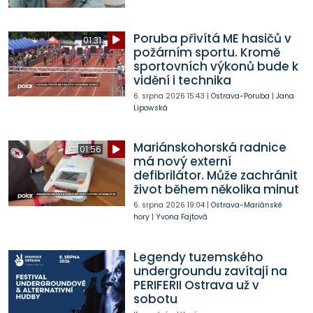
Poruba přivítá ME hasičů v
01:31
požárním sportu. Kromě
sportovních výkonů bude k
vidění i technika
6. srpna 2026
15:43
|
Ostrava-Poruba
|
Jana
Lipowská
Mariánskohorská radnice
01:56
má nový externí
defibrilátor. Může zachránit
život během několika minut
6. srpna 2026
19:04
|
Ostrava-Mariánské
hory
|
Yvona Fajtová
Legendy tuzemského
undergroundu zavítají na
PERIFERII Ostrava už v
sobotu