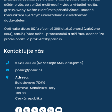
děláme vše, co se týká multimedií - videa, virtuální realitu,
grafiky, weby. Našim klientům to přináší výhodu snadné
komunikace s jediným univerzálním a osvědčeným
dodavatelem.
Obě naše divize těží z více než 30ti let zkušeností (založeno
1993), sdružují více než 50 profesionálů a drží řadu ocenění za
profesionalitu a proklientský přístup.
Kontaktujte nás
552 303 303
(Nezasílejte SMS, děkujeme)
polar@polar.cz
Adresa:
Boleslavova 710/19
Ostrava-Mariánské Hory
709 00
Česká republika