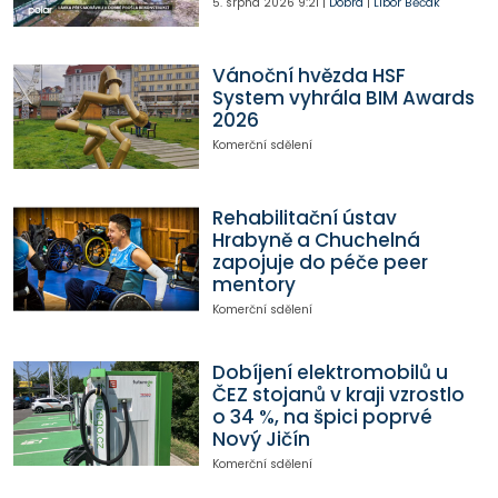
5. srpna 2026
9:21
|
Dobrá
|
Libor Běčák
Vánoční hvězda HSF
System vyhrála BIM Awards
2026
Komerční sdělení
Rehabilitační ústav
Hrabyně a Chuchelná
zapojuje do péče peer
mentory
Komerční sdělení
Dobíjení elektromobilů u
ČEZ stojanů v kraji vzrostlo
o 34 %, na špici poprvé
Nový Jičín
Komerční sdělení