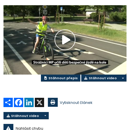
Přehrát
video
Stáhnout přepis
Stáhnout video
Sdílet
Facebook
LinkedIn
X
Vytisknout článek
Stáhnout video
Nahlásit chybu