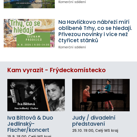
Komerční sdělení
Na Havlíčkovo nábřeží míří
oblíbené Trhy, co se hledají.
Přivezou novinky i více než
čtyřicet stánků
Komerční sdělení
Kam vyrazit - Frýdeckomístecko
Iva Bittová & Duo
Judy / divadelní
Jedlinský-
představení
Fischer/koncert
25.10.
19:00
, Celý MS kraj
15.9.
18:00
, Celý MS kraj