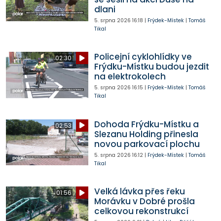
dlani
5. srpna 2026
16:18
|
Frýdek-Místek
|
Tomáš
Tikal
Policejní cyklohlídky ve
02:30
Frýdku-Místku budou jezdit
na elektrokolech
5. srpna 2026
16:15
|
Frýdek-Místek
|
Tomáš
Tikal
Dohoda Frýdku-Místku a
02:53
Slezanu Holding přinesla
novou parkovací plochu
5. srpna 2026
16:12
|
Frýdek-Místek
|
Tomáš
Tikal
Velká lávka přes řeku
01:56
Morávku v Dobré prošla
celkovou rekonstrukcí