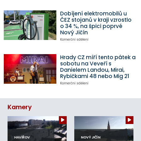
Dobíjení elektromobilů u
ČEZ stojanů v kraji vzrostlo
o 34 %, na špici poprvé
Nový Jičín
Komerční sdělení
Hrady CZ míří tento pátek a
sobotu na Veveří s
Danielem Landou, Mirai,
Rybičkami 48 nebo Mig 21
Komerční sdělení
Kamery
HAVÍŘOV
NOVÝ JIČÍN