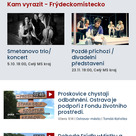
Kam vyrazit - Frýdeckomístecko
Smetanovo trio/
Pozdě příchozí /
koncert
divadelní
představení
5.10.
18:00
, Celý MS kraj
23.11.
19:00
, Celý MS kraj
Proskovice chystají
02:46
odbahnění. Ostrava je
podpoří z Fondu životního
prostředí.
Včera
9:14
|
Ostrava-město
|
Tomáš Kořistka