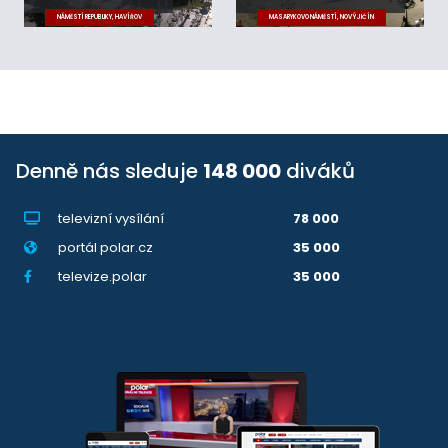
NÁMĚSTÍ REPUBLIKY, HAVÍŘOV
MASARYKOVO NÁMĚSTÍ, NOVÝ JIČÍN
Denně nás sleduje
148 000
diváků
televizní vysílání
78 000
portál polar.cz
35 000
televize.polar
35 000