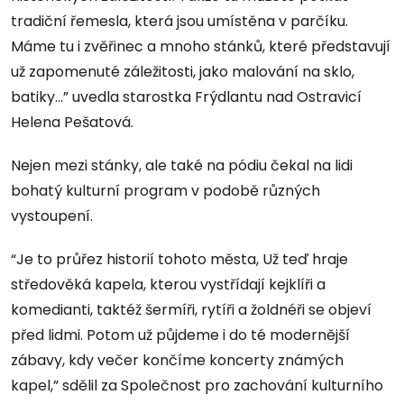
tradiční řemesla, která jsou umístěna v parčíku.
Máme tu i zvěřinec a mnoho stánků, které představují
už zapomenuté záležitosti, jako malování na sklo,
batiky...” uvedla starostka Frýdlantu nad Ostravicí
Helena Pešatová.
Nejen mezi stánky, ale také na pódiu čekal na lidi
bohatý kulturní program v podobě různých
vystoupení.
“Je to průřez historií tohoto města, Už teď hraje
středověká kapela, kterou vystřídají kejklíři a
komedianti, taktéž šermíři, rytíři a žoldnéři se objeví
před lidmi. Potom už půjdeme i do té modernější
zábavy, kdy večer končíme koncerty známých
kapel,” sdělil za Společnost pro zachování kulturního