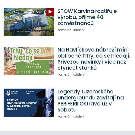
STOW Karviná rozšiřuje
05:00
výrobu, přijme 40
zaměstnanců
Komerční sdělení
Na Havlíčkovo nábřeží míří
oblíbené Trhy, co se hledají.
Přivezou novinky i více než
čtyřicet stánků
Komerční sdělení
Legendy tuzemského
undergroundu zavítají na
PERIFERII Ostrava už v
sobotu
Komerční sdělení