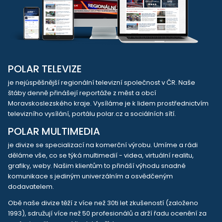
POLAR TELEVIZE
je nejúspěšnější regionální televizní společnost v ČR. Naše
štáby denně přinášejí reportáže z měst a obcí
Moravskoslezského kraje. Vysíláme je k lidem prostřednictvím
televizního vysílání, portálu polar.cz a sociálních sítí.
POLAR MULTIMEDIA
je divize se specializací na komerční výrobu. Umíme a rádi
děláme vše, co se týká multimedií - videa, virtuální realitu,
grafiky, weby. Našim klientům to přináší výhodu snadné
komunikace s jediným univerzálním a osvědčeným
dodavatelem.
Obě naše divize těží z více než 30ti let zkušeností (založeno
1993), sdružují více než 50 profesionálů a drží řadu ocenění za