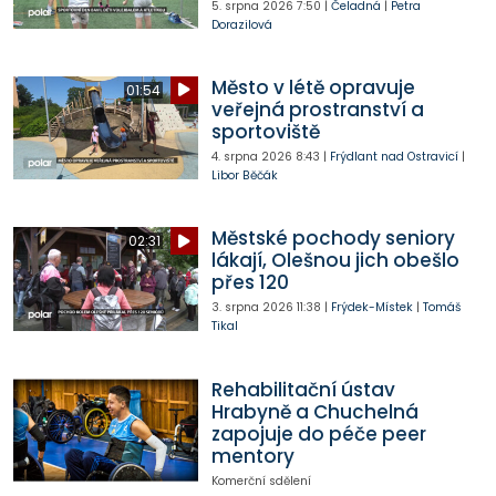
5. srpna 2026
7:50
|
Čeladná
|
Petra
Dorazilová
Město v létě opravuje
01:54
veřejná prostranství a
sportoviště
4. srpna 2026
8:43
|
Frýdlant nad Ostravicí
|
Libor Běčák
Městské pochody seniory
02:31
lákají, Olešnou jich obešlo
přes 120
3. srpna 2026
11:38
|
Frýdek-Místek
|
Tomáš
Tikal
Rehabilitační ústav
Hrabyně a Chuchelná
zapojuje do péče peer
mentory
Komerční sdělení