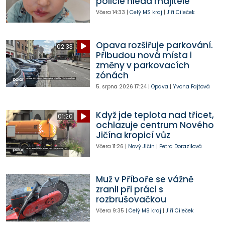
policie hledá majitele
Včera
14:33
|
Celý MS kraj
|
Jiří Cileček
Opava rozšiřuje parkování.
02:33
Přibudou nová místa i
změny v parkovacích
zónách
5. srpna 2026
17:24
|
Opava
|
Yvona Fajtová
Když jde teplota nad třicet,
01:20
ochlazuje centrum Nového
Jičína kropicí vůz
Včera
11:26
|
Nový Jičín
|
Petra Dorazilová
Muž v Příboře se vážně
zranil při práci s
rozbrušovačkou
Včera
9:35
|
Celý MS kraj
|
Jiří Cileček