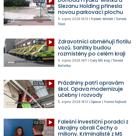
Dohoda Frýdku-Místku a
02:53
Slezanu Holding přinesla
novou parkovací plochu
5. srpna 2026
16:12
|
Frýdek-Místek
|
Tomáš
Tikal
Zdravotníci obměňují flotilu
01:18
vozů. Sanitky budou
rozmístěny po celém kraji
5. srpna 2026
14:17
|
Celý MS kraj
|
Tomáš
Kořistka
Prázdniny patří opravám
02:56
škol. Opava modernizuje
učebny i rozvody
5. srpna 2026
18:13
|
Opava
|
Yvona Fajtová
Falešní investiční poradci z
03:02
Ukrajiny obrali Čechy o
miliony. Kriminalisté z MS