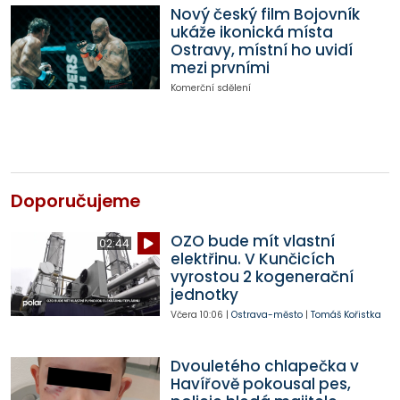
Nový český film Bojovník
ukáže ikonická místa
Ostravy, místní ho uvidí
mezi prvními
Komerční sdělení
Doporučujeme
OZO bude mít vlastní
02:44
elektřinu. V Kunčicích
vyrostou 2 kogenerační
jednotky
Včera
10:06
|
Ostrava-město
|
Tomáš Kořistka
Dvouletého chlapečka v
Havířově pokousal pes,