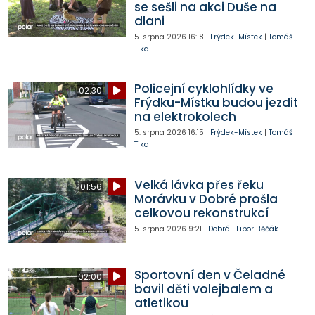
se sešli na akci Duše na
dlani
5. srpna 2026
16:18
|
Frýdek-Místek
|
Tomáš
Tikal
Policejní cyklohlídky ve
02:30
Frýdku-Místku budou jezdit
na elektrokolech
5. srpna 2026
16:15
|
Frýdek-Místek
|
Tomáš
Tikal
Velká lávka přes řeku
01:56
Morávku v Dobré prošla
celkovou rekonstrukcí
5. srpna 2026
9:21
|
Dobrá
|
Libor Běčák
Sportovní den v Čeladné
02:00
bavil děti volejbalem a
atletikou