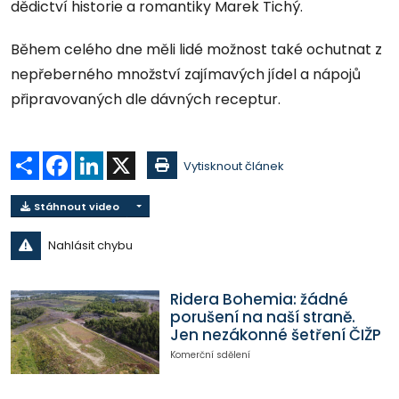
dědictví historie a romantiky Marek Tichý.
Během celého dne měli lidé možnost také ochutnat z
nepřeberného množství zajímavých jídel a nápojů
připravovaných dle dávných receptur.
Sdílet
Facebook
LinkedIn
X
Vytisknout článek
Stáhnout video
Nahlásit chybu
Ridera Bohemia: žádné
porušení na naší straně.
Jen nezákonné šetření ČIŽP
Komerční sdělení