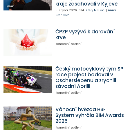
kraje zasahovali v Kyjevě
5. srpna 2026
10:14
|
Celý MS kraj
|
Anna
Břenková
ČPZP vyzývá k darování
krve
Komerční sdělení
Český motocyklový tým SP
race project bodoval v
Oscherslebenu a zrychlil
závodní Aprilii
Komerční sdělení
Vánoční hvězda HSF
System vyhrála BIM Awards
2026
Komerční sdělení