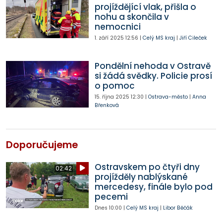
projíždějící vlak, přišla o
nohu a skončila v
nemocnici
1. září 2025
12:56
|
Celý MS kraj
|
Jiří Cileček
Pondělní nehoda v Ostravě
si žádá svědky. Policie prosí
o pomoc
15. října 2025
12:30
|
Ostrava-město
|
Anna
Břenková
Doporučujeme
Ostravskem po čtyři dny
02:42
projížděly nablýskané
mercedesy, finále bylo pod
pecemi
Dnes
10:00
|
Celý MS kraj
|
Libor Běčák