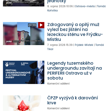
jednotky
6. srpna 2026
10:06
|
Ostrava-město
|
Tomáš
Kořistka
Zdrogovaný a opilý muž
01:20
vylezl bez jištění na
lezeckou stěnu ve Frýdku-
Místku
7. srpna 2026
15:39
|
Frýdek-Místek
|
Tomáš
Tikal
Legendy tuzemského
undergroundu zavítají na
PERIFERII Ostrava už v
sobotu
Komerční sdělení
ČPZP vyzývá k darování
krve
Komerční sdělení