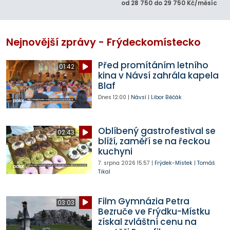
od 28 750 do 29 750 Kč/měsíc
Nejnovější zprávy - Frýdeckomístecko
Před promítáním letního
01:42
kina v Návsí zahrála kapela
Blaf
Dnes
12:00
|
Návsí
|
Libor Běčák
Oblíbený gastrofestival se
02:43
blíží, zaměří se na řeckou
kuchyni
7. srpna 2026
15:57
|
Frýdek-Místek
|
Tomáš
Tikal
Film Gymnázia Petra
03:03
Bezruče ve Frýdku-Místku
získal zvláštní cenu na