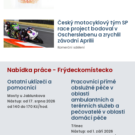
Český motocyklový tým SP
race project bodoval v
Oscherslebenu a zrychlil
závodní Aprilii
Komerční sdělení
Nabídka práce - Frýdeckomístecko
Ostatní uklízeči a
Pracovníci přímé
pomocníci
obslužné péče v
oblasti
Mosty u Jablunkova
ambulantních a
Nástup: od 17. srpna 2026
terénních služeb a
od 140 do 170 Kč/hod.
pečovatelé v oblasti
domácí péče
Třinec
Nástup: od 1. září 2026