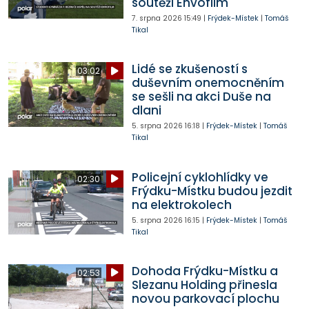
soutěži Envofilm
7. srpna 2026
15:49
|
Frýdek-Místek
|
Tomáš
Tikal
Lidé se zkušeností s
03:02
duševním onemocněním
se sešli na akci Duše na
dlani
5. srpna 2026
16:18
|
Frýdek-Místek
|
Tomáš
Tikal
Policejní cyklohlídky ve
02:30
Frýdku-Místku budou jezdit
na elektrokolech
5. srpna 2026
16:15
|
Frýdek-Místek
|
Tomáš
Tikal
Dohoda Frýdku-Místku a
02:53
Slezanu Holding přinesla
novou parkovací plochu