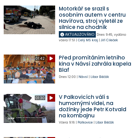
Motorkář se srazil s
osobním autem v centru
Havířova, stroj vyletěl ze
silnice na chodník
AKTUALIZOVÁNO
Dnes
9:45
,
vydáno
včera
17:51
|
Celý MS kraj
|
Jiří Cileček
Před promítáním letního
01:42
kina v Návsí zahrála kapela
Blaf
Dnes
12:00
|
Návsí
|
Libor Běčák
V Palkovicích válí s
01:30
humornými videi, na
dožínky jede Petr Kotvald
na kombajnu
Včera
9:16
|
Palkovice
|
Libor Běčák