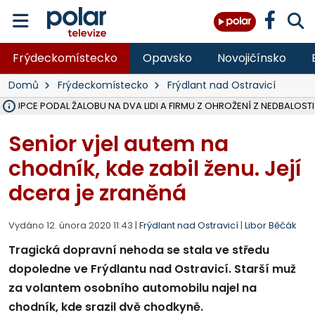
Frýdeckomístecko
Opavsko
Novojičínsko
Domů
Frýdeckomístecko
Frýdlant nad Ostravicí
ÁSTUPCE PODAL ŽALOBU NA DVA LIDI A FIRMU Z OHROŽENÍ Z NEDBALOSTI
NA SLEZSKÉ HARTĚ PŘIBYLO SINIC, VODA MÁ HORŠÍ KVALITU, HYGIENI
NA BÍLOVECKÝCH NOVÝCH DVORECH SE PO 84 LETECH ROZTOČILY L
KARVINSKÉ MOŘE ZÍSKÁ NOVÉ GASTRO ZÁZEMÍ S VYHLÍDKOVOU TER
REKONSTRUKCE MATEŘSKÉ ŠKOLY V CHLEBIČOVĚ MÍŘÍ DO FINÁLE, VÍ
CYKLISTU (74) SRAZIL V BRUNTÁLU KAMION, JE V OHROŽENÍ ŽIVOTA,
POLICIE HLEDÁ PŘÍPADNÉ SVĚDKY, KTEŘÍ POMŮŽOU OBJASNIT PRŮ
MS KRAJ DOKONČIL OPRAVU SILNICE MEZI VRBNEM A HEŘMANOVICEM
SMVAK NABÍZÍ V DOBĚ SUCHA VODU OBCÍM A FIRMÁM, CISTERNY JE
F-M POKRAČUJE V INSTALACI FOTOVOLTAICKÝCH ELEKTRÁREN, REP
SENIOR AKADEMIE V OPAVĚ ZAHÁJILA DALŠÍ BĚH, REPORTÁŽ NA POL
PLANETÁRIUM V OSTRAVĚ CHYSTÁ POZOROVÁNÍ ČÁSTEČNÉHO ZATMĚ
OPRAVA ULIC V HAVÍŘOVĚ UKONČÍ NELEGÁLNÍ PARKOVÁNÍ VE VNI
V HAVÍŘOVĚ SE TĚŽCE ZRANIL MOTORKÁŘ PO SRÁŽCE S AUTEM, INF
TRAGICKÁ SRÁŽKA VLAKU S KAMIONEM V DOLNÍ LUTYNI Z LEDNA 
Senior vjel autem na
chodník, kde zabil ženu. Její
dcera je zraněná
Vydáno 12. února 2020 11:43 |
Frýdlant nad Ostravicí
|
Libor Běčák
Tragická dopravní nehoda se stala ve středu
dopoledne ve Frýdlantu nad Ostravicí. Starší muž
za volantem osobního automobilu najel na
chodník, kde srazil dvě chodkyně.