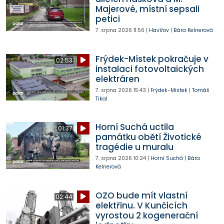
Majerové, místní sepsali
petici
7. srpna 2026
11:56
|
Havířov
|
Bára Kelnerová
Frýdek-Místek pokračuje v
02:53
instalaci fotovoltaických
elektráren
7. srpna 2026
15:43
|
Frýdek-Místek
|
Tomáš
Tikal
Horní Suchá uctila
01:37
památku obětí Životické
tragédie u muralu
7. srpna 2026
10:24
|
Horní Suchá
|
Bára
Kelnerová
OZO bude mít vlastní
02:44
elektřinu. V Kunčicích
vyrostou 2 kogenerační