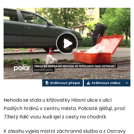
Přehrát
video
Stáhnout přepis
Stáhnout video
Nehoda se stala u křižovatky Hlavní ulice s ulicí
Padlých hrdinů v centru města. Policisté zjišťují, proč
73letý řidič vozu Audi sjel z cesty na chodník.
K zásahu vyjela místní záchranná služba a z Ostravy