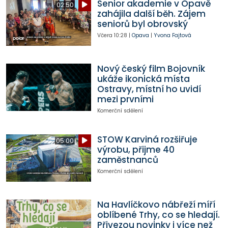
Senior akademie v Opavě
02:50
zahájila další běh. Zájem
seniorů byl obrovský
Včera
10:28
|
Opava
|
Yvona Fajtová
Nový český film Bojovník
ukáže ikonická místa
Ostravy, místní ho uvidí
mezi prvními
Komerční sdělení
STOW Karviná rozšiřuje
05:00
výrobu, přijme 40
zaměstnanců
Komerční sdělení
Na Havlíčkovo nábřeží míří
oblíbené Trhy, co se hledají.
Přivezou novinky i více než