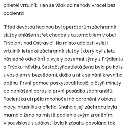
přiletěl vrtulník. Ten se však od nehody vracel bez
pacienta.
"Před devátou hodinou byl operátorům záchranné
služby ohlášen střet chodce s automobilem v obci
Frýdlant nad Ostravicí. Na místo události vzlétl
vrtulník letecké záchranné služby (který byl z letu
následně odvolán) a vyjely pozemní týmy z Frýdlantu
a Frýdku-Místku. Šestačtyřicetiletá žena byla po kolizi
s vozidlem v bezvědomí, došlo u ní k selhání krevního
oběhu. První pomoc poskytovali hasiči a čtyři minuty
po nahlášení dorazila první posádka záchranářů.
Pacientka utrpěla mnohočetná poranění v oblasti
hlavy, hrudníku a břicha. Snaha o její záchranu byla
marná a žena na místě podlehla svým zraněním.
V souvislosti s událostí byla k zásahu povolána tak