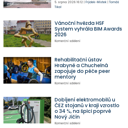
5. srpna 2026
16:12
|
Frýdek-Místek
|
Tomáš
Tikal
Vánoční hvězda HSF
System vyhrála BIM Awards
2026
Komerční sdělení
Rehabilitační ústav
Hrabyně a Chuchelná
zapojuje do péče peer
mentory
Komerční sdělení
Dobíjení elektromobilů u
ČEZ stojanů v kraji vzrostlo
o 34 %, na špici poprvé
Nový Jičín
Komerční sdělení