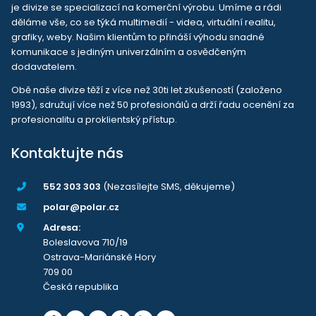
je divize se specializací na komerční výrobu. Umíme a rádi
děláme vše, co se týká multimedií - videa, virtuální realitu,
grafiky, weby. Našim klientům to přináší výhodu snadné
komunikace s jediným univerzálním a osvědčeným
dodavatelem.
Obě naše divize těží z více než 30ti let zkušeností (založeno
1993), sdružují více než 50 profesionálů a drží řadu ocenění za
profesionalitu a proklientský přístup.
Kontaktujte nás
552 303 303
(Nezasílejte SMS, děkujeme)
polar@polar.cz
Adresa:
Boleslavova 710/19
Ostrava-Mariánské Hory
709 00
Česká republika