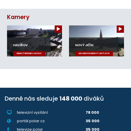
Kamery
HAVÍŘOV
NOVÝ JIČÍN
NÁMĚSTÍ REPUBLIKY, HAVÍŘOV
MASARYKOVO NÁMĚSTÍ, NOVÝ JIČÍN
Denně nás sleduje
148 000
diváků
televizní vysílání
78 000
portál polar.cz
35 000
televize.polar
35 000