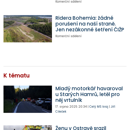
Komerční sdělení
Ridera Bohemia: žádné
porušení na naší straně.
Jen nezákonné šetření ČIŽP
Komerční sdělení
K tématu
Mladý motorkář havaroval
u Starých Hamrů, letěl pro
něj vrtulník
17. srpna 2025
20:34
|
Celý MS kraj
|
Jiří
Cileček
Ženu v Ostravě srazil