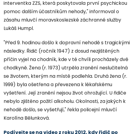
interventka ZZS, která poskytovala první psychickou
pomoc dalším účastníkům nehody," informoval o
zásahu mluvčí moravskoslezské záchranné služby
Lukáš Humpl.
"Před 9. hodinou došlo k dopravní nehodě s tragickými
následky. Řidič (ročník 1947) z dosud nezjištěných
příčin vyjel na chodník, kde v té chvíli procházely dvě
chodkyně. Žena (r. 1973) utrpěla zranění neslučitelná
se životem, kterým na místě podlehla. Druhá žena (r.
1999) byla ošetřena a převezena k lékařskému
vyšetření. Její zranění nejsou život ohrožující. U řidiče
nebylo zjištěno požití alkoholu. Okolnosti, za jakých k
nehodě došlo, se vyšetřují," řekla policejní mluvčí
Karolína Bělunková.
Podívejte se na video z roku 2012, kdy řidič po