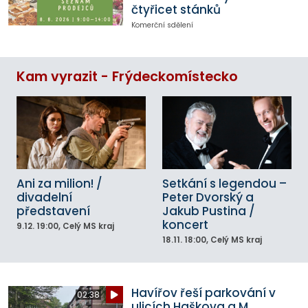
čtyřicet stánků
Komerční sdělení
Kam vyrazit - Frýdeckomístecko
Ani za milion! /
Setkání s legendou –
divadelní
Peter Dvorský a
představení
Jakub Pustina /
koncert
9.12.
19:00
, Celý MS kraj
18.11.
18:00
, Celý MS kraj
Havířov řeší parkování v
02:38
ulicích Haškova a M.