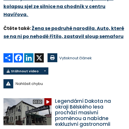
kolapsu sjel ze silnice na chodník v centru
Havířova.
Čtěte také:
Žena se podruhé narodila. Auto, které
se na ni po nehodě řítilo, zastavil sloup semaforu
Sdílet
Facebook
LinkedIn
X
Vytisknout článek
Stáhnout video
Nahlásit chybu
Legendární Dakota na
01:32
okraji Bělského lesa
prochází masivní
proměnou a nabídne
exkluzivní gastronomii