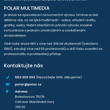
POLAR MULTIMEDIA
je divize se specializací na komerční výrobu. Umíme a rádi
děláme vše, co se týká multimedií - videa, virtuální realitu,
grafiky, weby. Našim klientům to přináší výhodu snadné
komunikace s jediným univerzálním a osvědčeným
dodavatelem.
Obě naše divize těží z více než 30ti let zkušeností (založeno
1993), sdružují více než 50 profesionálů a drží řadu ocenění za
profesionalitu a proklientský přístup.
Kontaktujte nás
552 303 303
(Nezasílejte SMS, děkujeme)
polar@polar.cz
Adresa:
Boleslavova 710/19
Ostrava-Mariánské Hory
709 00