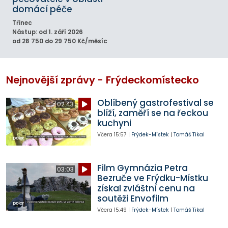
domácí péče
Třinec
Nástup: od 1. září 2026
od 28 750 do 29 750 Kč/měsíc
Nejnovější zprávy - Frýdeckomístecko
Oblíbený gastrofestival se
02:43
blíží, zaměří se na řeckou
kuchyni
Včera
15:57
|
Frýdek-Místek
|
Tomáš Tikal
Film Gymnázia Petra
03:03
Bezruče ve Frýdku-Místku
získal zvláštní cenu na
soutěži Envofilm
Včera
15:49
|
Frýdek-Místek
|
Tomáš Tikal