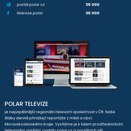
portál polar.cz
35 000
televize.polar
35 000
POLAR TELEVIZE
je nejúspěšnější regionální televizní společnost v ČR. Naše
štáby denně přinášejí reportáže z měst a obcí
Moravskoslezského kraje. Vysíláme je k lidem prostřednictvím
televizního vysílání, portálu polar.cz a sociálních sítí.