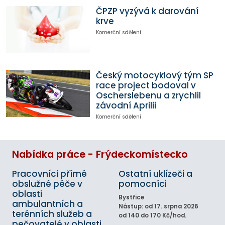
ČPZP vyzývá k darování
krve
Komerční sdělení
Český motocyklový tým SP
race project bodoval v
Oscherslebenu a zrychlil
závodní Aprilii
Komerční sdělení
Nabídka práce - Frýdeckomístecko
Pracovníci přímé
Ostatní uklízeči a
obslužné péče v
pomocníci
oblasti
Bystřice
ambulantních a
Nástup: od 17. srpna 2026
terénních služeb a
od 140 do 170 Kč/hod.
pečovatelé v oblasti