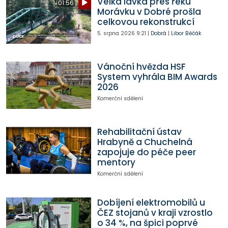
Velká lávka přes řeku
01:56
Morávku v Dobré prošla
celkovou rekonstrukcí
5. srpna 2026
9:21
|
Dobrá
|
Libor Běčák
Vánoční hvězda HSF
System vyhrála BIM Awards
2026
Komerční sdělení
Rehabilitační ústav
Hrabyně a Chuchelná
zapojuje do péče peer
mentory
Komerční sdělení
Dobíjení elektromobilů u
ČEZ stojanů v kraji vzrostlo
o 34 %, na špici poprvé