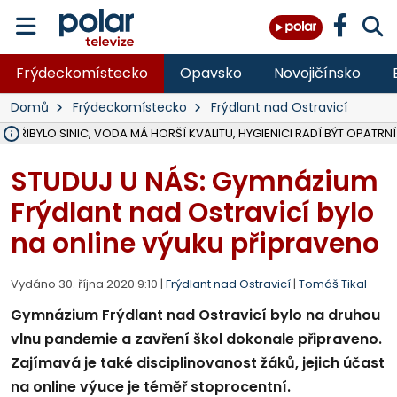
Frýdeckomístecko
Opavsko
Novojičínsko
Domů
Frýdeckomístecko
Frýdlant nad Ostravicí
Ě PŘIBYLO SINIC, VODA MÁ HORŠÍ KVALITU, HYGIENICI RADÍ BÝT OPATRNÍ
ÚOHS DAL ZÁTORU POKUTU 100 000 ZA CHYBY V ZAKÁZCE NA OBN
AREÁL LODIČEK V KARVINÉ SE PŘIPRAVUJE NA VELKOU REKONSTRUKC
KARVINÁ ZNÁ BUDOUCÍ PODOBU AREÁLU LODIČKY V PARKU BOŽEN
CYKLISTU (74) SRAZIL V BRUNTÁLU KAMION, JE V OHROŽENÍ ŽIVOTA,
POLICIE HLEDÁ PŘÍPADNÉ SVĚDKY, KTEŘÍ POMŮŽOU OBJASNIT PRŮ
RADNÍ OSTRAVY A POSLANKYNĚ A. HOFFMANNOVÁ ZA PIRÁTY PODA
NA POSTUP MINISTERSTVA ŽIVOTNÍHO PROSTŘEDÍ V KAUZE HALDY 
MUŽ V PŘÍBOŘE SE VÁŽNĚ ZRANIL PŘI PRÁCI S ROZBRUŠOVAČKOU, I
SLEZSKÁ OSTRAVA PŘIPRAVUJE PROJEKTOVOU DOKUMENTACI PRO 
PODEZŘELÝ BALÍČEK ZASTAVIL PROVOZ NA NÁDRAŽÍ VE F-M, ČEKÁ 
CHLAPEČKA (2) V HAVÍŘOVĚ POKOUSAL PES, POLICIE HLEDÁ MAJITEL
MS KRAJ VYBUDUJE ZA 40 MILIONŮ V JABLUNKOVĚ NOVÝ MOST PŘES O
FOTBALISTA LAURI LAINE SE VRACÍ Z BANÍKU OSTRAVA NA PŮL ROK
F-M DOKONČIL VOLNOČASOVÝ AREÁL RIVKA PARK ZA 62 MILIONŮ,
STUDUJ U NÁS: Gymnázium
Frýdlant nad Ostravicí bylo
na online výuku připraveno
Vydáno 30. října 2020 9:10 |
Frýdlant nad Ostravicí
|
Tomáš Tikal
Gymnázium Frýdlant nad Ostravicí bylo na druhou
vlnu pandemie a zavření škol dokonale připraveno.
Zajímavá je také disciplinovanost žáků, jejich účast
na online výuce je téměř stoprocentní.