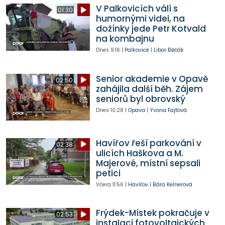
V Palkovicích válí s
01:30
humornými videi, na
dožínky jede Petr Kotvald
na kombajnu
Dnes
9:16
|
Palkovice
|
Libor Běčák
Senior akademie v Opavě
02:50
zahájila další běh. Zájem
seniorů byl obrovský
Dnes
10:28
|
Opava
|
Yvona Fajtová
Havířov řeší parkování v
02:38
ulicích Haškova a M.
Majerové, místní sepsali
petici
Včera
11:56
|
Havířov
|
Bára Kelnerová
Frýdek-Místek pokračuje v
02:53
instalaci fotovoltaických