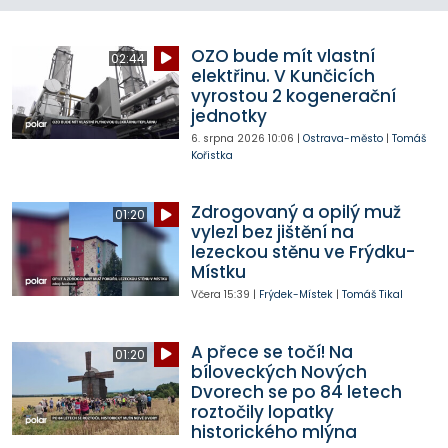
OZO bude mít vlastní
02:44
elektřinu. V Kunčicích
vyrostou 2 kogenerační
jednotky
6. srpna 2026
10:06
|
Ostrava-město
|
Tomáš
Kořistka
Zdrogovaný a opilý muž
01:20
vylezl bez jištění na
lezeckou stěnu ve Frýdku-
Místku
Včera
15:39
|
Frýdek-Místek
|
Tomáš Tikal
A přece se točí! Na
01:20
bíloveckých Nových
Dvorech se po 84 letech
roztočily lopatky
historického mlýna