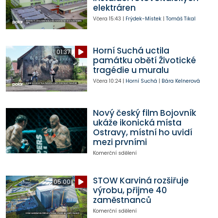
elektráren
Včera
15:43
|
Frýdek-Místek
|
Tomáš Tikal
Horní Suchá uctila
01:37
památku obětí Životické
tragédie u muralu
Včera
10:24
|
Horní Suchá
|
Bára Kelnerová
Nový český film Bojovník
ukáže ikonická místa
Ostravy, místní ho uvidí
mezi prvními
Komerční sdělení
STOW Karviná rozšiřuje
05:00
výrobu, přijme 40
zaměstnanců
Komerční sdělení