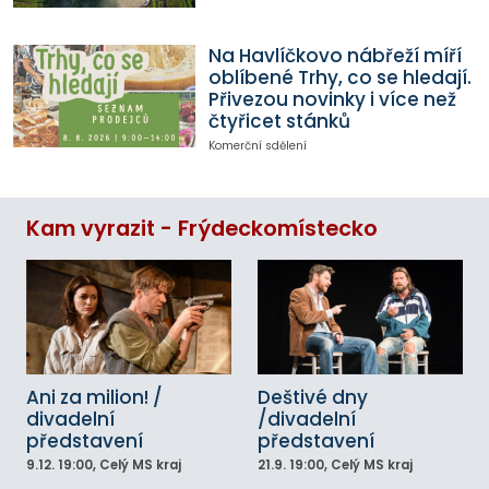
Na Havlíčkovo nábřeží míří
oblíbené Trhy, co se hledají.
Přivezou novinky i více než
čtyřicet stánků
Komerční sdělení
Kam vyrazit - Frýdeckomístecko
Ani za milion! /
Deštivé dny
divadelní
/divadelní
představení
představení
9.12.
19:00
, Celý MS kraj
21.9.
19:00
, Celý MS kraj