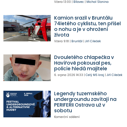
Včera
13:00
|
Bílovec
|
Michal Slonina
Kamion srazil v Bruntálu
74letého cyklistu, ten přišel
o nohu a je v ohrožení
života
Včera
9:18
|
Bruntál
|
Jiří Cileček
Dvouletého chlapečka v
Havířově pokousal pes,
policie hledá majitele
6. srpna 2026
14:33
|
Celý MS kraj
|
Jiří Cileček
Legendy tuzemského
undergroundu zavítají na
PERIFERII Ostrava už v
sobotu
Komerční sdělení