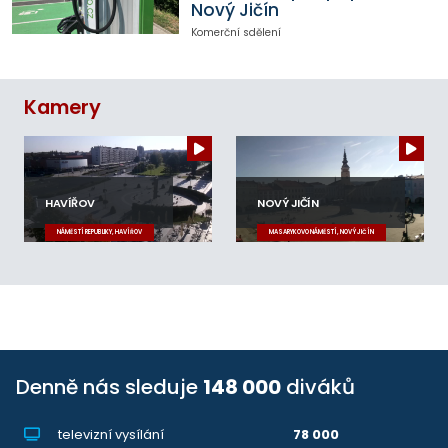
Nový Jičín
Komerční sdělení
Kamery
HAVÍŘOV
NOVÝ JIČÍN
NÁMĚSTÍ REPUBLIKY, HAVÍŘOV
MASARYKOVO NÁMĚSTÍ, NOVÝ JIČÍN
Denně nás sleduje
148 000
diváků
televizní vysílání
78 000