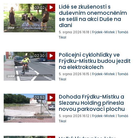
Lidé se zkušeností s
03:02
duševním onemocněním
se sešli na akci Duše na
dlani
5. srpna 2026
16:18
|
Frýdek-Místek
|
Tomáš
Tikal
Policejní cyklohlídky ve
02:30
Frýdku-Místku budou jezdit
na elektrokolech
5. srpna 2026
16:15
|
Frýdek-Místek
|
Tomáš
Tikal
Dohoda Frýdku-Místku a
02:53
Slezanu Holding přinesla
novou parkovací plochu
5. srpna 2026
16:12
|
Frýdek-Místek
|
Tomáš
Tikal