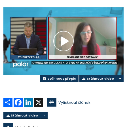
Play
Video
Stáhnout přepis
Stáhnout video
Sdílet
Facebook
LinkedIn
X
Vytisknout článek
Stáhnout video