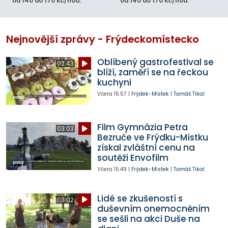
od 140 do 170 Kč/hod.
od 140 do 170 Kč/hod.
Nejnovější zprávy - Frýdeckomístecko
Oblíbený gastrofestival se
02:43
blíží, zaměří se na řeckou
kuchyni
Včera
15:57
|
Frýdek-Místek
|
Tomáš Tikal
Film Gymnázia Petra
03:03
Bezruče ve Frýdku-Místku
získal zvláštní cenu na
soutěži Envofilm
Včera
15:49
|
Frýdek-Místek
|
Tomáš Tikal
Lidé se zkušeností s
03:02
duševním onemocněním
se sešli na akci Duše na