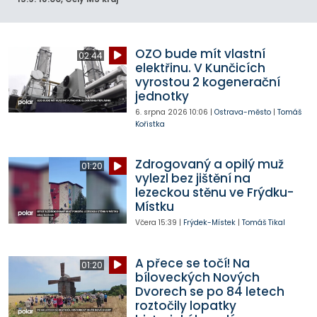
OZO bude mít vlastní
02:44
elektřinu. V Kunčicích
vyrostou 2 kogenerační
jednotky
6. srpna 2026
10:06
|
Ostrava-město
|
Tomáš
Kořistka
Zdrogovaný a opilý muž
01:20
vylezl bez jištění na
lezeckou stěnu ve Frýdku-
Místku
Včera
15:39
|
Frýdek-Místek
|
Tomáš Tikal
A přece se točí! Na
01:20
bíloveckých Nových
Dvorech se po 84 letech
roztočily lopatky