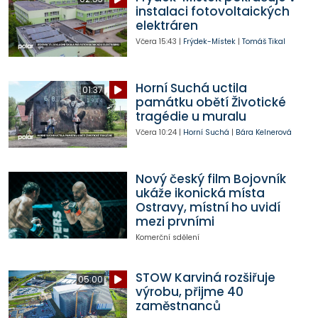
instalaci fotovoltaických
elektráren
Včera
15:43
|
Frýdek-Místek
|
Tomáš Tikal
Horní Suchá uctila
01:37
památku obětí Životické
tragédie u muralu
Včera
10:24
|
Horní Suchá
|
Bára Kelnerová
Nový český film Bojovník
ukáže ikonická místa
Ostravy, místní ho uvidí
mezi prvními
Komerční sdělení
STOW Karviná rozšiřuje
05:00
výrobu, přijme 40
zaměstnanců