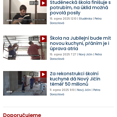
Studénecká škola finišuje s
01:20
potrubím, na úklid možná
povolá posily
15. srpna 2025
12:10
|
Studénka
|
Petra
Dorazilová
Škola na Jubilejní bude mít
03:34
novou kuchyni, přáním je i
úprava atria
15. srpna 2025
7:27
|
Nový Jičín
|
Petra
Dorazilová
Za rekonstrukci školní
01:20
kuchyně dá Nový Jičín
téměř 50 milionů
11. srpna 2025
9:10
|
Nový Jičín
|
Petra
Dorazilová
Doporučujeme