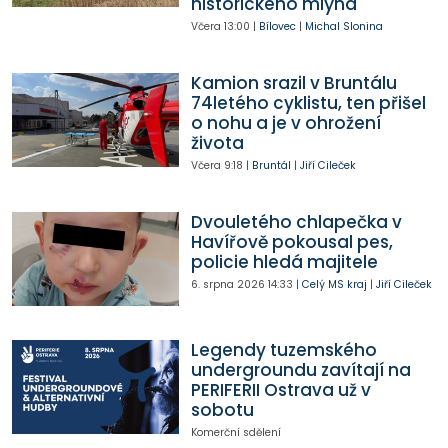
historického mlýna
Včera
13:00
|
Bílovec
|
Michal Slonina
Kamion srazil v Bruntálu
74letého cyklistu, ten přišel
o nohu a je v ohrožení
života
Včera
9:18
|
Bruntál
|
Jiří Cileček
Dvouletého chlapečka v
Havířově pokousal pes,
policie hledá majitele
6. srpna 2026
14:33
|
Celý MS kraj
|
Jiří Cileček
Legendy tuzemského
undergroundu zavítají na
PERIFERII Ostrava už v
sobotu
Komerční sdělení