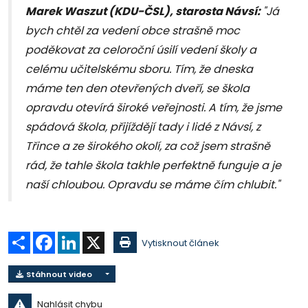
Marek Waszut (KDU-ČSL), starosta Návsí:
"Já
bych chtěl za vedení obce strašně moc
poděkovat za celoroční úsilí vedení školy a
celému učitelskému sboru. Tím, že dneska
máme ten den otevřených dveří, se škola
opravdu otevírá široké veřejnosti. A tím, že jsme
spádová škola, přijíždějí tady i lidé z Návsí, z
Třince a ze širokého okolí, za což jsem strašně
rád, že tahle škola takhle perfektně funguje a je
naší chloubou. Opravdu se máme čím chlubit."
Sdílet
Facebook
LinkedIn
X
Vytisknout článek
Stáhnout video
Nahlásit chybu