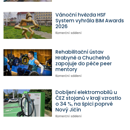
Vánoční hvězda HSF
System vyhrála BIM Awards
2026
Komerční sdělení
Rehabilitační ústav
Hrabyně a Chuchelná
zapojuje do péče peer
mentory
Komerční sdělení
Dobíjení elektromobilů u
ČEZ stojanů v kraji vzrostlo
o 34 %, na špici poprvé
Nový Jičín
Komerční sdělení