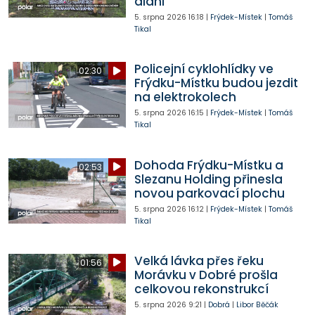
dlani
5. srpna 2026
16:18
|
Frýdek-Místek
|
Tomáš
Tikal
Policejní cyklohlídky ve
02:30
Frýdku-Místku budou jezdit
na elektrokolech
5. srpna 2026
16:15
|
Frýdek-Místek
|
Tomáš
Tikal
Dohoda Frýdku-Místku a
02:53
Slezanu Holding přinesla
novou parkovací plochu
5. srpna 2026
16:12
|
Frýdek-Místek
|
Tomáš
Tikal
Velká lávka přes řeku
01:56
Morávku v Dobré prošla
celkovou rekonstrukcí
5. srpna 2026
9:21
|
Dobrá
|
Libor Běčák