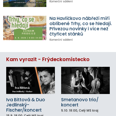
Komerční sdělení
Na Havlíčkovo nábřeží míří
oblíbené Trhy, co se hledají.
Přivezou novinky i více než
čtyřicet stánků
Komerční sdělení
Kam vyrazit - Frýdeckomístecko
Iva Bittová & Duo
Smetanovo trio/
Jedlinský-
koncert
Fischer/koncert
5.10.
18:00
, Celý MS kraj
15.9.
18:00
, Celý MS kraj