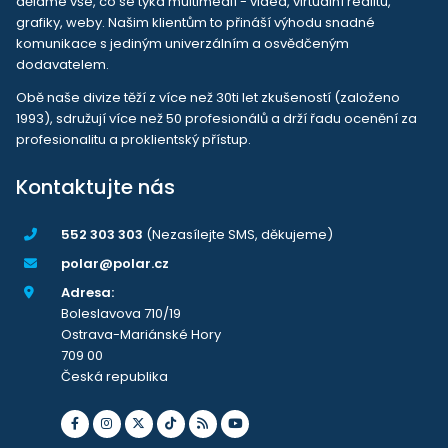
děláme vše, co se týká multimedií - videa, virtuální realitu,
grafiky, weby. Našim klientům to přináší výhodu snadné
komunikace s jediným univerzálním a osvědčeným
dodavatelem.
Obě naše divize těží z více než 30ti let zkušeností (založeno
1993), sdružují více než 50 profesionálů a drží řadu ocenění za
profesionalitu a proklientský přístup.
Kontaktujte nás
552 303 303
(Nezasílejte SMS, děkujeme)
polar@polar.cz
Adresa:
Boleslavova 710/19
Ostrava-Mariánské Hory
709 00
Česká republika