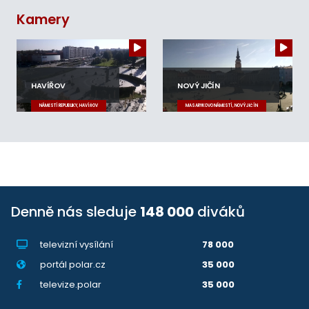
Kamery
HAVÍŘOV
NOVÝ JIČÍN
NÁMĚSTÍ REPUBLIKY, HAVÍŘOV
MASARYKOVO NÁMĚSTÍ, NOVÝ JIČÍN
Denně nás sleduje
148 000
diváků
televizní vysílání
78 000
portál polar.cz
35 000
televize.polar
35 000