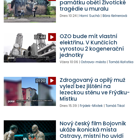
památku obětí Životické
tragédie u muralu
Dnes
10:24
|
Horní Suchá
|
Bára Kelnerová
OZO bude mít vlastní
02:44
elektřinu. V Kunčicích
vyrostou 2 kogenerační
jednotky
Včera
10:06
|
Ostrava-město
|
Tomáš Kořistka
Zdrogovaný a opilý muž
01:20
vylezl bez jištění na
lezeckou stěnu ve Frýdku-
Místku
Dnes
15:39
|
Frýdek-Místek
|
Tomáš Tikal
Nový český film Bojovník
ukáže ikonická místa
Ostravy, místní ho uvidí