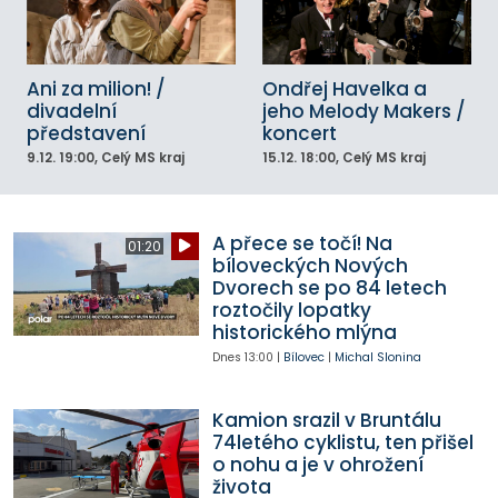
Ani za milion! /
Ondřej Havelka a
divadelní
jeho Melody Makers /
představení
koncert
9.12.
19:00
, Celý MS kraj
15.12.
18:00
, Celý MS kraj
A přece se točí! Na
01:20
bíloveckých Nových
Dvorech se po 84 letech
roztočily lopatky
historického mlýna
Dnes
13:00
|
Bílovec
|
Michal Slonina
Kamion srazil v Bruntálu
74letého cyklistu, ten přišel
o nohu a je v ohrožení
života