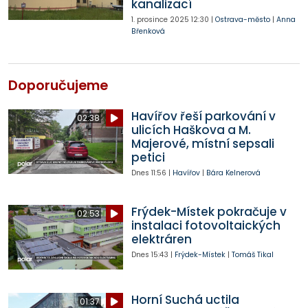
kanalizací
1. prosince 2025
12:30
|
Ostrava-město
|
Anna
Břenková
Doporučujeme
Havířov řeší parkování v
02:38
ulicích Haškova a M.
Majerové, místní sepsali
petici
Dnes
11:56
|
Havířov
|
Bára Kelnerová
Frýdek-Místek pokračuje v
02:53
instalaci fotovoltaických
elektráren
Dnes
15:43
|
Frýdek-Místek
|
Tomáš Tikal
Horní Suchá uctila
01:37