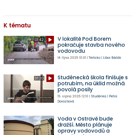
K tématu
V lokalitě Pod Borem
01:42
pokračuje stavba nového
vodovodu
14. října 2025
10:01
|
Těrlicko
|
Libor Běčák
Studénecká škola finišuje s
01:20
potrubím, na úklid možná
povolá posily
15. srpna 2025
12:10
|
Studénka
|
Petra
Dorazilová
Voda v Ostravě bude
dražší. Město plánuje
opravy vodovodů a