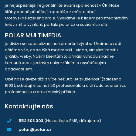
je nejúspěšnější regionální televizní společnost v ČR. Naše
štáby denně přinášejí reportáže z měst a obcí
Moravskoslezského kraje. Vysíláme je k lidem prostřednictvím
televizního vysílání, portálu polar.cz a sociálních sítí.
POLAR MULTIMEDIA
je divize se specializací na komerční výrobu. Umíme a rádi
děláme vše, co se týká multimedií - videa, virtuální realitu,
grafiky, weby. Našim klientům to přináší výhodu snadné
komunikace s jediným univerzálním a osvědčeným
dodavatelem.
Obě naše divize těží z více než 30ti let zkušeností (založeno
1993), sdružují více než 50 profesionálů a drží řadu ocenění za
profesionalitu a proklientský přístup.
Kontaktujte nás
552 303 303
(Nezasílejte SMS, děkujeme)
polar@polar.cz