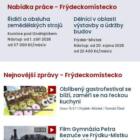
Nabídka práce - Frýdeckomístecko
Řidiči a obsluha
Dělníci v oblasti
zemědělských strojů
výstavby a údržby
budov
Kunčice pod Ondřejníkem
Nástup: od 1. září 2026
Frýdek-Místek
od 37 000 Kč/měsíc
Nástup: od 20. srpna 2026
od 22 400 Kč/měsíc
Nejnovější zprávy - Frýdeckomístecko
Oblíbený gastrofestival se
02:43
blíží, zaměří se na řeckou
kuchyni
Dnes
15:57
|
Frýdek-Místek
|
Tomáš Tikal
Film Gymnázia Petra
03:03
Bezruče ve Frýdku-Místku