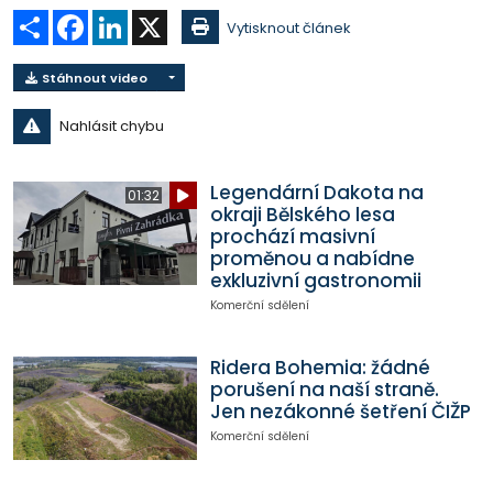
Sdílet
Facebook
LinkedIn
X
Vytisknout článek
Stáhnout video
Nahlásit chybu
Legendární Dakota na
01:32
okraji Bělského lesa
prochází masivní
proměnou a nabídne
exkluzivní gastronomii
Komerční sdělení
Ridera Bohemia: žádné
porušení na naší straně.
Jen nezákonné šetření ČIŽP
Komerční sdělení