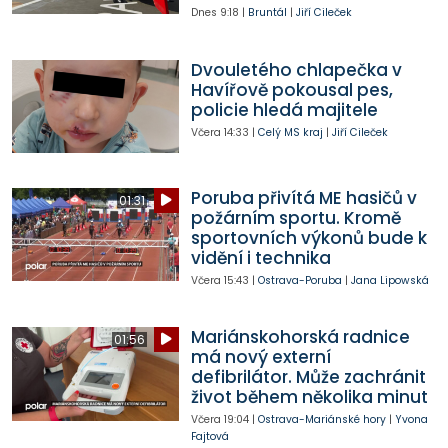
Dnes
9:18
|
Bruntál
|
Jiří Cileček
Dvouletého chlapečka v
Havířově pokousal pes,
policie hledá majitele
Včera
14:33
|
Celý MS kraj
|
Jiří Cileček
Poruba přivítá ME hasičů v
01:31
požárním sportu. Kromě
sportovních výkonů bude k
vidění i technika
Včera
15:43
|
Ostrava-Poruba
|
Jana Lipowská
Mariánskohorská radnice
01:56
má nový externí
defibrilátor. Může zachránit
život během několika minut
Včera
19:04
|
Ostrava-Mariánské hory
|
Yvona
Fajtová