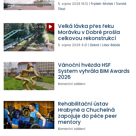
5. srpna 2026
16:12
|
Frýdek-Místek
|
Tomáš
Tikal
Velká lávka přes řeku
01:56
Morávku v Dobré prošla
celkovou rekonstrukcí
5. srpna 2026
9:21
|
Dobrá
|
Libor Běčák
Vánoční hvězda HSF
System vyhrála BIM Awards
2026
Komerční sdělení
Rehabilitační ústav
Hrabyně a Chuchelná
zapojuje do péče peer
mentory
Komerční sdělení