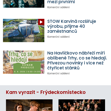
mezi prvními
Komerční sdělení
STOW Karviná rozšiřuje
05:00
výrobu, přijme 40
zaměstnanců
Komerční sdělení
Na Havlíčkovo nábřeží míří
oblíbené Trhy, co se hledají.
Přivezou novinky i více než
čtyřicet stánků
Komerční sdělení
Kam vyrazit - Frýdeckomístecko