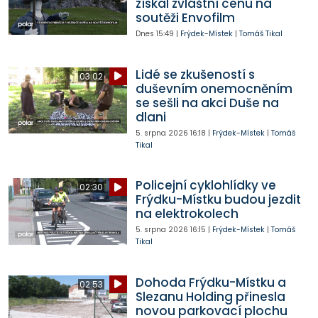
získal zvláštní cenu na
soutěži Envofilm
Dnes
15:49
|
Frýdek-Místek
|
Tomáš Tikal
Lidé se zkušeností s
03:02
duševním onemocněním
se sešli na akci Duše na
dlani
5. srpna 2026
16:18
|
Frýdek-Místek
|
Tomáš
Tikal
Policejní cyklohlídky ve
02:30
Frýdku-Místku budou jezdit
na elektrokolech
5. srpna 2026
16:15
|
Frýdek-Místek
|
Tomáš
Tikal
Dohoda Frýdku-Místku a
02:53
Slezanu Holding přinesla
novou parkovací plochu