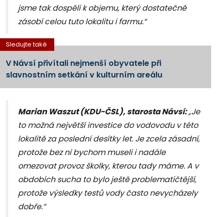
jsme tak dospěli k objemu, který dostatečně
zásobí celou tuto lokalitu i farmu.“
Sledujte také
V Návsí přivítali nejmenší obyvatele při
slavnostním setkání v kulturním areálu
Marian Waszut (KDU-ČSL), starosta Návsí:
„Je
to možná největší investice do vodovodu v této
lokalitě za poslední desítky let. Je zcela zásadní,
protože bez ní bychom museli i nadále
omezovat provoz školky, kterou tady máme. A v
obdobích sucha to bylo ještě problematičtější,
protože výsledky testů vody často nevycházely
dobře.“