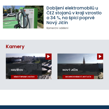
Dobíjení elektromobilů u
ČEZ stojanů v kraji vzrostlo
o 34 %, na špici poprvé
Nový Jičín
Komerční sdělení
Kamery
HAVÍŘOV
NOVÝ JIČÍN
NÁMĚSTÍ REPUBLIKY, HAVÍŘOV
MASARYKOVO NÁMĚSTÍ, NOVÝ JIČÍN