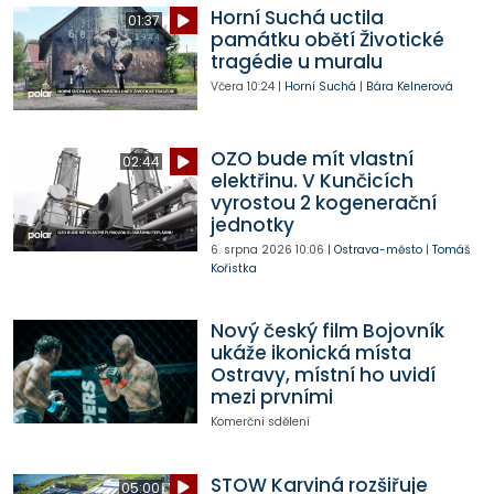
Horní Suchá uctila
01:37
památku obětí Životické
tragédie u muralu
Včera
10:24
|
Horní Suchá
|
Bára Kelnerová
OZO bude mít vlastní
02:44
elektřinu. V Kunčicích
vyrostou 2 kogenerační
jednotky
6. srpna 2026
10:06
|
Ostrava-město
|
Tomáš
Kořistka
Nový český film Bojovník
ukáže ikonická místa
Ostravy, místní ho uvidí
mezi prvními
Komerční sdělení
STOW Karviná rozšiřuje
05:00