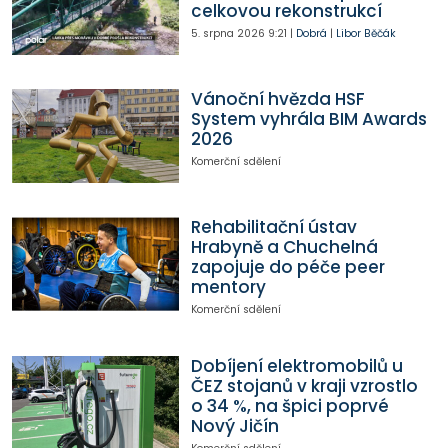
celkovou rekonstrukcí
5. srpna 2026
9:21
|
Dobrá
|
Libor Běčák
Vánoční hvězda HSF
System vyhrála BIM Awards
2026
Komerční sdělení
Rehabilitační ústav
Hrabyně a Chuchelná
zapojuje do péče peer
mentory
Komerční sdělení
Dobíjení elektromobilů u
ČEZ stojanů v kraji vzrostlo
o 34 %, na špici poprvé
Nový Jičín