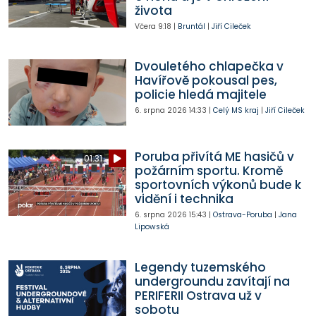
života
Včera
9:18
|
Bruntál
|
Jiří Cileček
Dvouletého chlapečka v
Havířově pokousal pes,
policie hledá majitele
6. srpna 2026
14:33
|
Celý MS kraj
|
Jiří Cileček
Poruba přivítá ME hasičů v
01:31
požárním sportu. Kromě
sportovních výkonů bude k
vidění i technika
6. srpna 2026
15:43
|
Ostrava-Poruba
|
Jana
Lipowská
Legendy tuzemského
undergroundu zavítají na
PERIFERII Ostrava už v
sobotu