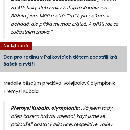
za Atletický klub Emila Zátopka Kopřivnice.
Běžela jsem 1400 metrů. Trať byla celkem v
pohodě, ale přišla mi moc krátká. A příští rok se
zúčastním znova.“
Sledujte také
Den pro rodinu v Palkovicích dětem zpestřili král,
šašek a rytíři
Medaile běžcům předával volejbalový olympionik
Přemysl Kubala.
Přemysl Kubala, olympionik:
„Já jsem tady
před časem hrával volejbal, když jsme se
pokoušeli dostat Palkovice, respektive Volley