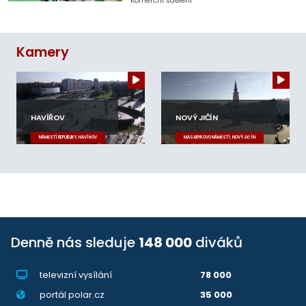
Komerční sdělení
Kamery
HAVÍŘOV
NOVÝ JIČÍN
NÁMĚSTÍ REPUBLIKY, HAVÍŘOV
MASARYKOVO NÁMĚSTÍ, NOVÝ JIČÍN
Denně nás sleduje
148 000
diváků
televizní vysílání
78 000
portál polar.cz
35 000