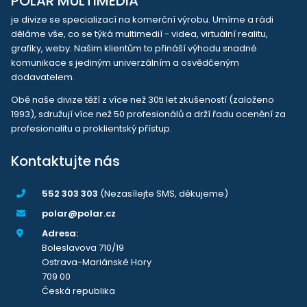
POLAR MULTIMEDIA
je divize se specializací na komerční výrobu. Umíme a rádi
děláme vše, co se týká multimedií - videa, virtuální realitu,
grafiky, weby. Našim klientům to přináší výhodu snadné
komunikace s jediným univerzálním a osvědčeným
dodavatelem.
Obě naše divize těží z více než 30ti let zkušeností (založeno
1993), sdružují více než 50 profesionálů a drží řadu ocenění za
profesionalitu a proklientský přístup.
Kontaktujte nás
552 303 303
(Nezasílejte SMS, děkujeme)
polar@polar.cz
Adresa:
Boleslavova 710/19
Ostrava-Mariánské Hory
709 00
Česká republika