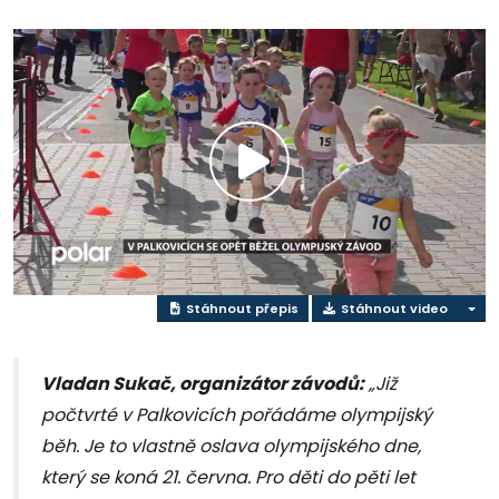
Přehrát
video
Stáhnout přepis
Stáhnout video
Vladan Sukač, organizátor závodů:
„Již
počtvrté v Palkovicích pořádáme olympijský
běh. Je to vlastně oslava olympijského dne,
který se koná 21. června. Pro děti do pěti let