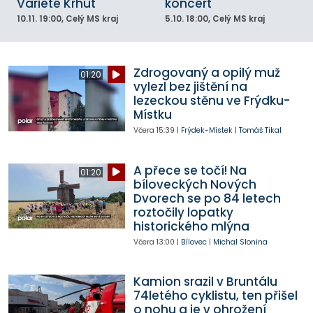
Varieté Krhut
koncert
10.11.
19:00
, Celý MS kraj
5.10.
18:00
, Celý MS kraj
Zdrogovaný a opilý muž
01:20
vylezl bez jištění na
lezeckou stěnu ve Frýdku-
Místku
Včera
15:39
|
Frýdek-Místek
|
Tomáš Tikal
A přece se točí! Na
01:20
bíloveckých Nových
Dvorech se po 84 letech
roztočily lopatky
historického mlýna
Včera
13:00
|
Bílovec
|
Michal Slonina
Kamion srazil v Bruntálu
74letého cyklistu, ten přišel
o nohu a je v ohrožení