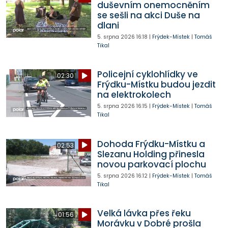
duševním onemocněním
se sešli na akci Duše na
dlani
5. srpna 2026
16:18
|
Frýdek-Místek
|
Tomáš
Tikal
Policejní cyklohlídky ve
02:30
Frýdku-Místku budou jezdit
na elektrokolech
5. srpna 2026
16:15
|
Frýdek-Místek
|
Tomáš
Tikal
Dohoda Frýdku-Místku a
02:53
Slezanu Holding přinesla
novou parkovací plochu
5. srpna 2026
16:12
|
Frýdek-Místek
|
Tomáš
Tikal
Velká lávka přes řeku
01:56
Morávku v Dobré prošla