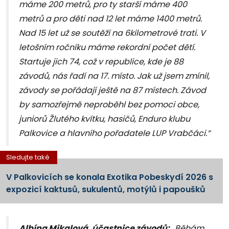
máme 200 metrů, pro ty starší máme 400
metrů a pro děti nad 12 let máme 1400 metrů.
Nad 15 let už se soutěží na 6kilometrové trati. V
letošním ročníku máme rekordní počet dětí.
Startuje jich 74, což v republice, kde je 88
závodů, nás řadí na 17. místo. Jak už jsem zmínil,
závody se pořádají ještě na 87 místech. Závod
by samozřejmě neproběhl bez pomoci obce,
juniorů Žlutého kvítku, hasičů, Enduro klubu
Palkovice a hlavního pořadatele LUP Vrabčáci.“
Sledujte také
V Palkovicích se konala Exotika Pobeskydí 2026 s
expozicí kaktusů, sukulentů, motýlů i papoušků
Albína Mikalová, účastnice závodů:
„Běhám