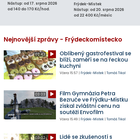
Nástup: od 17. srpna 2026
Frýdek-Místek
od 140 do 170 Kč/hod.
Nástup: od 20. srpna 2026
od 22 400 Kč/měsíc
Nejnovější zprávy - Frýdeckomístecko
Oblíbený gastrofestival se
02:43
blíží, zaměří se na řeckou
kuchyni
Včera
15:57
|
Frýdek-Místek
|
Tomáš Tikal
Film Gymnázia Petra
03:03
Bezruče ve Frýdku-Místku
získal zvláštní cenu na
soutěži Envofilm
Včera
15:49
|
Frýdek-Místek
|
Tomáš Tikal
Lidé se zkušeností s
03:02