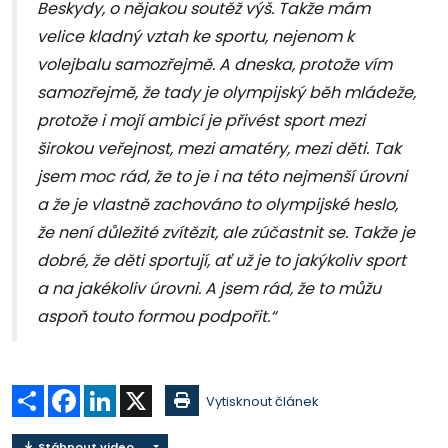
Beskydy, o nějakou soutěž výš. Takže mám
velice kladný vztah ke sportu, nejenom k
volejbalu samozřejmě. A dneska, protože vím
samozřejmě, že tady je olympijský běh mládeže,
protože i mojí ambicí je přivést sport mezi
širokou veřejnost, mezi amatéry, mezi děti. Tak
jsem moc rád, že to je i na této nejmenší úrovni
a že je vlastně zachováno to olympijské heslo,
že není důležité zvítězit, ale zúčastnit se. Takže je
dobré, že děti sportují, ať už je to jakýkoliv sport
a na jakékoliv úrovni. A jsem rád, že to můžu
aspoň touto formou podpořit.“
Sdílet
Facebook
LinkedIn
X
Vytisknout článek
Stáhnout video