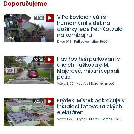
Doporučujeme
V Palkovicích válí s
01:30
humornými videi, na
dožínky jede Petr Kotvald
na kombajnu
Dnes
9:16
|
Palkovice
|
Libor Běčák
Havířov řeší parkování v
02:38
ulicích Haškova a M.
Majerové, místní sepsali
petici
Včera
11:56
|
Havířov
|
Bára Kelnerová
Frýdek-Místek pokračuje v
02:53
instalaci fotovoltaických
elektráren
Včera
15:43
|
Frýdek-Místek
|
Tomáš Tikal