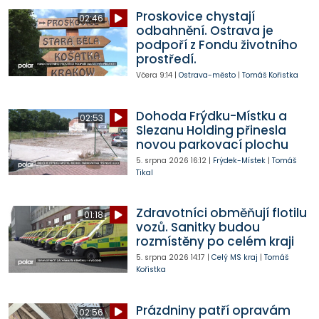
Proskovice chystají
02:46
odbahnění. Ostrava je
podpoří z Fondu životního
prostředí.
Včera
9:14
|
Ostrava-město
|
Tomáš Kořistka
Dohoda Frýdku-Místku a
02:53
Slezanu Holding přinesla
novou parkovací plochu
5. srpna 2026
16:12
|
Frýdek-Místek
|
Tomáš
Tikal
Zdravotníci obměňují flotilu
01:18
vozů. Sanitky budou
rozmístěny po celém kraji
5. srpna 2026
14:17
|
Celý MS kraj
|
Tomáš
Kořistka
Prázdniny patří opravám
02:56