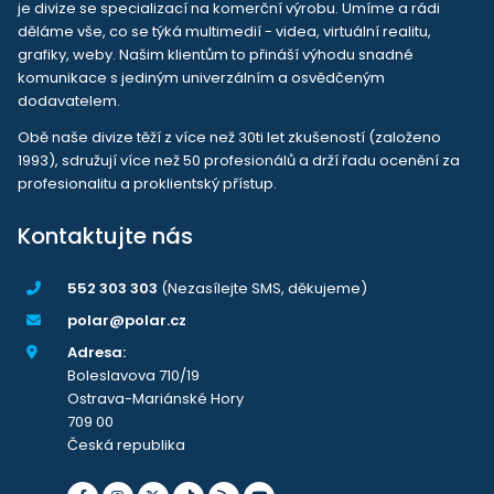
je divize se specializací na komerční výrobu. Umíme a rádi
děláme vše, co se týká multimedií - videa, virtuální realitu,
grafiky, weby. Našim klientům to přináší výhodu snadné
komunikace s jediným univerzálním a osvědčeným
dodavatelem.
Obě naše divize těží z více než 30ti let zkušeností (založeno
1993), sdružují více než 50 profesionálů a drží řadu ocenění za
profesionalitu a proklientský přístup.
Kontaktujte nás
552 303 303
(Nezasílejte SMS, děkujeme)
polar@polar.cz
Adresa:
Boleslavova 710/19
Ostrava-Mariánské Hory
709 00
Česká republika