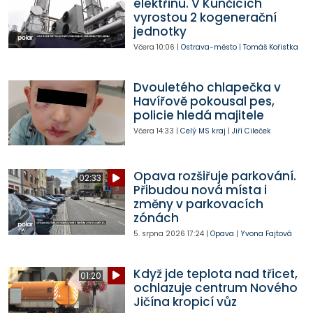
elektřinu. V Kunčicích
vyrostou 2 kogenerační
jednotky
Včera
10:06
|
Ostrava-město
|
Tomáš Kořistka
Dvouletého chlapečka v
Havířově pokousal pes,
policie hledá majitele
Včera
14:33
|
Celý MS kraj
|
Jiří Cileček
Opava rozšiřuje parkování.
02:33
Přibudou nová místa i
změny v parkovacích
zónách
5. srpna 2026
17:24
|
Opava
|
Yvona Fajtová
Když jde teplota nad třicet,
01:20
ochlazuje centrum Nového
Jičína kropicí vůz