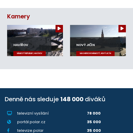
Kamery
HAVÍŘOV
NOVÝ JIČÍN
NÁMĚSTÍ REPUBLIKY, HAVÍŘOV
MASARYKOVO NÁMĚSTÍ, NOVÝ JIČÍN
Denně nás sleduje
148 000
diváků
televizní vysílání
78 000
portál polar.cz
35 000
televize.polar
35 000