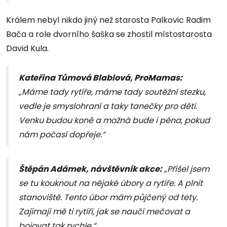
Králem nebyl nikdo jiný než starosta Palkovic Radim
Bača a role dvorního šaška se zhostil místostarosta
David Kula.
Kateřina Tůmová Blablová, ProMamas:
„Máme tady rytíře, máme tady soutěžní stezku,
vedle je smyslohraní a taky tanečky pro děti.
Venku budou koně a možná bude i pěna, pokud
nám počasí dopřeje.“
Štěpán Adámek, návštěvník akce:
„Přišel jsem
se tu kouknout na nějaké úbory a rytíře. A plnit
stanoviště. Tento úbor mám půjčený od tety.
Zajímají mě ti rytíři, jak se naučí mečovat a
bojovat tak rychle.“