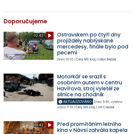
Doporučujeme
Ostravskem po čtyři dny
02:42
projížděly nablýskané
mercedesy, finále bylo pod
pecemi
Dnes
10:00
|
Celý MS kraj
|
Libor Běčák
Motorkář se srazil s
osobním autem v centru
Havířova, stroj vyletěl ze
silnice na chodník
AKTUALIZOVÁNO
Dnes
9:45
,
vydáno
včera
17:51
|
Celý MS kraj
|
Jiří Cileček
Před promítáním letního
01:42
kina v Návsí zahrála kapela