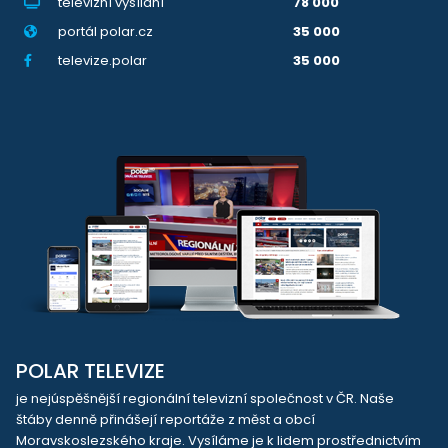
televizní vysílání
78 000
portál polar.cz
35 000
televize.polar
35 000
POLAR TELEVIZE
je nejúspěšnější regionální televizní společnost v ČR. Naše
štáby denně přinášejí reportáže z měst a obcí
Moravskoslezského kraje. Vysíláme je k lidem prostřednictvím