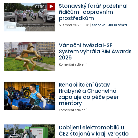
Stonavský farář požehnal
01:50
řidičům i dopravním
prostředkům
5. srpna 2026
13:18
|
Stonava
|
Jiří Brzóska
Vánoční hvězda HSF
System vyhrála BIM Awards
2026
Komerční sdělení
Rehabilitační ústav
Hrabyně a Chuchelná
zapojuje do péče peer
mentory
Komerční sdělení
Dobíjení elektromobilů u
ČEZ stojanů v kraji vzrostlo