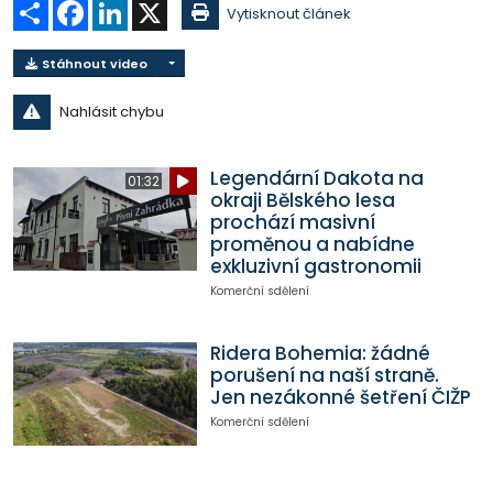
Sdílet
Facebook
LinkedIn
X
Vytisknout článek
Stáhnout video
Nahlásit chybu
Legendární Dakota na
01:32
okraji Bělského lesa
prochází masivní
proměnou a nabídne
exkluzivní gastronomii
Komerční sdělení
Ridera Bohemia: žádné
porušení na naší straně.
Jen nezákonné šetření ČIŽP
Komerční sdělení