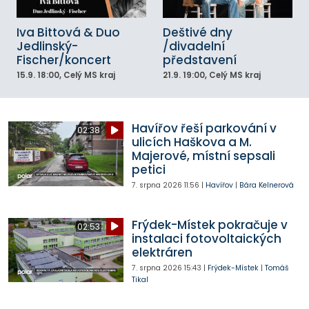
Iva Bittová & Duo
Deštivé dny
Jedlinský-
/divadelní
Fischer/koncert
představení
15.9.
18:00
, Celý MS kraj
21.9.
19:00
, Celý MS kraj
Havířov řeší parkování v
02:38
ulicích Haškova a M.
Majerové, místní sepsali
petici
7. srpna 2026
11:56
|
Havířov
|
Bára Kelnerová
Frýdek-Místek pokračuje v
02:53
instalaci fotovoltaických
elektráren
7. srpna 2026
15:43
|
Frýdek-Místek
|
Tomáš
Tikal