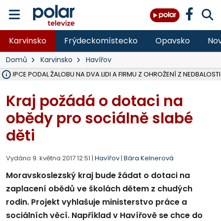
Karvinsko
Frýdeckomístecko
Opavsko
Nov
Domů
Karvinsko
Havířov
ÁSTUPCE PODAL ŽALOBU NA DVA LIDI A FIRMU Z OHROŽENÍ Z NEDBALOSTI
NA SLEZSKÉ HARTĚ PŘIBYLO SINIC, VODA MÁ HORŠÍ KVALITU, HYGIENI
NA BÍLOVECKÝCH NOVÝCH DVORECH SE PO 84 LETECH ROZTOČILY L
KARVINSKÉ MOŘE ZÍSKÁ NOVÉ GASTRO ZÁZEMÍ S VYHLÍDKOVOU TER
REKONSTRUKCE MATEŘSKÉ ŠKOLY V CHLEBIČOVĚ MÍŘÍ DO FINÁLE, VÍ
CYKLISTU (74) SRAZIL V BRUNTÁLU KAMION, JE V OHROŽENÍ ŽIVOTA,
POLICIE HLEDÁ PŘÍPADNÉ SVĚDKY, KTEŘÍ POMŮŽOU OBJASNIT PRŮ
MS KRAJ DOKONČIL OPRAVU SILNICE MEZI VRBNEM A HEŘMANOVICEM
SMVAK NABÍZÍ V DOBĚ SUCHA VODU OBCÍM A FIRMÁM, CISTERNY JE
F-M POKRAČUJE V INSTALACI FOTOVOLTAICKÝCH ELEKTRÁREN, REP
SENIOR AKADEMIE V OPAVĚ ZAHÁJILA DALŠÍ BĚH, REPORTÁŽ NA POL
PLANETÁRIUM V OSTRAVĚ CHYSTÁ POZOROVÁNÍ ČÁSTEČNÉHO ZATMĚ
OPRAVA ULIC V HAVÍŘOVĚ UKONČÍ NELEGÁLNÍ PARKOVÁNÍ VE VNI
V HAVÍŘOVĚ SE TĚŽCE ZRANIL MOTORKÁŘ PO SRÁŽCE S AUTEM, INF
TRAGICKÁ SRÁŽKA VLAKU S KAMIONEM V DOLNÍ LUTYNI Z LEDNA 
Kraj požádá o dotaci na
obědy pro sociálně slabé
děti
Vydáno 9. května 2017 12:51 |
Havířov
|
Bára Kelnerová
Moravskoslezský kraj bude žádat o dotaci na
zaplacení obědů ve školách dětem z chudých
rodin. Projekt vyhlašuje ministerstvo práce a
sociálních věcí. Například v Havířově se chce do