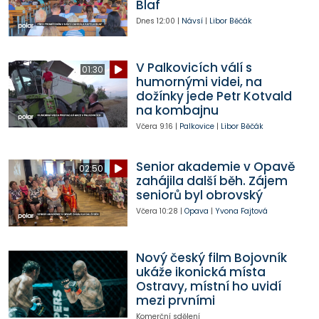
Blaf
Dnes
12:00
|
Návsí
|
Libor Běčák
V Palkovicích válí s
01:30
humornými videi, na
dožínky jede Petr Kotvald
na kombajnu
Včera
9:16
|
Palkovice
|
Libor Běčák
Senior akademie v Opavě
02:50
zahájila další běh. Zájem
seniorů byl obrovský
Včera
10:28
|
Opava
|
Yvona Fajtová
Nový český film Bojovník
ukáže ikonická místa
Ostravy, místní ho uvidí
mezi prvními
Komerční sdělení