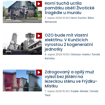
Horní Suchá uctila
01:37
památku obětí Životické
tragédie u muralu
7. srpna 2026
10:24
|
Horní Suchá
|
Bára
Kelnerová
OZO bude mít vlastní
02:44
elektřinu. V Kunčicích
vyrostou 2 kogenerační
jednotky
6. srpna 2026
10:06
|
Ostrava-město
|
Tomáš
Kořistka
Zdrogovaný a opilý muž
01:20
vylezl bez jištění na
lezeckou stěnu ve Frýdku-
Místku
7. srpna 2026
15:39
|
Frýdek-Místek
|
Tomáš
Tikal