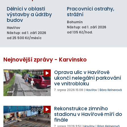
Dělníci v oblasti
Pracovníci ostrahy,
výstavby a údržby
strážní
budov
Bohumín
Nástup: od 1. září 2026
Havířov
od 135 Kč/hod.
Nástup: od 1. září 2026
od 25 500 Kč/měsíc
Nejnovější zprávy - Karvinsko
Oprava ulic v Havířově
01:22
ukončí nelegální parkování
ve vnitrobloku
7. srpna 2026
15:08
|
Havířov
|
Bára Kelnerová
Rekonstrukce zimního
03:00
stadionu v Havířově míří do
finále
7. srpna 2026
11:51
|
Havířov
|
Bára Kelnerová