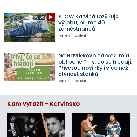
STOW Karviná rozšiřuje
05:00
výrobu, přijme 40
zaměstnanců
Komerční sdělení
Na Havlíčkovo nábřeží míří
oblíbené Trhy, co se hledají.
Přivezou novinky i více než
čtyřicet stánků
Komerční sdělení
Kam vyrazit - Karvinsko