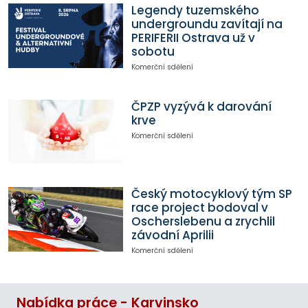
Legendy tuzemského
undergroundu zavítají na
PERIFERII Ostrava už v
sobotu
Komerční sdělení
ČPZP vyzývá k darování
krve
Komerční sdělení
Český motocyklový tým SP
race project bodoval v
Oscherslebenu a zrychlil
závodní Aprilii
Komerční sdělení
Nabídka práce - Karvinsko