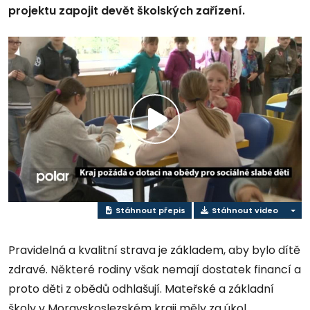
projektu zapojit devět školských zařízení.
Přehrát
video
Stáhnout přepis
Stáhnout video
Pravidelná a kvalitní strava je základem, aby bylo dítě
zdravé. Některé rodiny však nemají dostatek financí a
proto děti z obědů odhlašují. Mateřské a základní
školy v Moravskoslezském kraji měly za úkol