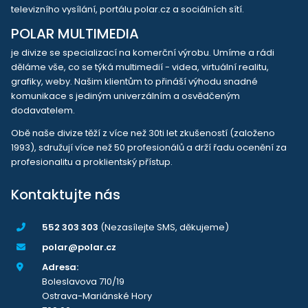
televizního vysílání, portálu polar.cz a sociálních sítí.
POLAR MULTIMEDIA
je divize se specializací na komerční výrobu. Umíme a rádi
děláme vše, co se týká multimedií - videa, virtuální realitu,
grafiky, weby. Našim klientům to přináší výhodu snadné
komunikace s jediným univerzálním a osvědčeným
dodavatelem.
Obě naše divize těží z více než 30ti let zkušeností (založeno
1993), sdružují více než 50 profesionálů a drží řadu ocenění za
profesionalitu a proklientský přístup.
Kontaktujte nás
552 303 303
(Nezasílejte SMS, děkujeme)
polar@polar.cz
Adresa:
Boleslavova 710/19
Ostrava-Mariánské Hory