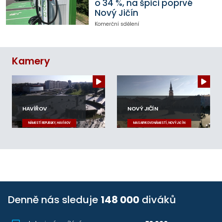
o 34 %, na špici poprvé
Nový Jičín
Komerční sdělení
Kamery
HAVÍŘOV
NOVÝ JIČÍN
NÁMĚSTÍ REPUBLIKY, HAVÍŘOV
MASARYKOVO NÁMĚSTÍ, NOVÝ JIČÍN
Denně nás sleduje
148 000
diváků