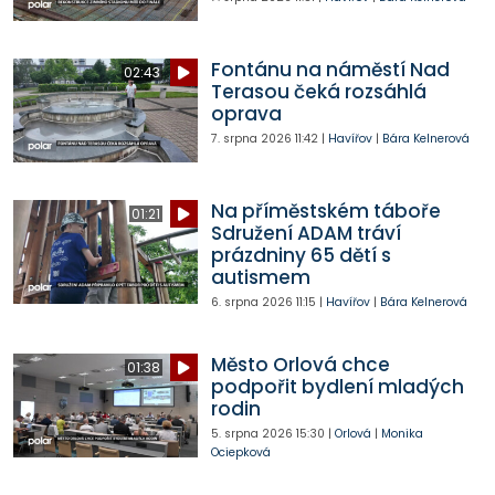
Fontánu na náměstí Nad
02:43
Terasou čeká rozsáhlá
oprava
7. srpna 2026
11:42
|
Havířov
|
Bára Kelnerová
Na příměstském táboře
01:21
Sdružení ADAM tráví
prázdniny 65 dětí s
autismem
6. srpna 2026
11:15
|
Havířov
|
Bára Kelnerová
Město Orlová chce
01:38
podpořit bydlení mladých
rodin
5. srpna 2026
15:30
|
Orlová
|
Monika
Ociepková