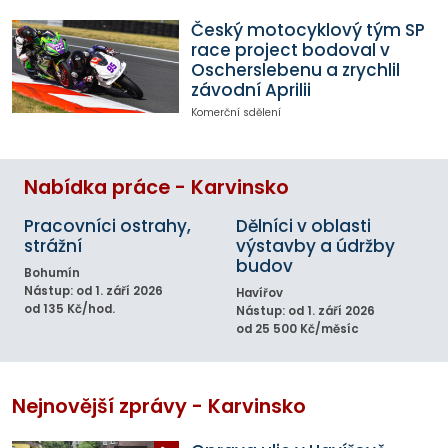
Český motocyklový tým SP
race project bodoval v
Oscherslebenu a zrychlil
závodní Aprilii
Komerční sdělení
Nabídka práce - Karvinsko
Pracovníci ostrahy,
Dělníci v oblasti
strážní
výstavby a údržby
budov
Bohumín
Nástup: od 1. září 2026
Havířov
od 135 Kč/hod.
Nástup: od 1. září 2026
od 25 500 Kč/měsíc
Nejnovější zprávy - Karvinsko