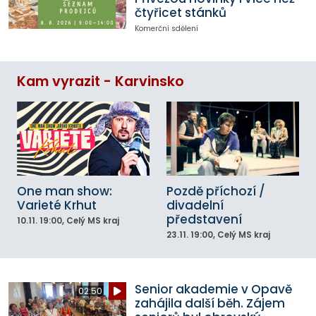
čtyřicet stánků
Komerční sdělení
Kam vyrazit - Karvinsko
One man show:
Pozdě příchozí /
Varieté Krhut
divadelní
představení
10.11.
19:00
, Celý MS kraj
23.11.
19:00
, Celý MS kraj
Senior akademie v Opavě
02:50
zahájila další běh. Zájem