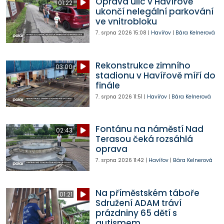
Oprava ulic v Havířově
01:22
ukončí nelegální parkování
ve vnitrobloku
7. srpna 2026
15:08
|
Havířov
|
Bára Kelnerová
Rekonstrukce zimního
03:00
stadionu v Havířově míří do
finále
7. srpna 2026
11:51
|
Havířov
|
Bára Kelnerová
Fontánu na náměstí Nad
02:43
Terasou čeká rozsáhlá
oprava
7. srpna 2026
11:42
|
Havířov
|
Bára Kelnerová
Na příměstském táboře
01:21
Sdružení ADAM tráví
prázdniny 65 dětí s
autismem