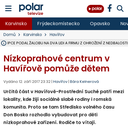
Karvinsko
Frýdeckomístecko
Opavsko
Nov
Domů
Karvinsko
Havířov
ÁSTUPCE PODAL ŽALOBU NA DVA LIDI A FIRMU Z OHROŽENÍ Z NEDBALOSTI
NA SLEZSKÉ HARTĚ PŘIBYLO SINIC, VODA MÁ HORŠÍ KVALITU, HYGIENI
NA BÍLOVECKÝCH NOVÝCH DVORECH SE PO 84 LETECH ROZTOČILY L
KARVINSKÉ MOŘE ZÍSKÁ NOVÉ GASTRO ZÁZEMÍ S VYHLÍDKOVOU TER
REKONSTRUKCE MATEŘSKÉ ŠKOLY V CHLEBIČOVĚ MÍŘÍ DO FINÁLE, VÍ
CYKLISTU (74) SRAZIL V BRUNTÁLU KAMION, JE V OHROŽENÍ ŽIVOTA,
POLICIE HLEDÁ PŘÍPADNÉ SVĚDKY, KTEŘÍ POMŮŽOU OBJASNIT PRŮ
MS KRAJ DOKONČIL OPRAVU SILNICE MEZI VRBNEM A HEŘMANOVICEM
SMVAK NABÍZÍ V DOBĚ SUCHA VODU OBCÍM A FIRMÁM, CISTERNY JE
F-M POKRAČUJE V INSTALACI FOTOVOLTAICKÝCH ELEKTRÁREN, REP
SENIOR AKADEMIE V OPAVĚ ZAHÁJILA DALŠÍ BĚH, REPORTÁŽ NA POL
PLANETÁRIUM V OSTRAVĚ CHYSTÁ POZOROVÁNÍ ČÁSTEČNÉHO ZATMĚ
OPRAVA ULIC V HAVÍŘOVĚ UKONČÍ NELEGÁLNÍ PARKOVÁNÍ VE VNI
V HAVÍŘOVĚ SE TĚŽCE ZRANIL MOTORKÁŘ PO SRÁŽCE S AUTEM, INF
TRAGICKÁ SRÁŽKA VLAKU S KAMIONEM V DOLNÍ LUTYNI Z LEDNA 
Nízkoprahové centrum v
Havířově pomůže dětem
Vydáno 12. září 2017 23:32 |
Havířov
|
Bára Kelnerová
Určitá část v Havířově-Prostřední Suché patří mezi
lokality, kde žijí sociálně slabé rodiny i romská
komunita. Proto se tam Středisko volného času
Don Bosko rozhodlo vybudovat pro děti
nízkoprahové zařízení. Rodiče to vítají.