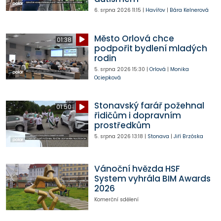
6. srpna 2026
11:15
|
Havířov
|
Bára Kelnerová
Město Orlová chce
01:38
podpořit bydlení mladých
rodin
5. srpna 2026
15:30
|
Orlová
|
Monika
Ociepková
Stonavský farář požehnal
01:50
řidičům i dopravním
prostředkům
5. srpna 2026
13:18
|
Stonava
|
Jiří Brzóska
Vánoční hvězda HSF
System vyhrála BIM Awards
2026
Komerční sdělení