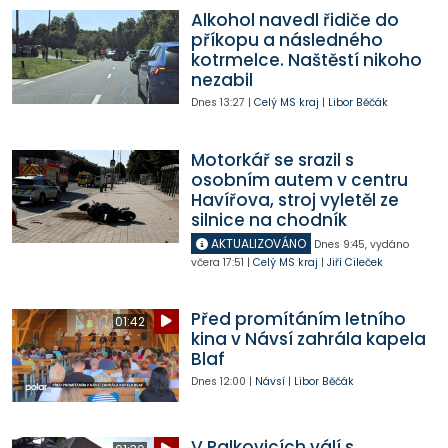
Alkohol navedl řidiče do
příkopu a následného
kotrmelce. Naštěstí nikoho
nezabil
Dnes
13:27
|
Celý MS kraj
|
Libor Běčák
Motorkář se srazil s
osobním autem v centru
Havířova, stroj vyletěl ze
silnice na chodník
AKTUALIZOVÁNO
Dnes
9:45
,
vydáno
včera
17:51
|
Celý MS kraj
|
Jiří Cileček
Před promítáním letního
01:42
kina v Návsí zahrála kapela
Blaf
Dnes
12:00
|
Návsí
|
Libor Běčák
V Palkovicích válí s