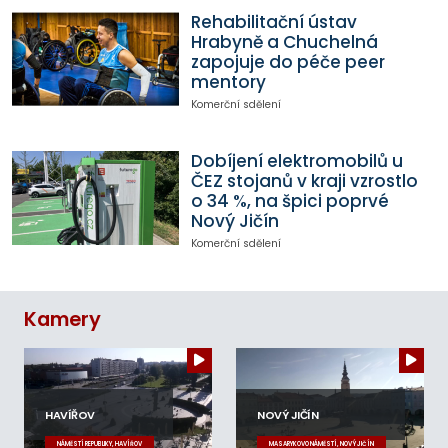
Rehabilitační ústav
Hrabyně a Chuchelná
zapojuje do péče peer
mentory
Komerční sdělení
Dobíjení elektromobilů u
ČEZ stojanů v kraji vzrostlo
o 34 %, na špici poprvé
Nový Jičín
Komerční sdělení
Kamery
HAVÍŘOV
NOVÝ JIČÍN
NÁMĚSTÍ REPUBLIKY, HAVÍŘOV
MASARYKOVO NÁMĚSTÍ, NOVÝ JIČÍN