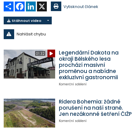
Sdílet
Facebook
LinkedIn
X
Vytisknout článek
Stáhnout video
Nahlásit chybu
Legendární Dakota na
01:32
okraji Bělského lesa
prochází masivní
proměnou a nabídne
exkluzivní gastronomii
Komerční sdělení
Ridera Bohemia: žádné
porušení na naší straně.
Jen nezákonné šetření ČIŽP
Komerční sdělení