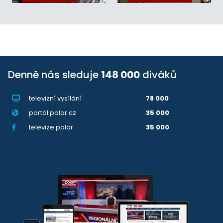
Denně nás sleduje
148 000
diváků
televizní vysílání
78 000
portál polar.cz
35 000
televize.polar
35 000