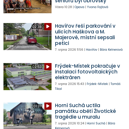
seniorů byl obrovský
Včera
10:28
|
Opava
|
Yvona Fajtová
Havířov řeší parkování v
02:38
ulicích Haškova a M.
Majerové, místní sepsali
petici
7. srpna 2026
11:56
|
Havířov
|
Bára Kelnerová
Frýdek-Místek pokračuje v
02:53
instalaci fotovoltaických
elektráren
7. srpna 2026
15:43
|
Frýdek-Místek
|
Tomáš
Tikal
Horní Suchá uctila
01:37
památku obětí Životické
tragédie u muralu
7. srpna 2026
10:24
|
Horní Suchá
|
Bára
Kelnerová