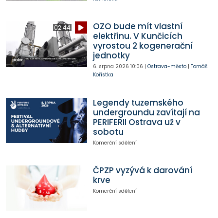
OZO bude mít vlastní
02:44
elektřinu. V Kunčicích
vyrostou 2 kogenerační
jednotky
6. srpna 2026
10:06
|
Ostrava-město
|
Tomáš
Kořistka
Legendy tuzemského
undergroundu zavítají na
PERIFERII Ostrava už v
sobotu
Komerční sdělení
ČPZP vyzývá k darování
krve
Komerční sdělení