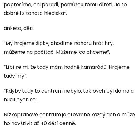
poprosíme, oni poradí, pomůžou tomu dítěti. Je to
dobré i z tohoto hlediska”.
anketa, děti:
“My hrajeme šipky, chodíme nahoru hrát hry,
můžeme na počítač. Můžeme, co chceme”.
“Líbí se mi, že tady mám hodně kamarádů. Hrajeme
tady hry”.
“Kdyby tady to centrum nebylo, tak bych byl doma a
nudil bych se”.
Nízkoprahové centrum je otevřeno každý den a může
ho navštívit až 40 dětí denně.