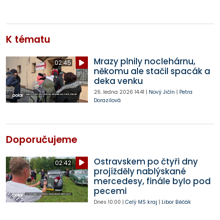
K tématu
Mrazy plnily noclehárnu,
02:45
někomu ale stačil spacák a
deka venku
26. ledna 2026
14:41
|
Nový Jičín
|
Petra
Dorazilová
Doporučujeme
Ostravskem po čtyři dny
02:42
projížděly nablýskané
mercedesy, finále bylo pod
pecemi
Dnes
10:00
|
Celý MS kraj
|
Libor Běčák