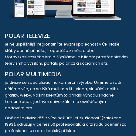
POLAR TELEVIZE
je nejúspěšnější regionální televizní společnost v ČR. Naše
štáby denně přinášejí reportáže z měst a obcí
Moravskoslezského kraje. Vysíláme je k lidem prostřednictvím
televizního vysílání, portálu polar.cz a sociálních sítí.
POLAR MULTIMEDIA
je divize se specializací na komerční výrobu. Umíme a rádi
děláme vše, co se týká multimedií - videa, virtuální realitu,
grafiky, weby. Našim klientům to přináší výhodu snadné
komunikace s jediným univerzálním a osvědčeným
dodavatelem.
Obě naše divize těží z více než 30ti let zkušeností (založeno
1993), sdružují více než 50 profesionálů a drží řadu ocenění za
profesionalitu a proklientský přístup.