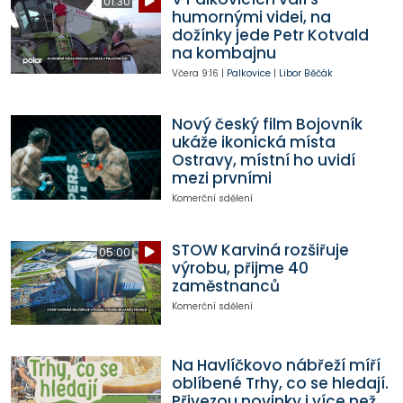
01:30
humornými videi, na
dožínky jede Petr Kotvald
na kombajnu
Včera
9:16
|
Palkovice
|
Libor Běčák
Nový český film Bojovník
ukáže ikonická místa
Ostravy, místní ho uvidí
mezi prvními
Komerční sdělení
STOW Karviná rozšiřuje
05:00
výrobu, přijme 40
zaměstnanců
Komerční sdělení
Na Havlíčkovo nábřeží míří
oblíbené Trhy, co se hledají.
Přivezou novinky i více než