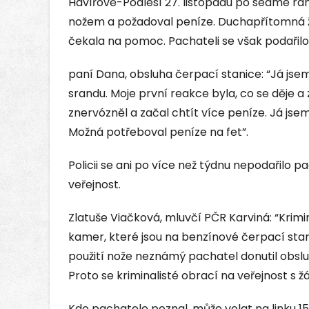
Havířově-Podlesí 27. listopadu po sedmé ran
nožem a požadoval peníze. Duchapřítomná že
čekala na pomoc. Pachateli se však podařilo
paní Dana, obsluha čerpací stanice: “Já jsem 
srandu. Moje první reakce byla, co se děje a
znervózněl a začal chtít více peníze. Já js
Možná potřeboval peníze na fet”.
Policii se ani po více než týdnu nepodařilo 
veřejnost.
Zlatuše Viačková, mluvčí PČR Karviná: “Krimin
kamer, které jsou na benzínové čerpací stani
použití nože neznámý pachatel donutil obslu
Proto se kriminalisté obrací na veřejnost s 
Kdo pachatele poznal, může volat na linku 15