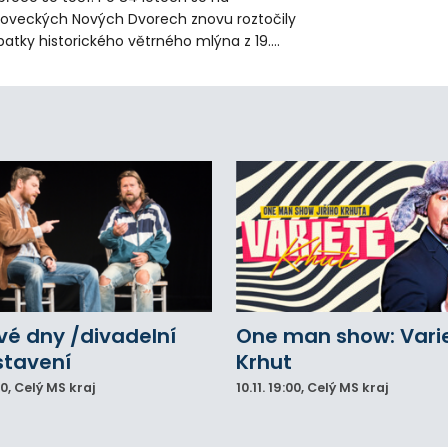
loveckých Nových Dvorech znovu roztočily
patky historického větrného mlýna z 19.
oletí. Kvůli nepříznivému větru je ale museli
zpohybovat dobrovolníci.
vé dny /divadelní
One man show: Vari
stavení
Krhut
00
, Celý MS kraj
10.11.
19:00
, Celý MS kraj