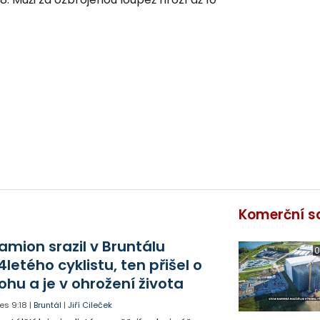
Komerční s
amion srazil v Bruntálu
0
4letého cyklistu, ten přišel o
ohu a je v ohrožení života
es
9:18
|
Bruntál
|
Jiří Cileček