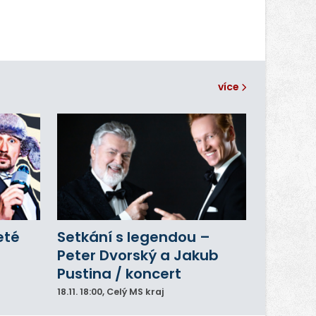
více
eté
Setkání s legendou –
Peter Dvorský a Jakub
Pustina / koncert
18.11.
18:00
, Celý MS kraj