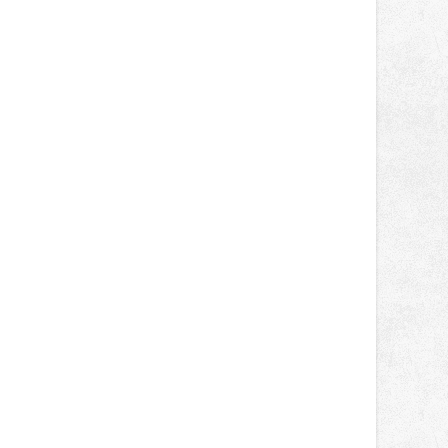
světa vrcholových zápasů, tentokrát
v MMA.