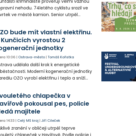
untálští kriminalisté prověřují velmi vážnou
pravní nehodu. 74letého cyklistu srazil ve
vrtek ve městě kamion. Senior utrpěl
vastující zranění nohy a v ohrožení života
l letecky přepraven do nemocnice. Policie
ZO bude mít vlastní elektřinu.
edá případné svědky.
 Kunčicích vyrostou 2
ogenerační jednotky
era
10:06
|
Ostrava-město
|
Tomáš Kořistka
trava udělala další krok k energetické
běstačnosti. Moderní kogenerační jednotky
areálu OZO vyrobí elektřinu i teplo a sníží
klady i emise. Malou elektrárnu postaví
olia přímo v Kunčicích.
vouletého chlapečka v
avířově pokousal pes, policie
ledá majitele
era
14:33
|
Celý MS kraj
|
Jiří Cileček
klivé zranění v obličeji utrpěl teprve
ouletý chlapeček v Havířově. Podle policie i