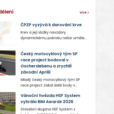
dělení
více
ČPZP vyzývá k darování krve
Krev a její složky navzdory
dynamickému pokroku nelze uměle
vyrobit. Zdravotnictví se tudíž bez
ochoty lidí darovat tuto
Český motocyklový tým SP
nenahraditelnou tělní tekutinu
race project bodoval v
neobejde. Naléhavá potřeba doplnit
Oscherslebenu a zrychlil
krevní zásoby nastává vždy v létě,
kdy stoupá počet úrazů. Česká
závodní Aprilii
průmyslová zdravotní pojišťovna
Mladý český motocyklový tým SP
(ČPZP) apeluje na všechny, kteří se
race project získal další body v
těší dobrému zdraví, aby se stali
mezinárodním šampionátu EURO
pravidelnými dárci krve.
Vánoční hvězda HSF System
MOTO. Při závodním víkendu, který se
vyhrála BIM Awards 2026
konal od 31. července do 2. srpna na
německém okruhu Oschersleben,
Stavební skupina HSF System z
obsadil Filip Novotný ve třídě