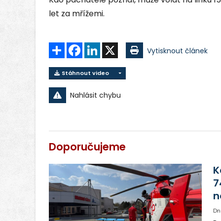
let za mřížemi.
Sdílet
Facebook
LinkedIn
X
Vytisknout článek
Stáhnout video
Nahlásit chybu
Doporučujeme
K
7
n
Dn