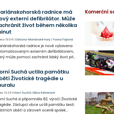
ariánskohorská radnice má
Komerční s
ový externí defibrilátor. Může
achránit život během několika
inut
era
19:04
|
Ostrava-Mariánské hory
|
Yvona Fajtová
riánskohorská radnice je nově vybavena
tomatizovaným externím defibrilátorem,
erý může pomoci zachránit lidský život při
hlé zástavě srdce. Přístroj je určený k
užití mimo zdravotnická zařízení a díky
orní Suchá uctila památku
asovým pokynům jej zvládne obsloužit i
bětí Životické tragédie u
ověk bez zdravotnického vzdělání.
uralu
es
10:24
|
Horní Suchá
|
Bára Kelnerová
rní Suchá si připomněla 82. výročí Životické
agédie. Zástupci obce uctili památku šesti
stních obětí a zároveň ocenili spolek