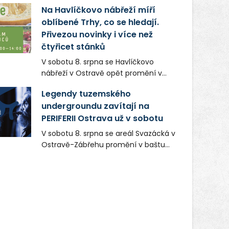
a systémů, stabilním
Na Havlíčkovo nábřeží míří
zaměstnavatelem na Karvinsku a
oblíbené Trhy, co se hledají.
firmou s obrovským potenciálem.
Přivezou novinky i více než
čtyřicet stánků
V sobotu 8. srpna se Havlíčkovo
nábřeží v Ostravě opět promění v
místo plné vůní, chutí a poctivých
Legendy tuzemského
lokálních výrobků. Trhy, co se hledají
undergroundu zavítají na
tentokrát nabídnou více než čtyřicet
PERIFERII Ostrava už v sobotu
pečlivě vybraných stánků s kvalitní
gastronomií, farmářskými produkty,
V sobotu 8. srpna se areál Svazácká v
designem i řemeslnou tvorbou.
Ostravě-Zábřehu promění v baštu
Návštěvníci se mohou těšit nejen na
undergroundové a alternativní
oblíbené stálice, ale také na řadu
hudby. Uskuteční se zde totiž první
novinek, které v Ostravě běžně
ročník festivalu PERIFERIE Ostrava.
nepotkají.
Brány areálu se otevřou půlhodinu po
poledni, na příchozí čekají koncerty,
autorská čtení a rozhovory.
Vstupenky v ceně 450 Kč jsou v