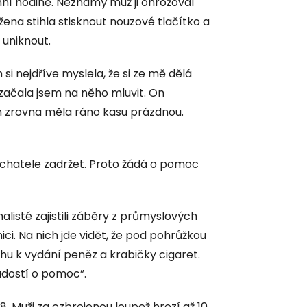
ní hodině. Neznámý muž ji ohrožoval
na stihla stisknout nouzové tlačítko a
 uniknout.
si nejdříve myslela, že si ze mě dělá
 začala jsem na něho mluvit. On
em zrovna měla ráno kasu prázdnou.
pachatele zadržet. Proto žádá o pomoc
alisté zajistili záběry z průmyslových
ci. Na nich jde vidět, že pod pohrůžkou
hu k vydání peněz a krabičky cigaret.
žádostí o pomoc”.
8. Muži za ozbrojenou loupež hrozí až 10