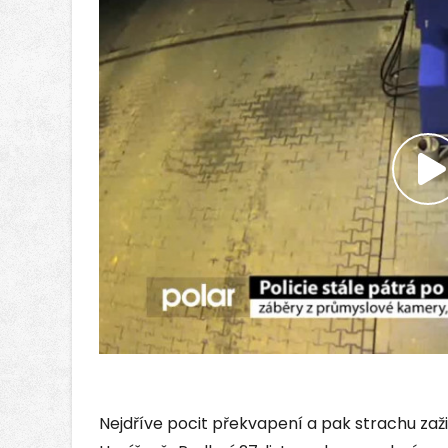
P
v
Nejdříve pocit překvapení a pak strachu zaž