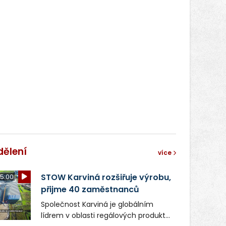
dělení
více
STOW Karviná rozšiřuje výrobu,
5:00
přijme 40 zaměstnanců
Společnost Karviná je globálním
lídrem v oblasti regálových produktů