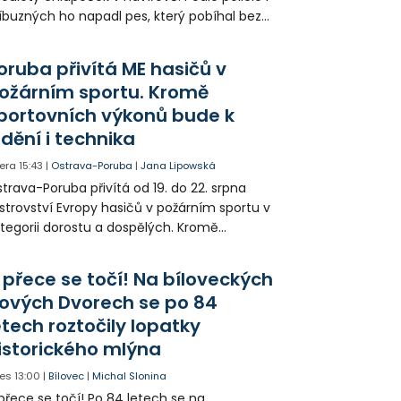
íbuzných ho napadl pes, který pobíhal bez
dítka a náhubku. Majitel psa údajně z místa
ešel. Případem už se zabývá policie, která
oruba přivítá ME hasičů v
jitele psa hledá.
ožárním sportu. Kromě
portovních výkonů bude k
idění i technika
era
15:43
|
Ostrava-Poruba
|
Jana Lipowská
trava-Poruba přivítá od 19. do 22. srpna
strovství Evropy hasičů v požárním sportu v
tegorii dorostu a dospělých. Kromě
ortovních výkonů budou k vidění také
ázky historické i současné techniky.
 přece se točí! Na bíloveckých
ových Dvorech se po 84
etech roztočily lopatky
istorického mlýna
es
13:00
|
Bílovec
|
Michal Slonina
přece se točí! Po 84 letech se na