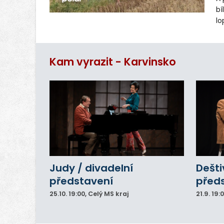
bí
lo
st
ro
Kam vyrazit - Karvinsko
Judy / divadelní
Dešti
představení
před
25.10.
19:00
, Celý MS kraj
21.9.
19: