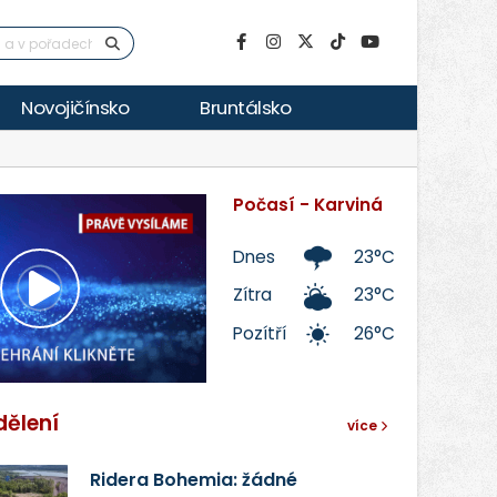
Novojičínsko
Bruntálsko
Počasí - Karviná
Dnes
23°C
Zítra
23°C
Přehrát
Pozítří
26°C
video
dělení
více
Ridera Bohemia: žádné