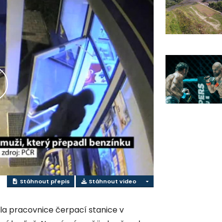
řehrát
ideo
Stáhnout přepis
Stáhnout video
ila pracovnice čerpací stanice v