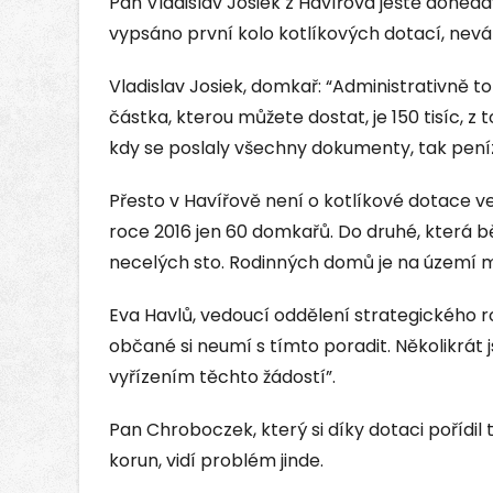
Pan Vladislav Josiek z Havířova ještě donedá
vypsáno první kolo kotlíkových dotací, neváha
Vladislav Josiek, domkař: “Administrativně
částka, kterou můžete dostat, je 150 tisíc, z
kdy se poslaly všechny dokumenty, tak peníze
Přesto v Havířově není o kotlíkové dotace ve
roce 2016 jen 60 domkařů. Do druhé, která 
necelých sto. Rodinných domů je na území 
Eva Havlů, vedoucí oddělení strategického ro
občané si neumí s tímto poradit. Několikrát 
vyřízením těchto žádostí”.
Pan Chroboczek, který si díky dotaci pořídil 
korun, vidí problém jinde.