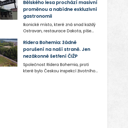
Bělského lesa prochází masivní
proměnou a nabídne exkluzivní
gastronomii
Ikonické místo, které zná snad každý
Ostravan, restaurace Dakota, píše
novou kapitolu. Silná mateřská
Ridera Bohemia: žádné
společnost Dang Investment Group
porušení na naší straně. Jen
s.r.o. investuje do projektu přes 50
nezákonné šetření ČIŽP
milionů korun. Cílem je přinést
Ostravě dva špičkové gastronomické
Společnost Ridera Bohemia, proti
koncepty, které v regionu dosud
které bylo Českou inspekcí životního
chyběly, luxusní středomořskou
prostředí (ČIŽP) čtyři roky vedeno
kuchyni a autentickou asijskou
vykonstruované řízení, při realizaci
gastronomii.
OVS na heřmanické haldě
postupovala v souladu se zákonem a
zadáním státního podniku DIAMO a v
této souvislosti nelze hovořit o
žádném odpadu. Ridera od počátku
označovala řízení ČIŽP za nezákonné
a domáhala se práva na spravedlivý