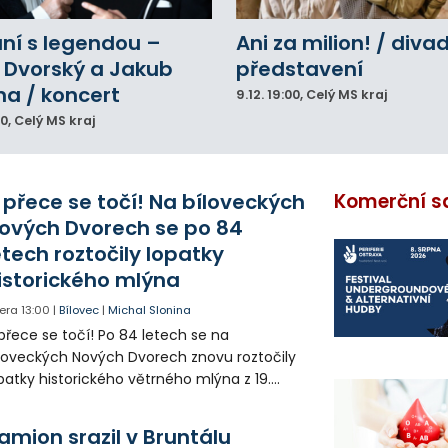
ní s legendou –
Ani za milion! / diva
 Dvorský a Jakub
představení
na / koncert
9.12.
19:00
, Celý MS kraj
00
, Celý MS kraj
 přece se točí! Na bíloveckých
Komerční s
ových Dvorech se po 84
etech roztočily lopatky
istorického mlýna
era
13:00
|
Bílovec
|
Michal Slonina
přece se točí! Po 84 letech se na
loveckých Nových Dvorech znovu roztočily
patky historického větrného mlýna z 19.
oletí. Kvůli nepříznivému větru je ale museli
zpohybovat dobrovolníci.
amion srazil v Bruntálu