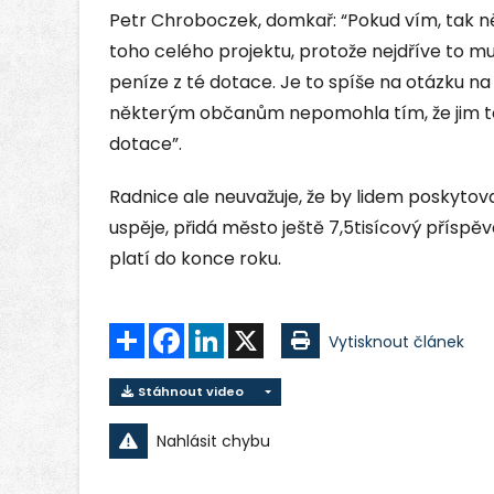
Petr Chroboczek, domkař: “Pokud vím, tak n
toho celého projektu, protože nejdříve to m
peníze z té dotace. Je to spíše na otázku na
některým občanům nepomohla tím, že jim to 
dotace”.
Radnice ale neuvažuje, že by lidem poskytov
uspěje, přidá město ještě 7,5tisícový příspě
platí do konce roku.
Sdílet
Facebook
LinkedIn
X
Vytisknout článek
Stáhnout video
Nahlásit chybu