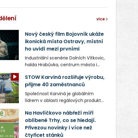
dělení
více
Nový český film Bojovník ukáže
ikonická místa Ostravy, místní
ho uvidí mezi prvními
Industriální scenérie Dolních Vítkovic,
halda Hrabůvka, centrum města i
další ikonická místa Ostravy se objeví
STOW Karviná rozšiřuje výrobu,
5:00
v novém filmu Bojovník, který vstoupí
přijme 40 zaměstnanců
do kin už 13. srpna. Režiséři Vojtěch
Frič a Tomáš Dianiška si
Společnost Karviná je globálním
moravskoslezskou metropoli
lídrem v oblasti regálových produktů
nevybrali náhodou – její syrová
a systémů, stabilním
atmosféra se stala přirozenou
Na Havlíčkovo nábřeží míří
zaměstnavatelem na Karvinsku a
součástí příběhu bývalého
oblíbené Trhy, co se hledají.
firmou s obrovským potenciálem.
boxerského šampiona Hoffa (Milan
Přivezou novinky i více než
Ondrík), jenž se po letech vrací do
čtyřicet stánků