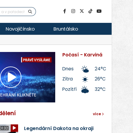
Novojičínsko
Bruntálsko
Počasí - Karviná
Dnes
24°C
Zítra
26°C
Přehrát
Pozítří
32°C
video
dělení
více
Legendární Dakota na okraji
01:32