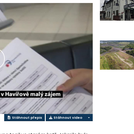
řehrát
ideo
Stáhnout přepis
Stáhnout video