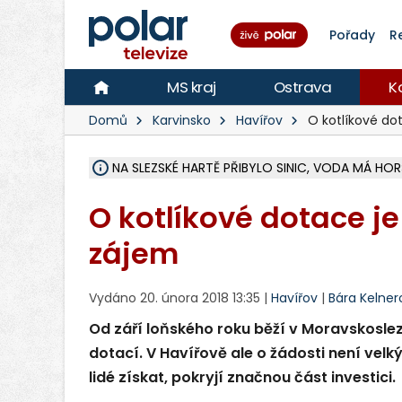
Pořady
R
MS kraj
Ostrava
K
Domů
Karvinsko
Havířov
O kotlíkové dot
NA SLEZSKÉ HARTĚ PŘIBYLO SINIC, VODA MÁ HORŠ
ÚOHS DAL ZÁTORU POKUTU 100 000 ZA CHYBY 
AREÁL LODIČEK V KARVINÉ SE PŘIPRAVUJE NA VE
KARVINÁ ZNÁ BUDOUCÍ PODOBU AREÁLU LODIČ
CYKLISTU (74) SRAZIL V BRUNTÁLU KAMION, JE 
POLICIE HLEDÁ PŘÍPADNÉ SVĚDKY, KTEŘÍ POMŮ
RADNÍ OSTRAVY A POSLANKYNĚ A. HOFFMANNOV
NA POSTUP MINISTERSTVA ŽIVOTNÍHO PROSTŘED
MUŽ V PŘÍBOŘE SE VÁŽNĚ ZRANIL PŘI PRÁCI S 
SLEZSKÁ OSTRAVA PŘIPRAVUJE PROJEKTOVOU D
PODEZŘELÝ BALÍČEK ZASTAVIL PROVOZ NA NÁDRA
CHLAPEČKA (2) V HAVÍŘOVĚ POKOUSAL PES, POLI
MS KRAJ VYBUDUJE ZA 40 MILIONŮ V JABLUNKOVĚ
FOTBALISTA LAURI LAINE SE VRACÍ Z BANÍKU OS
F-M DOKONČIL VOLNOČASOVÝ AREÁL RIVKA PA
O kotlíkové dotace j
zájem
Vydáno 20. února 2018 13:35 |
Havířov
|
Bára Kelner
Od září loňského roku běží v Moravskoslez
dotací. V Havířově ale o žádosti není velk
lidé získat, pokryjí značnou část investici.