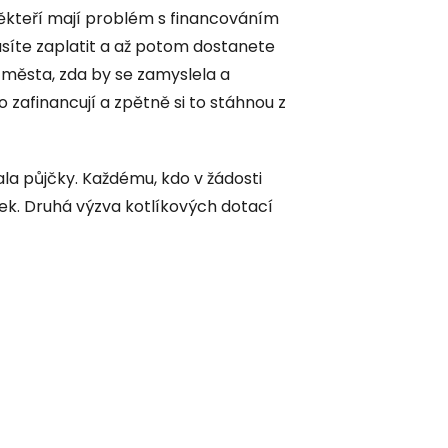
ěkteří mají problém s financováním
usíte zaplatit a až potom dostanete
 města, zda by se zamyslela a
zafinancují a zpětně si to stáhnou z
ala půjčky. Každému, kdo v žádosti
vek. Druhá výzva kotlíkových dotací