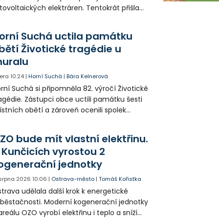
tovoltaických elektráren. Tentokrát přišla
da na 11. Základní školu ve Frýdku.
orní Suchá uctila památku
bětí Životické tragédie u
uralu
era
10:24
|
Horní Suchá
|
Bára Kelnerová
rní Suchá si připomněla 82. výročí Životické
agédie. Zástupci obce uctili památku šesti
stních obětí a zároveň ocenili spolek
votice Sobě za zpřístupnění informací o
agédii prostřednictvím QR kódů u
ZO bude mít vlastní elektřinu.
amátníků.
 Kunčicích vyrostou 2
ogenerační jednotky
 srpna 2026
10:06
|
Ostrava-město
|
Tomáš Kořistka
trava udělala další krok k energetické
běstačnosti. Moderní kogenerační jednotky
areálu OZO vyrobí elektřinu i teplo a sníží