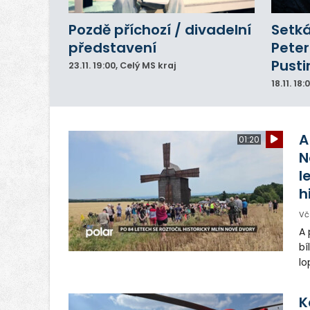
Pozdě příchozí / divadelní
Setká
představení
Peter
Pusti
23.11.
19:00
, Celý MS kraj
18.11.
18:
A
01:20
N
l
h
Vč
A 
bí
lo
st
ro
K