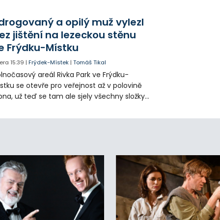
klady i emise. Malou elektrárnu postaví
olia přímo v Kunčicích.
drogovaný a opilý muž vylezl
ez jištění na lezeckou stěnu
e Frýdku-Místku
era
15:39
|
Frýdek-Místek
|
Tomáš Tikal
lnočasový areál Rivka Park ve Frýdku-
stku se otevře pro veřejnost až v polovině
pna, už teď se tam ale sjely všechny složky
áchranného systému. Důvodem bylo
iknutí opilého muže pod vlivem drog do
eálu. Vyšplhal na lezeckou stěnu a nemohl
lů.