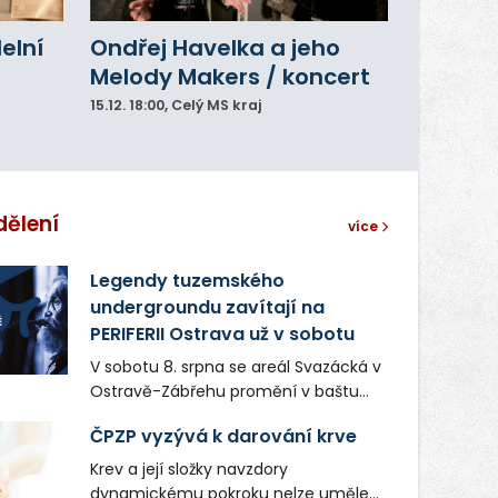
delní
Ondřej Havelka a jeho
Melody Makers / koncert
15.12.
18:00
, Celý MS kraj
dělení
více
Legendy tuzemského
undergroundu zavítají na
PERIFERII Ostrava už v sobotu
V sobotu 8. srpna se areál Svazácká v
Ostravě-Zábřehu promění v baštu
undergroundové a alternativní
ČPZP vyzývá k darování krve
hudby. Uskuteční se zde totiž první
ročník festivalu PERIFERIE Ostrava.
Krev a její složky navzdory
Brány areálu se otevřou půlhodinu po
dynamickému pokroku nelze uměle