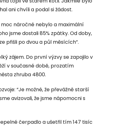
vna topil ve starém kotli. Jakmile bylo
l ani chvíli a podal si žádost.
 to moc náročné nebylo a maximální
 toho jsme dostali 85% zpátky. Od doby,
 přišli po dvou a půl měsících”.
lký zájem. Do první výzvy se zapojilo v
běží v současné době, prozatím
města zhruba 4800.
zvoje: “Je možné, že převážně starší
jsme avizovali, že jsme nápomocni s
tepelné čerpadlo a ušetřil tím 147 tisíc