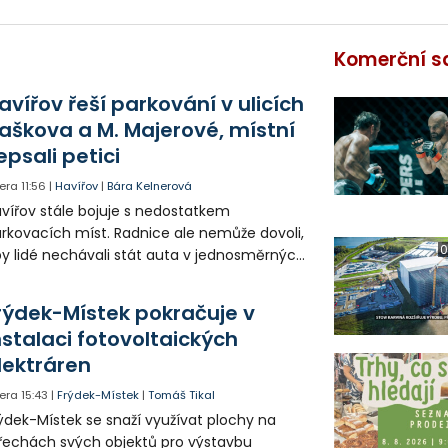
Komerční s
avířov řeší parkování v ulicích
aškova a M. Majerové, místní
epsali petici
era
11:56
|
Havířov
|
Bára Kelnerová
vířov stále bojuje s nedostatkem
rkovacích míst. Radnice ale nemůže dovoli,
0
y lidé nechávali stát auta v jednosměrných
icích, kde nezbývá místo pro průjezd IZS.
tuace se teď řeší v jednom vnitrobloku, kde
rýdek-Místek pokračuje v
 někteří obyvatelé rozhodli sepsat petici.
nstalaci fotovoltaických
lektráren
era
15:43
|
Frýdek-Místek
|
Tomáš Tikal
ýdek-Místek se snaží využívat plochy na
řechách svých objektů pro výstavbu