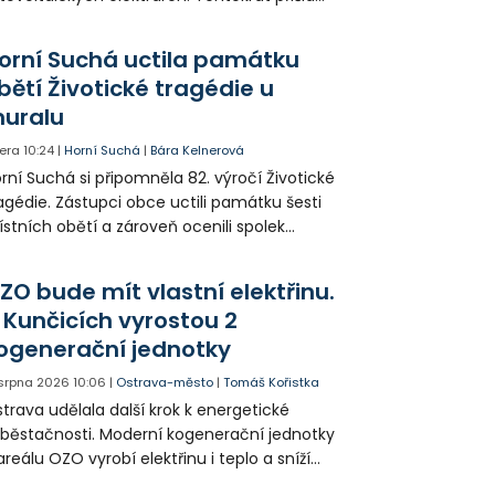
da na 11. Základní školu ve Frýdku.
orní Suchá uctila památku
bětí Životické tragédie u
uralu
era
10:24
|
Horní Suchá
|
Bára Kelnerová
rní Suchá si připomněla 82. výročí Životické
agédie. Zástupci obce uctili památku šesti
stních obětí a zároveň ocenili spolek
votice Sobě za zpřístupnění informací o
agédii prostřednictvím QR kódů u
ZO bude mít vlastní elektřinu.
amátníků.
 Kunčicích vyrostou 2
ogenerační jednotky
 srpna 2026
10:06
|
Ostrava-město
|
Tomáš Kořistka
trava udělala další krok k energetické
běstačnosti. Moderní kogenerační jednotky
areálu OZO vyrobí elektřinu i teplo a sníží
klady i emise. Malou elektrárnu postaví