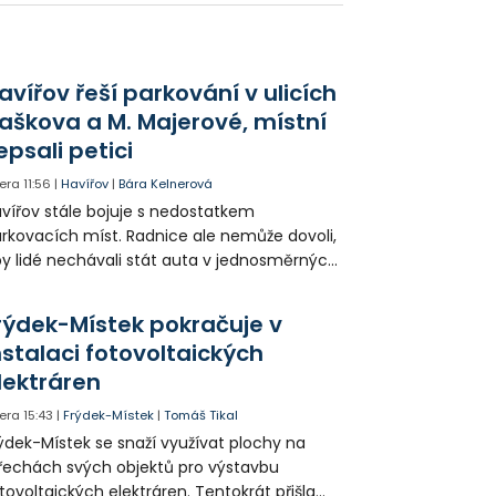
chyt rakoviny prsu.
avířov řeší parkování v ulicích
aškova a M. Majerové, místní
epsali petici
era
11:56
|
Havířov
|
Bára Kelnerová
vířov stále bojuje s nedostatkem
rkovacích míst. Radnice ale nemůže dovoli,
y lidé nechávali stát auta v jednosměrných
icích, kde nezbývá místo pro průjezd IZS.
tuace se teď řeší v jednom vnitrobloku, kde
rýdek-Místek pokračuje v
 někteří obyvatelé rozhodli sepsat petici.
nstalaci fotovoltaických
lektráren
era
15:43
|
Frýdek-Místek
|
Tomáš Tikal
ýdek-Místek se snaží využívat plochy na
řechách svých objektů pro výstavbu
tovoltaických elektráren. Tentokrát přišla