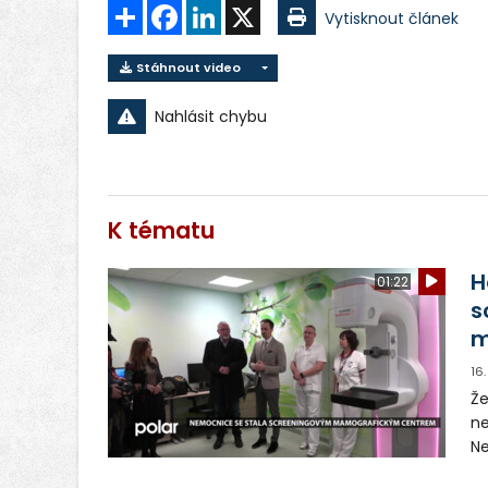
Sdílet
Facebook
LinkedIn
X
Vytisknout článek
Stáhnout video
Nahlásit chybu
K tématu
H
01:22
s
m
16
Že
ne
N
ce