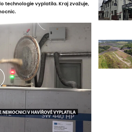
do technologie vyplatila. Kraj zvažuje,
mocnic.
řehrát
ideo