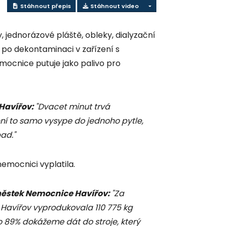
Stáhnout přepis
Stáhnout video
, jednorázové pláště, obleky, dialyzační
l po dekontaminaci v zařízení s
mocnice putuje jako palivo pro
Havířov:
"Dvacet minut trvá
ní to samo vysype do jednoho pytle,
pad."
nemocnici vyplatila.
městek Nemocnice Havířov:
"Za
 Havířov vyprodukovala 110 775 kg
 89% dokážeme dát do stroje, který