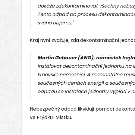
dokáže zdekontaminovat všechny nebezp
Tento odpad po procesu dekontaminace 
svého objemu."
Kraj nyní zvažuje, zda dekontaminační jedno
Martin Gebauer (ANO), náměstek hej
instalovat dekontaminační jednotku na 
krnovské nemocnici. A momentálně musíme
současných cenách energií a současný
odpadu se instalace jednotky vyplatí v 
Nebezpečný odpad likvidují pomocí dekontam
ve Frýdku-Místku.