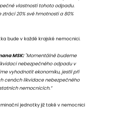
ečné vlastnosti tohoto odpadu.
ztrácí 20% své hmotnosti a 80%
tka bude v každé krajské nemocnici.
tmana MSK:
"Momentálně budeme
likvidaci nebezpečného odpadu v
 vyhodnotit ekonomiku, jestli při
ch cenách likvidace nebezpečného
ostatních nemocnicích.”
inační jednotky již také v nemocnici