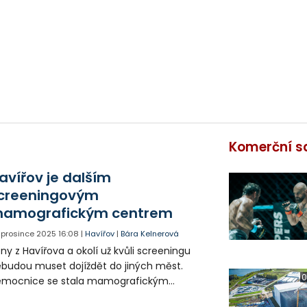
Komerční s
avířov je dalším
creeningovým
amografickým centrem
. prosince 2025
16:08
|
Havířov
|
Bára Kelnerová
ny z Havířova a okolí už kvůli screeningu
budou muset dojíždět do jiných měst.
0
emocnice se stala mamografickým
ntrem. Tím se zvýší šance na včasný