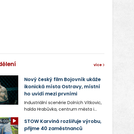
dělení
více
Nový český film Bojovník ukáže
ikonická místa Ostravy, místní
ho uvidí mezi prvními
Industriální scenérie Dolních Vítkovic,
halda Hrabůvka, centrum města i
další ikonická místa Ostravy se objeví
STOW Karviná rozšiřuje výrobu,
5:00
v novém filmu Bojovník, který vstoupí
přijme 40 zaměstnanců
do kin už 13. srpna. Režiséři Vojtěch