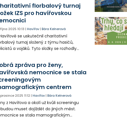
chyt rakoviny prsu.
haritativní florbalový turnaj
ložek IZS pro havířovskou
emocnici
. října 2025
10:13
|
Havířov
|
Bára Kelnerová
Havířově se uskutečnil charitativní
orbalový turnaj složený z týmu hasičů,
licistů a vojáků. Tyto složky se rozhodly
moci nemocnici. Součástí byl i doprovodný
ogram pro studenty.
obrá zpráva pro ženy,
avířovská nemocnice se stala
creeningovým
amografickým centrem
. prosince 2025
11:12
|
Havířov
|
Bára Kelnerová
ny z Havířova a okolí už kvůli screeningu
budou muset dojíždět do jiných měst.
emocnice se stala mamografickým
ntrem. Tím se zvýší šance na včasný