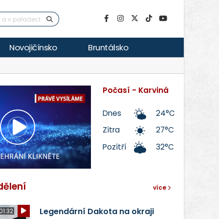
Novojičínsko
Bruntálsko
Počasí - Karviná
Dnes
24°C
Zítra
27°C
Přehrát
Pozítří
32°C
video
dělení
více
Legendární Dakota na okraji
01:32