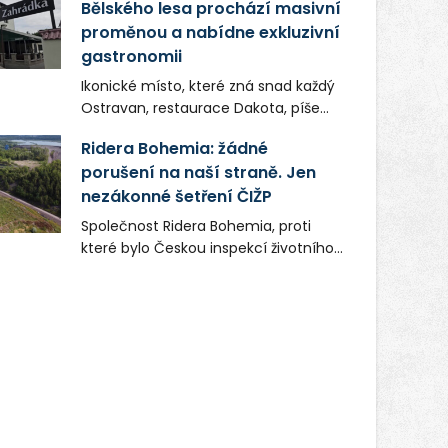
Bělského lesa prochází masivní
proměnou a nabídne exkluzivní
gastronomii
Ikonické místo, které zná snad každý
Ostravan, restaurace Dakota, píše
novou kapitolu. Silná mateřská
Ridera Bohemia: žádné
společnost Dang Investment Group
porušení na naší straně. Jen
s.r.o. investuje do projektu přes 50
nezákonné šetření ČIŽP
milionů korun. Cílem je přinést
Ostravě dva špičkové gastronomické
Společnost Ridera Bohemia, proti
koncepty, které v regionu dosud
které bylo Českou inspekcí životního
chyběly, luxusní středomořskou
prostředí (ČIŽP) čtyři roky vedeno
kuchyni a autentickou asijskou
vykonstruované řízení, při realizaci
gastronomii.
OVS na heřmanické haldě
postupovala v souladu se zákonem a
zadáním státního podniku DIAMO a v
této souvislosti nelze hovořit o
žádném odpadu. Ridera od počátku
označovala řízení ČIŽP za nezákonné
a domáhala se práva na spravedlivý