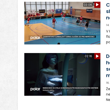
zá
C
03:06
s
n
14
V 
fl
po
po
pr
D
02:16
h
s
m
16
Že
ne
N
ce