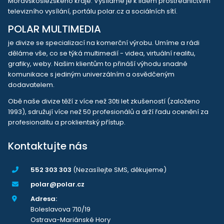
Moravskoslezského kraje. Vysíláme je k lidem prostřednictvím
televizního vysílání, portálu polar.cz a sociálních sítí.
POLAR MULTIMEDIA
je divize se specializací na komerční výrobu. Umíme a rádi
děláme vše, co se týká multimedií - videa, virtuální realitu,
grafiky, weby. Našim klientům to přináší výhodu snadné
komunikace s jediným univerzálním a osvědčeným
dodavatelem.
Obě naše divize těží z více než 30ti let zkušeností (založeno
1993), sdružují více než 50 profesionálů a drží řadu ocenění za
profesionalitu a proklientský přístup.
Kontaktujte nás
552 303 303
(Nezasílejte SMS, děkujeme)
polar@polar.cz
Adresa:
Boleslavova 710/19
Ostrava-Mariánské Hory