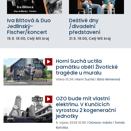
Iva Bittová & Duo
Deštivé dny
Jedlinský-
/divadelní
Fischer/koncert
představení
15.9.
18:00
, Celý MS kraj
21.9.
19:00
, Celý MS kraj
Horní Suchá uctila
01:37
památku obětí Životické
tragédie u muralu
Včera
10:24
|
Horní Suchá
|
Bára Kelnerová
OZO bude mít vlastní
02:44
elektřinu. V Kunčicích
vyrostou 2 kogenerační
jednotky
6. srpna 2026
10:06
|
Ostrava-město
|
Tomáš
Kořistka