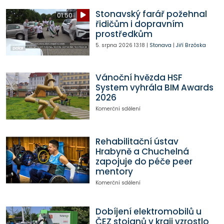
Stonavský farář požehnal
01:50
řidičům i dopravním
prostředkům
5. srpna 2026
13:18
|
Stonava
|
Jiří Brzóska
Vánoční hvězda HSF
System vyhrála BIM Awards
2026
Komerční sdělení
Rehabilitační ústav
Hrabyně a Chuchelná
zapojuje do péče peer
mentory
Komerční sdělení
Dobíjení elektromobilů u
ČEZ stojanů v kraji vzrostlo