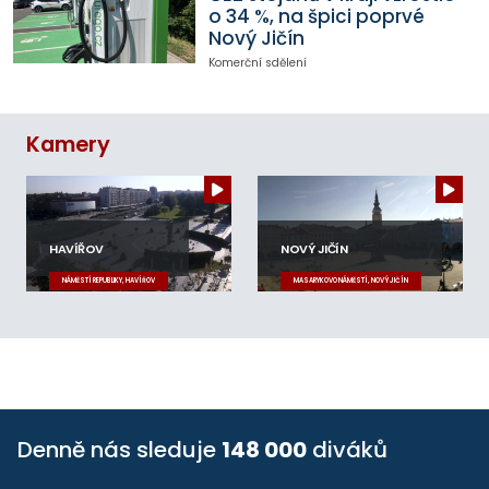
o 34 %, na špici poprvé
Nový Jičín
Komerční sdělení
Kamery
HAVÍŘOV
NOVÝ JIČÍN
NÁMĚSTÍ REPUBLIKY, HAVÍŘOV
MASARYKOVO NÁMĚSTÍ, NOVÝ JIČÍN
Denně nás sleduje
148 000
diváků