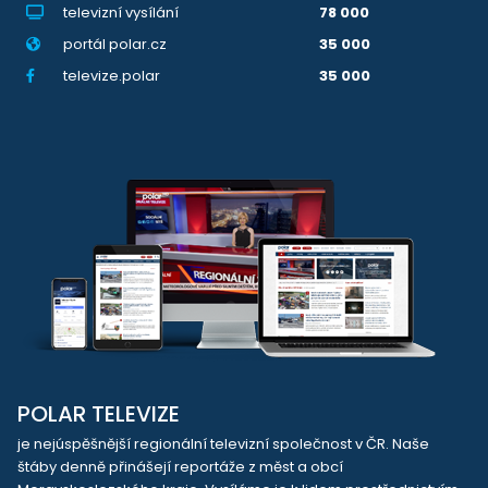
televizní vysílání
78 000
portál polar.cz
35 000
televize.polar
35 000
POLAR TELEVIZE
je nejúspěšnější regionální televizní společnost v ČR. Naše
štáby denně přinášejí reportáže z měst a obcí