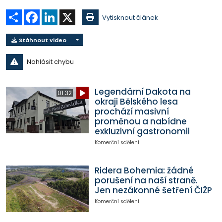
Sdílet
Facebook
LinkedIn
X
Vytisknout článek
Stáhnout video
Nahlásit chybu
Legendární Dakota na
01:32
okraji Bělského lesa
prochází masivní
proměnou a nabídne
exkluzivní gastronomii
Komerční sdělení
Ridera Bohemia: žádné
porušení na naší straně.
Jen nezákonné šetření ČIŽP
Komerční sdělení