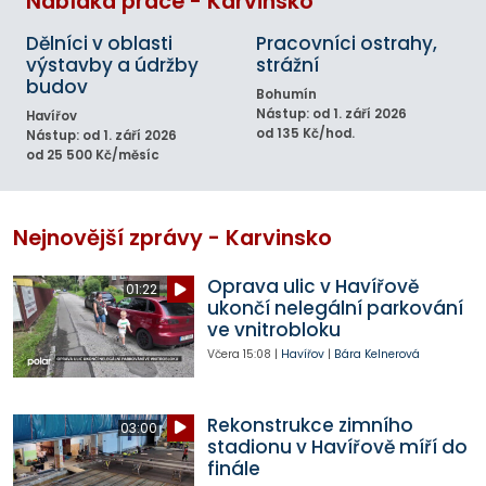
Nabídka práce - Karvinsko
Dělníci v oblasti
Pracovníci ostrahy,
výstavby a údržby
strážní
budov
Bohumín
Nástup: od 1. září 2026
Havířov
od 135 Kč/hod.
Nástup: od 1. září 2026
od 25 500 Kč/měsíc
Nejnovější zprávy - Karvinsko
Oprava ulic v Havířově
01:22
ukončí nelegální parkování
ve vnitrobloku
Včera
15:08
|
Havířov
|
Bára Kelnerová
Rekonstrukce zimního
03:00
stadionu v Havířově míří do
finále