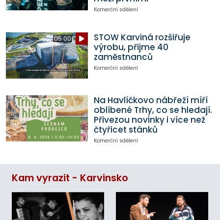
Komerční sdělení
STOW Karviná rozšiřuje
05:00
výrobu, přijme 40
zaměstnanců
Komerční sdělení
Na Havlíčkovo nábřeží míří
oblíbené Trhy, co se hledají.
Přivezou novinky i více než
čtyřicet stánků
Komerční sdělení
Kam vyrazit - Karvinsko