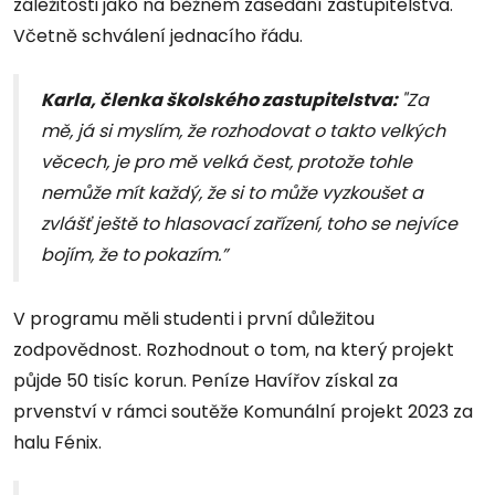
záležitosti jako na běžném zasedání zastupitelstva.
Včetně schválení jednacího řádu.
Karla, členka školského zastupitelstva:
"Za
mě, já si myslím, že rozhodovat o takto velkých
věcech, je pro mě velká čest, protože tohle
nemůže mít každý, že si to může vyzkoušet a
zvlášť ještě to hlasovací zařízení, toho se nejvíce
bojím, že to pokazím.”
V programu měli studenti i první důležitou
zodpovědnost. Rozhodnout o tom, na který projekt
půjde 50 tisíc korun. Peníze Havířov získal za
prvenství v rámci soutěže Komunální projekt 2023 za
halu Fénix.