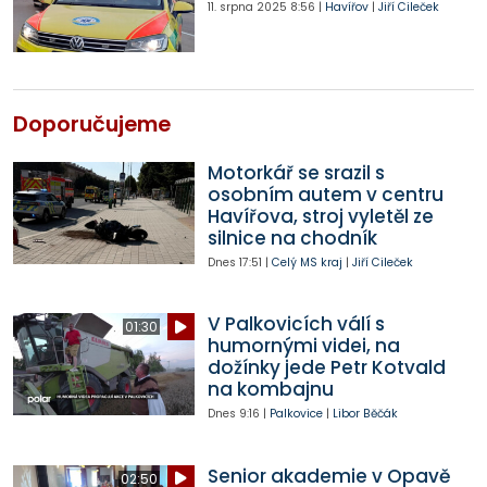
11. srpna 2025
8:56
|
Havířov
|
Jiří Cileček
Doporučujeme
Motorkář se srazil s
osobním autem v centru
Havířova, stroj vyletěl ze
silnice na chodník
Dnes
17:51
|
Celý MS kraj
|
Jiří Cileček
V Palkovicích válí s
01:30
humornými videi, na
dožínky jede Petr Kotvald
na kombajnu
Dnes
9:16
|
Palkovice
|
Libor Běčák
Senior akademie v Opavě
02:50