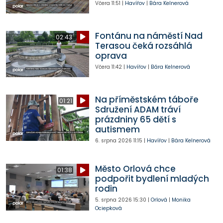
Včera
11:51
|
Havířov
|
Bára Kelnerová
Fontánu na náměstí Nad
02:43
Terasou čeká rozsáhlá
oprava
Včera
11:42
|
Havířov
|
Bára Kelnerová
Na příměstském táboře
01:21
Sdružení ADAM tráví
prázdniny 65 dětí s
autismem
6. srpna 2026
11:15
|
Havířov
|
Bára Kelnerová
Město Orlová chce
01:38
podpořit bydlení mladých
rodin
5. srpna 2026
15:30
|
Orlová
|
Monika
Ociepková