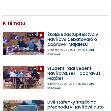
K tématu
Školské zastupitelstvo v
02:57
Havířově debatovalo o
dopravě i Majálesu
6. března 2026
9:07
|
Havířov
|
Bára
Kelnerová
Studenti radí vedení
01:22
Havířova, řešili dopravu i
Majáles
4. března 2026
10:59
|
Havířov
|
Bára
Kelnerová
Dvě stařenky srazilo na
přechodu v Havířově auto