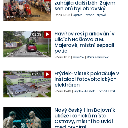
zahájila další běh. Zájem
seniorů byl obrovský
Dnes
10:28
|
Opava
|
Yvona Fajtová
Havířov řeší parkování v
02:38
ulicích Haškova a M.
Majerové, místní sepsali
petici
Včera
11:56
|
Havířov
|
Bára Kelnerová
Frýdek-Místek pokračuje v
02:53
instalaci fotovoltaických
elektráren
Včera
15:43
|
Frýdek-Místek
|
Tomáš Tikal
Nový český film Bojovník
ukáže ikonická místa
Ostravy, místní ho uvidí
mezi prvními