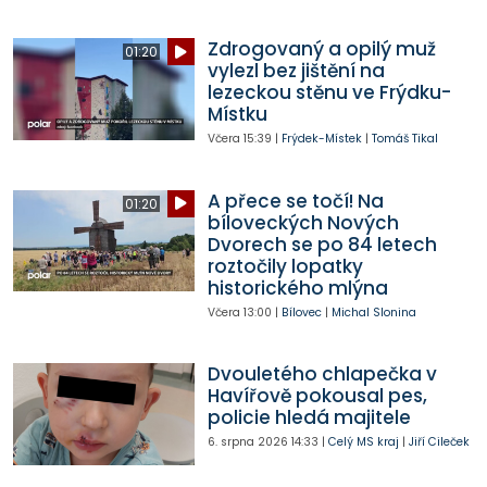
Zdrogovaný a opilý muž
01:20
vylezl bez jištění na
lezeckou stěnu ve Frýdku-
Místku
Včera
15:39
|
Frýdek-Místek
|
Tomáš Tikal
A přece se točí! Na
01:20
bíloveckých Nových
Dvorech se po 84 letech
roztočily lopatky
historického mlýna
Včera
13:00
|
Bílovec
|
Michal Slonina
Dvouletého chlapečka v
Havířově pokousal pes,
policie hledá majitele
6. srpna 2026
14:33
|
Celý MS kraj
|
Jiří Cileček