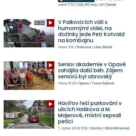
včera
17:51
|
Celý MS kraj
|
Jiří Cileček
V Palkovicích válí s
01:30
humornými videi, na
dožínky jede Petr Kotvald
na kombajnu
Včera
9:16
|
Palkovice
|
Libor Běčák
Senior akademie v Opavě
02:50
zahájila další běh. Zájem
seniorů byl obrovský
Včera
10:28
|
Opava
|
Yvona Fajtová
Havířov řeší parkování v
02:38
ulicích Haškova a M.
Majerové, místní sepsali
petici
7. srpna 2026
11:56
|
Havířov
|
Bára Kelnerová