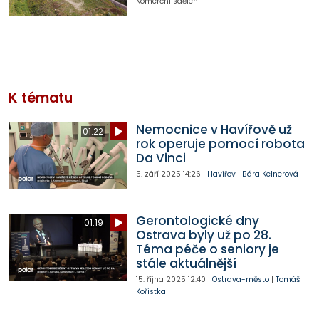
Komerční sdělení
K tématu
Nemocnice v Havířově už
01:22
rok operuje pomocí robota
Da Vinci
5. září 2025
14:26
|
Havířov
|
Bára Kelnerová
Gerontologické dny
01:19
Ostrava byly už po 28.
Téma péče o seniory je
stále aktuálnější
15. října 2025
12:40
|
Ostrava-město
|
Tomáš
Kořistka