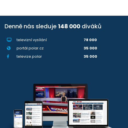
Denně nás sleduje
148 000
diváků
televizní vysílání
78 000
portál polar.cz
35 000
televize.polar
35 000