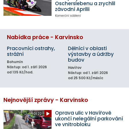
Oscherslebenu a zrychlil
závodní Aprilii
Komerční sdělení
Nabídka práce - Karvinsko
Pracovníci ostrahy,
Dělníci v oblasti
strážní
výstavby a údržby
budov
Bohumín
Nástup: od 1. září 2026
Havířov
od 135 Kč/hod.
Nástup: od 1. září 2026
od 25 500 Kč/měsíc
Nejnovější zprávy - Karvinsko
Oprava ulic v Havířově
01:22
ukončí nelegální parkování
ve vnitrobloku