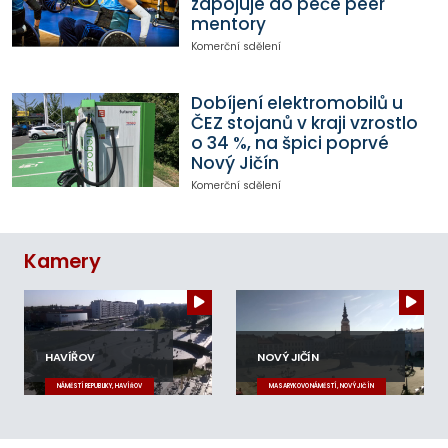
zapojuje do péče peer
mentory
Komerční sdělení
Dobíjení elektromobilů u
ČEZ stojanů v kraji vzrostlo
o 34 %, na špici poprvé
Nový Jičín
Komerční sdělení
Kamery
HAVÍŘOV
NOVÝ JIČÍN
NÁMĚSTÍ REPUBLIKY, HAVÍŘOV
MASARYKOVO NÁMĚSTÍ, NOVÝ JIČÍN