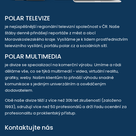
POLAR TELEVIZE
je nejúspěšnější regionální televizní společnost v ČR. Naše
štáby denně přinášejí reportáže z měst a obcí
Moravskoslezského kraje. Vysíláme je k lidem prostřednictvím
televizního vysílání, portálu polar.cz a sociálních sítí.
POLAR MULTIMEDIA
je divize se specializací na komerční výrobu. Umíme a rádi
děláme vše, co se týká multimedií - videa, virtuální realitu,
grafiky, weby. Našim klientům to přináší výhodu snadné
komunikace s jediným univerzálním a osvědčeným
dodavatelem.
Obě naše divize těží z více než 30ti let zkušeností (založeno
1993), sdružují více než 50 profesionálů a drží řadu ocenění za
profesionalitu a proklientský přístup.
Kontaktujte nás