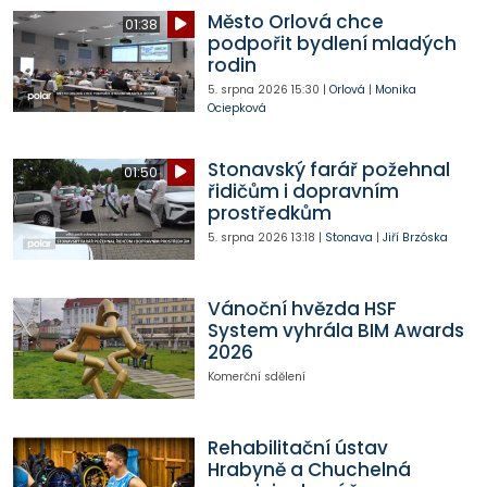
Město Orlová chce
01:38
podpořit bydlení mladých
rodin
5. srpna 2026
15:30
|
Orlová
|
Monika
Ociepková
Stonavský farář požehnal
01:50
řidičům i dopravním
prostředkům
5. srpna 2026
13:18
|
Stonava
|
Jiří Brzóska
Vánoční hvězda HSF
System vyhrála BIM Awards
2026
Komerční sdělení
Rehabilitační ústav
Hrabyně a Chuchelná