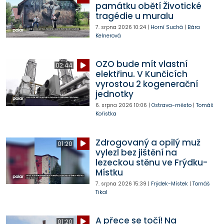
památku obětí Životické
tragédie u muralu
7. srpna 2026
10:24
|
Horní Suchá
|
Bára
Kelnerová
OZO bude mít vlastní
02:44
elektřinu. V Kunčicích
vyrostou 2 kogenerační
jednotky
6. srpna 2026
10:06
|
Ostrava-město
|
Tomáš
Kořistka
Zdrogovaný a opilý muž
01:20
vylezl bez jištění na
lezeckou stěnu ve Frýdku-
Místku
7. srpna 2026
15:39
|
Frýdek-Místek
|
Tomáš
Tikal
A přece se točí! Na
01:20