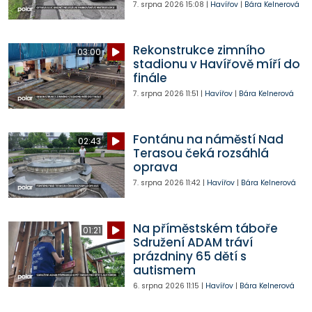
7. srpna 2026
15:08
|
Havířov
|
Bára Kelnerová
Rekonstrukce zimního
03:00
stadionu v Havířově míří do
finále
7. srpna 2026
11:51
|
Havířov
|
Bára Kelnerová
Fontánu na náměstí Nad
02:43
Terasou čeká rozsáhlá
oprava
7. srpna 2026
11:42
|
Havířov
|
Bára Kelnerová
Na příměstském táboře
01:21
Sdružení ADAM tráví
prázdniny 65 dětí s
autismem
6. srpna 2026
11:15
|
Havířov
|
Bára Kelnerová