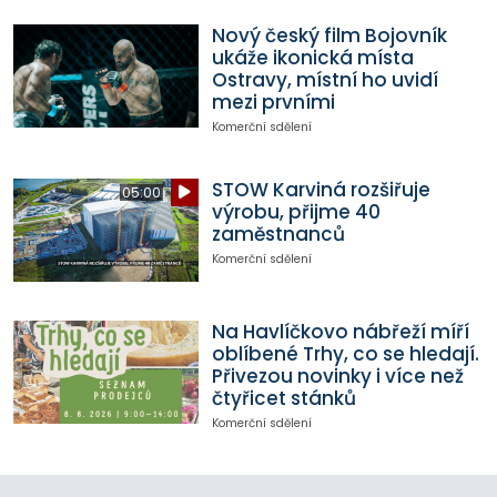
Nový český film Bojovník
ukáže ikonická místa
Ostravy, místní ho uvidí
mezi prvními
Komerční sdělení
STOW Karviná rozšiřuje
05:00
výrobu, přijme 40
zaměstnanců
Komerční sdělení
Na Havlíčkovo nábřeží míří
oblíbené Trhy, co se hledají.
Přivezou novinky i více než
čtyřicet stánků
Komerční sdělení