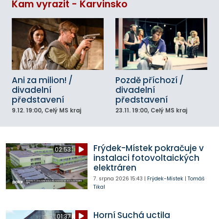
Kam vyrazit - Karvinsko
Ani za milion! /
Pozdě příchozí /
divadelní
divadelní
představení
představení
9.12.
19:00
, Celý MS kraj
23.11.
19:00
, Celý MS kraj
Frýdek-Místek pokračuje v
02:53
instalaci fotovoltaických
elektráren
7. srpna 2026
15:43
|
Frýdek-Místek
|
Tomáš
Tikal
Horní Suchá uctila
01:37