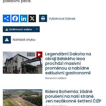
paliativní péče.
Sdílet
Facebook
LinkedIn
X
Vytisknout článek
Stáhnout video
Nahlásit chybu
Legendární Dakota na
01:32
okraji Bělského lesa
prochází masivní
proměnou a nabídne
exkluzivní gastronomii
Komerční sdělení
Ridera Bohemia: žádné
porušení na naší straně.
Jen nezákonné šetření ČIŽP