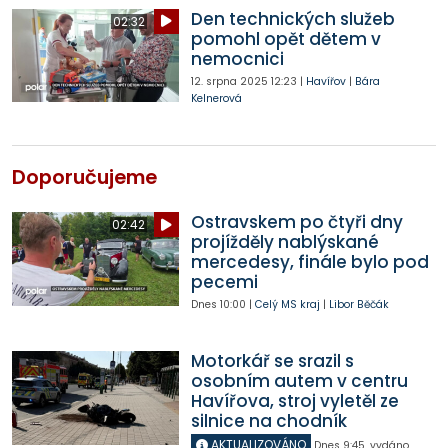
Den technických služeb
02:32
pomohl opět dětem v
nemocnici
12. srpna 2025
12:23
|
Havířov
|
Bára
Kelnerová
Doporučujeme
Ostravskem po čtyři dny
02:42
projížděly nablýskané
mercedesy, finále bylo pod
pecemi
Dnes
10:00
|
Celý MS kraj
|
Libor Běčák
Motorkář se srazil s
osobním autem v centru
Havířova, stroj vyletěl ze
silnice na chodník
AKTUALIZOVÁNO
Dnes
9:45
,
vydáno