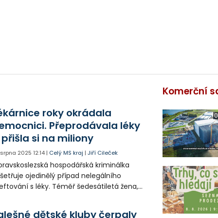
Komerční s
ékárnice roky okrádala
0
emocnici. Přeprodávala léky
 přišla si na miliony
. srpna 2025
12:14
|
Celý MS kraj
|
Jiří Cileček
ravskoslezská hospodářská kriminálka
šetřuje ojedinělý případ nelegálního
eftování s léky. Téměř šedesátiletá žena,
erá pracovala v lékárně nemocnice, měla
ce než 10 let přeprodávat léky z nemocnice
alešné dětské kluby čerpaly