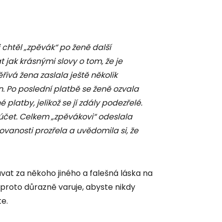
ji chtěl „zpěvák“ po ženě další
t jak krásnými slovy o tom, že je
řivá žena zaslala ještě několik
n. Po poslední platbě se ženě ozvala
latby, jelikož se jí zdály podezřelé.
čet. Celkem „zpěvákovi“ odeslala
ovanosti prozřela a uvědomila si, že
at za někoho jiného a falešná láska na
roto důrazně varuje, abyste nikdy
te.