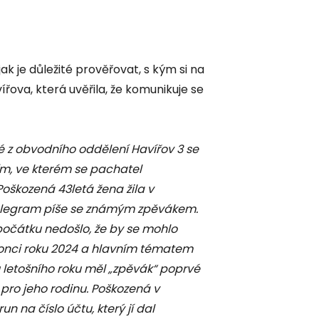
ak je důležité prověřovat, s kým si na
ířova, která uvěřila, že komunikuje se
sté z obvodního oddělení Havířov 3 se
m, ve kterém se pachatel
škozená 43letá žena žila v
 Telegram píše se známým zpěvákem.
zpočátku nedošlo, že by se mohlo
 konci roku 2024 a hlavním tématem
u letošního roku měl „zpěvák“ poprvé
pro jeho rodinu. Poškozená v
n na číslo účtu, který jí dal