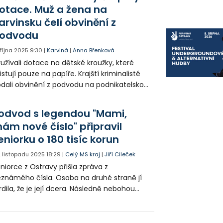
přebírat klienty ve svůj prospěch. Škoda
otace. Muž a žena na
mocnici přesahuje 11 milionů korun a žena
arvinsku čelí obvinění z
 měla obohatit o ještě vyšší částku. Peníze
ratila za dům a cestování.
odvodu
 října 2025
9:30
|
Karviná
|
Anna Břenková
užívali dotace na dětské kroužky, které
istují pouze na papíře. Krajští kriminalisté
dali obvinění z podvodu na podnikatelskou
ojici. Podvodníci čerpali dotace na 3
ojekty. Škoda se odhaduje na zhruba 7
odvod s legendou "Mami,
lionů korun.
ám nové číslo" připravil
eniorku o 180 tisíc korun
. listopadu 2025
18:29
|
Celý MS kraj
|
Jiří Cileček
niorce z Ostravy přišla zpráva z
známého čísla. Osoba na druhé straně jí
rdila, že je její dcera. Následně nebohou
nu lstí přesvědčila, že akutně potřebuje
níze. Podvedená jí poslala přes 180 tisíc
run. Podvodníci pak peníze proprali přes