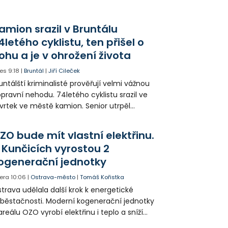
kolik účtů a na více místech v Česku.
amion srazil v Bruntálu
4letého cyklistu, ten přišel o
ohu a je v ohrožení života
es
9:18
|
Bruntál
|
Jiří Cileček
untálští kriminalisté prověřují velmi vážnou
pravní nehodu. 74letého cyklistu srazil ve
vrtek ve městě kamion. Senior utrpěl
vastující zranění nohy a v ohrožení života
l letecky přepraven do nemocnice. Policie
ZO bude mít vlastní elektřinu.
edá případné svědky.
 Kunčicích vyrostou 2
ogenerační jednotky
era
10:06
|
Ostrava-město
|
Tomáš Kořistka
trava udělala další krok k energetické
běstačnosti. Moderní kogenerační jednotky
areálu OZO vyrobí elektřinu i teplo a sníží
klady i emise. Malou elektrárnu postaví