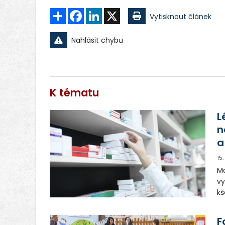
Sdílet
Facebook
LinkedIn
X
Vytisknout článek
Nahlásit chybu
K tématu
L
n
a
15
Mo
vy
kš
kt
ví
F