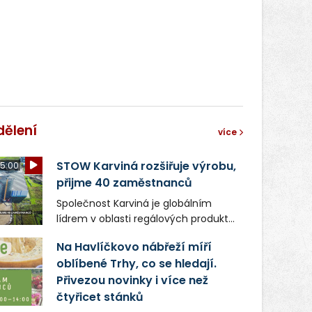
dělení
více
STOW Karviná rozšiřuje výrobu,
5:00
přijme 40 zaměstnanců
Společnost Karviná je globálním
lídrem v oblasti regálových produktů
a systémů, stabilním
Na Havlíčkovo nábřeží míří
zaměstnavatelem na Karvinsku a
oblíbené Trhy, co se hledají.
firmou s obrovským potenciálem.
Přivezou novinky i více než
čtyřicet stánků