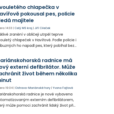
olia přímo v Kunčicích.
vouletého chlapečka v
avířově pokousal pes, policie
ledá majitele
era
14:33
|
Celý MS kraj
|
Jiří Cileček
klivé zranění v obličeji utrpěl teprve
ouletý chlapeček v Havířově. Podle policie i
íbuzných ho napadl pes, který pobíhal bez
dítka a náhubku. Majitel psa údajně z místa
ešel. Případem už se zabývá policie, která
ariánskohorská radnice má
jitele psa hledá.
ový externí defibrilátor. Může
achránit život během několika
inut
era
19:04
|
Ostrava-Mariánské hory
|
Yvona Fajtová
riánskohorská radnice je nově vybavena
tomatizovaným externím defibrilátorem,
erý může pomoci zachránit lidský život při
hlé zástavě srdce. Přístroj je určený k