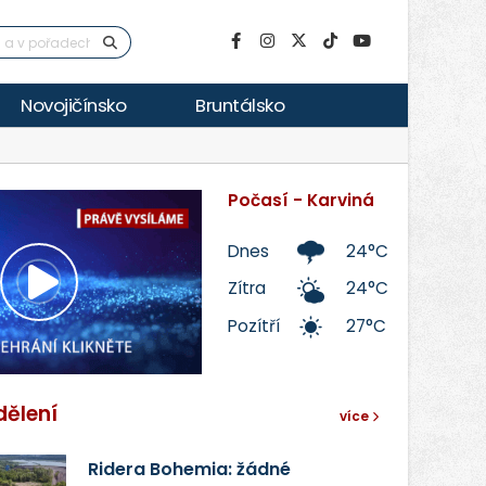
Novojičínsko
Bruntálsko
Počasí - Karviná
Dnes
24°C
Zítra
24°C
Přehrát
Pozítří
27°C
video
dělení
více
Ridera Bohemia: žádné