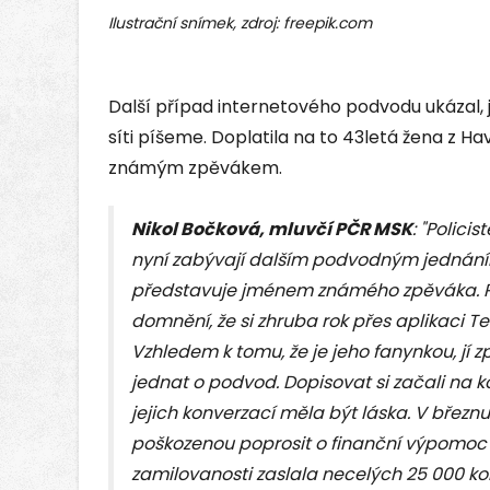
Ilustrační snímek, zdroj: freepik.com
Další případ internetového podvodu ukázal, j
síti píšeme. Doplatila na to 43letá žena z Hav
známým zpěvákem.
Nikol Bočková, mluvčí PČR MSK
: "Polici
nyní zabývají dalším podvodným jednání
představuje jménem známého zpěváka. Po
domnění, že si zhruba rok přes aplikaci
Vzhledem k tomu, že je jeho fanynkou, jí 
jednat o podvod. Dopisovat si začali na
jejich konverzací měla být láska. V březn
poškozenou poprosit o finanční výpomoc 
zamilovanosti zaslala necelých 25 000 koru