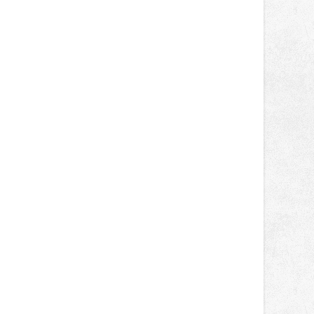
světa vrcholových zápasů, tentokrát
v MMA.