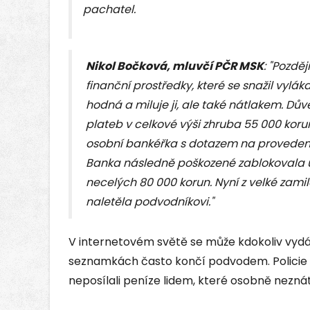
pachatel.
Nikol Bočková, mluvčí PČR MSK
: "Pozdě
finanční prostředky, které se snažil vyláka
hodná a miluje ji, ale také nátlakem. Důvě
plateb v celkové výši zhruba 55 000 koru
osobní bankéřka s dotazem na provedené p
Banka následně poškozené zablokovala ú
necelých 80 000 korun. Nyní z velké zamil
naletěla podvodníkovi."
V internetovém světě se může kdokoliv vydáv
seznamkách často končí podvodem. Policie p
neposílali peníze lidem, které osobně nezná