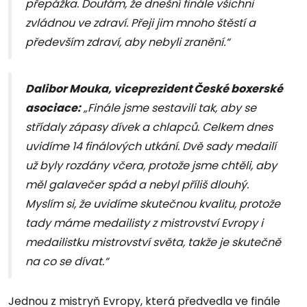
přepážka. Doufám, že dnešní finále všichni
zvládnou ve zdraví. Přeji jim mnoho štěstí a
především zdraví, aby nebyli zranění.“
Dalibor Mouka, viceprezident České boxerské
asociace:
„Finále jsme sestavili tak, aby se
střídaly zápasy dívek a chlapců. Celkem dnes
uvidíme 14 finálových utkání. Dvě sady medailí
už byly rozdány včera, protože jsme chtěli, aby
měl galavečer spád a nebyl příliš dlouhý.
Myslím si, že uvidíme skutečnou kvalitu, protože
tady máme medailisty z mistrovství Evropy i
medailistku mistrovství světa, takže je skutečně
na co se dívat.“
Jednou z mistryň Evropy, která předvedla ve finále