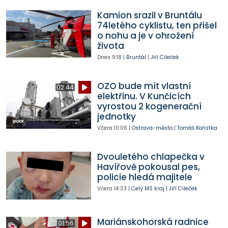
Kamion srazil v Bruntálu
74letého cyklistu, ten přišel
o nohu a je v ohrožení
života
Dnes
9:18
|
Bruntál
|
Jiří Cileček
OZO bude mít vlastní
02:44
elektřinu. V Kunčicích
vyrostou 2 kogenerační
jednotky
Včera
10:06
|
Ostrava-město
|
Tomáš Kořistka
Dvouletého chlapečka v
Havířově pokousal pes,
policie hledá majitele
Včera
14:33
|
Celý MS kraj
|
Jiří Cileček
Mariánskohorská radnice
01:56