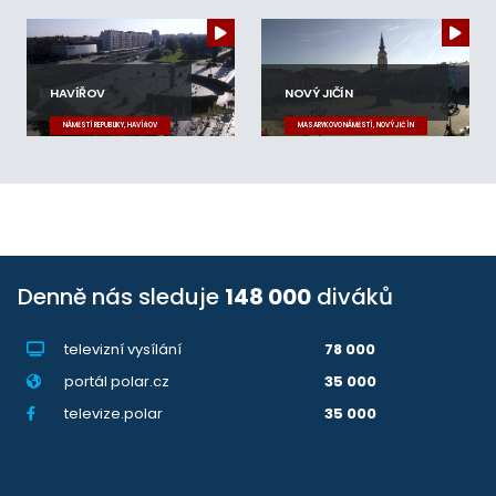
HAVÍŘOV
NOVÝ JIČÍN
NÁMĚSTÍ REPUBLIKY, HAVÍŘOV
MASARYKOVO NÁMĚSTÍ, NOVÝ JIČÍN
Denně nás sleduje
148 000
diváků
televizní vysílání
78 000
portál polar.cz
35 000
televize.polar
35 000