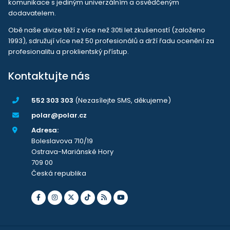
komunikace s jediným univerzálním a osvědčeným
dodavatelem.
Obě naše divize těží z více než 30ti let zkušeností (založeno
1993), sdružují více než 50 profesionálů a drží řadu ocenění za
profesionalitu a proklientský přístup.
Kontaktujte nás
552 303 303
(Nezasílejte SMS, děkujeme)
polar@polar.cz
Adresa:
Boleslavova 710/19
Ostrava-Mariánské Hory
709 00
Česká republika