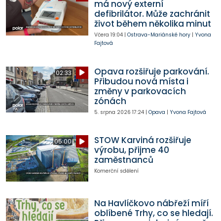
má nový externí
defibrilátor. Může zachránit
život během několika minut
Včera
19:04
|
Ostrava-Mariánské hory
|
Yvona
Fajtová
Opava rozšiřuje parkování.
02:33
Přibudou nová místa i
změny v parkovacích
zónách
5. srpna 2026
17:24
|
Opava
|
Yvona Fajtová
STOW Karviná rozšiřuje
05:00
výrobu, přijme 40
zaměstnanců
Komerční sdělení
Na Havlíčkovo nábřeží míří
oblíbené Trhy, co se hledají.