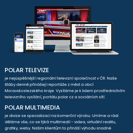
POLAR TELEVIZE
je nejúspěšnější regionální televizní společnost v ČR. Naše
štáby denně přinášejí reportáže z měst a obcí
Moravskoslezského kraje. Vysíláme je k lidem prostřednictvím
televizního vysílání, portálu polar.cz a sociálních sítí.
POLAR MULTIMEDIA
je divize se specializací na komerční výrobu. Umíme a rádi
děláme vše, co se týká multimedií - videa, virtuální realitu,
grafiky, weby. Našim klientům to přináší výhodu snadné