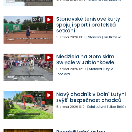
Stonavské tenisové kurty
02:44
spojují sport i přátelská
setkání
5. srpna 2026
13:10
|
Stonava
|
Jiří Brzóska
Niedziela na Gorolskim
03:21
Święcie w Jabłonkowie
5. srpna 2026
12:37
|
Stonava
|
Otýlie
Tobolová
Nový chodník v Dolní Lutyni
01:41
zvýší bezpečnost chodců
5. srpna 2026
8:12
|
Dolní Lutyně
|
Libor Běčák