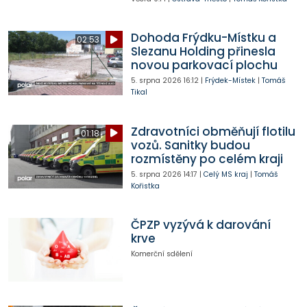
Dohoda Frýdku-Místku a
02:53
Slezanu Holding přinesla
novou parkovací plochu
5. srpna 2026
16:12
|
Frýdek-Místek
|
Tomáš
Tikal
Zdravotníci obměňují flotilu
01:18
vozů. Sanitky budou
rozmístěny po celém kraji
5. srpna 2026
14:17
|
Celý MS kraj
|
Tomáš
Kořistka
ČPZP vyzývá k darování
krve
Komerční sdělení