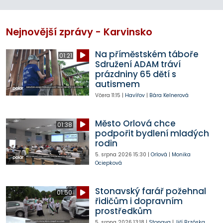
Nejnovější zprávy - Karvinsko
Na příměstském táboře
01:21
Sdružení ADAM tráví
prázdniny 65 dětí s
autismem
Včera
11:15
|
Havířov
|
Bára Kelnerová
Město Orlová chce
01:38
podpořit bydlení mladých
rodin
5. srpna 2026
15:30
|
Orlová
|
Monika
Ociepková
Stonavský farář požehnal
01:50
řidičům i dopravním
prostředkům
5. srpna 2026
13:18
|
Stonava
|
Jiří Brzóska