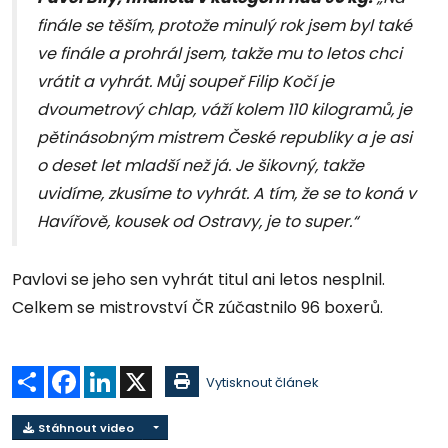
finále se těším, protože minulý rok jsem byl také
ve finále a prohrál jsem, takže mu to letos chci
vrátit a vyhrát. Můj soupeř Filip Kočí je
dvoumetrový chlap, váží kolem 110 kilogramů, je
pětinásobným mistrem České republiky a je asi
o deset let mladší než já. Je šikovný, takže
uvidíme, zkusíme to vyhrát. A tím, že se to koná v
Havířově, kousek od Ostravy, je to super.“
Pavlovi se jeho sen vyhrát titul ani letos nesplnil.
Celkem se mistrovství ČR zúčastnilo 96 boxerů.
Sdílet
Facebook
LinkedIn
X
Vytisknout článek
Stáhnout video