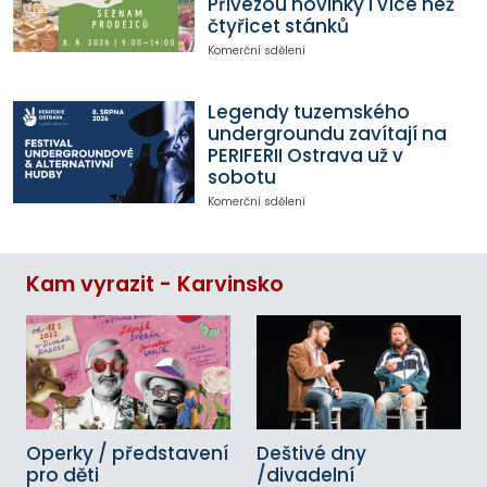
Přivezou novinky i více než
čtyřicet stánků
Komerční sdělení
Legendy tuzemského
undergroundu zavítají na
PERIFERII Ostrava už v
sobotu
Komerční sdělení
Kam vyrazit - Karvinsko
Operky / představení
Deštivé dny
pro děti
/divadelní