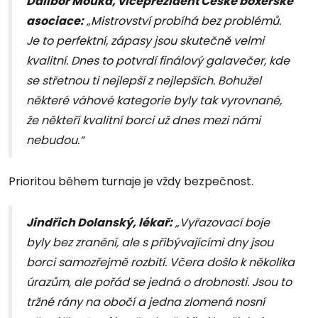
Dalibor Mouka, viceprezident České boxerské
asociace:
„Mistrovství probíhá bez problémů.
Je to perfektní, zápasy jsou skutečně velmi
kvalitní. Dnes to potvrdí finálový galavečer, kde
se střetnou ti nejlepší z nejlepších. Bohužel
některé váhové kategorie byly tak vyrovnané,
že někteří kvalitní borci už dnes mezi námi
nebudou.“
Prioritou během turnaje je vždy bezpečnost.
Jindřich Dolanský, lékař:
„Vyřazovací boje
byly bez zranění, ale s přibývajícími dny jsou
borci samozřejmě rozbití. Včera došlo k několika
úrazům, ale pořád se jedná o drobnosti. Jsou to
tržné rány na obočí a jedna zlomená nosní