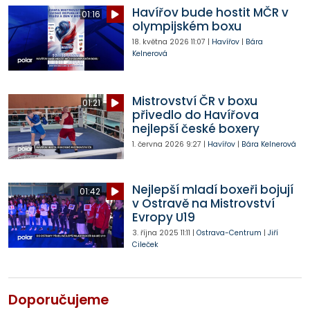
Havířov bude hostit MČR v
01:16
olympijském boxu
18. května 2026
11:07
|
Havířov
|
Bára
Kelnerová
Mistrovství ČR v boxu
01:21
přivedlo do Havířova
nejlepší české boxery
1. června 2026
9:27
|
Havířov
|
Bára Kelnerová
Nejlepší mladí boxeři bojují
01:42
v Ostravě na Mistrovství
Evropy U19
3. října 2025
11:11
|
Ostrava-Centrum
|
Jiří
Cileček
Doporučujeme