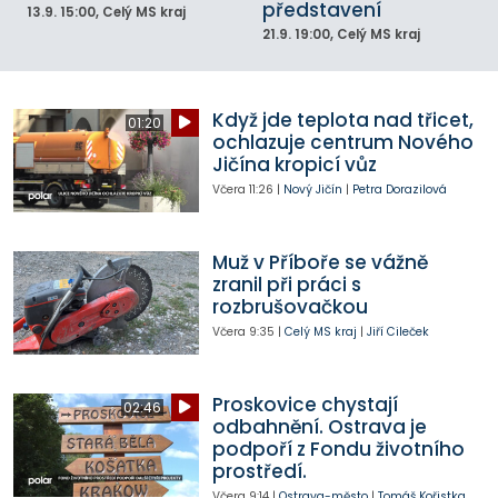
představení
13.9.
15:00
, Celý MS kraj
21.9.
19:00
, Celý MS kraj
Když jde teplota nad třicet,
01:20
ochlazuje centrum Nového
Jičína kropicí vůz
Včera
11:26
|
Nový Jičín
|
Petra Dorazilová
Muž v Příboře se vážně
zranil při práci s
rozbrušovačkou
Včera
9:35
|
Celý MS kraj
|
Jiří Cileček
Proskovice chystají
02:46
odbahnění. Ostrava je
podpoří z Fondu životního
prostředí.
Včera
9:14
|
Ostrava-město
|
Tomáš Kořistka