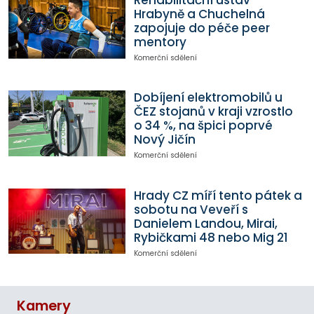
Rehabilitační ústav
Hrabyně a Chuchelná
zapojuje do péče peer
mentory
Komerční sdělení
Dobíjení elektromobilů u
ČEZ stojanů v kraji vzrostlo
o 34 %, na špici poprvé
Nový Jičín
Komerční sdělení
Hrady CZ míří tento pátek a
sobotu na Veveří s
Danielem Landou, Mirai,
Rybičkami 48 nebo Mig 21
Komerční sdělení
Kamery