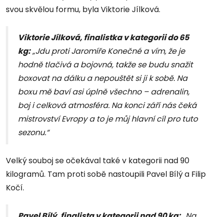
svou skvělou formu, byla Viktorie Jílková.
Viktorie Jílková, finalistka v kategorii do 65
kg:
„Jdu proti Jaromíře Konečné a vím, že je
hodně tlačivá a bojovná, takže se budu snažit
boxovat na dálku a nepouštět si ji k sobě. Na
boxu mě baví asi úplně všechno – adrenalin,
boj i celková atmosféra. Na konci září nás čeká
mistrovství Evropy a to je můj hlavní cíl pro tuto
sezonu.“
Velký souboj se očekával také v kategorii nad 90
kilogramů. Tam proti sobě nastoupili Pavel Bílý a Filip
Kočí.
Pavel Bílý, finalista v kategorii nad 90 kg:
„Na