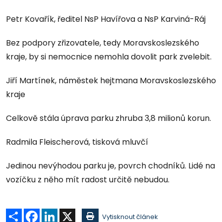
Petr Kovařík, ředitel NsP Havířova a NsP Karviná-Ráj
Bez podpory zřizovatele, tedy Moravskoslezského
kraje, by si nemocnice nemohla dovolit park zvelebit.
Jiří Martínek, náměstek hejtmana Moravskoslezského
kraje
Celkově stála úprava parku zhruba 3,8 milionů korun.
Radmila Fleischerová, tisková mluvčí
Jedinou nevýhodou parku je, povrch chodníků. Lidé na
vozíčku z něho mít radost určitě nebudou.
Sdílet
Facebook
LinkedIn
X
Vytisknout článek