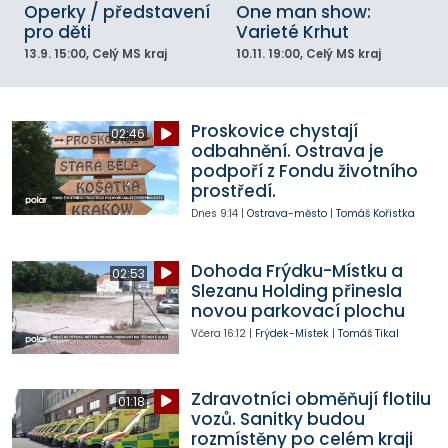
Operky / představení
One man show:
pro děti
Varieté Krhut
13.9.
15:00
, Celý MS kraj
10.11.
19:00
, Celý MS kraj
Proskovice chystají
02:46
odbahnění. Ostrava je
podpoří z Fondu životního
prostředí.
Dnes
9:14
|
Ostrava-město
|
Tomáš Kořistka
Dohoda Frýdku-Místku a
02:53
Slezanu Holding přinesla
novou parkovací plochu
Včera
16:12
|
Frýdek-Místek
|
Tomáš Tikal
Zdravotníci obměňují flotilu
01:18
vozů. Sanitky budou
rozmístěny po celém kraji