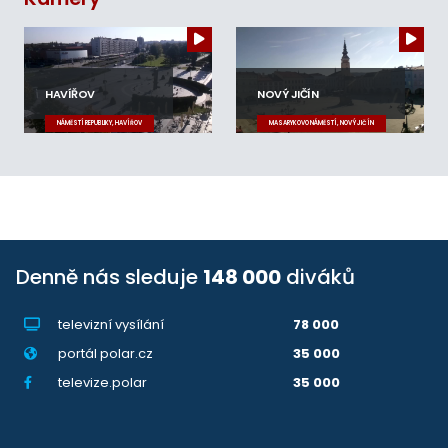
HAVÍŘOV
NOVÝ JIČÍN
NÁMĚSTÍ REPUBLIKY, HAVÍŘOV
MASARYKOVO NÁMĚSTÍ, NOVÝ JIČÍN
Denně nás sleduje
148 000
diváků
televizní vysílání
78 000
portál polar.cz
35 000
televize.polar
35 000