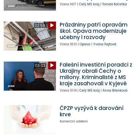
Včera
14:17
|
Celý MS kraj
|
Tomáš Kořistka
Prázdniny patří opravám
02:56
škol. Opava modernizuje
učebny i rozvody
Včera
18:13
|
Opava
|
Yvona Fajtová
Falešní investiční poradci z
03:02
Ukrajiny obrali Čechy o
miliony. Kriminalisté z MS
kraje zasahovali v Kyjevě
Včera
10:14
|
Celý MS kraj
|
Anna Břenková
ČPZP vyzývá k darování
krve
Komerční sdělení