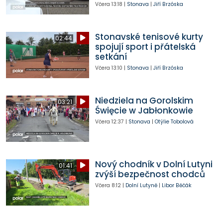
Včera
13:18
|
Stonava
|
Jiří Brzóska
Stonavské tenisové kurty
02:44
spojují sport i přátelská
setkání
Včera
13:10
|
Stonava
|
Jiří Brzóska
Niedziela na Gorolskim
03:21
Święcie w Jabłonkowie
Včera
12:37
|
Stonava
|
Otýlie Tobolová
Nový chodník v Dolní Lutyni
01:41
zvýší bezpečnost chodců
Včera
8:12
|
Dolní Lutyně
|
Libor Běčák