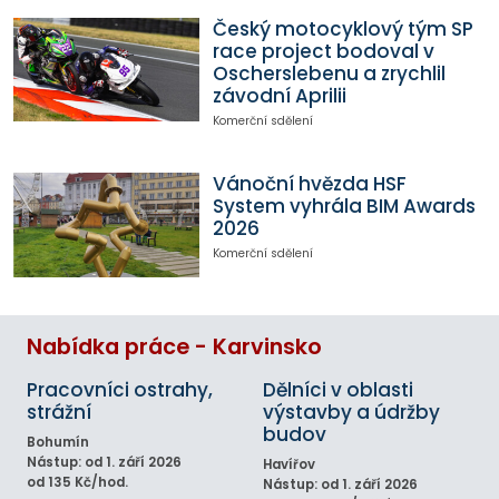
Český motocyklový tým SP
race project bodoval v
Oscherslebenu a zrychlil
závodní Aprilii
Komerční sdělení
Vánoční hvězda HSF
System vyhrála BIM Awards
2026
Komerční sdělení
Nabídka práce - Karvinsko
Pracovníci ostrahy,
Dělníci v oblasti
strážní
výstavby a údržby
budov
Bohumín
Nástup: od 1. září 2026
Havířov
od 135 Kč/hod.
Nástup: od 1. září 2026