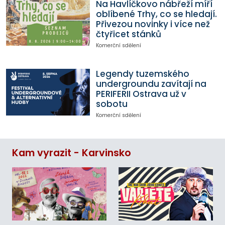
Na Havlíčkovo nábřeží míří
oblíbené Trhy, co se hledají.
Přivezou novinky i více než
čtyřicet stánků
Komerční sdělení
Legendy tuzemského
undergroundu zavítají na
PERIFERII Ostrava už v
sobotu
Komerční sdělení
Kam vyrazit - Karvinsko