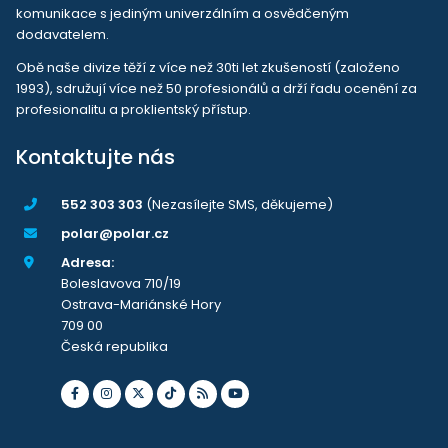
komunikace s jediným univerzálním a osvědčeným
dodavatelem.
Obě naše divize těží z více než 30ti let zkušeností (založeno
1993), sdružují více než 50 profesionálů a drží řadu ocenění za
profesionalitu a proklientský přístup.
Kontaktujte nás
552 303 303
(Nezasílejte SMS, děkujeme)
polar@polar.cz
Adresa:
Boleslavova 710/19
Ostrava-Mariánské Hory
709 00
Česká republika