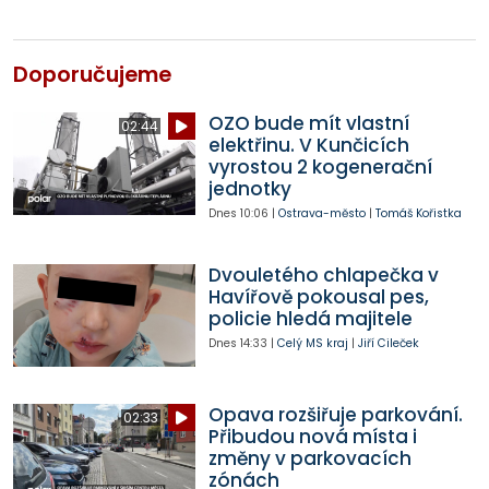
Doporučujeme
OZO bude mít vlastní
02:44
elektřinu. V Kunčicích
vyrostou 2 kogenerační
jednotky
Dnes
10:06
|
Ostrava-město
|
Tomáš Kořistka
Dvouletého chlapečka v
Havířově pokousal pes,
policie hledá majitele
Dnes
14:33
|
Celý MS kraj
|
Jiří Cileček
Opava rozšiřuje parkování.
02:33
Přibudou nová místa i
změny v parkovacích
zónách