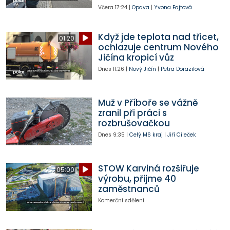
Včera
17:24
|
Opava
|
Yvona Fajtová
Když jde teplota nad třicet,
01:20
ochlazuje centrum Nového
Jičína kropicí vůz
Dnes
11:26
|
Nový Jičín
|
Petra Dorazilová
Muž v Příboře se vážně
zranil při práci s
rozbrušovačkou
Dnes
9:35
|
Celý MS kraj
|
Jiří Cileček
STOW Karviná rozšiřuje
05:00
výrobu, přijme 40
zaměstnanců
Komerční sdělení