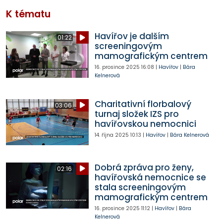
K tématu
Havířov je dalším
01:22
screeningovým
mamografickým centrem
16. prosince 2025
16:08
|
Havířov
|
Bára
Kelnerová
Charitativní florbalový
03:06
turnaj složek IZS pro
havířovskou nemocnici
14. října 2025
10:13
|
Havířov
|
Bára Kelnerová
Dobrá zpráva pro ženy,
02:16
havířovská nemocnice se
stala screeningovým
mamografickým centrem
16. prosince 2025
11:12
|
Havířov
|
Bára
Kelnerová