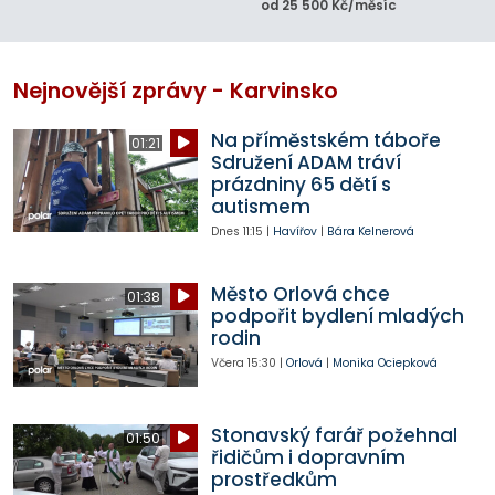
od 25 500 Kč/měsíc
Nejnovější zprávy - Karvinsko
Na příměstském táboře
01:21
Sdružení ADAM tráví
prázdniny 65 dětí s
autismem
Dnes
11:15
|
Havířov
|
Bára Kelnerová
Město Orlová chce
01:38
podpořit bydlení mladých
rodin
Včera
15:30
|
Orlová
|
Monika Ociepková
Stonavský farář požehnal
01:50
řidičům i dopravním
prostředkům